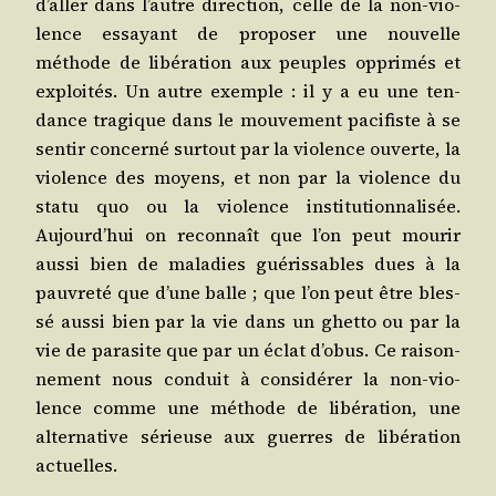
d’aller dans l’autre direc­tion, celle de la non-vio­
lence essayant de pro­po­ser une nou­velle
méthode de libé­ra­tion aux peuples oppri­més et
exploi­tés. Un autre exemple : il y a eu une ten­
dance tra­gique dans le mou­ve­ment paci­fiste à se
sen­tir concer­né sur­tout par la vio­lence ouverte, la
vio­lence des moyens, et non par la vio­lence du
sta­tu quo ou la vio­lence ins­ti­tu­tion­na­li­sée.
Aujourd’hui on recon­naît que l’on peut mou­rir
aus­si bien de mala­dies gué­ris­sables dues à la
pau­vre­té que d’une balle ; que l’on peut être bles­
sé aus­si bien par la vie dans un ghet­to ou par la
vie de para­site que par un éclat d’obus. Ce rai­son­
ne­ment nous conduit à consi­dé­rer la non-vio­
lence comme une méthode de libé­ra­tion, une
alter­na­tive sérieuse aux guerres de libé­ra­tion
actuelles.