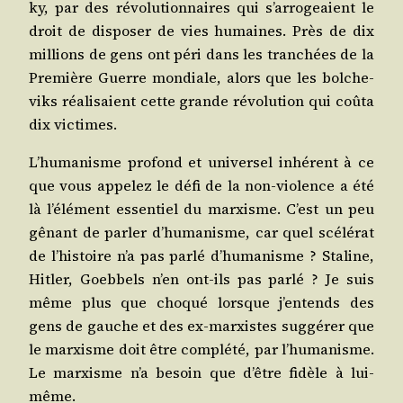
ky, par des révo­lu­tion­naires qui s’arrogeaient le
droit de dis­po­ser de vies humaines. Près de dix
mil­lions de gens ont péri dans les tran­chées de la
Pre­mière Guerre mon­diale, alors que les bol­che­
viks réa­li­saient cette grande révo­lu­tion qui coû­ta
dix victimes.
L’humanisme pro­fond et uni­ver­sel inhé­rent à ce
que vous appe­lez le défi de la non-vio­lence a été
là l’élément essen­tiel du mar­xisme. C’est un peu
gênant de par­ler d’humanisme, car quel scé­lé­rat
de l’histoire n’a pas par­lé d’humanisme ? Sta­line,
Hit­ler, Goeb­bels n’en ont-ils pas par­lé ? Je suis
même plus que cho­qué lorsque j’entends des
gens de gauche et des ex-mar­xistes sug­gé­rer que
le mar­xisme doit être com­plé­té, par l’humanisme.
Le mar­xisme n’a besoin que d’être fidèle à lui-
même.