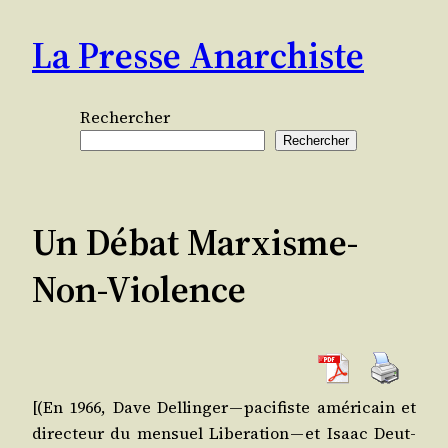
Aller
La Presse Anarchiste
au
contenu
Rechercher
Rechercher
Un Débat Marxisme-
Non-Violence
[(En 1966, Dave Del­lin­ger — paci­fiste amé­ri­cain et
direc­teur du men­suel Libe­ra­tion — et Isaac Deut­