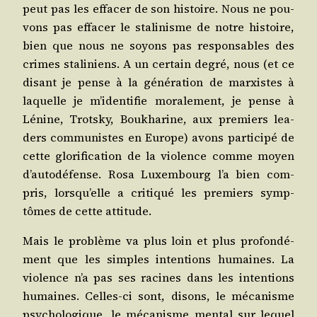
peut pas les effa­cer de son his­toire. Nous ne pou­
vons pas effa­cer le sta­li­nisme de notre his­toire,
bien que nous ne soyons pas res­pon­sables des
crimes sta­li­niens. A un cer­tain degré, nous (et ce
disant je pense à la géné­ra­tion de mar­xistes à
laquelle je m’identifie mora­le­ment, je pense à
Lénine, Trots­ky, Bou­kha­rine, aux pre­miers lea­
ders com­mu­nistes en Europe) avons par­ti­ci­pé de
cette glo­ri­fi­ca­tion de la vio­lence comme moyen
d’autodéfense. Rosa Luxem­bourg l’a bien com­
pris, lorsqu’elle a cri­ti­qué les pre­miers symp­
tômes de cette attitude.
Mais le pro­blème va plus loin et plus pro­fon­dé­
ment que les simples inten­tions humaines. La
vio­lence n’a pas ses racines dans les inten­tions
humaines. Celles-ci sont, disons, le méca­nisme
psy­cho­lo­gique, le méca­nisme men­tal sur lequel