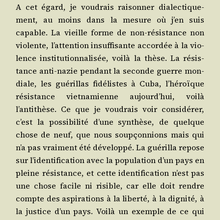
A cet égard, je vou­drais rai­son­ner dia­lec­ti­que­
ment, au moins dans la mesure où j’en suis
capable. La vieille forme de non-résis­tance non
vio­lente, l’attention insuf­fi­sante accor­dée à la vio­
lence ins­ti­tu­tion­na­li­sée, voi­là la thèse. La résis­
tance anti-nazie pen­dant la seconde guerre mon­
diale, les gué­rillas fidé­listes à Cuba, l’héroïque
résis­tance viet­na­mienne aujourd’hui, voi­là
l’antithèse. Ce que je vou­drais voir consi­dé­rer,
c’est la pos­si­bi­li­té d’une syn­thèse, de quelque
chose de neuf, que nous soup­çon­nions mais qui
n’a pas vrai­ment été déve­lop­pé. La gué­rilla repose
sur l’identification avec la popu­la­tion d’un pays en
pleine résis­tance, et cette iden­ti­fi­ca­tion n’est pas
une chose facile ni risible, car elle doit rendre
compte des aspi­ra­tions à la liber­té, à la digni­té, à
la jus­tice d’un pays. Voi­là un exemple de ce qui