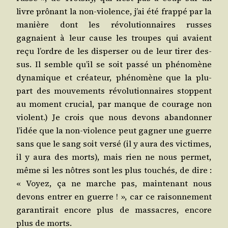
livre prô­nant la non-vio­lence, j’ai été frap­pé par la
manière dont les révo­lu­tion­naires russes
gagnaient à leur cause les troupes qui avaient
reçu l’ordre de les dis­per­ser ou de leur tirer des­
sus. Il semble qu’il se soit pas­sé un phé­no­mène
dyna­mique et créa­teur, phé­no­mène que la plu­
part des mou­ve­ments révo­lu­tion­naires stoppent
au moment cru­cial, par manque de cou­rage non
violent.) Je crois que nous devons aban­don­ner
l’idée que la non-vio­lence peut gagner une guerre
sans que le sang soit ver­sé (il y aura des vic­times,
il y aura des morts), mais rien ne nous per­met,
même si les nôtres sont les plus tou­chés, de dire :
« Voyez, ça ne marche pas, main­te­nant nous
devons entrer en guerre ! », car ce rai­son­ne­ment
garan­ti­rait encore plus de mas­sacres, encore
plus de morts.