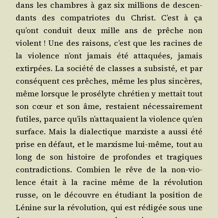
dans les chambres à gaz six mil­lions de des­cen­
dants des com­pa­triotes du Christ. C’est à ça
qu’ont conduit deux mille ans de prêche non
violent ! Une des rai­sons, c’est que les racines de
la vio­lence n’ont jamais été atta­quées, jamais
extir­pées. La socié­té de classes a sub­sis­té, et par
consé­quent ces prêches, même les plus sin­cères,
même lorsque le pro­sé­lyte chré­tien y met­tait tout
son cœur et son âme, res­taient néces­sai­re­ment
futiles, parce qu’ils n’attaquaient la vio­lence qu’en
sur­face. Mais la dia­lec­tique mar­xiste a aus­si été
prise en défaut, et le mar­xisme lui-même, tout au
long de son his­toire de pro­fondes et tra­giques
contra­dic­tions. Com­bien le rêve de la non-vio­
lence était à la racine même de la révo­lu­tion
russe, on le découvre en étu­diant la posi­tion de
Lénine sur la révo­lu­tion, qui est rédi­gée sous une