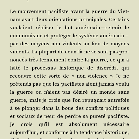
Le mou­ve­ment paci­fiste avant la guerre du Viet­
nam avait deux orien­ta­tions prin­ci­pales. Cer­tains
vou­laient réa­li­ser le but amé­ri­cain — rete­nir le
com­mu­nisme et pro­té­ger le sys­tème amé­ri­cain —
par des moyens non vio­lents au lieu de moyens
vio­lents. La plu­part de ceux-là ne se sont pas pro­
non­cés très fer­me­ment contre la guerre, ce qui a
hâté le pro­ces­sus his­to­rique de dis­cré­dit qui
recouvre cette sorte de « non-vio­lence ». Je ne
pré­tends pas que les paci­fistes aient jamais vou­lu
la guerre ou n’aient pas dési­ré un monde sans
guerre, mais je crois que l’on répu­gnait autre­fois
à se plon­ger dans la boue des conflits poli­tiques
et sociaux de peur de perdre sa pure­té paci­fiste.
Je crois qu’il est abso­lu­ment néces­saire
aujourd’hui, et conforme à la ten­dance his­to­rique,