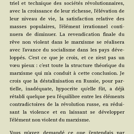
triel et tech­nique des socié­tés révo­lu­tion­naires,
avec la crois­sance de leur richesse, l’élévation de
leur niveau de vie, la satis­fac­tion rela­tive des
masses popu­laires, l’élément irra­tion­nel conti­
nue­ra de dimi­nuer. La reven­di­ca­tion finale du
rêve non violent dans le mar­xisme se réa­li­se­ra
avec l’avance du socia­lisme dans les pays déve­
lop­pés. C’est ce que je crois, et ce n’est pas un
vœu pieux : c’est toute la struc­ture théo­rique du
mar­xisme qui m’a conduit à cette conclu­sion. Je
crois que la désta­li­ni­sa­tion en Rus­sie, pour par­
tielle, inadé­quate, hypo­crite qu’elle fût, a déjà
réta­bli quelque peu l’équilibre entre les élé­ments
contra­dic­toires de la révo­lu­tion russe, en rédui­
sant la vio­lence et en lais­sant se déve­lop­per
l’élément non violent du marxisme.
Vous m’avez deman­dé ce que j’entendais par