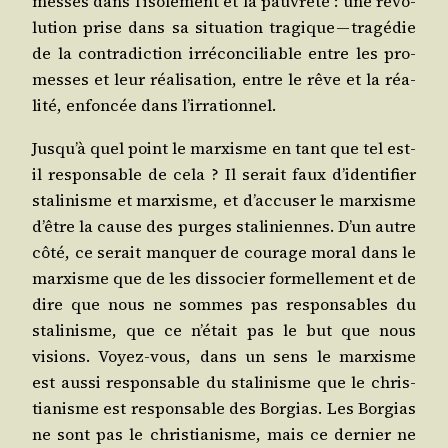
messes dans l’isolement et la pau­vre­té : une révo­
lu­tion prise dans sa situa­tion tra­gique — tra­gé­die
de la contra­dic­tion irré­con­ci­liable entre les pro­
messes et leur réa­li­sa­tion, entre le rêve et la réa­
li­té, enfon­cée dans l’irrationnel.
Jusqu’à quel point le mar­xisme en tant que tel est-
il res­pon­sable de cela ? Il serait faux d’identifier
sta­li­nisme et mar­xisme, et d’accuser le mar­xisme
d’être la cause des purges sta­li­niennes. D’un autre
côté, ce serait man­quer de cou­rage moral dans le
mar­xisme que de les dis­so­cier for­mel­le­ment et de
dire que nous ne sommes pas res­pon­sables du
sta­li­nisme, que ce n’était pas le but que nous
visions. Voyez-vous, dans un sens le mar­xisme
est aus­si res­pon­sable du sta­li­nisme que le chris­
tia­nisme est res­pon­sable des Bor­gias. Les Bor­gias
ne sont pas le chris­tia­nisme, mais ce der­nier ne