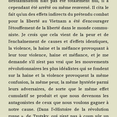
désta­li­ni­sa­tion n’ait pas été tota­le­ment nul, il a
cepen­dant été arrê­té ou même ren­ver­sé. Il cita le
fait qu’un des effets indi­rects du pré­ten­du com­bat
pour la liber­té au Viet­nam a été d’encourager
l’étouffement de la liber­té dans le monde com­mu­
niste. Je crois que cela vient de la peur et de
l’enchaînement de causes et d’effets iden­tiques,
la vio­lence, la haine et la méfiance pro­vo­quant à
leur tour vio­lence, haine et méfiance, et je me
demande s’il n’est pas vrai que les mou­ve­ments
révo­lu­tion­naires les plus idéa­listes qui se fondent
sur la haine et la vio­lence pro­voquent la même
confu­sion, la même peur, la même hys­té­rie par­mi
leurs adver­saires, de sorte que le même effet
cumu­la­tif se pro­duit et que nous deve­nons les
anta­go­nistes de ceux que nous vou­lons gagner à
notre cause. (Dans l’«Histoire de la révo­lu­tion
russe », de Trots­ky, qui n’est pas à coup sûr un