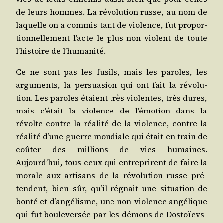
de leurs hommes. La révo­lu­tion russe, au nom de
laquelle on a com­mis tant de vio­lence, fut pro­por­
tion­nel­le­ment l’acte le plus non violent de toute
l’histoire de l’humanité.
Ce ne sont pas les fusils, mais les paroles, les
argu­ments, la per­sua­sion qui ont fait la révo­lu­
tion. Les paroles étaient très vio­lentes, très dures,
mais c’était la vio­lence de l’émotion dans la
révolte contre la réa­li­té de la vio­lence, contre la
réa­li­té d’une guerre mon­diale qui était en train de
coû­ter des mil­lions de vies humaines.
Aujourd’hui, tous ceux qui entre­prirent de faire la
morale aux arti­sans de la révo­lu­tion russe pré­
tendent, bien sûr, qu’il régnait une situa­tion de
bon­té et d’angélisme, une non-vio­lence angé­lique
qui fut bou­le­ver­sée par les démons de Dos­toïevs­