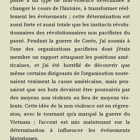
chan­ger le cours de l’histoire, à trans­for­mer réel­
le­ment les évé­ne­ments ; cette déter­mi­na­tion est
aus­si forte et aus­si totale que les ins­tincts révo­lu­
tion­naires des révo­lu­tion­naires non paci­fistes du
pas­sé. Pen­dant la guerre de Corée, j’ai sou­mis à
l’une des orga­ni­sa­tions paci­fistes dont j’étais
membre un rap­port atta­quant les posi­tions amé­
ri­caines, et j’ai été hor­ri­fié de décou­vrir que
même cer­tains diri­geants de l’organisation sou­te­
naient vrai­ment la cause amé­ri­caine, mais pen­
saient que ses buts devaient être pour­sui­vis par
des moyens non vio­lents au lieu de moyens vio­
lents. Cette idée de la non-vio­lence est en régres­
sion, avec le tour­nant qu’a mar­qué la guerre du
Viet­nam ; l’accent est mis main­te­nant sur la
déter­mi­na­tion à influen­cer les évé­ne­ments
historiques.