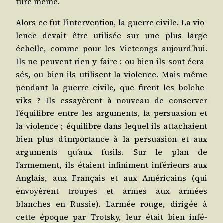
ture même.
Alors ce fut l’intervention, la guerre civile. La vio­
lence devait être uti­li­sée sur une plus large
échelle, comme pour les Viet­congs aujourd’hui.
Ils ne peuvent rien y faire : ou bien ils sont écra­
sés, ou bien ils uti­lisent la vio­lence. Mais même
pen­dant la guerre civile, que firent les bol­che­
viks ? Ils essayèrent à nou­veau de conser­ver
l’équilibre entre les argu­ments, la per­sua­sion et
la vio­lence ; équi­libre dans lequel ils atta­chaient
bien plus d’importance à la per­sua­sion et aux
argu­ments qu’aux fusils. Sur le plan de
l’armement, ils étaient infi­ni­ment infé­rieurs aux
Anglais, aux Fran­çais et aux Amé­ri­cains (qui
envoyèrent troupes et armes aux armées
blanches en Rus­sie). L’armée rouge, diri­gée à
cette époque par Trots­ky, leur était bien infé­