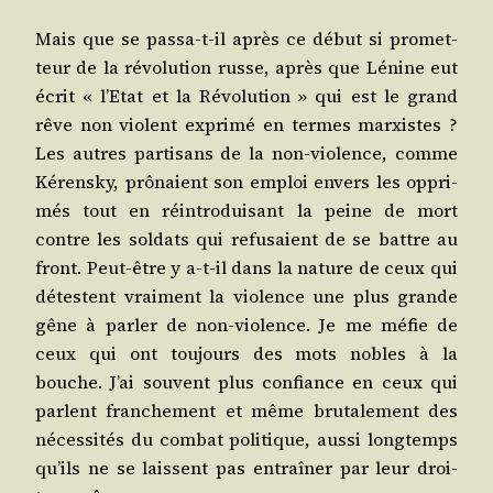
Mais que se pas­sa-t-il après ce début si pro­met­
teur de la révo­lu­tion russe, après que Lénine eut
écrit « l’Etat et la Révo­lu­tion » qui est le grand
rêve non violent expri­mé en termes mar­xistes ?
Les autres par­ti­sans de la non-vio­lence, comme
Kérens­ky, prô­naient son emploi envers les oppri­
més tout en réin­tro­dui­sant la peine de mort
contre les sol­dats qui refu­saient de se battre au
front. Peut-être y a‑t-il dans la nature de ceux qui
détestent vrai­ment la vio­lence une plus grande
gêne à par­ler de non-vio­lence. Je me méfie de
ceux qui ont tou­jours des mots nobles à la
bouche. J’ai sou­vent plus confiance en ceux qui
parlent fran­che­ment et même bru­ta­le­ment des
néces­si­tés du com­bat poli­tique, aus­si long­temps
qu’ils ne se laissent pas entraî­ner par leur droi­