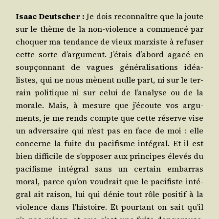
Isaac Deut­scher :
Je dois recon­naître que la joute
sur le thème de la non-vio­lence a com­men­cé par
cho­quer ma ten­dance de vieux mar­xiste à refu­ser
cette sorte d’argument. J’étais d’abord aga­cé en
soup­çon­nant de vagues géné­ra­li­sa­tions idéa­
listes, qui ne nous mènent nulle part, ni sur le ter­
rain poli­tique ni sur celui de l’analyse ou de la
morale. Mais, à mesure que j’écoute vos argu­
ments, je me rends compte que cette réserve vise
un adver­saire qui n’est pas en face de moi : elle
concerne la fuite du paci­fisme inté­gral. Et il est
bien dif­fi­cile de s’opposer aux prin­cipes éle­vés du
paci­fisme inté­gral sans un cer­tain embar­ras
moral, parce qu’on vou­drait que le paci­fiste inté­
gral ait rai­son, lui qui dénie tout rôle posi­tif à la
vio­lence dans l’histoire. Et pour­tant on sait qu’il