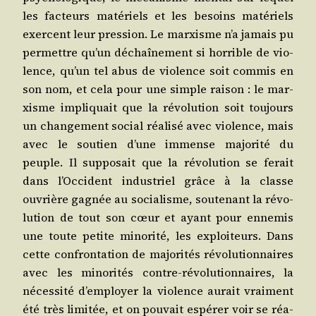
les fac­teurs maté­riels et les besoins maté­riels
exercent leur pres­sion. Le mar­xisme n’a jamais pu
per­mettre qu’un déchaî­ne­ment si hor­rible de vio­
lence, qu’un tel abus de vio­lence soit com­mis en
son nom, et cela pour une simple rai­son : le mar­
xisme impli­quait que la révo­lu­tion soit tou­jours
un chan­ge­ment social réa­li­sé avec vio­lence, mais
avec le sou­tien d’une immense majo­ri­té du
peuple. Il sup­po­sait que la révo­lu­tion se ferait
dans l’Occident indus­triel grâce à la classe
ouvrière gagnée au socia­lisme, sou­te­nant la révo­
lu­tion de tout son cœur et ayant pour enne­mis
une toute petite mino­ri­té, les exploi­teurs. Dans
cette confron­ta­tion de majo­ri­tés révo­lu­tion­naires
avec les mino­ri­tés contre-révo­lu­tion­naires, la
néces­si­té d’employer la vio­lence aurait vrai­ment
été très limi­tée, et on pou­vait espé­rer voir se réa­