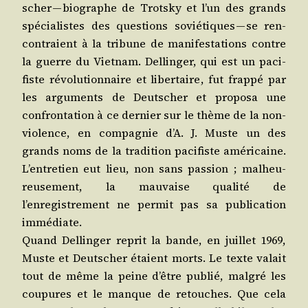
scher — bio­graphe de Trots­ky et l’un des grands
spé­cia­listes des ques­tions sovié­tiques — se ren­
con­traient à la tri­bune de mani­fes­ta­tions contre
la guerre du Viet­nam. Del­lin­ger, qui est un paci­
fiste révo­lu­tion­naire et liber­taire, fut frap­pé par
les argu­ments de Deut­scher et pro­po­sa une
confron­ta­tion à ce der­nier sur le thème de la non-
vio­lence, en com­pa­gnie d’A. J. Muste un des
grands noms de la tra­di­tion paci­fiste amé­ri­caine.
L’entretien eut lieu, non sans pas­sion ; mal­heu­
reu­se­ment, la mau­vaise qua­li­té de
l’enregistrement ne per­mit pas sa publi­ca­tion
immédiate.
Quand Del­lin­ger reprit la bande, en juillet 1969,
Muste et Deut­scher étaient morts. Le texte valait
tout de même la peine d’être publié, mal­gré les
cou­pures et le manque de retouches. Que cela