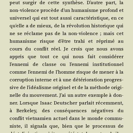
peut sur­gir de cette syn­thèse. D’autre part, la
non-vio­lence pro­cède d’un huma­nisme pro­fond et
uni­ver­sel qui est tout aus­si carac­té­ris­tique, en ce
qu’elle a de mieux, de la révo­lu­tion his­to­rique qui
ne se réclame pas de la non-vio­lence ; mais cet
huma­nisme risque d’être tra­hi et répri­mé au
cours du conflit réel. Je crois que nous avons
appris que tout ce qui nous fait consi­dé­rer
l’ennemi de classe ou l’ennemi ins­ti­tu­tion­nel
comme l’ennemi de l’homme risque de mener à la
cor­rup­tion interne et à une dété­rio­ra­tion pro­gres­
sive de l’idéalisme ori­gi­nel et de la méthode ori­gi­
nelle du mou­ve­ment. J’ai un autre exemple à don­
ner. Lorsque Isaac Deut­scher par­lait récem­ment,
à Ber­ke­ley, des consé­quences néga­tives du
conflit viet­na­mien actuel dans le monde com­mu­
niste, il signa­la que, bien que le pro­ces­sus de