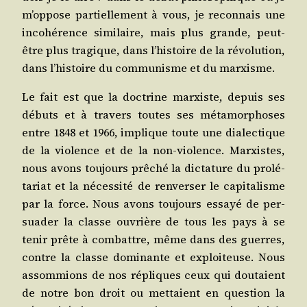
m’oppose par­tiel­le­ment à vous, je recon­nais une
inco­hé­rence simi­laire, mais plus grande, peut-
être plus tra­gique, dans l’histoire de la révo­lu­tion,
dans l’histoire du com­mu­nisme et du marxisme.
Le fait est que la doc­trine mar­xiste, depuis ses
débuts et à tra­vers toutes ses méta­mor­phoses
entre 1848 et 1966, implique toute une dia­lec­tique
de la vio­lence et de la non-vio­lence. Mar­xistes,
nous avons tou­jours prê­ché la dic­ta­ture du pro­lé­
ta­riat et la néces­si­té de ren­ver­ser le capi­ta­lisme
par la force. Nous avons tou­jours essayé de per­
sua­der la classe ouvrière de tous les pays à se
tenir prête à com­battre, même dans des guerres,
contre la classe domi­nante et exploi­teuse. Nous
assom­mions de nos répliques ceux qui dou­taient
de notre bon droit ou met­taient en ques­tion la