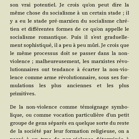
son vrai poten­tiel. Je crois qu’on peut dire la
même chose du socia­lisme à un cer­tain stade ; il
y a eu le stade pré-mar­xien du socia­lisme chré­
tien et dif­fé­rentes formes de ce qu’on appelle le
socia­lisme roman­tique. Puis il s’est gra­duel­le­
ment sophis­ti­qué, il a peu à peu mûri. Je crois que
le même pro­ces­sus doit se pas­ser dans la non-
vio­lence ; mal­heu­reu­se­ment, les mar­xistes révo­
lu­tion­naires ont ten­dance à écar­ter la non-vio­
lence comme arme révo­lu­tion­naire, sous ses for­
mu­la­tions les plus anciennes et les plus
primitives.
De la non-vio­lence comme témoi­gnage sym­bo­
lique, ou comme voca­tion par­ti­cu­lière d’un petit
groupe de gens sépa­rés en quelque sorte du reste
de la socié­té par leur for­ma­tion reli­gieuse, on a
pas­sé à un type de non-vio­lence déter­mi­née à