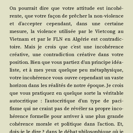
On pour­rait dire que votre atti­tude est inco­hé­
rente, que votre façon de prê­cher la non-vio­lence
et d’accepter cepen­dant, dans une cer­taine
mesure, la vio­lence uti­li­sée par le Viet­cong au
Viet­nam et par le FLN en Algé­rie est contra­dic­
toire. Mais je crois que c’est une inco­hé­rence
créa­tive, une contra­dic­tion créa­tive dans votre
posi­tion. Bien que vous par­tiez d’un prin­cipe idéa­
liste, et à mes yeux quelque peu méta­phy­sique,
votre inco­hé­rence vous ouvre cepen­dant un vaste
hori­zon dans les réa­li­tés de notre époque. Je crois
que vous pra­ti­quez en quelque sorte la véri­table
auto­cri­tique : l’autocritique d’un type de paci­
fisme qui ne craint pas de révé­ler sa propre inco­
hé­rence for­melle pour arri­ver à une plus grande
cohé­rence morale et poli­tique dans l’action. Et,
dois-je le dire ? dans le débat phi­lo­so­phique où je