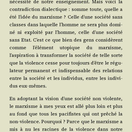
néces­si­té de notre ensei­gne­ment. Mais voi­ci la
contra­dic­tion dia­lec­tique : somme toute, quelle a
été l’idée du mar­xisme ? Celle d’une socié­té sans
classes dans laquelle l’homme ne sera plus domi­
né ni exploi­té par l’homme, celle d’une socié­té
sans Etat. C’est ce que bien des gens consi­dèrent
comme l’élément uto­pique du mar­xisme,
l’aspiration à trans­for­mer la socié­té de telle sorte
que la vio­lence cesse pour tou­jours d’être le régu­
la­teur per­ma­nent et indis­pen­sable des rela­tions
entre la socié­té et les indi­vi­dus, entre les indi­vi­
dus eux-mêmes.
En adop­tant la vision d’une socié­té non vio­lente,
le mar­xisme à mes yeux est allé plus loin et plus
au fond que tous les paci­fistes qui ont prê­ché la
non-vio­lence. Pour­quoi ? Parce que le mar­xisme a
mis à nu les racines de la vio­lence dans notre