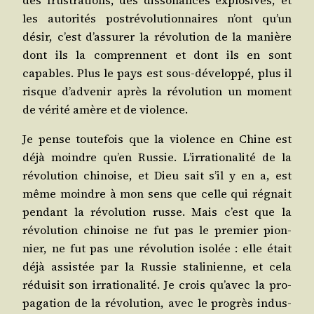
des frus­tra­tions, des dis­so­nances explo­sives, et
les auto­ri­tés post­ré­vo­lu­tion­naires n’ont qu’un
désir, c’est d’assurer la révo­lu­tion de la manière
dont ils la com­prennent et dont ils en sont
capables. Plus le pays est sous-déve­lop­pé, plus il
risque d’advenir après la révo­lu­tion un moment
de véri­té amère et de violence.
Je pense tou­te­fois que la vio­lence en Chine est
déjà moindre qu’en Rus­sie. L’irrationalité de la
révo­lu­tion chi­noise, et Dieu sait s’il y en a, est
même moindre à mon sens que celle qui régnait
pen­dant la révo­lu­tion russe. Mais c’est que la
révo­lu­tion chi­noise ne fut pas le pre­mier pion­
nier, ne fut pas une révo­lu­tion iso­lée : elle était
déjà assis­tée par la Rus­sie sta­li­nienne, et cela
rédui­sit son irra­tio­na­li­té. Je crois qu’avec la pro­
pa­ga­tion de la révo­lu­tion, avec le pro­grès indus­