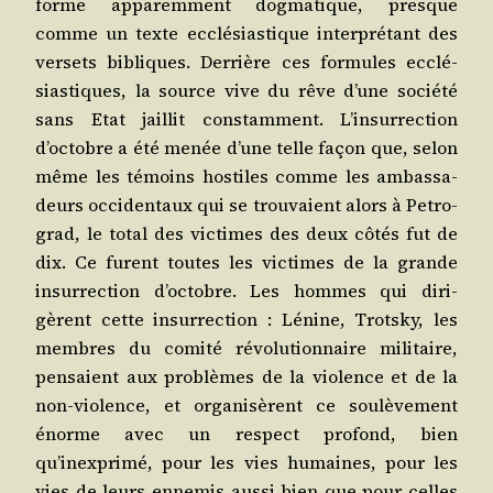
forme appa­rem­ment dog­ma­tique, presque
comme un texte ecclé­sias­tique inter­pré­tant des
ver­sets bibliques. Der­rière ces for­mules ecclé­
sias­tiques, la source vive du rêve d’une socié­té
sans Etat jaillit constam­ment. L’insurrection
d’octobre a été menée d’une telle façon que, selon
même les témoins hos­tiles comme les ambas­sa­
deurs occi­den­taux qui se trou­vaient alors à Petro­
grad, le total des vic­times des deux côtés fut de
dix. Ce furent toutes les vic­times de la grande
insur­rec­tion d’octobre. Les hommes qui diri­
gèrent cette insur­rec­tion : Lénine, Trots­ky, les
membres du comi­té révo­lu­tion­naire mili­taire,
pen­saient aux pro­blèmes de la vio­lence et de la
non-vio­lence, et orga­ni­sèrent ce sou­lè­ve­ment
énorme avec un res­pect pro­fond, bien
qu’inexprimé, pour les vies humaines, pour les
vies de leurs enne­mis aus­si bien que pour celles