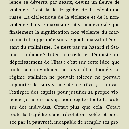
lence se déver­sa par seaux, devint un fleuve de
vio­lence. C’est là la tra­gé­die de la révo­lu­tion
russe. La dia­lec­tique de la vio­lence et de la non-
vio­lence dans le mar­xisme fut si bou­le­ver­sée que
fina­le­ment la signi­fi­ca­tion non vio­lente du mar­
xisme fut sup­pri­mée sous le poids mas­sif et écra­
sant du sta­li­nisme. Ce n’est pas un hasard si Sta­
line a dénon­cé l’idée mar­xiste et léni­niste du
dépé­ris­se­ment de l’Etat : c’est sur cette idée que
toute la non-vio­lence mar­xiste était fon­dée. Le
régime sta­li­nien ne pou­vait tolé­rer, ne pou­vait
sup­por­ter la sur­vi­vance de ce rêve ; il devait
l’extirper des esprits pour jus­ti­fier sa propre vio­
lence. Je ne dis pas ça pour reje­ter toute la faute
sur des indi­vi­dus. C’était plus que cela. C’était
toute la tra­gé­die d’une révo­lu­tion iso­lée et écra­
sée par la pau­vre­té, inca­pable de rem­plir ses pro­