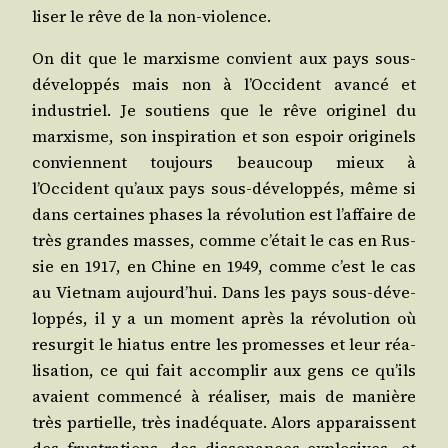
li­ser le rêve de la non-violence.
On dit que le mar­xisme convient aux pays sous-
déve­lop­pés mais non à l’Occident avan­cé et
indus­triel. Je sou­tiens que le rêve ori­gi­nel du
mar­xisme, son ins­pi­ra­tion et son espoir ori­gi­nels
conviennent tou­jours beau­coup mieux à
l’Occident qu’aux pays sous-déve­lop­pés, même si
dans cer­taines phases la révo­lu­tion est l’affaire de
très grandes masses, comme c’était le cas en Rus­
sie en 1917, en Chine en 1949, comme c’est le cas
au Viet­nam aujourd’hui. Dans les pays sous-déve­
lop­pés, il y a un moment après la révo­lu­tion où
resur­git le hia­tus entre les pro­messes et leur réa­
li­sa­tion, ce qui fait accom­plir aux gens ce qu’ils
avaient com­men­cé à réa­li­ser, mais de manière
très par­tielle, très inadé­quate. Alors appa­raissent