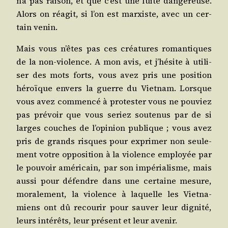
n’a pas rai­son, et que c’est une fuite dan­ge­reuse.
Alors on réagit, si l’on est mar­xiste, avec un cer­
tain venin.
Mais vous n’êtes pas ces créa­tures roman­tiques
de la non-vio­lence. A mon avis, et j’hésite à uti­li­
ser des mots forts, vous avez pris une posi­tion
héroïque envers la guerre du Viet­nam. Lorsque
vous avez com­men­cé à pro­tes­ter vous ne pou­viez
pas pré­voir que vous seriez sou­te­nus par de si
larges couches de l’opinion publique ; vous avez
pris de grands risques pour expri­mer non seule­
ment votre oppo­si­tion à la vio­lence employée par
le pou­voir amé­ri­cain, par son impé­ria­lisme, mais
aus­si pour défendre dans une cer­taine mesure,
mora­le­ment, la vio­lence à laquelle les Viet­na­
miens ont dû recou­rir pour sau­ver leur digni­té,
leurs inté­rêts, leur pré­sent et leur avenir.