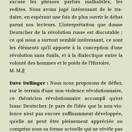
excuse les phrases par­fois mal­ha­biles, les
redites. Nous avons jugé inté­res­sant de le tra­
duire, en espé­rant une fois de plus ouvrir le débat
par­mi nos lec­teurs. L’interprétation que donne
Deut­scher de la révo­lu­tion russe est dis­cu­table ;
ce qui nous a sur­tout sem­blé inté­res­sant, ce sont
les élé­ments qu’il apporte à la concep­tion d’une
révo­lu­tion sans fusils, et à la dia­lec­tique entre la
volon­té des hommes et le poids de l’Histoire.
M. M.)]
Dave Del­lin­ger :
Nous nous pro­po­sons de défier,
sur le ter­rain d’une non-vio­lence révo­lu­tion­naire,
ce théo­ri­cien révo­lu­tion­naire accom­pli qu’est
Isaac Deut­scher. Je pars de l’idée que la non-vio­
lence n’est pas encore suf­fi­sam­ment déve­lop­pée,
qu’elle ne peut être plei­ne­ment appré­ciée ou
com­prise sous sa forme actuelle qui ne révèle pas