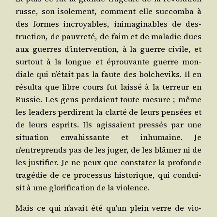
russe, son iso­le­ment, com­ment elle suc­com­ba à
des formes incroyables, inima­gi­nables de des­
truc­tion, de pau­vre­té, de faim et de mala­die dues
aux guerres d’intervention, à la guerre civile, et
sur­tout à la longue et éprou­vante guerre mon­
diale qui n’était pas la faute des bol­che­viks. Il en
résul­ta que libre cours fut lais­sé à la ter­reur en
Rus­sie. Les gens per­daient toute mesure ; même
les lea­ders per­dirent la clar­té de leurs pen­sées et
de leurs esprits. Ils agis­saient pres­sés par une
situa­tion enva­his­sante et inhu­maine. Je
n’entreprends pas de les juger, de les blâ­mer ni de
les jus­ti­fier. Je ne peux que consta­ter la pro­fonde
tra­gé­die de ce pro­ces­sus his­to­rique, qui condui­
sit à une glo­ri­fi­ca­tion de la violence.
Mais ce qui n’avait été qu’un plein verre de vio­