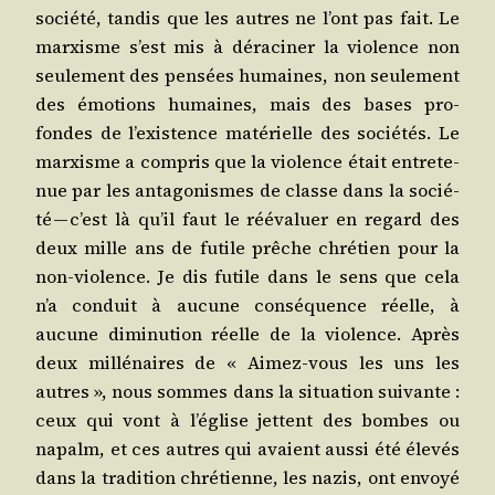
socié­té, tan­dis que les autres ne l’ont pas fait. Le
mar­xisme s’est mis à déra­ci­ner la vio­lence non
seule­ment des pen­sées humaines, non seule­ment
des émo­tions humaines, mais des bases pro­
fondes de l’existence maté­rielle des socié­tés. Le
mar­xisme a com­pris que la vio­lence était entre­te­
nue par les anta­go­nismes de classe dans la socié­
té — c’est là qu’il faut le rééva­luer en regard des
deux mille ans de futile prêche chré­tien pour la
non-vio­lence. Je dis futile dans le sens que cela
n’a conduit à aucune consé­quence réelle, à
aucune dimi­nu­tion réelle de la vio­lence. Après
deux mil­lé­naires de « Aimez-vous les uns les
autres », nous sommes dans la situa­tion sui­vante :
ceux qui vont à l’église jettent des bombes ou
napalm, et ces autres qui avaient aus­si été éle­vés
dans la tra­di­tion chré­tienne, les nazis, ont envoyé