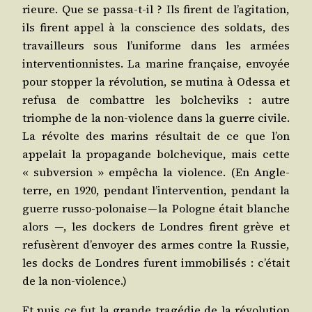
rieure. Que se pas­sa-t-il ? Ils firent de l’agitation,
ils firent appel à la conscience des sol­dats, des
tra­vailleurs sous l’uniforme dans les armées
inter­ven­tion­nistes. La marine fran­çaise, envoyée
pour stop­per la révo­lu­tion, se muti­na à Odes­sa et
refu­sa de com­battre les bol­che­viks : autre
triomphe de la non-vio­lence dans la guerre civile.
La révolte des marins résul­tait de ce que l’on
appe­lait la pro­pa­gande bol­che­vique, mais cette
« sub­ver­sion » empê­cha la vio­lence. (En Angle­
terre, en 1920, pen­dant l’intervention, pen­dant la
guerre rus­so-polo­naise — la Pologne était blanche
alors —, les dockers de Londres firent grève et
refu­sèrent d’envoyer des armes contre la Rus­sie,
les docks de Londres furent immo­bi­li­sés : c’était
de la non-violence.)
Et puis ce fut la grande tra­gé­die de la révo­lu­tion