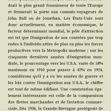
drait le plus grand four­nis­seur de toute l’Eu­rope
et fer­me­rait la porte aux com­mis-voya­geurs de
John Bull ou de Jona­than, Les États-Unis sont
donc actuel­le­ment, en matière éco­no­mique, le
fac­teur déter­mi­nant mon­dial, le pôle d’at­trac­tion
est tel que l’é­mi­gra­tion de nos contrées par trop
rudes à l’in­di­vi­du attire de plus en plus les forces
pro­duc­tives vers la Metro­po­lis moderne ; sur les
cin­quante der­nières années d’é­mi­gra­tion mon­
diale, le pour­cen­tage vers les U.S.A. varie de 58%
maxi­mum en 1910 pour pas­ser à 42% en 1924,
consi­dé­rons qu’il y a eu les années de guerre et
les lois contre l’im­mi­gra­tion aux U.S.A., le chiffre
est tout de même édi­fiant. Une consta­ta­tion éga­
le­ment inté­res­sante est celle de la com­pa­rai­son
des flottes mar­chandes et de l’a­via­tion com­mer­
ciale. Dès 1936, la Grande-Bre­tagne pro­té­geait de