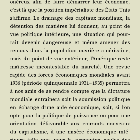
oné­reux afin de faire démar­rer leur éco­no­mie,
c’est là que la posi­tion impé­ria­liste des États-Unis
s’af­firme. Le drai­nage des capi­taux mon­diaux, la
déten­tion des matières lui donnent, au point de
vue poli­tique inté­rieure, une situa­tion qui pour­
rait deve­nir dan­ge­reuse et même ame­ner des
remous dans la popu­la­tion ouvrière amé­ri­caine,
mais du point de vue exté­rieur, l’A­mé­rique reste
maî­tresse incon­tes­table du mar­ché. Une revue
rapide des forces éco­no­miques mon­diales avant
1936 (période quin­quen­nale 1931 – 1935) per­met­tra
à nos amis de se rendre compte que la dic­ta­ture
mon­diale entraî­ne­ra soit la sou­mis­sion poli­tique
en échange d’une aide éco­no­mique, soit, si l’on
opte pour la poli­tique de puis­sance ou pour une
orien­ta­tion défa­vo­rable aux cou­rants nou­veaux
du capi­ta­lisme, à une misère éco­no­mique inté­
rieure telle que, pour la sur­mon­ter, seules des