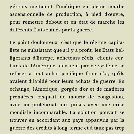
gé­rants met­taient l’A­mé­rique en pleine courbe
ascen­sion­nelle de pro­duc­tion, à pied d’œuvre,
pour remettre debout et en état de marche les
dif­fé­rents États rui­nés par la guerre.
Le point dou­lou­reux, c’est que le régime capi­ta­
liste ne sub­sis­tant que s’il y a pro­fit, les États bel­
li­gé­rants d’Eu­rope, ache­teurs réels, clients cer­
tains de l’A­mé­rique, devaient par ce sys­tème se
refu­ser à tout achat paci­fique faute d’or, qu’ils
avaient dila­pi­dé pour leurs achats de guerre. En
échange, l’A­mé­rique, gor­gée d’or et de matières
pre­mières, ris­quait de mou­rir de conges­tion,
avec un pro­lé­ta­riat aux prises avec une crise
mon­diale incom­pa­rable. La solu­tion pou­vait se
trou­ver en accor­dant aux pays appau­vris par la
guerre des cré­dits à long terme et à taux pas trop