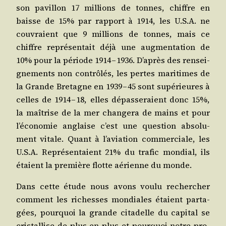
son pavillon 17 mil­lions de tonnes, chiffre en
baisse de 15% par rap­port à 1914, les U.S.A. ne
cou­vraient que 9 mil­lions de tonnes, mais ce
chiffre repré­sen­tait déjà une aug­men­ta­tion de
10% pour la période 1914 – 1936. D’a­près des ren­sei­
gne­ments non contrô­lés, les pertes mari­times de
la Grande Bre­tagne en 1939 – 45 sont supé­rieures à
celles de 1914 – 18, elles dépas­se­raient donc 15%,
la maî­trise de la mer chan­ge­ra de mains et pour
l’é­co­no­mie anglaise c’est une ques­tion abso­lu­
ment vitale. Quant à l’a­via­tion com­mer­ciale, les
U.S.A. Repré­sen­taient 21% du tra­fic mon­dial, ils
étaient la pre­mière flotte aérienne du monde.
Dans cette étude nous avons vou­lu recher­cher
com­ment les richesses mon­diales étaient par­ta­
gées, pour­quoi la grande cita­delle du capi­tal se
cris­tal­lise de plus en plus et pour­quoi notre pro­