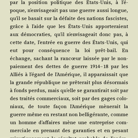
par la posi­tion poli­tique des États-Unis, à l’é­
poque, n’en­vi­sa­geait pas une guerre aus­si longue,
qu’il se basait sur la défaite des nations fas­cistes,
grâce à l’aide que les États-Unis appor­te­raient
aux démo­cra­ties, qu’il n’en­vi­sa­geait donc pas, à
cette date, l’en­trée en guerre des États-Unis, qui
eut pour consé­quence la loi prêt-bail. En
échange, sachant la ran­cœur lais­sée par le non-
paie­ment des dettes de guerre 1914 – 18 par les
Alliés à l’é­gard de l’A­mé­rique, il appa­rais­sait que
la grande répu­blique ne prê­te­rait plus désor­mais
à fonds per­dus, mais qu’elle se garan­ti­rait soit par
des trai­tés com­mer­ciaux, soit par des gages colo­
niaux, de toute façon l’A­mé­rique mène­rait la
guerre même en res­tant non bel­li­gé­rante, comme
un homme d’af­faires mène une entre­prise com­
mer­ciale en pre­nant des garan­ties et en pesant