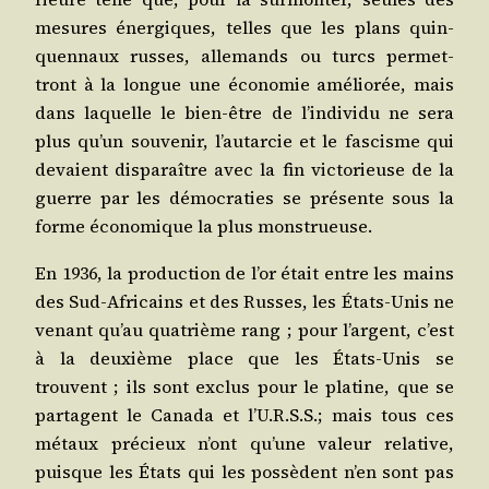
mesures éner­giques, telles que les plans quin­
quen­naux russes, alle­mands ou turcs per­met­
tront à la longue une éco­no­mie amé­lio­rée, mais
dans laquelle le bien-être de l’in­di­vi­du ne sera
plus qu’un sou­ve­nir, l’au­tar­cie et le fas­cisme qui
devaient dis­pa­raître avec la fin vic­to­rieuse de la
guerre par les démo­cra­ties se pré­sente sous la
forme éco­no­mique la plus monstrueuse.
En 1936, la pro­duc­tion de l’or était entre les mains
des Sud-Afri­cains et des Russes, les États-Unis ne
venant qu’au qua­trième rang ; pour l’argent, c’est
à la deuxième place que les États-Unis se
trouvent ; ils sont exclus pour le pla­tine, que se
par­tagent le Cana­da et l’U.R.S.S.; mais tous ces
métaux pré­cieux n’ont qu’une valeur rela­tive,
puisque les États qui les pos­sèdent n’en sont pas