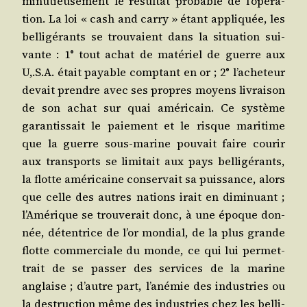
minu­tieu­se­ment le résul­tat pro­bable de l’o­pé­ra­
tion. La loi « cash and car­ry » étant appli­quée, les
bel­li­gé­rants se trou­vaient dans la situa­tion sui­
vante : 1° tout achat de maté­riel de guerre aux
U,.S.A. était payable comp­tant en or ; 2° l’a­che­teur
devait prendre avec ses propres moyens livrai­son
de son achat sur quai amé­ri­cain. Ce sys­tème
garan­tis­sait le paie­ment et le risque mari­time
que la guerre sous-marine pou­vait faire cou­rir
aux trans­ports se limi­tait aux pays bel­li­gé­rants,
la flotte amé­ri­caine conser­vait sa puis­sance, alors
que celle des autres nations irait en dimi­nuant ;
l’A­mé­rique se trou­ve­rait donc, à une époque don­
née, déten­trice de l’or mon­dial, de la plus grande
flotte com­mer­ciale du monde, ce qui lui per­met­
trait de se pas­ser des ser­vices de la marine
anglaise ; d’autre part, l’a­né­mie des indus­tries ou
la des­truc­tion même des indus­tries chez les bel­li­