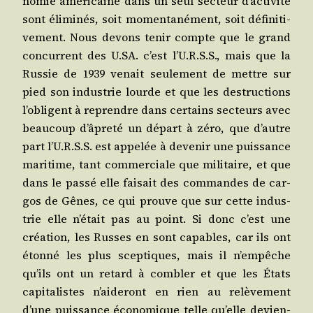
no­mie amé­ri­caine dans un seul sec­teur d’ac­ti­vi­té
sont éli­mi­nés, soit momen­ta­né­ment, soit défi­ni­ti­
ve­ment. Nous devons tenir compte que le grand
concur­rent des U.SA. c’est l’U.R.S.S., mais que la
Rus­sie de 1939 venait seule­ment de mettre sur
pied son indus­trie lourde et que les des­truc­tions
l’o­bligent à reprendre dans cer­tains sec­teurs avec
beau­coup d’â­pre­té un départ à zéro, que d’autre
part l’U.R.S.S. est appe­lée à deve­nir une puis­sance
mari­time, tant com­mer­ciale que mili­taire, et que
dans le pas­sé elle fai­sait des com­mandes de car­
gos de Gênes, ce qui prouve que sur cette indus­
trie elle n’é­tait pas au point. Si donc c’est une
créa­tion, les Russes en sont capables, car ils ont
éton­né les plus scep­tiques, mais il n’empêche
qu’ils ont un retard à com­bler et que les États
capi­ta­listes n’ai­de­ront en rien au relè­ve­ment
d’une puis­sance éco­no­mique telle qu’elle devien­