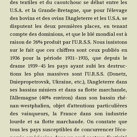
des tex­tiles et du caou­tchouc se débat entre les
U.S.A. et la Grande-Bre­tagne, que pour l’é­le­vage
des bovins et des ovins l’An­gle­terre et les U.S.A. se
dis­putent les deux pre­mières places, en tenant
compte des domi­nions, et que le blé mon­dial est à
rai­son de 26% pro­duit par l’U.R.S.S. Nous insis­tons
sur le fait que ces chiffres sont ceux publiés en
1936 pour la période 1931 – 1935, que depuis le
drame 1939 – 45 les pays ayant subi les des­truc­
tions les plus mas­sives sont l’U.R.S.S. (Donetz,
Dnie­pro­pe­trovsk, Ukraine, etc.), l’An­gle­terre dans
ses bas­sins miniers et dans sa flotte mar­chande,
l’Al­le­magne (40% envi­ron) dans son bas­sin rhé­
nan-west­pha­lien, objet d’at­ten­tions par­ti­cu­lières
des vain­queurs, la France dans son indus­trie
lourde et sa flotte mar­chande. On constate que
tous les pays sus­cep­tibles de concur­ren­cer l’é­co­