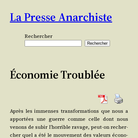
Aller
La Presse Anarchiste
au
contenu
Rechercher
Rechercher
Économie Troublée
Après les immenses trans­for­ma­tions que nous a
appor­tées une guerre comme celle dont nous
venons de subir l’hor­rible ravage, peut-on recher­
cher quel a été le mou­ve­ment des valeurs éco­no­