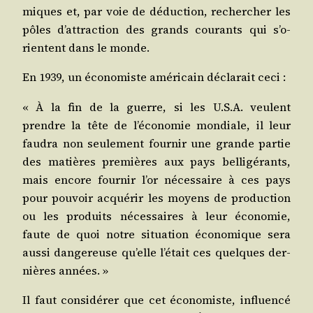
miques et, par voie de déduc­tion, recher­cher les
pôles d’at­trac­tion des grands cou­rants qui s’o­
rientent dans le monde.
En 1939, un éco­no­miste amé­ri­cain décla­rait ceci :
« À la fin de la guerre, si les U.S.A. veulent
prendre la tête de l’é­co­no­mie mon­diale, il leur
fau­dra non seule­ment four­nir une grande par­tie
des matières pre­mières aux pays bel­li­gé­rants,
mais encore four­nir l’or néces­saire à ces pays
pour pou­voir acqué­rir les moyens de pro­duc­tion
ou les pro­duits néces­saires à leur éco­no­mie,
faute de quoi notre situa­tion éco­no­mique sera
aus­si dan­ge­reuse qu’elle l’é­tait ces quelques der­
nières années. »
Il faut consi­dé­rer que cet éco­no­miste, influen­cé