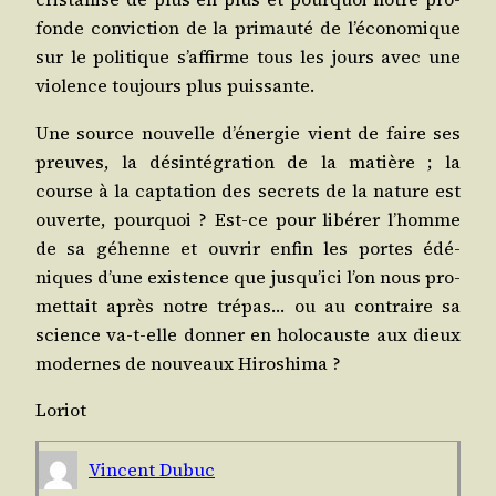
fonde convic­tion de la pri­mau­té de l’é­co­no­mique
sur le poli­tique s’af­firme tous les jours avec une
vio­lence tou­jours plus puissante.
Une source nou­velle d’éner­gie vient de faire ses
preuves, la dés­in­té­gra­tion de la matière ; la
course à la cap­ta­tion des secrets de la nature est
ouverte, pour­quoi ? Est-ce pour libé­rer l’homme
de sa géhenne et ouvrir enfin les portes édé­
niques d’une exis­tence que jus­qu’i­ci l’on nous pro­
met­tait après notre tré­pas… ou au contraire sa
science va-t-elle don­ner en holo­causte aux dieux
modernes de nou­veaux Hiroshima ?
Loriot
Vincent Dubuc