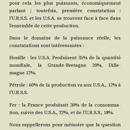
pour cela les plus puis­sants, éco­no­mi­que­ment
par­lant ; tou­te­fois, pre­mière consta­ta­tion :
l’U.R.S.S. et les U.S.A. se trouvent face à face dans
l’en­semble de cette production.
Dans le domaine de la puis­sance réelle, les
consta­ta­tions sont intéressantes :
Houille : les U.S.A. Pro­duisent 35% de la quan­ti­té
mon­diale, la Grande-Bre­tagne 20%, l’Al­le­
magne 12%.
Pétrole : 60% de la pro­duc­tion va aux U.S.A., 12% à
l’U.R.S.S.
Fer : la France pro­dui­sait 30% de la consom­ma­
tion, sui­vie des U.S.A., 22%, et de l’U.R.S.S., 18%.
Nous rap­pel­le­rons pour mémoire que la ques­tion