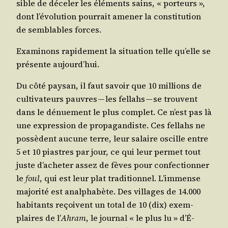
sible de déce­ler les élé­ments sains, « por­teurs »,
dont l’é­vo­lu­tion pour­rait ame­ner la consti­tu­tion
de sem­blables forces.
Exa­mi­nons rapi­de­ment la situa­tion telle qu’elle se
pré­sente aujourd’hui.
Du côté pay­san, il faut savoir que 10 mil­lions de
culti­va­teurs pauvres — les fel­lahs — se trouvent
dans le dénue­ment le plus com­plet. Ce n’est pas là
une expres­sion de pro­pa­gan­diste. Ces fel­lahs ne
pos­sèdent aucune terre, leur salaire oscille entre
5 et 10 piastres par jour, ce qui leur per­met tout
juste d’a­che­ter assez de fèves pour confec­tion­ner
le
foul
, qui est leur plat tra­di­tion­nel. L’im­mense
majo­ri­té est anal­pha­bète. Des vil­lages de 14.000
habi­tants reçoivent un total de 10 (dix) exem­
plaires de l’
Ahram
, le jour­nal « le plus lu » d’É­