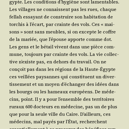
gypte. Les condi­tions d’hy­giène sont lamen­tables.
Les vil­lages ne connaissent pas les rues, chaque
fel­lah essayant de construire son habi­ta­tion de
tor­chis à l’é­cart, par crainte des vols. Ces « mai­
sons » sont sans meubles, si on excepte le coffre
de la mariée, que l’é­pouse apporte comme dot.
Les gens et le bétail vivent dans une pièce com­
mune, tou­jours par crainte des vols. La vie col­lec­
tive n’existe pas, en dehors du tra­vail. On ne
conçoit pas dans les régions de la Haute-Égypte
ces veillées pay­sannes qui consti­tuent un diver­
tis­se­ment et un moyen d’é­chan­ger des idées dans
les bourgs ou les hameaux euro­péens. De méde­
cins, point. Il y a pour l’en­semble des ter­ri­toires
ruraux 600 doc­teurs en méde­cine, pas un de plus
que pour la seule ville du Caire. D’ailleurs, ces
méde­cins, mal payés par l’É­tat, recherchent