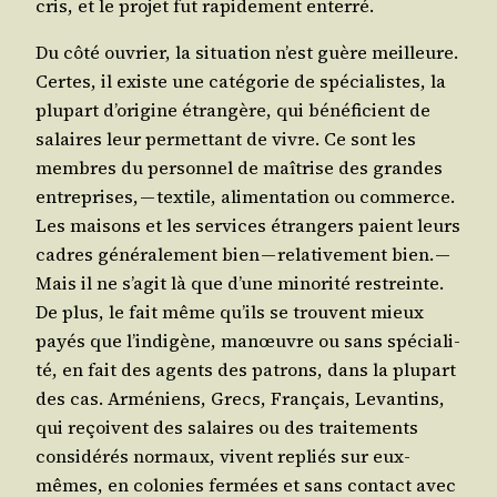
cris, et le pro­jet fut rapi­de­ment enterré.
Du côté ouvrier, la situa­tion n’est guère meilleure.
Certes, il existe une caté­go­rie de spé­cia­listes, la
plu­part d’o­ri­gine étran­gère, qui béné­fi­cient de
salaires leur per­met­tant de vivre. Ce sont les
membres du per­son­nel de maî­trise des grandes
entre­prises, — tex­tile, ali­men­ta­tion ou com­merce.
Les mai­sons et les ser­vices étran­gers paient leurs
cadres géné­ra­le­ment bien — rela­ti­ve­ment bien. —
Mais il ne s’a­git là que d’une mino­ri­té res­treinte.
De plus, le fait même qu’ils se trouvent mieux
payés que l’in­di­gène, manœuvre ou sans spé­cia­li­
té, en fait des agents des patrons, dans la plu­part
des cas. Armé­niens, Grecs, Fran­çais, Levan­tins,
qui reçoivent des salaires ou des trai­te­ments
consi­dé­rés nor­maux, vivent repliés sur eux-
mêmes, en colo­nies fer­mées et sans contact avec