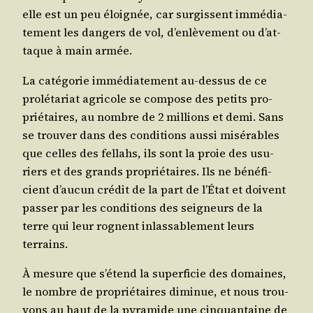
elle est un peu éloi­gnée, car sur­gissent immé­dia­
te­ment les dan­gers de vol, d’en­lè­ve­ment ou d’at­
taque à main armée.
La caté­go­rie immé­dia­te­ment au-des­sus de ce
pro­lé­ta­riat agri­cole se com­pose des petits pro­
prié­taires, au nombre de 2 mil­lions et demi. Sans
se trou­ver dans des condi­tions aus­si misé­rables
que celles des fel­lahs, ils sont la proie des usu­
riers et des grands pro­prié­taires. Ils ne béné­fi­
cient d’au­cun cré­dit de la part de l’É­tat et doivent
pas­ser par les condi­tions des sei­gneurs de la
terre qui leur rognent inlas­sa­ble­ment leurs
terrains.
À mesure que s’é­tend la super­fi­cie des domaines,
le nombre de pro­prié­taires dimi­nue, et nous trou­
vons au haut de la pyra­mide une cin­quan­taine de