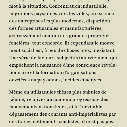
mot à la situa­tion. Concen­tra­tion indus­trielle,
migra­tions pay­sannes vers les villes, crois­sance
des entre­prises les plus modernes, dis­pa­ri­tion
des formes arti­sa­nales et manu­fac­tu­rières,
accrois­se­ment conti­nu des grandes pro­prié­tés
fon­cières, tout concorde. Et cepen­dant le mou­ve­
ment social est, à peu de choses près, inexis­tant.
Une série de fac­teurs sub­jec­tifs inter­viennent qui
empêchent la nais­sance d’une conscience révo­lu­
tion­naire et la for­ma­tion d’or­ga­ni­sa­tions
ouvrières ou pay­sannes, lucides et actives.
Même en uti­li­sant les thèses plus sub­tiles de
Lénine, rela­tives au conte­nu pro­gres­siste des
mou­ve­ments natio­na­listes, et à l’i­né­vi­table
dépas­se­ment des cou­rants anti-impé­ria­listes par
des forces net­te­ment socia­listes, il n’est pas pos­