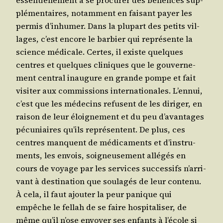
essen­tiel­le­ment à se pro­cu­rer des béné­fices sup­
plé­men­taires, notam­ment en fai­sant payer les
per­mis d’in­hu­mer. Dans la plu­part des petits vil­
lages, c’est encore le bar­bier qui repré­sente la
science médi­cale. Certes, il existe quelques
centres et quelques cli­niques que le gou­ver­ne­
ment cen­tral inau­gure en grande pompe et fait
visi­ter aux com­mis­sions inter­na­tio­nales. L’en­nui,
c’est que les méde­cins refusent de les diri­ger, en
rai­son de leur éloi­gne­ment et du peu d’a­van­tages
pécu­niaires qu’ils repré­sentent. De plus, ces
centres manquent de médi­ca­ments et d’ins­tru­
ments, les envois, soi­gneu­se­ment allé­gés en
cours de voyage par les ser­vices suc­ces­sifs n’ar­ri­
vant à des­ti­na­tion que sou­la­gés de leur conte­nu.
À cela, il faut ajou­ter la peur panique qui
empêche le fel­lah de se faire hos­pi­ta­li­ser, de
même qu’il n’ose envoyer ses enfants à l’é­cole si