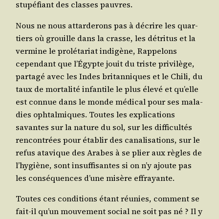
stu­pé­fiant des classes pauvres.
Nous ne nous attar­de­rons pas à décrire les quar­
tiers où grouille dans la crasse, les détri­tus et la
ver­mine le pro­lé­ta­riat indi­gène, Rap­pe­lons
cepen­dant que l’É­gypte jouit du triste pri­vi­lège,
par­ta­gé avec les Indes bri­tan­niques et le Chi­li, du
taux de mor­ta­li­té infan­tile le plus éle­vé et qu’elle
est connue dans le monde médi­cal pour ses mala­
dies oph­tal­miques. Toutes les expli­ca­tions
savantes sur la nature du sol, sur les dif­fi­cul­tés
ren­con­trées pour éta­blir des cana­li­sa­tions, sur le
refus ata­vique des Arabes à se plier aux règles de
l’hy­giène, sont insuf­fi­santes si on n’y ajoute pas
les consé­quences d’une misère effrayante.
Toutes ces condi­tions étant réunies, com­ment se
fait-il qu’un mou­ve­ment social ne soit pas né ? Il y