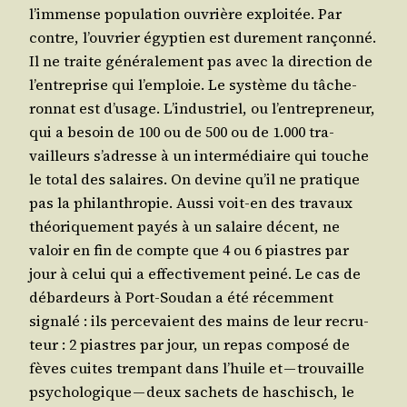
l’im­mense popu­la­tion ouvrière exploi­tée. Par
contre, l’ou­vrier égyp­tien est dure­ment ran­çon­né.
Il ne traite géné­ra­le­ment pas avec la direc­tion de
l’en­tre­prise qui l’emploie. Le sys­tème du tâche­
ron­nat est d’u­sage. L’in­dus­triel, ou l’en­tre­pre­neur,
qui a besoin de 100 ou de 500 ou de 1.000 tra­
vailleurs s’a­dresse à un inter­mé­diaire qui touche
le total des salaires. On devine qu’il ne pra­tique
pas la phi­lan­thro­pie. Aus­si voit-en des tra­vaux
théo­ri­que­ment payés à un salaire décent, ne
valoir en fin de compte que 4 ou 6 piastres par
jour à celui qui a effec­ti­ve­ment pei­né. Le cas de
débar­deurs à Port-Sou­dan a été récem­ment
signa­lé : ils per­ce­vaient des mains de leur recru­
teur : 2 piastres par jour, un repas com­po­sé de
fèves cuites trem­pant dans l’huile et — trou­vaille
psy­cho­lo­gique — deux sachets de haschisch, le