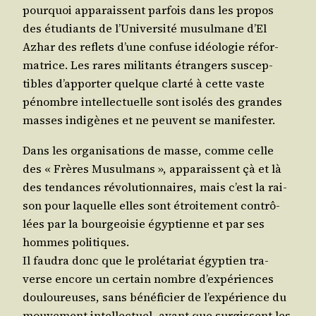
pour­quoi appa­raissent par­fois dans les pro­pos
des étu­diants de l’U­ni­ver­si­té musul­mane d’El
Azhar des reflets d’une confuse idéo­lo­gie réfor­
ma­trice. Les rares mili­tants étran­gers sus­cep­
tibles d’ap­por­ter quelque clar­té à cette vaste
pénombre intel­lec­tuelle sont iso­lés des grandes
masses indi­gènes et ne peuvent se manifester.
Dans les orga­ni­sa­tions de masse, comme celle
des « Frères Musul­mans », appa­raissent çà et là
des ten­dances révo­lu­tion­naires, mais c’est la rai­
son pour laquelle elles sont étroi­te­ment contrô­
lées par la bour­geoi­sie égyp­tienne et par ses
hommes politiques.
Il fau­dra donc que le pro­lé­ta­riat égyp­tien tra­
verse encore un cer­tain nombre d’ex­pé­riences
dou­lou­reuses, sans béné­fi­cier de l’ex­pé­rience du
mou­ve­ment intel­lec­tuel, avant que sur­gissent les