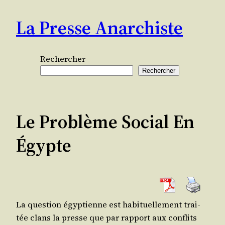
Aller
La Presse Anarchiste
au
contenu
Rechercher
Rechercher
Le Problème Social En
Égypte
La ques­tion égyp­tienne est habi­tuel­le­ment trai­
tée clans la presse que par rap­port aux conflits