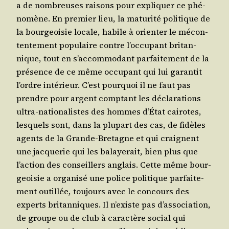
a de nom­breuses rai­sons pour expli­quer ce phé­
no­mène. En pre­mier lieu, la matu­ri­té poli­tique de
la bour­geoi­sie locale, habile à orien­ter le mécon­
ten­te­ment popu­laire contre l’oc­cu­pant bri­tan­
nique, tout en s’ac­com­mo­dant par­fai­te­ment de la
pré­sence de ce même occu­pant qui lui garan­tit
l’ordre inté­rieur. C’est pour­quoi il ne faut pas
prendre pour argent comp­tant les décla­ra­tions
ultra-natio­na­listes des hommes d’É­tat cai­rotes,
les­quels sont, dans la plu­part des cas, de fidèles
agents de la Grande-Bre­tagne et qui craignent
une jac­que­rie qui les balaye­rait, bien plus que
l’ac­tion des conseillers anglais. Cette même bour­
geoi­sie a orga­ni­sé une police poli­tique par­fai­te­
ment outillée, tou­jours avec le concours des
experts bri­tan­niques. Il n’existe pas d’as­so­cia­tion,
de groupe ou de club à carac­tère social qui