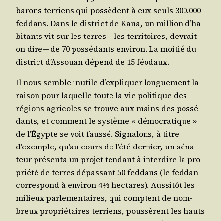
barons ter­riens qui pos­sèdent à eux seuls 300.000
fed­dans. Dans le dis­trict de Kana, un mil­lion d’ha­
bi­tants vit sur les terres — les ter­ri­toires, devrait-
on dire — de 70 pos­sé­dants envi­ron. La moi­tié du
dis­trict d’As­souan dépend de 15 féodaux.
Il nous semble inutile d’ex­pli­quer lon­gue­ment la
rai­son pour laquelle toute la vie poli­tique des
régions agri­coles se trouve aux mains des pos­sé­
dants, et com­ment le sys­tème « démo­cra­tique »
de l’É­gypte se voit faus­sé. Signa­lons, à titre
d’exemple, qu’au cours de l’é­té der­nier, un séna­
teur pré­sen­ta un pro­jet ten­dant à inter­dire la pro­
prié­té de terres dépas­sant 50 fed­dans (le fed­dan
cor­res­pond à envi­ron 4½ hec­tares). Aus­si­tôt les
milieux par­le­men­taires, qui comptent de nom­
breux pro­prié­taires ter­riens, pous­sèrent les hauts