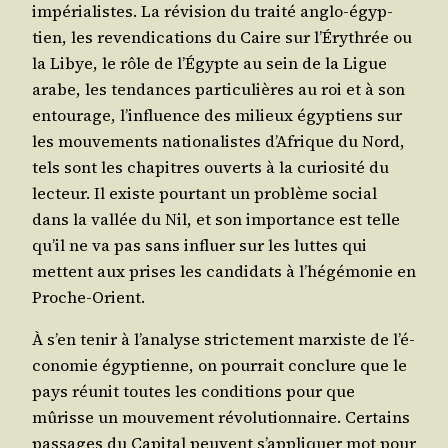
impé­ria­listes. La révi­sion du trai­té anglo-égyp­
tien, les reven­di­ca­tions du Caire sur l’É­ry­thrée ou
la Libye, le rôle de l’É­gypte au sein de la Ligue
arabe, les ten­dances par­ti­cu­lières au roi et à son
entou­rage, l’in­fluence des milieux égyp­tiens sur
les mou­ve­ments natio­na­listes d’A­frique du Nord,
tels sont les cha­pitres ouverts à la curio­si­té du
lec­teur. Il existe pour­tant un pro­blème social
dans la val­lée du Nil, et son impor­tance est telle
qu’il ne va pas sans influer sur les luttes qui
mettent aux prises les can­di­dats à l’hé­gé­mo­nie en
Proche-Orient.
À s’en tenir à l’a­na­lyse stric­te­ment mar­xiste de l’é­
co­no­mie égyp­tienne, on pour­rait conclure que le
pays réunit toutes les condi­tions pour que
mûrisse un mou­ve­ment révo­lu­tion­naire. Cer­tains
pas­sages du Capi­tal peuvent s’ap­pli­quer mot pour