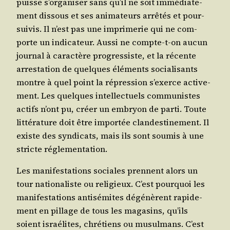
puisse s’or­ga­ni­ser sans qu’il ne soit immé­dia­te­
ment dis­sous et ses ani­ma­teurs arrê­tés et pour­
sui­vis. Il n’est pas une impri­me­rie qui ne com­
porte un indi­ca­teur. Aus­si ne compte-t-on aucun
jour­nal à carac­tère pro­gres­siste, et la récente
arres­ta­tion de quelques élé­ments socia­li­sants
montre à quel point la répres­sion s’exerce acti­ve­
ment. Les quelques intel­lec­tuels com­mu­nistes
actifs n’ont pu, créer un embryon de par­ti. Toute
lit­té­ra­ture doit être impor­tée clan­des­ti­ne­ment. Il
existe des syn­di­cats, mais ils sont sou­mis à une
stricte réglementation.
Les mani­fes­ta­tions sociales prennent alors un
tour natio­na­liste ou reli­gieux. C’est pour­quoi les
mani­fes­ta­tions anti­sé­mites dégé­nèrent rapi­de­
ment en pillage de tous les maga­sins, qu’ils
soient israé­lites, chré­tiens ou musul­mans. C’est