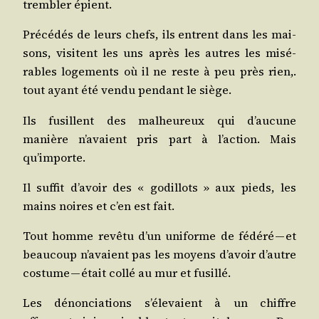
trem­bler épient.
Pré­cé­dés de leurs chefs, ils entrent dans les mai­
sons, visitent les uns après les autres les misé­
rables loge­ments où il ne reste à peu près rien,.
tout ayant été ven­du pen­dant le siège.
Ils fusillent des mal­heu­reux qui d’au­cune
manière n’a­vaient pris part à l’ac­tion. Mais
qu’importe.
Il suf­fit d’a­voir des « godillots » aux pieds, les
mains noires et c’en est fait.
Tout homme revê­tu d’un uni­forme de fédé­ré — et
beau­coup n’a­vaient pas les moyens d’a­voir d’autre
cos­tume — était col­lé au mur et fusillé.
Les dénon­cia­tions s’é­le­vaient à un chiffre