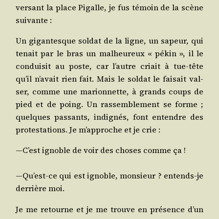
ver­sant la place Pigalle, je fus témoin de la scène
suivante :
Un gigan­tesque sol­dat de la ligne, un sapeur, qui
tenait par le bras un mal­heu­reux « pékin », il le
condui­sit au poste, car l’autre criait à tue-tête
qu’il n’a­vait rien fait. Mais le sol­dat le fai­sait val­
ser, comme une marion­nette, à grands coups de
pied et de poing. Un ras­sem­ble­ment se forme ;
quelques pas­sants, indi­gnés, font entendre des
pro­tes­ta­tions. Je m’ap­proche et je crie :
—C’est ignoble de voir des choses comme ça !
—Qu’est-ce qui est ignoble, mon­sieur ? entends-je
der­rière moi.
Je me retourne et je me trouve en pré­sence d’un