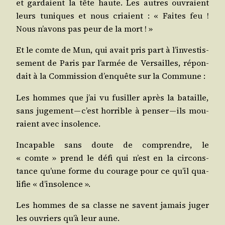
et gar­daient la tête haute. Les autres ouvraient
leurs tuniques et nous criaient : « Faites feu !
Nous n’a­vons pas peur de la mort ! »
Et le comte de Mun, qui avait pris part à l’in­ves­tis­
se­ment de Paris par l’ar­mée de Ver­sailles, répon­
dait à la Com­mis­sion d’en­quête sur la Commune :
Les hommes que j’ai vu fusiller après la bataille,
sans juge­ment — c’est hor­rible à pen­ser — ils mou­
raient avec insolence.
Inca­pable sans doute de com­prendre, le
« comte » prend le défi qui n’est en la cir­cons­
tance qu’une forme du cou­rage pour ce qu’il qua­
li­fie « d’insolence ».
Les hommes de sa classe ne savent jamais juger
les ouvriers qu’à leur aune.