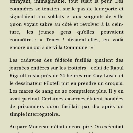
effrayant, inima­gi­nable, tout suait la peur. Des
com­mères se tenaient sur le pas de leur porte et
signa­laient aux sol­dats et aux ser­gents de ville
qu’on voyait sabre au côté et revol­ver à la cein­
ture, les jeunes gens qu’elles pou­vaient
connaître : « Tenez ! disaient-elles, en voi­là
encore un qui a ser­vi la Commune ! »
Les cadavres des fédé­rés fusillés gisaient des
jour­nées entières sur les trot­toirs — celui de Raoul
Rigault res­ta près de 24 heures rue Gay-Lusac et
le des­si­na­teur Pilo­tell put en prendre un cro­quis.
Les mares de sang ne se comp­taient plus. Il y en
avait par­tout. Cer­taines casernes étaient bon­dées
de pri­son­niers qu’on fusillait par dix après un
simple interrogatoire..
Au parc Mon­ceau c’é­tait encore pire. On exé­cu­tait