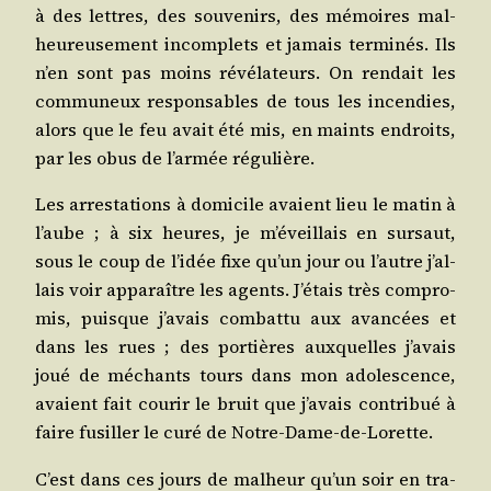
à des lettres, des sou­ve­nirs, des mémoires mal­
heu­reu­se­ment incom­plets et jamais ter­mi­nés. Ils
n’en sont pas moins révé­la­teurs. On ren­dait les
com­mu­neux res­pon­sables de tous les incen­dies,
alors que le feu avait été mis, en maints endroits,
par les obus de l’ar­mée régulière.
Les arres­ta­tions à domi­cile avaient lieu le matin à
l’aube ; à six heures, je m’é­veillais en sur­saut,
sous le coup de l’i­dée fixe qu’un jour ou l’autre j’al­
lais voir appa­raître les agents. J’é­tais très com­pro­
mis, puisque j’a­vais com­bat­tu aux avan­cées et
dans les rues ; des por­tières aux­quelles j’a­vais
joué de méchants tours dans mon ado­les­cence,
avaient fait cou­rir le bruit que j’a­vais contri­bué à
faire fusiller le curé de Notre-Dame-de-Lorette.
C’est dans ces jours de mal­heur qu’un soir en tra­