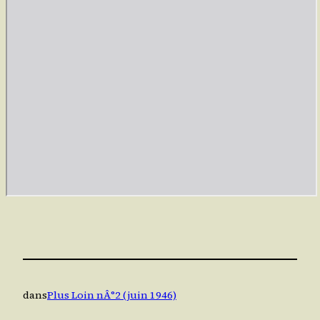
dans
Plus Loin nÂ°2 (juin 1946)