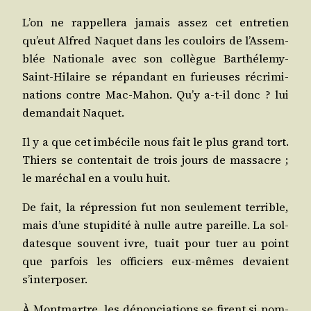
L’on ne rap­pel­le­ra jamais assez cet entre­tien
qu’eut Alfred Naquet dans les cou­loirs de l’As­sem­
blée Natio­nale avec son col­lègue Bar­thé­le­my-
Saint-Hilaire se répan­dant en furieuses récri­mi­
na­tions contre Mac-Mahon. Qu’y a‑t-il donc ? lui
deman­dait Naquet.
Il y a que cet imbé­cile nous fait le plus grand tort.
Thiers se conten­tait de trois jours de mas­sacre ;
le maré­chal en a vou­lu huit.
De fait, la répres­sion fut non seule­ment ter­rible,
mais d’une stu­pi­di­té à nulle autre pareille. La sol­
da­tesque sou­vent ivre, tuait pour tuer au point
que par­fois les offi­ciers eux-mêmes devaient
s’interposer.
À Mont­martre, les dénon­cia­tions se firent si nom­