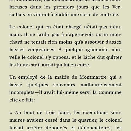
breuses dans les pre­miers jours que les Ver­
saillais en vinrent à éta­blir une sorte de contrôle.
Le colo­nel qui en était char­gé n’é­tait pas inhu­
main. Il ne tar­da pas à s’a­per­ce­voir qu’un mou­
chard ne ten­tait rien moins qu’à assou­vir d’as­sez
basses ven­geances. À quelque igno­mi­nie nou­
velle le colo­nel s’y oppo­sa, et le lâche dut quit­ter
les lieux car il aurait pu lui en cuire.
Un employé de la mai­rie de Mont­martre qui a
lais­sé quelques sou­ve­nirs mal­heu­reu­se­ment
incom­plets — il avait lui-même ser­vi la Com­mune
cite ce fait :
« Au bout de trois jours, les exé­cu­tions som­
maires avaient ces­sé dans le quar­tier, le colo­nel
fai­sait arrê­ter dénon­cés et dénon­cia­teurs, les