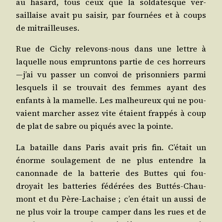
au hasard, tous ceux que la sol­da­tesque ver­
saillaise avait pu sai­sir, par four­nées et à coups
de mitrailleuses.
Rue de Cichy rele­vons-nous dans une lettre à
laquelle nous emprun­tons par­tie de ces hor­reurs
— j’ai vu pas­ser un convoi de pri­son­niers par­mi
les­quels il se trou­vait des femmes ayant des
enfants à la mamelle. Les mal­heu­reux qui ne pou­
vaient mar­cher assez vite étaient frap­pés à coup
de plat de sabre ou piqués avec la pointe.
La bataille dans Paris avait pris fin. C’é­tait un
énorme sou­la­ge­ment de ne plus entendre la
canon­nade de la bat­te­rie des Buttes qui fou­
droyait les bat­te­ries fédé­rées des But­tés-Chau­
mont et du Père-Lachaise ; c’en était un aus­si de
ne plus voir la troupe cam­per dans les rues et de