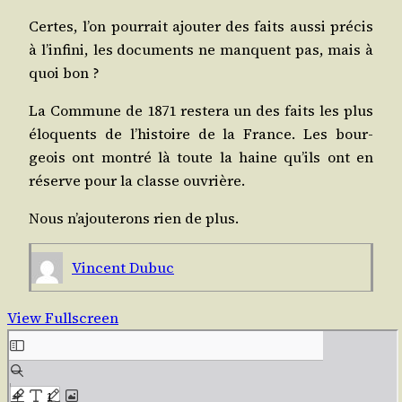
Certes, l’on pour­rait ajou­ter des faits aus­si pré­cis
à l’in­fi­ni, les docu­ments ne manquent pas, mais à
quoi bon ?
La Com­mune de 1871 res­te­ra un des faits les plus
élo­quents de l’his­toire de la France. Les bour­
geois ont mon­tré là toute la haine qu’ils ont en
réserve pour la classe ouvrière.
Nous n’a­jou­te­rons rien de plus.
Vincent Dubuc
View Fullscreen