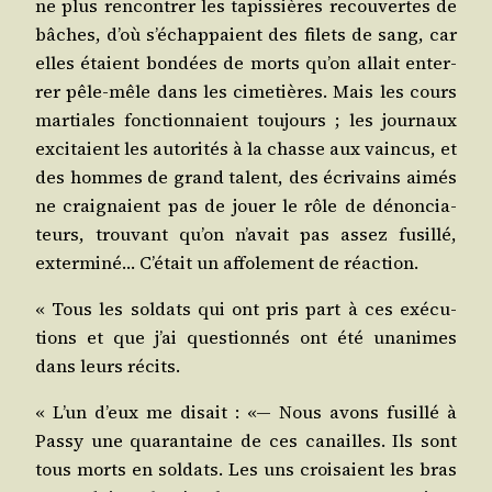
ne plus ren­con­trer les tapis­sières recou­vertes de
bâches, d’où s’é­chap­paient des filets de sang, car
elles étaient bon­dées de morts qu’on allait enter­
rer pêle-mêle dans les cime­tières. Mais les cours
mar­tiales fonc­tion­naient tou­jours ; les jour­naux
exci­taient les auto­ri­tés à la chasse aux vain­cus, et
des hommes de grand talent, des écri­vains aimés
ne crai­gnaient pas de jouer le rôle de dénon­cia­
teurs, trou­vant qu’on n’a­vait pas assez fusillé,
exter­mi­né… C’é­tait un affo­le­ment de réaction.
« Tous les sol­dats qui ont pris part à ces exé­cu­
tions et que j’ai ques­tion­nés ont été una­nimes
dans leurs récits.
« L’un d’eux me disait : «— Nous avons fusillé à
Pas­sy une qua­ran­taine de ces canailles. Ils sont
tous morts en sol­dats. Les uns croi­saient les bras