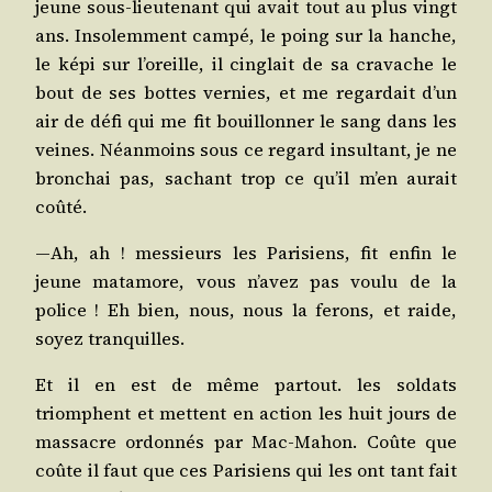
jeune sous-lieu­te­nant qui avait tout au plus vingt
ans. Inso­lem­ment cam­pé, le poing sur la hanche,
le képi sur l’o­reille, il cin­glait de sa cra­vache le
bout de ses bottes ver­nies, et me regar­dait d’un
air de défi qui me fit bouillon­ner le sang dans les
veines. Néan­moins sous ce regard insul­tant, je ne
bron­chai pas, sachant trop ce qu’il m’en aurait
coûté.
—Ah, ah ! mes­sieurs les Pari­siens, fit enfin le
jeune mata­more, vous n’a­vez pas vou­lu de la
police ! Eh bien, nous, nous la ferons, et raide,
soyez tranquilles.
Et il en est de même par­tout. les sol­dats
triomphent et mettent en action les huit jours de
mas­sacre ordon­nés par Mac-Mahon. Coûte que
coûte il faut que ces Pari­siens qui les ont tant fait