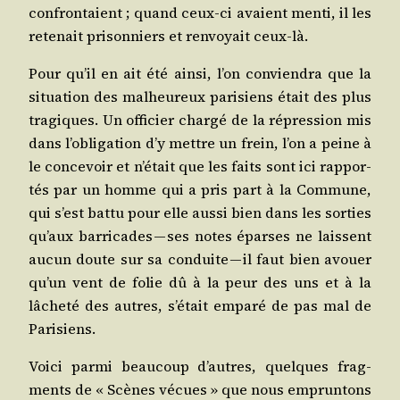
confron­taient ; quand ceux-ci avaient men­ti, il les
rete­nait pri­son­niers et ren­voyait ceux-là.
Pour qu’il en ait été ain­si, l’on convien­dra que la
situa­tion des mal­heu­reux pari­siens était des plus
tra­giques. Un offi­cier char­gé de la répres­sion mis
dans l’o­bli­ga­tion d’y mettre un frein, l’on a peine à
le conce­voir et n’é­tait que les faits sont ici rap­por­
tés par un homme qui a pris part à la Com­mune,
qui s’est bat­tu pour elle aus­si bien dans les sor­ties
qu’aux bar­ri­cades — ses notes éparses ne laissent
aucun doute sur sa conduite — il faut bien avouer
qu’un vent de folie dû à la peur des uns et à la
lâche­té des autres, s’é­tait empa­ré de pas mal de
Parisiens.
Voi­ci par­mi beau­coup d’autres, quelques frag­
ments de « Scènes vécues » que nous emprun­tons