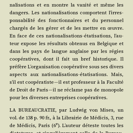
na­li­sa­tions et en montre la vani­té et même les
dan­gers. Les natio­na­li­sa­tions com­portent l’ir­res­
pon­sa­bi­li­té des fonc­tion­naires et du per­son­nel
char­gés de les gérer et de les mettre en œuvre.
En face de ces natio­na­li­sa­tions-éta­ti­sa­tions, l’au­
teur expose les résul­tats obte­nus en Bel­gique et
dans les pays de langue anglaise par les régies
coopé­ra­tives, dont il fait un bref his­to­rique. Il
pré­fère L’or­ga­ni­sa­tion coopé­ra­tive sous ses divers
aspects aux natio­na­li­sa­tions-éta­ti­sa­tions. Mais,
s’il est coopé­ra­tiste — il est pro­fes­seur à la Facul­té
de Droit de Paris — il ne réclame pas de mono­pole
pour les diverses entre­prises coopératives.
LA BUREAUCRATIE, par Lud­wig von Mises, un
vol. de 138 p. 90 fr., à la Librai­rie de Médi­cis, 3, rue
e
de Médi­cis, Paris (6
). L’au­teur déteste toutes les