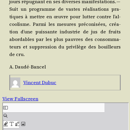
jours répu­gnant en ses diverses mani­fes­ta­tions. —
Suit un pro­gramme de vastes réa­li­sa­tions pra­
tiques à mettre en œuvre pour lut­ter contre l’al­
coo­lisme. Par­mi les mesures pré­co­ni­sées, créa­
tion d’une puis­sante indus­trie de jus de fruits
abor­dables par les plus pauvres des consom­ma­
teurs et sup­pres­sion du pri­vi­lège des bouilleurs
de cru.
A. Dau­dé-Ban­cel
Vincent Dubuc
View Fullscreen