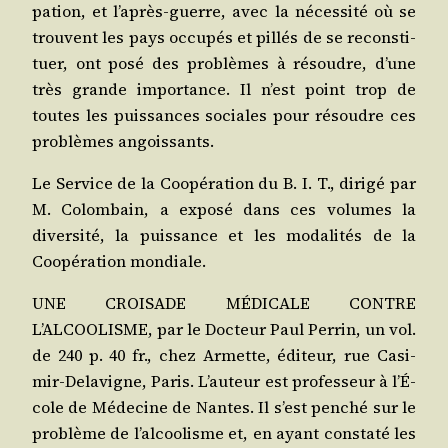
pa­tion, et l’a­près-guerre, avec la néces­si­té où se
trouvent les pays occu­pés et pillés de se recons­ti­
tuer, ont posé des pro­blèmes à résoudre, d’une
très grande impor­tance. Il n’est point trop de
toutes les puis­sances sociales pour résoudre ces
pro­blèmes angoissants.
Le Ser­vice de la Coopé­ra­tion du B. I. T., diri­gé par
M. Colom­bain, a expo­sé dans ces volumes la
diver­si­té, la puis­sance et les moda­li­tés de la
Coopé­ra­tion mondiale.
UNE CROISADE MÉDICALE CONTRE
L’ALCOOLISME, par le Doc­teur Paul Per­rin, un vol.
de 240 p. 40 fr., chez Armette, édi­teur, rue Casi­
mir-Dela­vigne, Paris. L’au­teur est pro­fes­seur à l’É­
cole de Méde­cine de Nantes. Il s’est pen­ché sur le
pro­blème de l’al­coo­lisme et, en ayant consta­té les