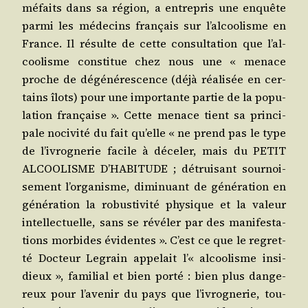
méfaits dans sa région, a entre­pris une enquête
par­mi les méde­cins fran­çais sur l’al­coo­lisme en
France. Il résulte de cette consul­ta­tion que l’al­
coo­lisme consti­tue chez nous une « menace
proche de dégé­né­res­cence (déjà réa­li­sée en cer­
tains îlots) pour une impor­tante par­tie de la popu­
la­tion fran­çaise ». Cette menace tient sa prin­ci­
pale noci­vi­té du fait qu’elle « ne prend pas le type
de l’i­vro­gne­rie facile à déce­ler, mais du PETIT
ALCOOLISME D’HABITUDE ; détrui­sant sour­noi­
se­ment l’or­ga­nisme, dimi­nuant de géné­ra­tion en
géné­ra­tion la robus­ti­vi­té phy­sique et la valeur
intel­lec­tuelle, sans se révé­ler par des mani­fes­ta­
tions mor­bides évi­dentes ». C’est ce que le regret­
té Doc­teur Legrain appe­lait l’« alcoo­lisme insi­
dieux », fami­lial et bien por­té : bien plus dan­ge­
reux pour l’a­ve­nir du pays que l’i­vro­gne­rie, tou­