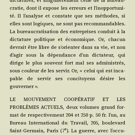
dic­ta­tures, et sin­gu­liè­re­ment celle de la Bureau­
cra­tie, dont il expose les erreurs et l’i­nop­por­tu­ni­
té. Il l’a­na­lyse et constate que ses méthodes, si
elles sont logiques, ne sont pas recom­man­dables.
La bureau­cra­ti­sa­tion des entre­prises conduit à la
dic­ta­ture poli­tique et éco­no­mique. Or, cha­cun
devrait être libre de s’o­rien­ter dans sa vie, et non
d’a­gir sous la dépen­dance d’un dic­ta­teur, qui
dirige le plus sou­vent fort mal ses admi­nis­trés,
sous cou­leur de les ser­vir. Or, « celui qui est inca­
pable de ser­vir ses conci­toyens désire les
gouverner ».
LE MOUVEMENT COOPÉRATIF ET LES
PROBLÈMES ACTUELS, deux volumes grand for­
mat de res­pec­ti­ve­ment 204 et 250 p. 50 fr. l’un, au
Bureau Inter­na­tio­nal du Tra­vail, 205, bou­le­vard
e
Saint-Ger­main, Paris (7
). La guerre, avec l’oc­cu­