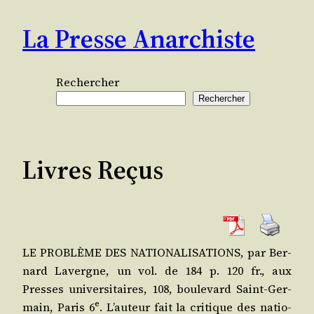
Aller
La Presse Anarchiste
au
contenu
Rechercher
Rechercher
Livres Reçus
LE PROBLÈME DES NATIONALISATIONS, par Ber­
nard Lavergne, un vol. de 184 p. 120 fr., aux
Presses uni­ver­si­taires, 108, bou­le­vard Saint-Ger­
e
main, Paris 6
. L’au­teur fait la cri­tique des natio­