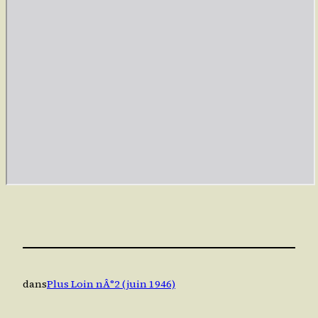
dans
Plus Loin nÂ°2 (juin 1946)