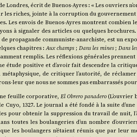
e de Londres, écrit de Bue­nos-Ayres : « Les ouvriers n’on
par les riches, jointe à la cor­rup­tion du gou­ver­ne­ment
stes. Les envois de Bue­nos-Ayres montrent com­bien les
ayons à signa­ler des articles ou quelques bro­chures
 de pro­pa­gande com­mu­niste-anar­chiste, est un exp
uelques cha­pitres :
Aux champs
;
Dans les mines
;
Dans le
­sam­ment rem­plis. Les réflexions géné­rales prennent t
une étude posi­tive et d’a­voir fait des­cendre la cri­tiq
a­phy­sique, de cri­ti­quer l’au­to­ri­té, de récla­me
n­trons-leur que nous ne sommes pas embar­ras­sés pour 
 feuille cor­po­ra­tive,
El Obre­ro pana­de­ro
(L’ou­vrier 
lle Cuyo, 1327. Le jour­nal a été fon­dé à la suite d’un
les pour obte­nir la sup­pres­sion du tra­vail de nuit,
 dans toutes les bou­lan­ge­ries d’un nombre d’ou­v
ue les bou­lan­gers n’é­taient réunis que par leur méco