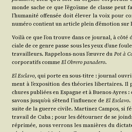
monde sache ce que l’é­goïsme de classe peut faire
l’hu­ma­ni­té offen­sée doit éle­ver la voix pour 
numé­ro contient un article plein d’é­mo­tion sur 
Voi­là ce que l’on trouve dans ce jour­nal, à côté 
ciale de ce genre passe sous les yeux d’une foule 
tra­vailleurs. Rap­pe­lons-nous l’œuvre du
Pot à Co
cor­po­ra­tifs comme
El Obre­ro pana­de­ro
.
El Escla­vo
, qui porte en sous-titre : jour­nal ouvri
ment à l’ex­po­si­tion des théo­ries liber­taires.
chures publiées en Espagne et à Bue­nos-Ayres : o
savons jus­qu’où s’é­tend l’in­fluence de
El Escla­vo
.
suite de la guerre civile. Mar­ti­nez Cam­pos, si f
tra­vail de Cuba ; pour les détour­ner de se joindr
répri­mée, nous ver­rons les manières du dic­ta­te