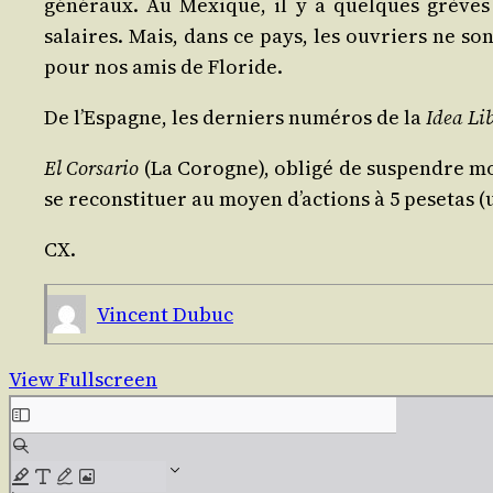
géné­raux. Au Mexique, il y a quelques grèves : 
salaires. Mais, dans ce pays, les ouvriers ne sont
pour nos amis de Floride.
De l’Es­pagne, les der­niers numé­ros de la
Idea Li
El Cor­sa­rio
(La Corogne), obli­gé de sus­pendre m
se recons­ti­tuer au moyen d’ac­tions à 5 pese­tas (
CX.
Vincent Dubuc
View Fullscreen