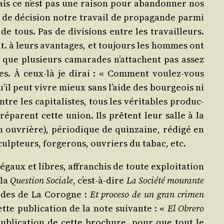
mais ce n’est pas une rai­son pour aban­don­ner nos
t de déci­sion notre tra­vail de pro­pa­gande par­mi
 de tous. Pas de divi­sions entre les tra­vailleurs.
ent. à leurs avan­tages, et tou­jours les hommes ont
ns que plu­sieurs cama­rades n’at­tachent pas assez
tres. À ceux-là je dirai : « Com­ment vou­lez-vous
qu’il peut vivre mieux sans l’aide des bour­geois ni
re les capi­ta­listes, tous les véri­tables pro­duc­
é­parent cette union. Ils prêtent leur salle à la
n ouvrière), pério­dique de quin­zaine, rédi­gé en
culp­teurs, for­ge­rons, ouvriers du tabac, etc.
 égaux et libres, affran­chis de toute exploi­ta­tion
 la
Ques­tion Sociale
, c’est-à-dire
La Socié­té mou­rante
­rades de La Corogne :
Et pro­ce­so de un gran cri­men
tte publi­ca­tion de la note sui­vante : «
El Obre­ro
 publi­ca­tion de cette bro­chure, pour que tout le