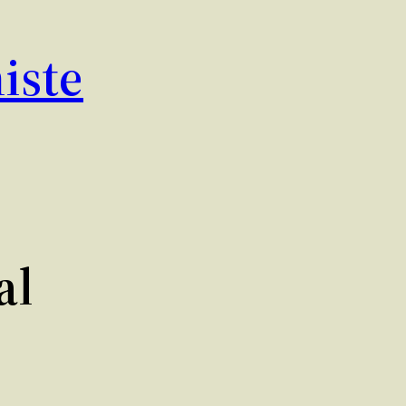
iste
al