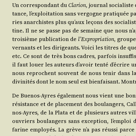
Un cor­res­pon­dant du
Cla­rion
, jour­nal socia­list
tance, l’ex­ploi­ta­tion sans ver­gogne pra­ti­quée 
ries anar­chistes plus qu’aux leçons des socia­li
tine. Il ne se passe pas de semaine que nous n’
troi­sième publi­ca­tion de
l’Ex­pro­pria­tion
, groupe
ver­nants et les diri­geants. Voi­ci les titres de q
etc. Ce sont de très bons cadres, par­fois insuf­fi
il faut louer les auteurs d’a­voir ten­té d’é­crire 
nous reprochent sou­vent de nous tenir dans la mét
divi­ni­tés dont le nom seul est bien­fai­sant. Mo
De Bue­nos-Ayres éga­le­ment nous vient une bonne
résis­tance et de pla­ce­ment des bou­lan­gers, Ca
nos-Ayres, de la Pla­ta et de plu­sieurs autres vil
ouvriers bou­lan­gers sans excep­tion, l’emploi
farine employés. La grève n’a pas réus­si parce q