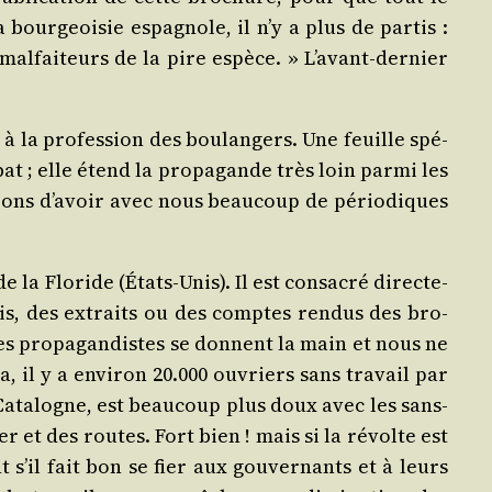
our­geoi­sie espa­gnole, il n’y a plus de par­tis :
al­fai­teurs de la pire espèce. » L’a­vant-der­nier
à la pro­fes­sion des bou­lan­gers. Une feuille spé­
t ; elle étend la pro­pa­gande très loin par­mi les
rons d’a­voir avec nous beau­coup de pério­diques
 la Flo­ride (États-Unis). Il est consa­cré direc­te­
­çais, des extraits ou des comptes ren­dus des bro­
es pro­pa­gan­distes se donnent la main et nous ne
, il y a envi­ron 20.000 ouvriers sans tra­vail par
e Cata­logne, est beau­coup plus doux avec les sans-
er et des routes. Fort bien ! mais si la révolte est
 s’il fait bon se fier aux gou­ver­nants et à leurs