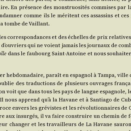
. En pré­sence des mons­truo­si­tés com­mises par la b
condam­ner comme ils le méritent ces assas­sins et ces m
la tombe de Vaillant.
des cor­res­pon­dances et des échelles de prix rela­tives 
d’ou­vriers qui ne voient jamais les jour­naux de com­ba
lle
dans le fau­bourg Saint-Antoine et nous sou­hai­te­
er heb­do­ma­daire, paraît en espa­gnol à Tam­pa, ville de
 Il publie des tra­duc­tions de plu­sieurs ouvrages fran
n voit que dans tous les pays de langue espa­gnole, l
 Il nous apprend qu’à la Havane et à San­tia­go de Cuba
éroce envers les gré­vistes et les révo­lu­tion­naires d
e aux insur­gés, il va faire construire un che­min de f
ur chan­ger et les tra­vailleurs de La Havane sau­ront