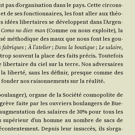
t pas d’or­ga­ni­sa­tion dans le pays. Cette cir­cons­
 et de ses fonc­tion­naires, les font aller aux théo­
 idées liber­taires se déve­loppent dans l’Ar­gen­
.
Como no diez man
(Comme on nous exploite), la
o­sé métho­dique des maux que nous font les gou­
s fabriques
;
À l’a­te­lier
;
Dans la bou­tique
;
Le salaire
,
rop sou­vent la place des faits pré­cis. Tou­te­fois
ue liber­taire du ciel sur la terre. Nos adver­saires
r la liber­té, sans les défi­nir, presque comme des
fon­der nos rai­son­ne­ments sur la réalité.
bou­lan­ger), organe de la Socié­té cos­mo­po­lite de
e grève faite par les ouvriers bou­lan­gers de Bue­
 l’aug­men­ta­tion des salaires de 30% pour tous les
riers supé­rieur d’un homme au nombre de sacs de
n­ten­te­ment. Depuis leur insuc­cès, ils s’or­ga­