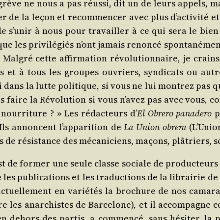
 grève ne nous a pas réus­si, dit un de leurs appels, 
r de la leçon et recom­men­cer avec plus d’ac­ti­vi­té e
e s’u­nir à nous pour tra­vailler à ce qui sera le bien
ue les pri­vi­lé­giés n’ont jamais renon­cé spon­ta­né­m
 Mal­gré cette affir­ma­tion révo­lu­tion­naire, je crai
ers et à tous les groupes ouvriers, syn­di­cats ou au
 dans la lutte poli­tique, si vous ne lui mon­trez pas 
ire la Révo­lu­tion si vous n’a­vez pas avec vous, cont
our­ri­ture ? » Les rédac­teurs d’
El Obre­ro pana­de­ro
pr
Ils annoncent l’ap­pa­ri­tion de
La Union obre­ra
(L’U­nio
és de résis­tance des méca­ni­ciens, maçons, plâ­triers, s
 c’est de for­mer une seule classe sociale de pro­duc­teurs
es publi­ca­tions et les tra­duc­tions de la librai­rie de
 actuel­le­ment en varié­tés la bro­chure de nos cama
e les anar­chistes de Bar­ce­lone), et il accom­pagne ce
 en dehors des par­tis, a com­men­cé, sans hési­ter, la