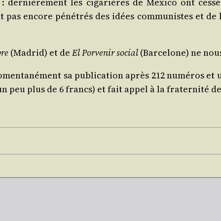
der­niè­re­ment les ciga­rières de Mexi­co ont ces­s
 pas encore péné­trés des idées com­mu­nistes et de l’e
bre
(Madrid) et de
El Por­ve­nir social
(Bar­ce­lone) ne no
omen­ta­né­ment sa publi­ca­tion après 212 numé­ros e
un peu plus de 6 francs) et fait appel à la fra­ter­ni­té 