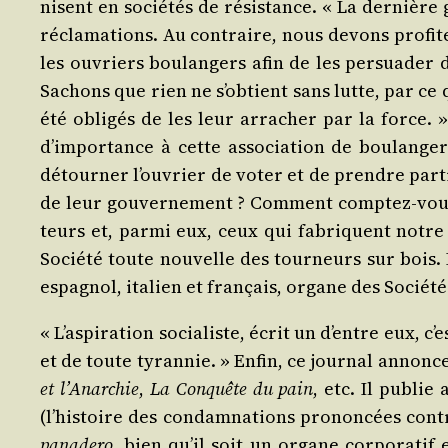
nisent en socié­tés de résis­tance. « La der­nière
récla­ma­tions. Au contraire, nous devons pro­fi­te
les ouvriers bou­lan­gers afin de les per­sua­der d
Sachons que rien ne s’ob­tient sans lutte, par ce q
été obli­gés de les leur arra­cher par la force. »
d’im­por­tance à cette asso­cia­tion de bou­lan­g
détour­ner l’ou­vrier de voter et de prendre par­ti
de leur gou­ver­ne­ment ? Com­ment comp­tez-vous fa
teurs et, par­mi eux, ceux qui fabriquent notre n
Socié­té toute nou­velle des tour­neurs sur bois. 
espa­gnol, ita­lien et fran­çais, organe des Socié­t
« L’as­pi­ra­tion socia­liste, écrit un d’entre eux,
et de toute tyran­nie. » Enfin, ce jour­nal annonce l
et l’A­nar­chie
,
La Conquête du pain
, etc. Il publie
(l’his­toire des condam­na­tions pro­non­cées contr
pana­de­ro
, bien qu’il soit un organe cor­po­ra­tif