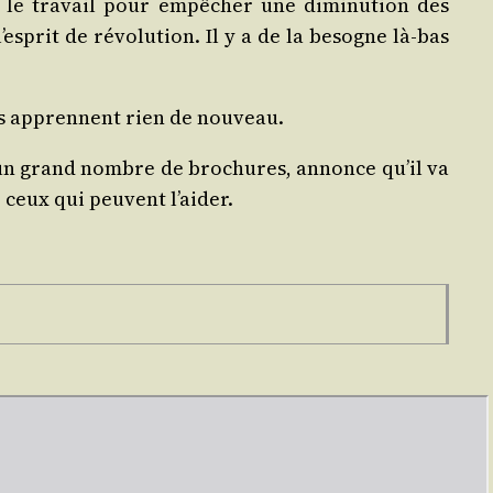
é le tra­vail pour empê­cher une dimi­nu­tion des
s­prit de révo­lu­tion. Il y a de la besogne là-bas
us apprennent rien de nouveau.
t un grand nombre de bro­chures, annonce qu’il va
de ceux qui peuvent l’aider.