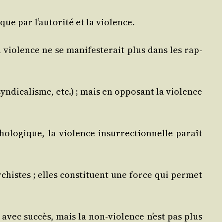
 que par l’autorité et la violence.
a vio­lence ne se mani­fes­te­rait plus dans les rap­
yn­di­ca­lisme, etc.) ; mais en oppo­sant la vio­lence
lo­gique, la vio­lence insur­rec­tion­nelle paraît
histes ; elles consti­tuent une force qui per­met
nt avec suc­cès, mais la non‑violence n’est pas plus