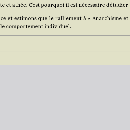
ste et athée. C’est pour­quoi il est néces­saire d’étudie
e et esti­mons que le ral­lie­ment à « Anar­chisme et
 le com­por­te­ment individuel.