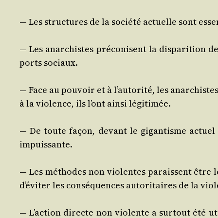
— Les struc­tures de la socié­té actuelle sont essen
— Les anar­chistes pré­co­nisent la dis­pa­ri­tion d
ports sociaux.
— Face au pou­voir et à l’autorité, les anar­chistes 
à la vio­lence, ils l’ont ain­si légitimée.
— De toute façon, devant le gigan­tisme actuel de
impuissante.
— Les méthodes non vio­lentes paraissent être le
d’éviter les consé­quences auto­ri­taires de la vio
— L’action directe non vio­lente a sur­tout été uti