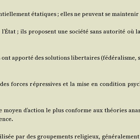
­tiel­le­ment éta­tiques ; elles ne peuvent se main­te­nir
e l’État ; ils pro­posent une socié­té sans auto­ri­té où l
ont appor­té des solu­tions liber­taires (fédé­ra­lisme, s
s forces répres­sives et la mise en condi­tion psy­cho­
 moyen d’action le plus conforme aux théo­ries anar­c
lence.
­li­sée par des grou­pe­ments reli­gieux, géné­ra­le­me