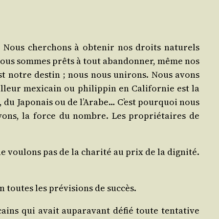
. Nous cher­chons à obte­nir nos droits natu­rels
, nous sommes prêts à tout aban­don­ner, même nos
st notre des­tin ; nous nous uni­rons. Nous avons
eur mexi­cain ou phi­lip­pin en Cali­for­nie est la
 du Japo­nais ou de l’Arabe… C’est pour­quoi nous
yons, la force du nombre. Les pro­prié­taires de
vou­lons pas de la cha­ri­té au prix de la digni­té.
n toutes les pré­vi­sions de succès.
ins qui avait aupa­ra­vant défié toute ten­ta­tive