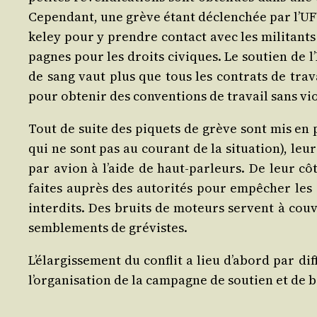
Cepen­dant, une grève étant déclen­chée par l’UFW
keley pour y prendre contact avec les mili­tants
pagnes pour les droits civiques. Le sou­tien de l’É
de sang vaut plus que tous les contrats de tra­vai
pour obte­nir des conven­tions de tra­vail sans vi
Tout de suite des piquets de grève sont mis en p
qui ne sont pas au cou­rant de la situa­tion), leu
par avion à l’aide de haut-par­leurs. De leur côté
faites auprès des auto­ri­tés pour empê­cher les 
inter­dits. Des bruits de moteurs servent à cou­vr
sem­ble­ments de grévistes.
L’élargissement du conflit a lieu d’abord par dif
l’organisation de la cam­pagne de sou­tien et de 