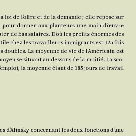
la loi de l’offre et de la demande ; elle repose sur
ment pour don­ner aux plan­teurs une main‑d’œuvre
­ter de bas salaires. D’où les pro­fits énormes des
­tile chez les tra­vailleurs immi­grants est 125 fois
oins doubles. La moyenne de vie de l’Américain est
moyen se situant au‑dessous de la moi­tié. La sco­
té d’emploi, la moyenne étant de 185 jours de tra­vail
ipes d’Alinsky concer­nant les deux fonc­tions d’une