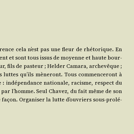
rence cela n’est pas une fleur de rhé­to­rique. En
ient et sont tous issus de moyenne et haute bour­
ur, fils de pas­teur ; Hel­der Cama­ra, arche­vêque ;
 luttes qu’ils mène­ront. Tous com­men­ce­ront à
 : indé­pen­dance natio­nale, racisme, res­pect du
me par l’homme. Seul Cha­vez, du fait même de son
façon. Orga­ni­ser la lutte d’ouvriers sous-pro­lé­