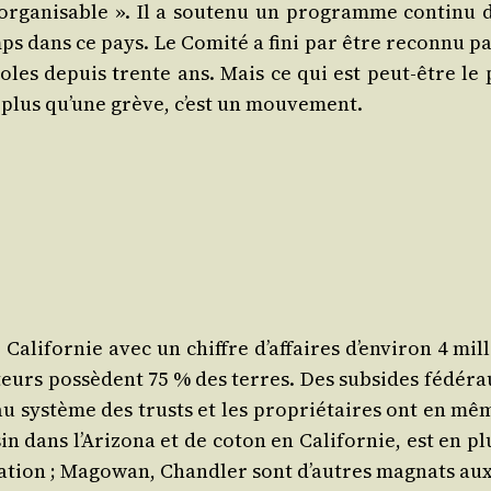
’«inorganisable ». Il a sou­te­nu un pro­gramme conti­nu
ps dans ce pays. Le Comi­té a fini par être recon­nu pa
es depuis trente ans. Mais ce qui est peut‑être le pl
st plus qu’une grève, c’est un mouvement.
 Cali­for­nie avec un chiffre d’affaires d’environ 4 mil
eurs pos­sèdent 75 % des terres. Des sub­sides fédé­ra
 au sys­tème des trusts et les pro­prié­taires ont en 
i­sin dans l’Arizona et de coton en Cali­for­nie, est en 
on ; Mago­wan, Chand­ler sont d’autres magnats aux mul