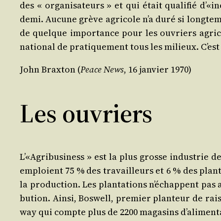
des « orga­ni­sa­teurs » et qui était qua­li­fié d
demi. Aucune grève agri­cole n’a duré si long­tem
de quelque impor­tance pour les ouvriers agri­col
natio­nal de pra­ti­que­ment tous les milieux. C’e
John Brax­ton (
Peace News
, 16 jan­vier 1970)
Les ouvriers
L’«Agribusiness » est la plus grosse indus­trie de
emploient 75 % des tra­vailleurs et 6 % des plan­t
la pro­duc­tion. Les plan­ta­tions n’échappent pas
bu­tion. Ain­si, Bos­well, pre­mier plan­teur de ra
way qui compte plus de 2200 maga­sins d’alimentati