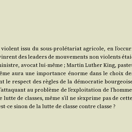
violent issu du sous‑prolétariat agri­cole, en l’occur
inrent des lea­ders de mou­ve­ments non vio­lents éta
r ministre, avo­cat lui-même ; Mar­tin Luther King, pas­te
ne même aura une impor­tance énorme dans le choix des
le res­pect des règles de la démo­cra­tie bour­geoise
n s’attaquant au pro­blème de l’exploitation de l’hom
e lutte de classes, même s’il ne s’exprime pas de cette 
est‑ce sinon de la lutte de classe contre classe ?