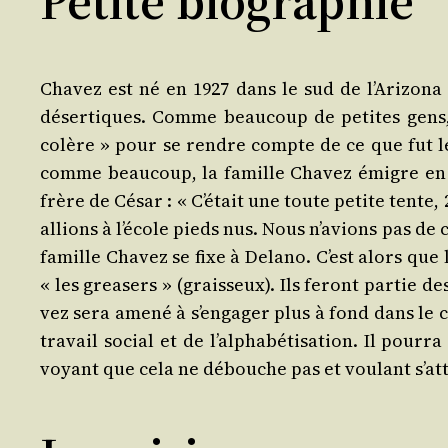
Petite biographie
Cha­vez est né en 1927 dans le sud de l’Arizona
déser­tiques. Comme beau­coup de petites gens, il
colère » pour se rendre compte de ce que fut le s
comme beau­coup, la famille Cha­vez émigre en Cal
frère de César : « C’était une toute petite tente, 
allions à l’école pieds nus. Nous n’avions pas de c
famille Cha­vez se fixe à Dela­no. C’est alors que l
« les grea­sers » (grais­seux). Ils feront par­tie 
vez sera ame­né à s’engager plus à fond dans le co
tra­vail social et de l’alphabétisation. Il pour­r
voyant que cela ne dé­bouche pas et vou­lant s’att