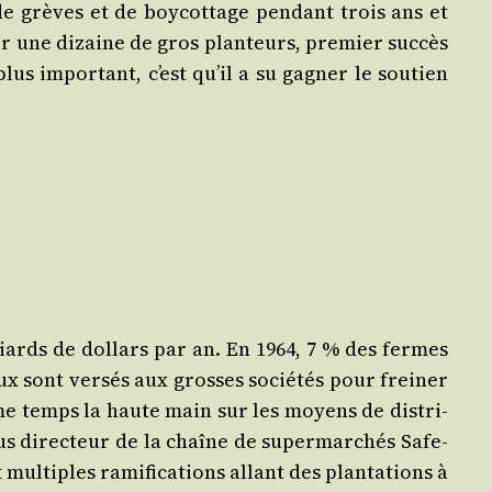
 de grèves et de boy­cot­tage pen­dant trois ans et
r une dizaine de gros plan­teurs, pre­mier suc­cès
us impor­tant, c’est qu’il a su gagner le sou­tien
­liards de dol­lars par an. En 1964, 7 % des fermes
ux sont ver­sés aux grosses socié­tés pour frei­ner
même temps la haute main sur les moyens de dis­tri­
plus direc­teur de la chaîne de super­mar­chés Safe­
­tiples rami­fi­ca­tions allant des plan­ta­tions à