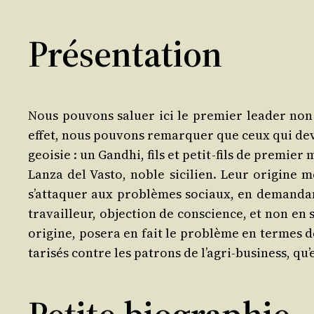
Présentation
Nous pou­vons saluer ici le pre­mier lea­der non 
effet, nous pou­vons remar­quer que ceux qui dev
geoi­sie : un Gand­hi, fils et petit‑fils de pre­mie
Lan­za del Vas­to, noble sici­lien. Leur ori­gi
s’attaquer aux pro­blèmes sociaux, en deman­dant 
tra­vailleur, objec­tion de conscience, et non e
ori­gine, pose­ra en fait le pro­blème en termes d
ta­ri­sés contre les patrons de l’agri‑business, qu’