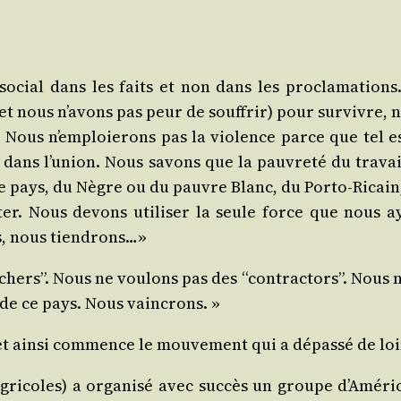
ocial dans les faits et non dans les pro­cla­ma­tions
(et nous n’avons pas peur de souf­frir) pour sur­vivre
e. Nous n’emploierons pas la vio­lence parce que tel e
dans l’union. Nous savons que la pau­vre­té du tra­vaill
le pays, du Nègre ou du pauvre Blanc, du Porto‑Ricain,
er. Nous devons uti­li­ser la seule force que nous a
s, nous tiendrons…»
hers”. Nous ne vou­lons pas des “contrac­tors”. Nous ne 
s de ce pays. Nous vaincrons. »
et ain­si com­mence le mou­ve­ment qui a dépas­sé de loi
­coles) a orga­ni­sé avec suc­cès un groupe d’América