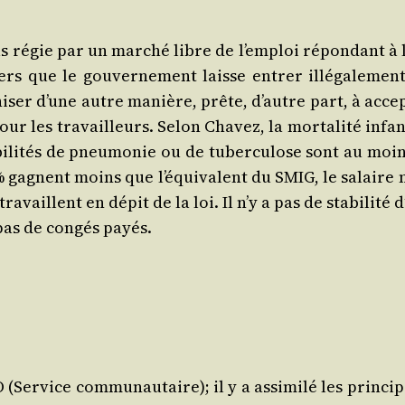
as régie par un mar­ché libre de l’emploi répon­dant à 
gers que le gou­ver­ne­ment laisse entrer illé­ga­le­
niser d’une autre manière, prête, d’autre part, à accep
r les tra­vailleurs. Selon Cha­vez, la mor­ta­li­té infan
bi­li­tés de pneu­mo­nie ou de tuber­cu­lose sont au m
 % gagnent moins que l’équivalent du SMIG, le salaire 
 tra­vaillent en dépit de la loi. Il n’y a pas de sta­bi­li­
 pas de congés payés.
(Ser­vice com­mu­nau­taire); il y a assi­mi­lé les prin­c