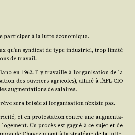
e par­ti­ci­per à la lutte économique.
x qu’un syn­di­cat de type indus­triel, trop limi­té
ons de travail.
­no en 1962. Il y tra­vaille à l’organisation de la
ation des ouvriers agri­coles), affi­lié à l’AFL‑CIO
des aug­men­ta­tions de salaires.
ve sera bri­sée si l’organisation n’existe pas.
­ci­té, et en pro­tes­ta­tion contre une aug­men­ta­
loge­ment. Un pro­cès est gagné à ce sujet et de
inion de Cha­vez quant à la stra­té­gie de la lutte.