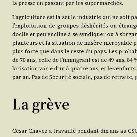
la presse en pas­sant par les supermarchés.
L’agriculture est la seule indus­trie qui ne soit p
l’exploitation de groupes déshé­ri­tés ou étran­
docile et peu encline à se syn­di­quer ou à s’orga
plan­teurs et la situa­tion de misère incroyable pou
plus forte que dans le reste du pays. Les pro­ba­
de 70 ans, celle de l’immigrant est de 49 ans. 84
la­ri­sa­tion varie d’un à quatre ans, et les enfants
par an. Pas de Sécu­ri­té sociale, pas de retraite,
La grève
César Cha­vez a tra­vaillé pen­dant dix ans au CSO 