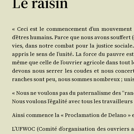
Le raisin
« Ceci est le com­men­ce­ment d’un mou­ve­ment s
d’êtres humains. Parce que nous avons souf­fert 
vies, dans notre com­bat pour la jus­tice social
appris le sens de l’unité. La force du pauvre est 
même que celle de l’ouvrier agri­cole dans tout 
devons nous ser­rer les coudes et nous concer­t
ranches sont peu, nous sommes nom­breux ; uni
« Nous ne vou­lons pas du pater­na­lisme des “ran­c
Nous vou­lons l’égalité avec tous les tra­vailleur
Ain­si com­mence la « Pro­cla­ma­tion de Dela­no » 
L’UFWOC (Comi­té d’organisation des ouvriers agri