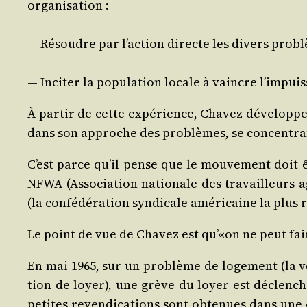
organisation :
— Résoudre par l’action directe les divers pro­bl
— Inci­ter la popu­la­tion locale à vaincre l’impui
À par­tir de cette expé­rience, Cha­vez déve­loppe 
dans son approche des pro­blèmes, se concen­trant
C’est parce qu’il pense que le mou­ve­ment doit êt
NFWA (Asso­cia­tion natio­nale des tra­vailleurs ag
(la confé­dé­ra­tion syn­di­cale amé­ri­caine la plu
Le point de vue de Cha­vez est qu’«on ne peut fair
En mai 1965, sur un pro­blème de loge­ment (la vétu
tion de loyer), une grève du loyer est déclen­c
petites reven­di­ca­tions sont obte­nues dans une c