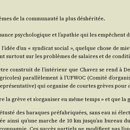
èmes de la com­mu­nau­té la plus déshéritée.
ssance psy­cho­lo­gique et l’apathie qui les empêchent d
l’idée d’un « syn­di­cat social », quelque chose de mieu
 sur­tout sur les pro­blèmes de salaires et de condi­ti
re construit de l’intérieur que Cha­vez se rend à Dela
ri­coles) paral­lè­le­ment à l’UFWOC (Comi­té d’organis
s repré­sen­ta­tive) qui orga­nise de courtes grèves pour 
e la grève et s’organiser en même temps » et que la grè
s­té des baraques pré­fa­bri­quées, sans eau ni élec­tri
hée ain­si qu’une marche de 10 km jusqu’au bureau du 
om­pa­gnie. Ces suc­cès par­tiels ne modi­fient pas l’op