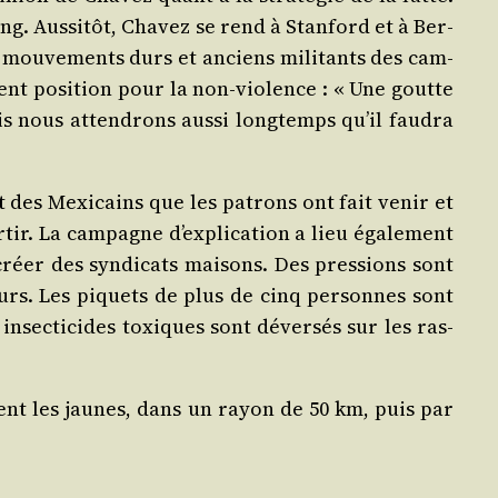
 Aus­si­tôt, Cha­vez se rend à Stan­ford et à Ber­
 mou­ve­ments durs et anciens mili­tants des cam­
e­ment posi­tion pour la non‑violence : « Une goutte
is nous atten­drons aus­si long­temps qu’il fau­dra
 des Mexi­cains que les patrons ont fait venir et
­tir. La cam­pagne d’explication a lieu éga­le­ment
créer des syn­di­cats mai­sons. Des pres­sions sont
leurs. Les piquets de plus de cinq per­sonnes sont
insec­ti­cides toxiques sont déver­sés sur les ras­
utent les jaunes, dans un rayon de 50 km, puis par