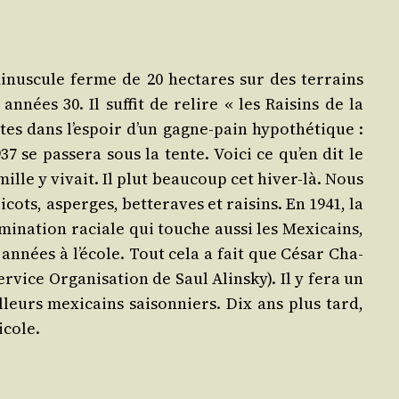
nus­cule ferme de 20 hec­tares sur des ter­rains
nées 30. Il suf­fit de relire « les Rai­sins de la
tes dans l’espoir d’un gagne‑pain hypo­thé­tique :
se pas­se­ra sous la tente. Voi­ci ce qu’en dit le
mille y vivait. Il plut beau­coup cet hiver‑là. Nous
ots, asperges, bet­te­raves et rai­sins. En 1941, la
­mi­na­tion raciale qui touche aus­si les Mexi­cains,
pt années à l’école. Tout cela a fait que César Cha­
­vice Or­ganisation de Saul Alins­ky). Il y fera un
lleurs mexi­cains sai­son­niers. Dix ans plus tard,
icole.