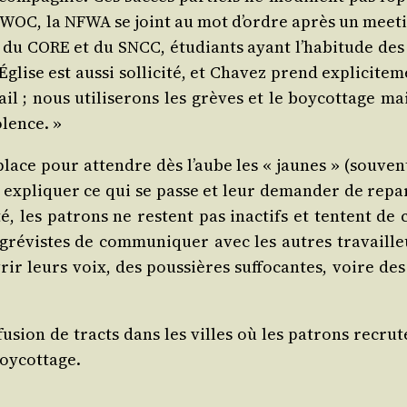
OC, la NFWA se joint au mot d’ordre après un mee­ting.
 du CORE et du SNCC, étu­diants ayant l’habitude des
glise est aus­si sol­li­ci­té, et Cha­vez prend expli­ci­t
l ; nous uti­li­se­rons les grèves et le boy­cot­tage ma
olence. »
lace pour attendre dès l’aube les « jaunes » (sou­vent
r expli­quer ce qui se passe et leur deman­der de repar
, les patrons ne res­tent pas inac­tifs et tentent de 
gré­vistes de com­mu­ni­quer avec les autres tra­vail
ir leurs voix, des pous­sières suf­fo­cantes, voire des 
­fu­sion de tracts dans les villes où les patrons recr
boycottage.