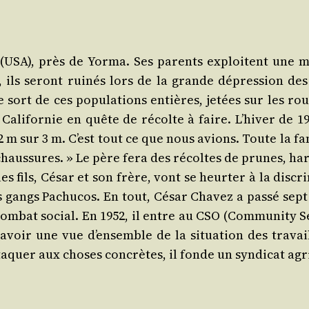
 (USA), près de Yor­ma. Ses parents exploitent une mi
s seront rui­nés lors de la grande dépres­sion des an
ort de ces popu­la­tions entières, jetées sur les rou
i­for­nie en quête de récolte à faire. L’hiver de 1937 
2 m sur 3 m. C’est tout ce que nous avions. Toute la fa
haus­sures. » Le père fera des récoltes de prunes, hari­c
es fils, César et son frère, vont se heur­ter à la dis­cri
des gangs Pa­chucos. En tout, César Cha­vez a pas­sé se
m­bat social. En 1952, il entre au CSO (Com­mu­ni­ty Ser
a avoir une vue d’ensemble de la situa­tion des tra­vai
a­quer aux choses concrètes, il fonde un syn­di­cat agr