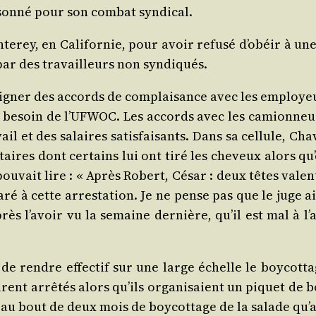
son­né pour son com­bat syndical.
te­rey, en Cali­for­nie, pour avoir refu­sé d’obéir à un
 par des tra­vailleurs non syndiqués.
signer des ac­cords de com­plai­sance avec les employe
as besoin de l’UFWOC. Les accords avec les camion­neu
il et des salaires satis­fai­sants. Dans sa cel­lule, Cha­v
aires dont cer­tains lui ont tiré les che­veux alors qu
pou­vait lire : « Après Robert, César : deux têtes vale
pa­ré à cette arres­ta­tion. Je ne pense pas que le juge a
rès l’avoir vu la semaine der­nière, qu’il est mal à l
de rendre effec­tif sur une large échelle le boy­cot­t
urent arrê­tés alors qu’ils orga­ni­saient un piquet de b
au bout de deux mois de boy­cot­tage de la salade qu’ap