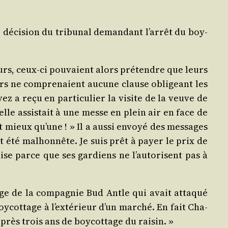
e déci­sion du tri­bu­nal de­mandant l’arrêt du boy­
urs, ceux‑ci pou­vaient alors pré­tendre que leurs
rs ne com­pre­naient au­cune clause obli­geant les
ez a reçu en par­ti­cu­lier la visite de la veu­ve de
’elle assis­tait à une messe en plein air en face de
nt mieux qu’une ! » Il a aus­si envoyé des mes­sages
it été mal­hon­nête. Je suis prêt à payer le prix de
’aise parce que ses gar­diens ne l’autorisent pas à
age de la com­pa­gnie Bud Antle qui avait atta­qué
oy­cot­tage à l’extérieur d’un mar­ché. En fait Cha­
rès trois ans de boy­cot­tage du raisin. »