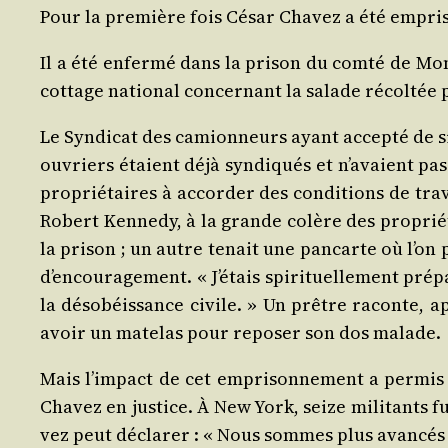
Pour la pre­mière fois César Cha­vez a été empri­
Il a été enfer­mé dans la pri­son du com­té de Mon­
cot­tage natio­nal concer­nant la salade récol­tée
Le Syn­di­cat des camion­neurs ayant accep­té de 
ou­vriers étaient déjà syn­di­qués et n’avaient p
pro­priétaires à accor­der des condi­tions de tra­va
Robert Ken­ne­dy, à la grande colère des pro­prié­t
la pri­son ; un autre tenait une pan­carte où l’on 
d’encouragement. « J’étais spi­ri­tuel­le­ment pré­
la déso­béis­sance civile. » Un prêtre raconte, ap
avoir un mate­las pour repo­ser son dos malade.
Mais l’impact de cet empri­son­ne­ment a per­mis 
Cha­vez en jus­tice. À New York, seize mili­tants f
vez peut décla­rer : « Nous sommes plus avan­cés 