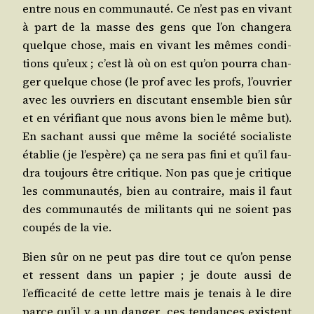
entre nous en com­mu­nau­té. Ce n’est pas en vivant
à part de la masse des gens que l’on chan­ge­ra
quelque chose, mais en vivant les mêmes condi­
tions qu’eux ; c’est là où on est qu’on pour­ra chan­
ger quelque chose (le prof avec les profs, l’ouvrier
avec les ouvriers en dis­cu­tant ensemble bien sûr
et en véri­fiant que nous avons bien le même but).
En sachant aus­si que même la socié­té socia­liste
éta­blie (je l’espère) ça ne sera pas fini et qu’il fau­
dra tou­jours être cri­tique. Non pas que je cri­tique
les com­mu­nau­tés, bien au contraire, mais il faut
des com­mu­nau­tés de mili­tants qui ne soient pas
cou­pés de la vie.
Bien sûr on ne peut pas dire tout ce qu’on pense
et res­sent dans un papier ; je doute aus­si de
l’efficacité de cette lettre mais je tenais à le dire
parce qu’il y a un dan­ger, ces ten­dances existent