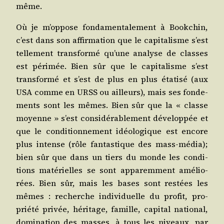
même.
Où je m’oppose fon­da­men­ta­le­ment à Book­chin,
c’est dans son affir­ma­tion que le capi­ta­lisme s’est
tel­le­ment trans­for­mé qu’une ana­lyse de classes
est péri­mée. Bien sûr que le capi­ta­lisme s’est
trans­for­mé et s’est de plus en plus éta­ti­sé (aux
USA comme en URSS ou ailleurs), mais ses fon­de­
ments sont les mêmes. Bien sûr que la « classe
moyenne » s’est consi­dé­ra­ble­ment déve­lop­pée et
que le condi­tion­ne­ment idéo­lo­gique est encore
plus intense (rôle fan­tas­tique des mass-média);
bien sûr que dans un tiers du monde les condi­
tions maté­rielles se sont appa­rem­ment amé­lio­
rées. Bien sûr, mais les bases sont res­tées les
mêmes : recherche indi­vi­duelle du pro­fit, pro­
prié­té pri­vée, héri­tage, famille, capi­tal natio­nal,
domi­na­tion des masses, à tous les niveaux, par