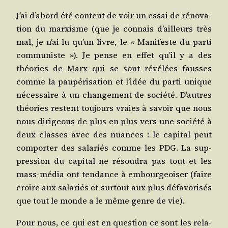
J’ai d’abord été content de voir un essai de réno­va­
tion du mar­xisme (que je connais d’ailleurs très
mal, je n’ai lu qu’un livre, le « Mani­feste du par­ti
com­mu­niste »). Je pense en effet qu’il y a des
théo­ries de Marx qui se sont révé­lées fausses
comme la pau­pé­ri­sa­tion et l’idée du par­ti unique
néces­saire à un chan­ge­ment de socié­té. D’autres
théo­ries res­tent tou­jours vraies à savoir que nous
nous diri­geons de plus en plus vers une socié­té à
deux classes avec des nuances : le capi­tal peut
com­por­ter des sala­riés comme les PDG. La sup­
pres­sion du capi­tal ne résou­dra pas tout et les
mass-média ont ten­dance à embour­geoi­ser (faire
croire aux sala­riés et sur­tout aux plus défa­vo­ri­sés
que tout le monde a le même genre de vie).
Pour nous, ce qui est en ques­tion ce sont les rela­