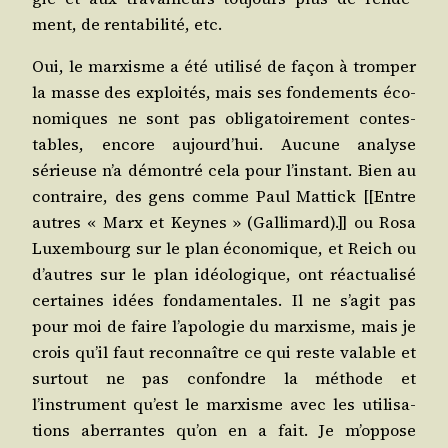
ment, de ren­ta­bi­li­té, etc.
Oui, le mar­xisme a été uti­li­sé de façon à trom­per
la masse des exploi­tés, mais ses fon­de­ments éco­
no­miques ne sont pas obli­ga­toi­re­ment contes­
tables, encore aujourd’hui. Aucune ana­lyse
sérieuse n’a démon­tré cela pour l’instant. Bien au
contraire, des gens comme Paul Mat­tick [[Entre
autres « Marx et Keynes » (Gal­li­mard).]] ou Rosa
Luxem­bourg sur le plan éco­no­mique, et Reich ou
d’autres sur le plan idéo­lo­gique, ont réac­tua­li­sé
cer­taines idées fon­da­men­tales. Il ne s’agit pas
pour moi de faire l’apologie du mar­xisme, mais je
crois qu’il faut recon­naître ce qui reste valable et
sur­tout ne pas confondre la méthode et
l’instrument qu’est le mar­xisme avec les uti­li­sa­
tions aber­rantes qu’on en a fait. Je m’oppose