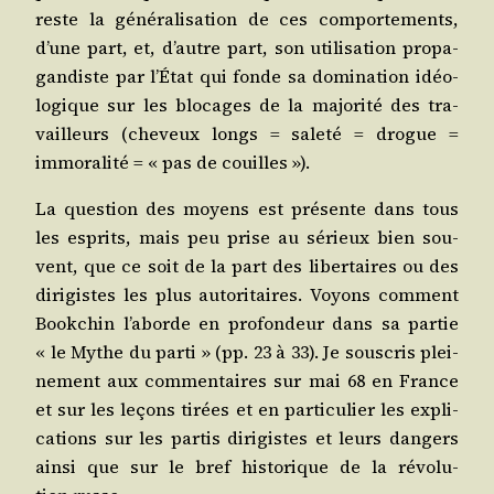
reste la géné­ra­li­sa­tion de ces com­por­te­ments,
d’une part, et, d’autre part, son uti­li­sa­tion pro­pa­
gan­diste par l’État qui fonde sa domi­na­tion idéo­
lo­gique sur les blo­cages de la majo­ri­té des tra­
vailleurs (che­veux longs = sale­té = drogue =
immo­ra­li­té = « pas de couilles »).
La ques­tion des moyens est pré­sente dans tous
les esprits, mais peu prise au sérieux bien sou­
vent, que ce soit de la part des liber­taires ou des
diri­gistes les plus auto­ri­taires. Voyons com­ment
Book­chin l’aborde en pro­fon­deur dans sa par­tie
« le Mythe du par­ti » (pp. 23 à 33). Je sous­cris plei­
ne­ment aux com­men­taires sur mai 68 en France
et sur les leçons tirées et en par­ti­cu­lier les expli­
ca­tions sur les par­tis diri­gistes et leurs dan­gers
ain­si que sur le bref his­to­rique de la révo­lu­