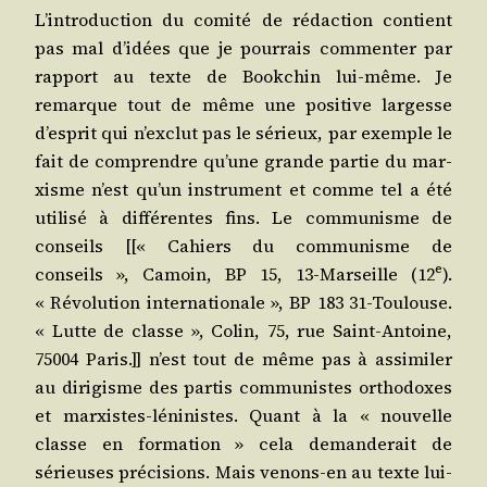
L’introduction du comi­té de rédac­tion contient
pas mal d’idées que je pour­rais com­men­ter par
rap­port au texte de Book­chin lui-même. Je
remarque tout de même une posi­tive lar­gesse
d’esprit qui n’exclut pas le sérieux, par exemple le
fait de com­prendre qu’une grande par­tie du mar­
xisme n’est qu’un ins­tru­ment et comme tel a été
uti­li­sé à dif­fé­rentes fins. Le com­mu­nisme de
conseils [[« Cahiers du com­mu­nisme de
e
conseils », Camoin, BP 15, 13-Mar­seille (12
).
« Révo­lu­tion inter­na­tio­nale », BP 183 31-Tou­louse.
« Lutte de classe », Colin, 75, rue Saint-Antoine,
75004 Paris.]] n’est tout de même pas à assi­mi­ler
au diri­gisme des par­tis com­mu­nistes ortho­doxes
et mar­xistes-léni­nistes. Quant à la « nou­velle
classe en for­ma­tion » cela deman­de­rait de
sérieuses pré­ci­sions. Mais venons-en au texte lui-