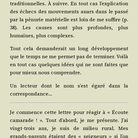
tra­di­tion­nelles. À suivre. En tout cas l’explication
des échecs des mou­ve­ments anars dans le pas­sé
par la pénu­rie maté­rielle est loin de me suf­fire (p.
38). Les causes sont plus pro­fondes, plus
humaines, plus complexes.
Tout cela deman­de­rait un long déve­lop­pe­ment
que le temps ne me per­met pas de ter­mi­ner. Voi­là
en tout cas quelques idées qui ne sont faites que
pour mieux nous comprendre.
Un lec­teur dont le nom s’est éga­ré dans la
correspondance…
Je com­mence cette lettre pour réagir à « Écoute
cama­rade ! ». Tout d’abord, je me pré­sente. J’ai
vingt-trois ans, je suis de milieu rural. Mes
grands-parents étaient des « sei­gneurs » si l’on