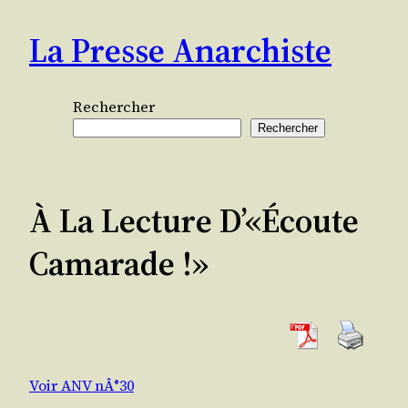
Aller
La Presse Anarchiste
au
contenu
Rechercher
Rechercher
À La Lecture D’«Écoute
Camarade !»
Voir ANV nÂ°30