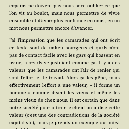
copains ne doivent pas nous faire oublier ce que
l’on vit au bou­lot, mais nous per­mettre de vivre
ensemble et d’avoir plus confiance en nous, en un
mot nous per­mettre encore d’avancer.
J’ai l’impression que les cama­rades qui ont écrit
ce texte sont de milieu bour­geois et qu’ils n’ont
pas de contact facile avec les gars qui bossent en
usine, alors ils se jus­ti­fient comme ça. Il y a des
valeurs que les cama­rades ont l’air de renier qui
sont l’effort et le tra­vail. Alors ça les gêne, mais
effec­ti­ve­ment l’effort a une valeur, « il forme un
homme » comme disent les vieux et même les
moins vieux de chez nous. Il est cer­tain que dans
notre socié­té pour atti­rer le client on uti­lise cette
valeur (c’est une des contra­dic­tions de la socié­té
capi­ta­liste), mais je prends un exemple qui m’est