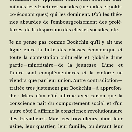
mêmes les struc­tures sociales (men­tales et poli­ti­
co-éco­no­miques) qui les dominent. D’où les théo­
ries absurdes de l’embourgeoisement des pro­lé­
taires, de la dis­pa­ri­tion des classes sociales, etc.
Je ne pense pas comme Book­chin qu’il y ait une
ligne entre la lutte des classes éco­no­mique et
toute la contes­ta­tion cultu­relle et glo­bale d’une
par­tie — mino­ri­taire — de la jeu­nesse. L’une et
l’autre sont com­plé­men­taires et la vic­toire ne
vien­dra que par leur union. Autre contra­dic­tion —
trai­tée très jus­te­ment par Book­chin — à appro­fon­
dir : Marx d’un côté affirme avec rai­son que la
conscience naît du com­por­te­ment social et d’un
autre côté il affirme la conscience révo­lu­tion­naire
des tra­vailleurs. Mais ces tra­vailleurs, dans leur
usine, leur quar­tier, leur famille, ou devant leur