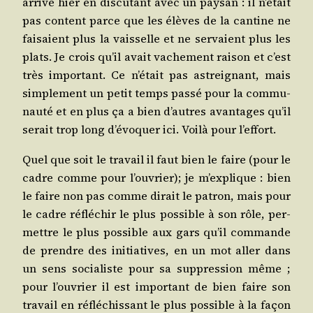
arri­vé hier en dis­cu­tant avec un pay­san : il n’était
pas content parce que les élèves de la can­tine ne
fai­saient plus la vais­selle et ne ser­vaient plus les
plats. Je crois qu’il avait vache­ment rai­son et c’est
très impor­tant. Ce n’était pas astrei­gnant, mais
sim­ple­ment un petit temps pas­sé pour la com­mu­
nau­té et en plus ça a bien d’autres avan­tages qu’il
serait trop long d’évoquer ici. Voi­là pour l’effort.
Quel que soit le tra­vail il faut bien le faire (pour le
cadre comme pour l’ouvrier); je m’explique : bien
le faire non pas comme dirait le patron, mais pour
le cadre réflé­chir le plus pos­sible à son rôle, per­
mettre le plus pos­sible aux gars qu’il com­mande
de prendre des ini­tia­tives, en un mot aller dans
un sens socia­liste pour sa sup­pres­sion même ;
pour l’ouvrier il est impor­tant de bien faire son
tra­vail en réflé­chis­sant le plus pos­sible à la façon