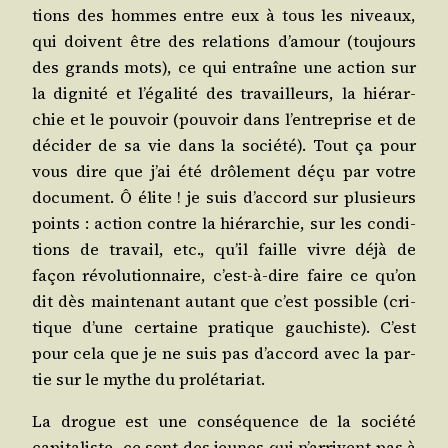
tions des hommes entre eux à tous les niveaux,
qui doivent être des rela­tions d’amour (tou­jours
des grands mots), ce qui entraîne une action sur
la digni­té et l’égalité des tra­vailleurs, la hié­rar­
chie et le pou­voir (pou­voir dans l’entreprise et de
déci­der de sa vie dans la socié­té). Tout ça pour
vous dire que j’ai été drô­le­ment déçu par votre
docu­ment. Ô élite ! je suis d’accord sur plu­sieurs
points : action contre la hié­rar­chie, sur les condi­
tions de tra­vail, etc., qu’il faille vivre déjà de
façon révo­lu­tion­naire, c’est-à-dire faire ce qu’on
dit dès main­te­nant autant que c’est pos­sible (cri­
tique d’une cer­taine pra­tique gau­chiste). C’est
pour cela que je ne suis pas d’accord avec la par­
tie sur le mythe du prolétariat.
La drogue est une consé­quence de la socié­té
capi­ta­liste, ce sont des jeunes qui n’arrivent pas à