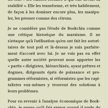
sta­bi­li­té ». Elle les trans­forme, et très habi­le­ment,
de façon à les domi­ner encore plus, les mani­pu­
ler, les pres­ser comme des citrons.
Je ne consi­dère pas l’étude de Book­chin comme
une cri­tique his­to­rique du mar­xisme. Il ne
s’attaque qu’à l’utilisation qu’en ont fait les auto­ri­
taires de tout poil et là-des­sus je suis par­fai­te­
ment d’accord avec lui. Je ne vois pas en effet
quelle autre socié­té peuvent nous appor­ter les
« par­tis » diri­gistes, hié­rar­chi­sés, ayant prêtres et
dogmes, diri­geants épris de puis­sance et pro­
grammes réfor­mistes, si réfor­mistes que les capi­
ta­listes eux-mêmes y trouvent des solu­tions à
leurs problèmes.
Pour en reve­nir à l’analyse éco­no­mique de Book­
chin, je pense qu’il fait erreur quand il parle de