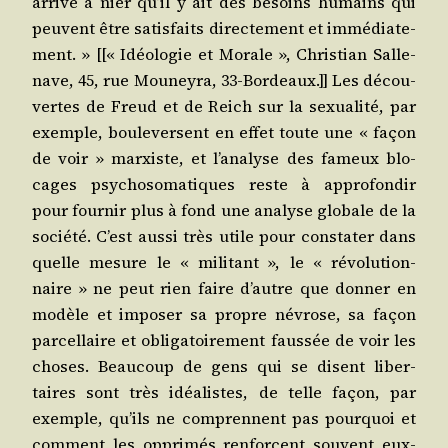
arrive à nier qu’il y ait des besoins humains qui
peuvent être satis­faits direc­te­ment et immé­dia­te­
ment. » [[« Idéo­lo­gie et Morale », Chris­tian Sal­le­
nave, 45, rue Mou­ney­ra, 33-Bor­deaux.]] Les décou­
vertes de Freud et de Reich sur la sexua­li­té, par
exemple, bou­le­versent en effet toute une « façon
de voir » mar­xiste, et l’analyse des fameux blo­
cages psy­cho­so­ma­tiques reste à appro­fon­dir
pour four­nir plus à fond une ana­lyse glo­bale de la
socié­té. C’est aus­si très utile pour consta­ter dans
quelle mesure le « mili­tant », le « révo­lu­tion­
naire » ne peut rien faire d’autre que don­ner en
modèle et impo­ser sa propre névrose, sa façon
par­cel­laire et obli­ga­toi­re­ment faus­sée de voir les
choses. Beau­coup de gens qui se disent liber­
taires sont très idéa­listes, de telle façon, par
exemple, qu’ils ne com­prennent pas pour­quoi et
com­ment les oppri­més ren­forcent sou­vent eux-