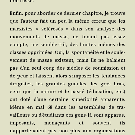
tion russe.
Enfin, pour abor­der ce der­nier cha­pitre, je trouve
que l’auteur fait un peu la même erreur que les
mar­xistes « sclé­ro­sés » dans son ana­lyse des
mou­ve­ments de masse, ne tenant pas assez
compte, me semble-t-il, des limites mêmes des
classes oppri­mées. Oui, la spon­ta­néi­té et le sou­lè­
ve­ment de masse existent, mais ils ne balaient
pas d’un seul coup des siècles de sou­mis­sion et
de peur et laissent alors s’imposer les ten­dances
diri­gistes, les grandes gueules, les gros bras,
ceux que la nature et le pas­sé (édu­ca­tion, etc.)
ont doté d’une cer­taine supé­rio­ri­té appa­rente.
Même en mai 68 dans les assem­blées de tra­
vailleurs ou d’étudiants ces gens-là sont appa­rus,
impo­sants, mena­çants et sou­vent ils
n’appartenaient pas non plus aux orga­ni­sa­tions