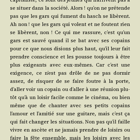
se situer dans la socié­té. Alors ! qu’on ne pré­tende
pas que les gars qui fument du hasch se libèrent.
Ah non ! que les gars qui volent et ne foutent rien
se libèrent, non ! Ce qui me ras­sure, c’est qu’un
gars est sau­vé quand il se bat avec ses copains
pour ce que nous disions plus haut, qu’il leur fait
prendre conscience et les pousse tou­jours à être
plus exi­geants avec eux-mêmes. Car c’est une
exi­gence, ce n’est pas drôle de ne pas dor­mir
assez, de ris­quer de se faire foutre à la porte,
d’aller voir un copain ou d’aller à une réunion plu­
tôt qu’à un loi­sir facile comme le ciné­ma, ou bien
même que de chan­ter avec ses petits copains
l’amour et l’amitié sur une gui­tare, mais c’est ça
qui fait chan­ger les situa­tions. Non pas qu’il faille
vivre en ascète et ne jamais prendre de loi­sirs ou
faire la fête ensemble, mais les loi­sirs avec les