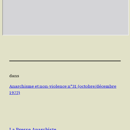
dans
Anarchisme et non-violence n°31 (octobre/décembre
1972)
La Presse Anarchiste