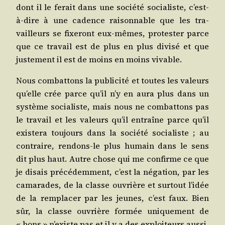
dont il le ferait dans une socié­té socia­liste, c’est-
à-dire à une cadence rai­son­nable que les tra­
vailleurs se fixe­ront eux-mêmes, pro­tes­ter parce
que ce tra­vail est de plus en plus divi­sé et que
jus­te­ment il est de moins en moins vivable.
Nous com­bat­tons la publi­ci­té et toutes les valeurs
qu’elle crée parce qu’il n’y en aura plus dans un
sys­tème socia­liste, mais nous ne com­bat­tons pas
le tra­vail et les valeurs qu’il entraîne parce qu’il
exis­te­ra tou­jours dans la socié­té socia­liste ; au
contraire, ren­dons-le plus humain dans le sens
dit plus haut. Autre chose qui me confirme ce que
je disais pré­cé­dem­ment, c’est la néga­tion, par les
cama­rades, de la classe ouvrière et sur­tout l’idée
de la rem­pla­cer par les jeunes, c’est faux. Bien
sûr, la classe ouvrière for­mée uni­que­ment de
« bons » n’existe pas et il y a des exploi­teurs aus­si,