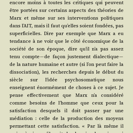
encore moins à toutes les cri­tiques qui peuvent
être por­tées sur cer­tains aspects des théo­ries de
Marx et même sur ses inter­ven­tions poli­tiques
dans l’AIT, mais il faut qu’elles soient fon­dées, pas
super­fi­cielles. Dire par exemple que Marx a eu
ten­dance à ne voir que le côté éco­no­mique de la
socié­té de son époque, dire qu’il n’a pas assez
tenu compte — de façon jus­te­ment dia­lec­tique —
de la nature humaine et autre (si l’on peut faire la
dis­so­cia­tion), les recherches depuis le début du
siècle sur l’idée psy­cho­so­ma­tique nous
enseignent énor­mé­ment de choses à ce sujet. Je
pense effec­ti­ve­ment que Marx n’a consi­dé­ré
comme besoins de l’homme que ceux pour la
satis­fac­tion des­quels il doit pas­ser par une
média­tion : celle de la pro­duc­tion des moyens
per­met­tant cette satis­fac­tion. « Par là même il