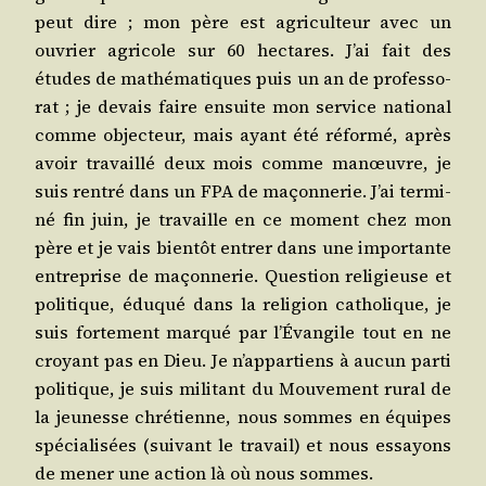
peut dire ; mon père est agri­cul­teur avec un
ouvrier agri­cole sur 60 hec­tares. J’ai fait des
études de mathé­ma­tiques puis un an de pro­fes­so­
rat ; je devais faire ensuite mon ser­vice natio­nal
comme objec­teur, mais ayant été réfor­mé, après
avoir tra­vaillé deux mois comme manœuvre, je
suis ren­tré dans un FPA de maçon­ne­rie. J’ai ter­mi­
né fin juin, je tra­vaille en ce moment chez mon
père et je vais bien­tôt entrer dans une impor­tante
entre­prise de maçon­ne­rie. Ques­tion reli­gieuse et
poli­tique, édu­qué dans la reli­gion catho­lique, je
suis for­te­ment mar­qué par l’Évangile tout en ne
croyant pas en Dieu. Je n’appartiens à aucun par­ti
poli­tique, je suis mili­tant du Mou­ve­ment rural de
la jeu­nesse chré­tienne, nous sommes en équipes
spé­cia­li­sées (sui­vant le tra­vail) et nous essayons
de mener une action là où nous sommes.