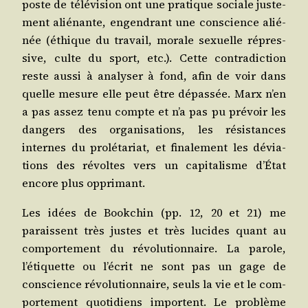
poste de télé­vi­sion ont une pra­tique sociale jus­te­
ment alié­nante, engen­drant une conscience alié­
née (éthique du tra­vail, morale sexuelle répres­
sive, culte du sport, etc.). Cette contra­dic­tion
reste aus­si à ana­ly­ser à fond, afin de voir dans
quelle mesure elle peut être dépas­sée. Marx n’en
a pas assez tenu compte et n’a pas pu pré­voir les
dan­gers des orga­ni­sa­tions, les résis­tances
internes du pro­lé­ta­riat, et fina­le­ment les dévia­
tions des révoltes vers un capi­ta­lisme d’État
encore plus opprimant.
Les idées de Book­chin (pp. 12, 20 et 21) me
paraissent très justes et très lucides quant au
com­por­te­ment du révo­lu­tion­naire. La parole,
l’étiquette ou l’écrit ne sont pas un gage de
conscience révo­lu­tion­naire, seuls la vie et le com­
por­te­ment quo­ti­diens importent. Le pro­blème