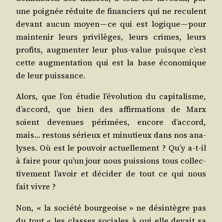
une poi­gnée réduite de finan­ciers qui ne reculent
devant aucun moyen — ce qui est logique — pour
main­te­nir leurs pri­vi­lèges, leurs crimes, leurs
pro­fits, aug­men­ter leur plus-value puisque c’est
cette aug­men­ta­tion qui est la base éco­no­mique
de leur puissance.
Alors, que l’on étu­die l’évolution du capi­ta­lisme,
d’accord, que bien des affir­ma­tions de Marx
soient deve­nues péri­mées, encore d’accord,
mais… res­tons sérieux et minu­tieux dans nos ana­
lyses. Où est le pou­voir actuel­le­ment ? Qu’y a‑t-il
à faire pour qu’un jour nous puis­sions tous col­lec­
ti­ve­ment l’avoir et déci­der de tout ce qui nous
fait vivre ?
Non, « la socié­té bour­geoise » ne dés­in­tègre pas
du tout « les classes sociales à qui elle devait sa