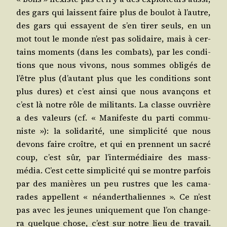
des gars qui laissent faire plus de bou­lot à l’autre,
des gars qui essayent de s’en tirer seuls, en un
mot tout le monde n’est pas soli­daire, mais à cer­
tains moments (dans les com­bats), par les condi­
tions que nous vivons, nous sommes obli­gés de
l’être plus (d’autant plus que les condi­tions sont
plus dures) et c’est ain­si que nous avan­çons et
c’est là notre rôle de mili­tants. La classe ouvrière
a des valeurs (cf. « Mani­feste du par­ti com­mu­
niste »): la soli­da­ri­té, une sim­pli­ci­té que nous
devons faire croître, et qui en prennent un sacré
coup, c’est sûr, par l’intermédiaire des mass-
média. C’est cette sim­pli­ci­té qui se montre par­fois
par des manières un peu rustres que les cama­
rades appellent « néan­der­tha­liennes ». Ce n’est
pas avec les jeunes uni­que­ment que l’on chan­ge­
ra quelque chose, c’est sur notre lieu de tra­vail.