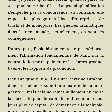
« capi­ta­lisme pla­ni­fié ». La pseu­do­pla­ni­fi­ca­tion
n’empêche pas la concur­rence, au contraire, elle
oppose les plus grands blocs d’entreprises, de
trusts et de mono­poles. Les guerres dra­ma­tiques
dans le tiers monde, actuel­le­ment, en sont les
conséquences.
D’autre part, Book­chin ne conteste pas sérieu­se­
ment l’affirmation fon­da­men­tale de Marx sur la
contra­dic­tion prin­ci­pale entre les forces pro­duc­
tives et les rap­ports de production.
Bien sûr qu’aux USA, il y a une cer­taine sur­abon­
dance et même « super­flui­té maté­rielle sub­mer­
geante », mais cela ne remet nul­le­ment en cause
la néces­si­té pour le capi­ta­liste d’accumuler tou­
jours plus de capi­tal, de deman­der à la tech­no­lo­
gie et aux tra­vailleurs tou­jours plus de ren­de­