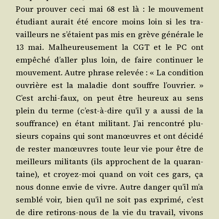
Pour prou­ver ceci mai 68 est là : le mou­ve­ment
étu­diant aurait été encore moins loin si les tra­
vailleurs ne s’étaient pas mis en grève géné­rale le
13 mai. Mal­heu­reu­se­ment la CGT et le PC ont
empê­ché d’aller plus loin, de faire conti­nuer le
mou­ve­ment. Autre phrase rele­vée : « La condi­tion
ouvrière est la mala­die dont souffre l’ouvrier. »
C’est archi-faux, on peut être heu­reux au sens
plein du terme (c’est-à-dire qu’il y a aus­si de la
souf­france) en étant mili­tant. J’ai ren­con­tré plu­
sieurs copains qui sont manœuvres et ont déci­dé
de res­ter manœuvres toute leur vie pour être de
meilleurs mili­tants (ils approchent de la qua­ran­
taine), et croyez-moi quand on voit ces gars, ça
nous donne envie de vivre. Autre dan­ger qu’il m’a
sem­blé voir, bien qu’il ne soit pas expri­mé, c’est
de dire reti­rons-nous de la vie du tra­vail, vivons