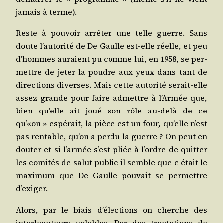
jamais à terme).
Reste à pou­voir arrê­ter une telle guerre. Sans
doute l’au­to­ri­té de De Gaulle est-elle réelle, et peu
d’hommes auraient pu comme lui, en 1958, se per­
mettre de jeter la poudre aux yeux dans tant de
direc­tions diverses. Mais cette auto­ri­té serait-elle
assez grande pour faire admettre à l’Ar­mée que,
bien qu’elle ait joué son rôle au-delà de ce
qu’«on » espé­rait, la pièce est un four, qu’elle n’est
pas ren­table, qu’on a per­du la guerre ? On peut en
dou­ter et si l’ar­mée s’est pliée à l’ordre de quit­ter
les comi­tés de salut public il semble que c était le
maxi­mum que De Gaulle pou­vait se per­mettre
d’exiger.
Alors, par le biais d’é­lec­tions on cherche des
inter­lo­cu­teurs valables. Par des trac­ta­tions de