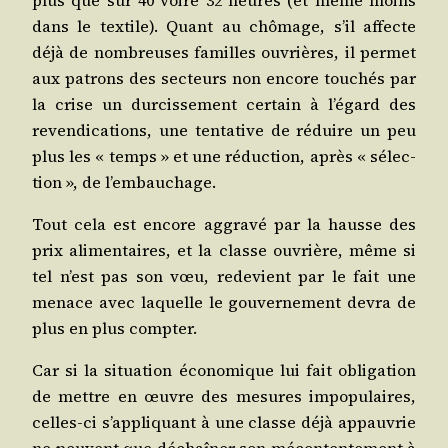
dans le tex­tile). Quant au chô­mage, s’il affecte
déjà de nom­breuses familles ouvrières, il per­met
aux patrons des sec­teurs non encore tou­chés par
la crise un dur­cis­se­ment cer­tain à l’é­gard des
reven­di­ca­tions, une ten­ta­tive de réduire un peu
plus les « temps » et une réduc­tion, après « sélec­
tion », de l’embauchage.
Tout cela est encore aggra­vé par la hausse des
prix ali­men­taires, et la classe ouvrière, même si
tel n’est pas son vœu, rede­vient par le fait une
menace avec laquelle le gou­ver­ne­ment devra de
plus en plus compter.
Car si la situa­tion éco­no­mique lui fait obli­ga­tion
de mettre en œuvre des mesures impo­pu­laires,
celles-ci s’ap­pli­quant à une classe déjà appau­vrie