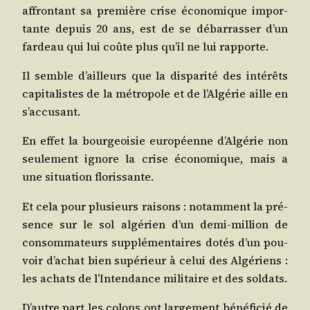
affron­tant sa pre­mière crise éco­no­mique impor­
tante depuis 20 ans, est de se débar­ras­ser d’un
far­deau qui lui coûte plus qu’il ne lui rapporte.
Il semble d’ailleurs que la dis­pa­ri­té des inté­rêts
capi­ta­listes de la métro­pole et de l’Al­gé­rie aille en
s’accusant.
En effet la bour­geoi­sie euro­péenne d’Al­gé­rie non
seule­ment ignore la crise éco­no­mique, mais a
une situa­tion florissante.
Et cela pour plu­sieurs rai­sons : notam­ment la pré­
sence sur le sol algé­rien d’un demi-mil­lion de
consom­ma­teurs sup­plé­men­taires dotés d’un pou­
voir d’a­chat bien supé­rieur à celui des Algé­riens :
les achats de l’In­ten­dance mili­taire et des soldats.
D’autre part les colons ont lar­ge­ment béné­fi­cié de