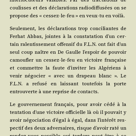
cou­lisses et des décla­ra­tions radio­dif­fu­sées on se
pro­pose des « ces­sez-le-feu » en veux-tu en voilà.
Seule­ment, les décla­ra­tions trop conci­liantes de
Ferhat Abbas, jointes à la consta­ta­tion d’un cer­
tain ralen­tis­se­ment offen­sif du F.L.N. ont fait d’un
seul coup naître en De Gaulle l’es­poir de pou­voir
camou­fler un ces­sez-le-feu en vic­toire fran­çaise
et com­mettre la faute d’in­vi­ter les Algé­riens à
venir négo­cier « avec un dra­peau blanc ». Le
F.L.N. a refu­sé en lais­sant tou­te­fois la porte
entrou­verte à une reprise de contacts.
Le gou­ver­ne­ment fran­çais, pour avoir cédé à la
ten­ta­tion d’une vic­toire offi­cielle là où il pou­vait y
avoir négo­cia­tion d’é­gal à égal, dans l’in­té­rêt res­
pec­tif des deux adver­saires, risque d’a­voir raté un
ren­dez-vous pos­sible qui tar­de­ra peut-être à se