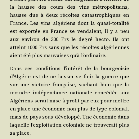
la hausse des cours des vins métro­po­li­tains,
hausse due à deux récoltes catas­tro­phiques en
France. Les vins algé­riens dont la qua­si-tota­li­té
est expor­tée en France se ven­daient, il y a peu
aux envi­ron de 300 Frs le degré hec­to. Ils ont
atteint 1000 Frs sans que les récoltes algé­riennes
aient été plus mau­vaises qu’à l’ordinaire.
Dans ces condi­tions l’in­té­rêt de la bour­geoi­sie
d’Al­gé­rie est de ne lais­ser se finir la guerre que
sur une vic­toire fran­çaise, sachant bien que la
moindre indé­pen­dance natio­nale concé­dée aux
Algé­riens serait mise à pro­fit par eux pour mettre
en place une éco­no­mie non plus de type colo­nial,
mais de pays sous-déve­lop­pé. Une éco­no­mie dans
laquelle l’ex­ploi­ta­tion colo­niale ne trou­ve­rait plus
sa place.