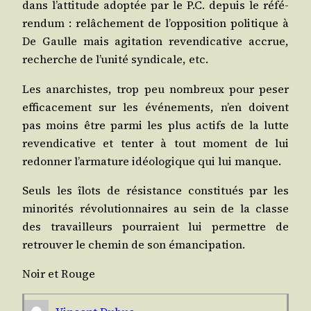
dans l’at­ti­tude adop­tée par le P.C. depuis le réfé­
ren­dum : relâ­che­ment de l’op­po­si­tion poli­tique à
De Gaulle mais agi­ta­tion reven­di­ca­tive accrue,
recherche de l’u­ni­té syn­di­cale, etc.
Les anar­chistes, trop peu nom­breux pour peser
effi­ca­ce­ment sur les évé­ne­ments, n’en doivent
pas moins être par­mi les plus actifs de la lutte
reven­di­ca­tive et ten­ter à tout moment de lui
redon­ner l’ar­ma­ture idéo­lo­gique qui lui manque.
Seuls les îlots de résis­tance consti­tués par les
mino­ri­tés révo­lu­tion­naires au sein de la classe
des tra­vailleurs pour­raient lui per­mettre de
retrou­ver le che­min de son émancipation.
Noir et Rouge