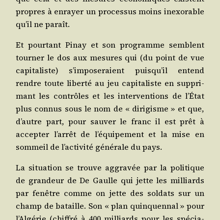
propres à enrayer un pro­ces­sus moins inexo­rable
qu’il ne paraît.
Et pour­tant Pinay et son pro­gramme semblent
tour­ner le dos aux mesures qui (du point de vue
capi­ta­liste) s’im­po­se­raient puis­qu’il entend
rendre toute liber­té au jeu capi­ta­liste en sup­pri­
mant les contrôles et les inter­ven­tions de l’É­tat
plus connus sous le nom de « diri­gisme » et que,
d’autre part, pour sau­ver le franc il est prêt à
accep­ter l’ar­rêt de l’é­qui­pe­ment et la mise en
som­meil de l’ac­ti­vi­té géné­rale du pays.
La situa­tion se trouve aggra­vée par la poli­tique
de gran­deur de De Gaulle qui jette les mil­liards
par fenêtre comme on jette des sol­dats sur un
champ de bataille. Son « plan quin­quen­nal » pour
l’Al­gé­rie (chif­fré à 400 mil­liards pour les spé­cia­