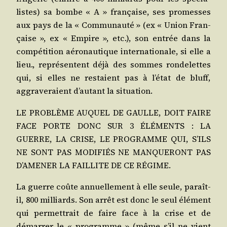
listes) sa bombe « A » fran­çaise, ses pro­messes
aux pays de la « Com­mu­nau­té » (ex « Union Fran­
çaise », ex « Empire », etc.), son entrée dans la
com­pé­ti­tion aéro­nau­tique inter­na­tio­nale, si elle a
lieu., repré­sentent déjà des sommes ron­de­lettes
qui, si elles ne res­taient pas à l’é­tat de bluff,
aggra­ve­raient d’au­tant la situation.
LE PROBLÈME AUQUEL DE GAULLE, DOIT FAIRE
FACE PORTE DONC SUR 3 ÉLÉMENTS : LA
GUERRE, LA CRISE, LE PROGRAMME QUI, S’ILS
NE SONT PAS MODIFIÉS NE MANQUERONT PAS
D’AMENER LA FAILLITE DE CE RÉGIME.
La guerre coûte annuel­le­ment à elle seule, paraît-
il, 800 mil­liards. Son arrêt est donc le seul élé­ment
qui per­met­trait de faire face à la crise et de
démar­rer le « pro­gramme » (même s’il ne vient