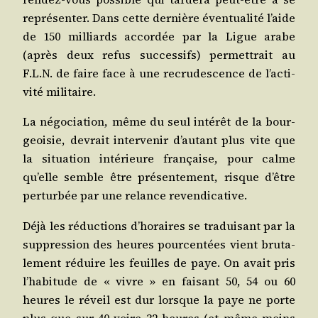
repré­sen­ter. Dans cette der­nière éven­tua­li­té l’aide
de 150 mil­liards accor­dée par la Ligue arabe
(après deux refus suc­ces­sifs) per­met­trait au
F.L.N. de faire face à une recru­des­cence de l’ac­ti­
vi­té militaire.
La négo­cia­tion, même du seul inté­rêt de la bour­
geoi­sie, devrait inter­ve­nir d’au­tant plus vite que
la situa­tion inté­rieure fran­çaise, pour calme
qu’elle semble être pré­sen­te­ment, risque d’être
per­tur­bée par une relance revendicative.
Déjà les réduc­tions d’ho­raires se tra­dui­sant par la
sup­pres­sion des heures pour­cen­tées vient bru­ta­
le­ment réduire les feuilles de paye. On avait pris
l’ha­bi­tude de « vivre » en fai­sant 50, 54 ou 60
heures le réveil est dur lorsque la paye ne porte
plus que sur 40 voire 32 heures (et même moins