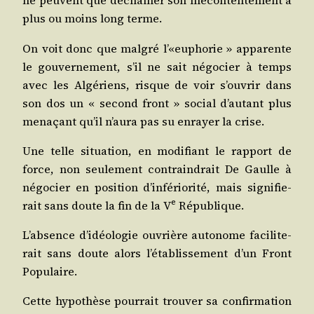
ne peuvent que déchaî­ner son mécon­ten­te­ment à
plus ou moins long terme.
On voit donc que mal­gré l’«euphorie » appa­rente
le gou­ver­ne­ment, s’il ne sait négo­cier à temps
avec les Algé­riens, risque de voir s’ou­vrir dans
son dos un « second front » social d’au­tant plus
mena­çant qu’il n’au­ra pas su enrayer la crise.
Une telle situa­tion, en modi­fiant le rap­port de
force, non seule­ment contrain­drait De Gaulle à
négo­cier en posi­tion d’in­fé­rio­ri­té, mais signi­fie­
e
rait sans doute la fin de la V
République.
L’ab­sence d’i­déo­lo­gie ouvrière auto­nome faci­li­te­
rait sans doute alors l’é­ta­blis­se­ment d’un Front
Populaire.
Cette hypo­thèse pour­rait trou­ver sa confir­ma­tion