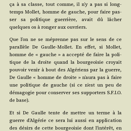
ça à sa classe, tout comme, il n’y a pas si long­
temps Mol­let, homme de gauche, pour faire pas­
ser sa poli­tique guer­rière, avait dû lâcher
quelques os à ron­ger aux ouvriers.
Que l’on ne se méprenne pas sur le sens de ce
paral­lèle De Gaulle-Mol­let. En effet, si Mol­let,
homme de « gauche » a accep­té de faire la poli­
tique de la droite quand la bour­geoi­sie croyait
pou­voir venir à bout des Algé­riens par la guerre,
De Gaulle « homme de droite » n’au­ra pas à faire
une poli­tique de gauche (si ce n’est un peu de
déma­go­gie pour conser­ver ses sup­por­ters S.F.I.O.
de base).
Et si De Gaulle tente de mettre un terme à la
guerre d’Al­gé­rie ce sera lui aus­si en appli­ca­tion
des dési­rs de cette bour­geoi­sie dont l’in­té­rêt, en