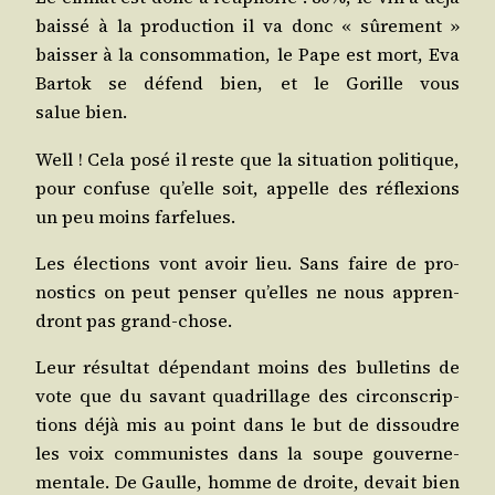
bais­sé à la pro­duc­tion il va donc « sûre­ment »
bais­ser à la consom­ma­tion, le Pape est mort, Eva
Bar­tok se défend bien, et le Gorille vous
salue bien.
Well ! Cela posé il reste que la situa­tion poli­tique,
pour confuse qu’elle soit, appelle des réflexions
un peu moins farfelues.
Les élec­tions vont avoir lieu. Sans faire de pro­
nos­tics on peut pen­ser qu’elles ne nous appren­
dront pas grand-chose.
Leur résul­tat dépen­dant moins des bul­le­tins de
vote que du savant qua­drillage des cir­cons­crip­
tions déjà mis au point dans le but de dis­soudre
les voix com­mu­nistes dans la soupe gou­ver­ne­
men­tale. De Gaulle, homme de droite, devait bien