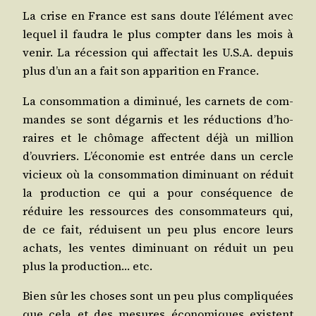
La crise en France est sans doute l’élé­ment avec
lequel il fau­dra le plus comp­ter dans les mois à
venir. La réces­sion qui affec­tait les U.S.A. depuis
plus d’un an a fait son appa­ri­tion en France.
La consom­ma­tion a dimi­nué, les car­nets de com­
mandes se sont dégar­nis et les réduc­tions d’ho­
raires et le chô­mage affectent déjà un mil­lion
d’ou­vriers. L’é­co­no­mie est entrée dans un cercle
vicieux où la consom­ma­tion dimi­nuant on réduit
la pro­duc­tion ce qui a pour consé­quence de
réduire les res­sources des consom­ma­teurs qui,
de ce fait, réduisent un peu plus encore leurs
achats, les ventes dimi­nuant on réduit un peu
plus la pro­duc­tion… etc.
Bien sûr les choses sont un peu plus com­pli­quées
que cela et des mesures éco­no­miques existent