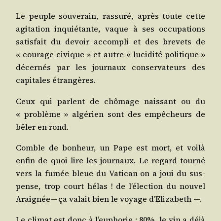
Le peuple sou­ve­rain, ras­su­ré, après toute cette
agi­ta­tion inquié­tante, vaque à ses occu­pa­tions
satis­fait du devoir accom­pli et des bre­vets de
« cou­rage civique » et autre « luci­di­té poli­tique »
décer­nés par les jour­naux conser­va­teurs des
capi­tales étrangères.
Ceux qui parlent de chô­mage nais­sant ou du
« pro­blème » algé­rien sont des empê­cheurs de
bêler en rond.
Comble de bon­heur, un Pape est mort, et voi­là
enfin de quoi lire les jour­naux. Le regard tour­né
vers la fumée bleue du Vati­can on a joui du sus­
pense, trop court hélas ! de l’é­lec­tion du nou­vel
Arai­gnée — ça valait bien le voyage d’Elizabeth —.
Le cli­mat est donc à l’eu­pho­rie : 80%, le vin a déjà