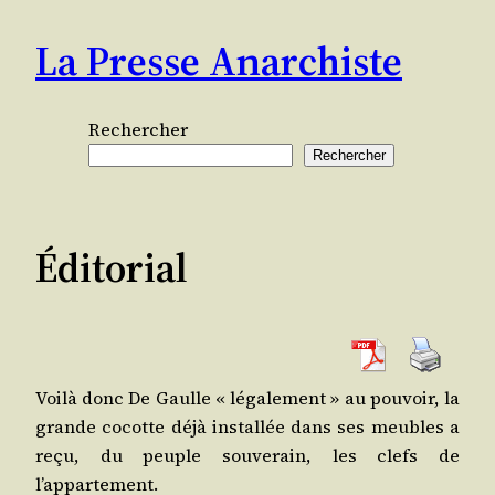
Aller
La Presse Anarchiste
au
contenu
Rechercher
Rechercher
Éditorial
Voi­là donc De Gaulle « léga­le­ment » au pou­voir, la
grande cocotte déjà ins­tal­lée dans ses meubles a
reçu, du peuple sou­ve­rain, les clefs de
l’appartement.