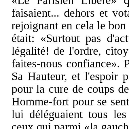
«Le Parisien Libéré» q
faisaient... dehors et vo
rejoignant en cela le bo
était: «Surtout pas d'ac
légalité! de l'ordre, cit
faites-nous confiance». P
Sa Hauteur, et l'espoir 
pour la cure de coups de
Homme-fort pour se sen
lui déléguaient tous le
ceux qui parmi «la gauch