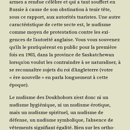
armes a ren­due célèbre et qui a tant souf­fert en
Rus­sie à cause de son obs­ti­na­tion à tenir tête,
sous ce rap­port, aux auto­ri­tés tsa­ristes. Une autre
carac­té­ris­tique de cette secte est, le nudisme
comme moyen de pro­tes­ta­tion contre les exi­
gences de l’au­to­ri­té anglaise. Vous vous sou­ve­nez
qu’ils le pra­ti­quèrent en public pour la pre­mière
fois en 1903, dans la pro­vince de Sas­kat­che­wan
lors­qu’on vou­lut les contraindre à se natu­ra­li­ser, à
se recon­naître sujets du roi d’An­gle­terre (votre
« ère nou­velle » en par­la lon­gue­ment à cette
époque).
Le nudisme des Dou­kho­bors n’est donc ni un
nudisme hygié­nique, ni un nudisme éro­tique,
mais un nudisme spi­ri­tuel, un nudisme de
défense, un nudisme sym­bo­lique, l’ab­sence de
vête­ments signi­fiant éga­li­té. Bien sur les ortho­