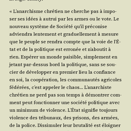
« L’a­nar­chisme chré­tien ne cherche pas à impo­
ser ses idées à autrui par les armes ou le vote. Le
nou­veau sys­tème de Socié­té qu’il pré­co­nise
advien­dra len­te­ment et gra­duel­le­ment à mesure
que le peuple se ren­dra compte que la voie de l’É­
tat et de la poli­tique est erro­née et n’a­bou­tit à
rien. Espé­rer un monde pai­sible, sim­ple­ment en
jetant par-des­sus bord la poli­tique, sans se sou­
cier de déve­lop­per en pre­mier lieu la confiance
en soi, la coopé­ra­tion, les com­mu­nau­tés agri­coles
fédé­rées, c’est appe­ler le chaos… L’a­nar­chiste
chré­tien ne perd pas son temps à démon­trer com­
ment peut fonc­tion­ner une socié­té poli­tique avec
un mini­mum de vio­lence. L’É­tat signi­fie tou­jours
vio­lence des tri­bu­naux, des pri­sons, des armées,
de la police. Dis­si­mu­ler leur bru­ta­li­té est éloi­gner