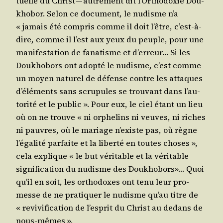
tuelle du Christ — autre­ment dit l’Or­tho­doxie Dou­
kho­bor. Selon ce docu­ment, le nudisme n’a
« jamais été com­pris comme il doit l’être, c’est-à-
dire, comme il l’est aux yeux du peuple, pour une
mani­fes­ta­tion de fana­tisme et d’er­reur… Si les
Dou­kho­bors ont adop­té le nudisme, c’est comme
un moyen natu­rel de défense contre les attaques
d’élé­ments sans scru­pules se trou­vant dans l’au­
to­ri­té et le public ». Pour eux, le ciel étant un lieu
où on ne trouve « ni orphe­lins ni veuves, ni riches
ni pauvres, où le mariage n’existe pas, où règne
l’é­ga­li­té par­faite et la liber­té en toutes choses »,
cela explique « le but véri­table et la véri­table
signi­fi­ca­tion du nudisme des Dou­kho­bors»… Quoi
qu’il en soit, les ortho­doxes ont tenu leur pro­
messe de ne pra­ti­quer le nudisme qu’au titre de
« revi­vi­fi­ca­tion de l’es­prit du Christ au dedans de
nous-mêmes ».