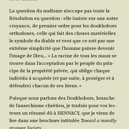
La ques­tion du nudisme n’oc­cupe pas toute la
Réso­lu­tion en ques­tion : elle insiste sur une autre
croyance, de pre­mier ordre pour les dou­kho­bors
ortho­doxes, celle qui fait des choses maté­rielles
le sym­bole du diable et veut que ce soit par une
extrême sim­pli­ci­té que l’homme puisse deve­nir
l’i­mage de Dieu… « La racine de tous les maux se
trouve dans l’ac­cep­ta­tion par le peuple du prin­
cipe de la pro­prié­té pri­vée, qui oblige chaque
indi­vi­du à acqué­rir (et par suite, à pro­té­ger et à
défendre) cha­cun de ses biens. »
Puisque nous par­lons des Dou­kho­bors, branche
de l’a­nar­chisme chré­tien, je tra­duis pour vos lec­
teurs un résu­mé dû à HENNACY, que je viens de
lire dans une bro­chure inti­tu­lée
Toward a moral­ly
stron­ger Socie­ty
.