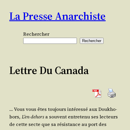
Aller
La Presse Anarchiste
au
contenu
Rechercher
Rechercher
Lettre Du Canada
… Vous vous êtes tou­jours inté­res­sé aux Dou­kho­
bors,
L’en-dehors
a sou­vent entre­te­nu ses lec­teurs
de cette secte que sa résis­tance au port des