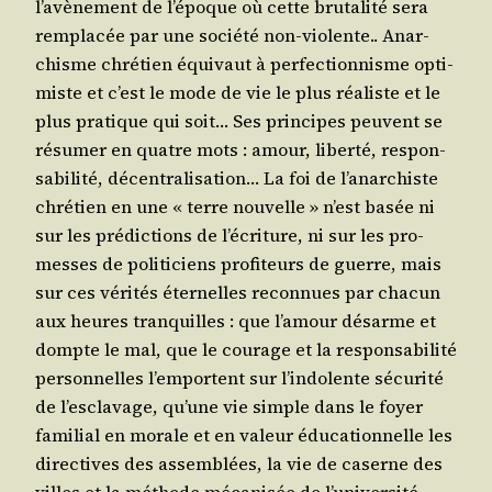
l’a­vè­ne­ment de l’é­poque où cette bru­ta­li­té sera
rem­pla­cée par une socié­té non-vio­lente.. Anar­
chisme chré­tien équi­vaut à per­fec­tion­nisme opti­
miste et c’est le mode de vie le plus réa­liste et le
plus pra­tique qui soit… Ses prin­cipes peuvent se
résu­mer en quatre mots : amour, liber­té, res­pon­
sa­bi­li­té, décen­tra­li­sa­tion… La foi de l’a­nar­chiste
chré­tien en une « terre nou­velle » n’est basée ni
sur les pré­dic­tions de l’é­cri­ture, ni sur les pro­
messes de poli­ti­ciens pro­fi­teurs de guerre, mais
sur ces véri­tés éter­nelles recon­nues par cha­cun
aux heures tran­quilles : que l’a­mour désarme et
dompte le mal, que le cou­rage et la res­pon­sa­bi­li­té
per­son­nelles l’emportent sur l’in­do­lente sécu­ri­té
de l’es­cla­vage, qu’une vie simple dans le foyer
fami­lial en morale et en valeur édu­ca­tion­nelle les
direc­tives des assem­blées, la vie de caserne des
villes et la méthode méca­ni­sée de l’université.