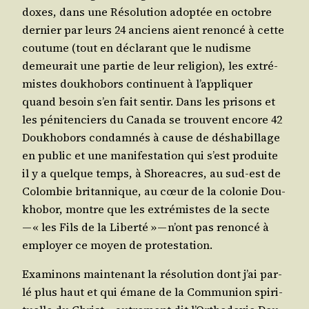
doxes, dans une Réso­lu­tion adop­tée en octobre
der­nier par leurs 24 anciens aient renon­cé à cette
cou­tume (tout en décla­rant que le nudisme
demeu­rait une par­tie de leur reli­gion), les extré­
mistes dou­kho­bors conti­nuent à l’ap­pli­quer
quand besoin s’en fait sen­tir. Dans les pri­sons et
les péni­ten­ciers du Cana­da se trouvent encore 42
Dou­kho­bors condam­nés à cause de désha­billage
en public et une mani­fes­ta­tion qui s’est pro­duite
il y a quelque temps, à Sho­reacres, au sud-est de
Colom­bie bri­tan­nique, au cœur de la colo­nie Dou­
kho­bor, montre que les extré­mistes de la secte
— « les Fils de la Liber­té » — n’ont pas renon­cé à
employer ce moyen de protestation.
Exa­mi­nons main­te­nant la réso­lu­tion dont j’ai par­
lé plus haut et qui émane de la Com­mu­nion spi­ri­