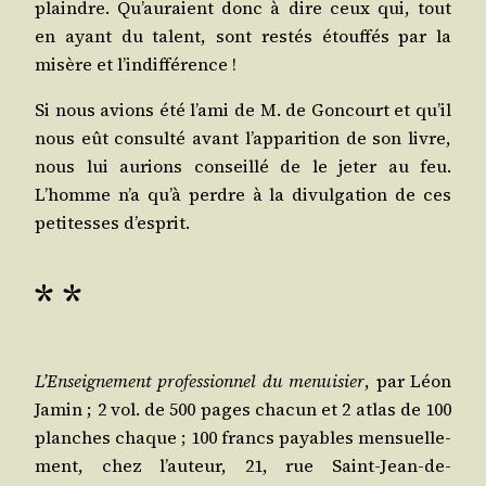
plaindre. Qu’au­raient donc à dire ceux qui, tout
en ayant du talent, sont res­tés étouf­fés par la
misère et l’indifférence !
Si nous avions été l’a­mi de M. de Gon­court et qu’il
nous eût consul­té avant l’ap­pa­ri­tion de son livre,
nous lui aurions conseillé de le jeter au feu.
L’homme n’a qu’à perdre à la divul­ga­tion de ces
peti­tesses d’esprit.
* *
L’En­sei­gne­ment pro­fes­sion­nel du menui­sier
, par Léon
Jamin ; 2 vol. de 500 pages cha­cun et 2 atlas de 100
planches chaque ; 100 francs payables men­suel­le­
ment, chez l’au­teur, 21, rue Saint-Jean-de-