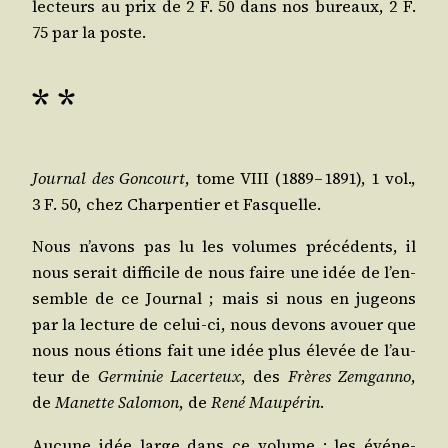
lec­teurs au prix de 2 F. 50 dans nos bureaux, 2 F.
75 par la poste.
* *
Jour­nal des Gon­court
, tome VIII (1889 – 1891), 1 vol.,
3 F. 50, chez Char­pen­tier et Fasquelle.
Nous n’a­vons pas lu les volumes pré­cé­dents, il
nous serait dif­fi­cile de nous faire une idée de l’en­
semble de ce Jour­nal ; mais si nous en jugeons
par la lec­ture de celui-ci, nous devons avouer que
nous nous étions fait une idée plus éle­vée de l’au­
teur de
Ger­mi­nie Lacer­teux
, des
Frères Zem­gan­no
,
de
Manette Salo­mon
, de
René Mau­pé­rin
.
Aucune idée large dans ce volume : les évé­ne­