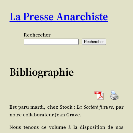
Aller
La Presse Anarchiste
au
contenu
Rechercher
Rechercher
Bibliographie
Est paru mar­di, chez Stock :
La Socié­té future
, par
notre col­la­bo­ra­teur Jean Grave.
Nous tenons ce volume à la dis­po­si­tion de nos