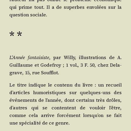
qui prime tout. Il a de superbes envo­lées sur la
ques­tion sociale.
* *
L’An­née fan­tai­siste
, par Willy, illus­tra­tions de A.
Guillaume et Gode­froy ; 1 vol., 3 F. 50, chez Dela­
grave, 15, rue Soufflot.
Le titre indique le conte­nu du livre : un recueil
d’ar­ticles humo­ris­tiques sur quelques-uns des
évé­ne­ments de l’an­née, dont cer­tains très drôles,
d’autres qui se contentent de vou­loir l’être,
comme cela arrive for­cé­ment lors­qu’on se fait
une spé­cia­li­té de ce genre.