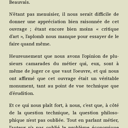
Beauvais.
N’é­tant pas menui­sier, il nous serait dif­fi­cile de
don­ner une appré­cia­tion bien rai­son­née de cet
ouvrage ; étant encore bien moins « cri­tique
d’art », l’a­plomb nous manque pour essayer de le
faire quand même.
Heu­reu­se­ment que nous avons l’o­pi­nion de plu­
sieurs cama­rades du métier qui, eux, sont à
même de juger ce que vaut l’oeuvre, et qui nous
ont affir­mé que cet ouvrage était un véri­table
monu­ment, tant au point de vue tech­nique que
d’érudition.
Et ce qui nous plaît fort, à nous, c’est que, à côté
de la ques­tion tech­nique, la ques­tion phi­lo­so­
phique n’est pas oubliée. Tout en par­lant métier,
l’au­teur n’a pas oublié le pro­blème éco­no­mique