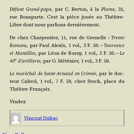
Défunt Grand-papa
, par C. Ber­ton, à la
Plume
, 31,
rue Bona­parte. C’est la pièce jouée au Théâtre-
Libre dont nous par­lions dernièrement.
De chez Char­pen­tier, 11, rue de Gre­nelle :
Trente
Romans
, par Paul Alexis, 1 vol., 3 F. 50. —
Tau­reaux
et Man­tilles
, par Léon de Ros­ny, 1 vol., 3 F. 50. —
Le
e
40
d’ar­tille­rie
, par O. Mété­nier, 1 vol., 3 F. 50.
Le maré­chal de Saint-Arnaud en Cri­mée
, par le doc­
teur Cabrol, 1 vol., 7 F. 50, chez Stock, place du
Théâtre-Français.
Vin­dex
Vincent Dubuc