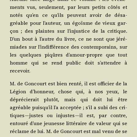
ments vus, seule­ment, par leurs petits côtés et
notés qu’en ce qu’ils peuvent avoir de désa­
gréable pour l’au­teur, un égoïsme de vieux gar­
çon ; des plaintes sur l’in­jus­tice de la cri­tique.
D’un bout à l’autre du livre, ce ne sont que jéré­
miades sur l’in­dif­fé­rence des contem­po­rains, sur
les quelques piqûres d’a­mour-propre que tout
homme qui se rend public doit s’at­tendre à
recevoir.
M. de Gon­court est bien ren­té, il est offi­cier de la
Légion d’hon­neur, chose qui, à nos yeux, le
dépré­cie­rait plu­tôt, mais qui doit lui être
agréable puis­qu’il l’a accep­tée ; s’il a subi des cri­
tiques — justes ou injustes — il est, par contre,
entou­ré d’une jeu­nesse lit­té­raire de valeur qui se
réclame de lui. M. de Gon­court est mal venu de se