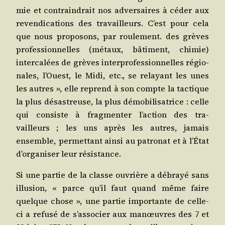
mie et contrain­drait nos adver­saires à céder aux
reven­di­ca­tions des tra­vailleurs. C’est pour cela
que nous pro­po­sons, par rou­le­ment. des grèves
pro­fes­sion­nelles (métaux, bâti­ment, chi­mie)
inter­ca­lées de grèves inter­pro­fes­sion­nelles régio­
nales, l’Ouest, le Midi, etc., se relayant les unes
les autres », elle reprend à son compte la tac­tique
la plus désas­treuse, la plus démo­bi­li­sa­trice : celle
qui consiste à frag­men­ter l’ac­tion des tra­
vailleurs ; les uns après les autres, jamais
ensemble, per­met­tant ain­si au patro­nat et à l’État
d’organiser leur résistance.
Si une par­tie de la classe ouvrière a débrayé sans
illu­sion, « parce qu’il faut quand même faire
quelque chose », une par­tie impor­tante de celle-
ci a refu­sé de s’as­so­cier aux manœuvres des 7 et