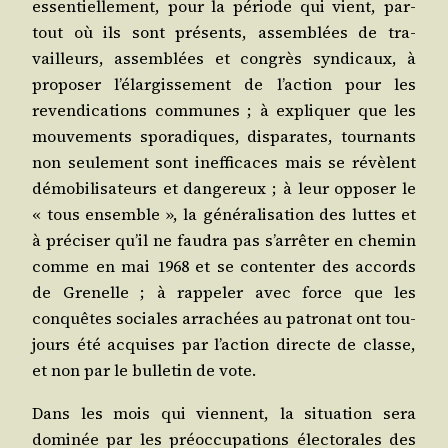
essen­tiel­le­ment, pour la période qui vient, par­
tout où ils sont pré­sents, assem­blées de tra­
vailleurs, assem­blées et congrès syn­di­caux, à
pro­po­ser l’é­lar­gis­se­ment de l’ac­tion pour les
reven­di­ca­tions com­munes ; à expli­quer que les
mou­ve­ments spo­ra­diques, dis­pa­rates, tour­nants
non seule­ment sont inef­fi­caces mais se révèlent
démo­bi­li­sa­teurs et dan­ge­reux ; à leur oppo­ser le
« tous ensemble », la géné­ra­li­sa­tion des luttes et
à pré­ci­ser qu’il ne fau­dra pas s’ar­rê­ter en che­min
comme en mai 1968 et se conten­ter des accords
de Gre­nelle ; à rap­pe­ler avec force que les
conquêtes sociales arra­chées au patro­nat ont tou­
jours été acquises par l’ac­tion directe de classe,
et non par le bul­le­tin de vote.
Dans les mois qui viennent, la situa­tion sera
domi­née par les pré­oc­cu­pa­tions élec­to­rales des