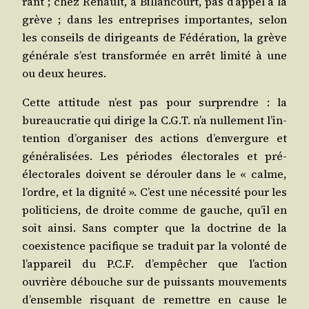
rant ; chez Renault, à Billan­court, pas d’ap­pel à la
grève ; dans les entre­prises impor­tantes, selon
les conseils de diri­geants de Fédé­ra­tion, la grève
géné­rale s’est trans­for­mée en arrêt limi­té à une
ou deux heures.
Cette atti­tude n’est pas pour sur­prendre : la
bureau­cra­tie qui dirige la C.G.T. n’a nul­le­ment l’in­
ten­tion d’or­ga­ni­ser des actions d’en­ver­gure et
géné­ra­li­sées. Les périodes élec­to­rales et pré-
élec­to­rales doivent se dérou­ler dans le « calme,
l’ordre, et la digni­té ». C’est une néces­si­té pour les
poli­ti­ciens, de droite comme de gauche, qu’il en
soit ain­si. Sans comp­ter que la doc­trine de la
coexis­tence paci­fique se tra­duit par la volon­té de
l’ap­pa­reil du P.C.F. d’empêcher que l’ac­tion
ouvrière débouche sur de puis­sants mou­ve­ments
d’ensemble ris­quant de remettre en cause le