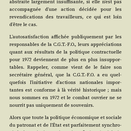
abs­traite lar­ge­ment insuf­fi­sante, si elle n’est pas
accom­pa­gnée d’une action déci­dée pour les
reven­di­ca­tions des tra­vailleurs, ce qui est loin
d’être le cas.
L’au­to­sa­tis­fac­tion affi­chée publi­que­ment par les
res­pon­sables de la C.G.T.-F.O., leurs appré­cia­tions
quant aux résul­tats de la poli­tique contrac­tuelle
pour 1972 deviennent de plus en plus insup­por­
tables. Rap­pe­ler, comme vient de le faire son
secré­taire géné­ral, que la C.G.T.-F.O. a eu quel­
que­fois l’i­ni­tia­tive d’ac­tions natio­nales impor­
tantes est conforme à là véri­té his­to­rique ; mais
nous sommes en 1972 et le com­bat ouvrier ne se
nour­rit pas uni­que­ment de souvenirs.
Alors que toute la poli­tique éco­no­mique et sociale
du patro­nat et de l’É­tat est par­fai­te­ment syn­chro­
e