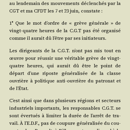
au len­de­main des mou­ve­ments déclen­chés par la
CGT et ma CFDT les 7 et 23 juin, constate :
1° Que le mot d’ordre de « grève géné­rale » de
vingt-quatre heures de la C.G.T pas été orga­ni­sé
comme il aurait dû l’être par ses initiateurs.
Les diri­geants de la C.G.T. n’ont pas mis tout en
œuvre pour réus­sir une véri­table grève de vingt-
quatre heures, qui aurait dû être le point de
départ d’une riposte géné­ra­li­sée de la classe
ouvrière à poli­tique anti-ouvrière du patro­nat et
de l’État.
C’est ain­si que dans plu­sieurs régions et sec­teurs
indus­triels impor­tants, les res­pon­sables C.G.T. se
sont éver­tués à limi­ter la durée de l’ar­rêt de tra­
vail. À l’E.D.F., pas de cou­pure géné­ra­li­sée du cou­