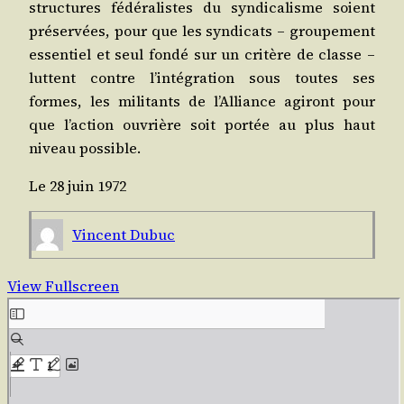
struc­tures fédé­ra­listes du syn­di­ca­lisme soient
pré­ser­vées, pour que les syn­di­cats – grou­pe­ment
essen­tiel et seul fon­dé sur un cri­tère de classe –
luttent contre l’in­té­gra­tion sous toutes ses
formes, les mili­tants de l’Al­liance agi­ront pour
que l’ac­tion ouvrière soit por­tée au plus haut
niveau possible.
Le 28 juin 1972
Vincent Dubuc
View Fullscreen