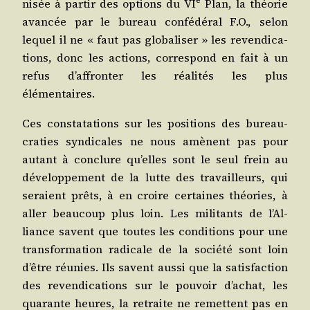
ni­sée à par­tir des options du VI
Plan, la théo­rie
avan­cée par le bureau confé­dé­ral F.O., selon
lequel il ne « faut pas glo­ba­li­ser » les reven­di­ca­
tions, donc les actions, cor­res­pond en fait à un
refus d’af­fron­ter les réa­li­tés les plus
élémentaires.
Ces consta­ta­tions sur les posi­tions des bureau­
cra­ties syn­di­cales ne nous amènent pas pour
autant à conclure qu’elles sont le seul frein au
déve­lop­pe­ment de la lutte des tra­vailleurs, qui
seraient prêts, à en croire cer­taines théo­ries, à
aller beau­coup plus loin. Les mili­tants de l’Al­
liance savent que toutes les condi­tions pour une
trans­for­ma­tion radi­cale de la socié­té sont loin
d’être réunies. Ils savent aus­si que la satis­fac­tion
des reven­di­ca­tions sur le pou­voir d’a­chat, les
qua­rante heures, la retraite ne remettent pas en