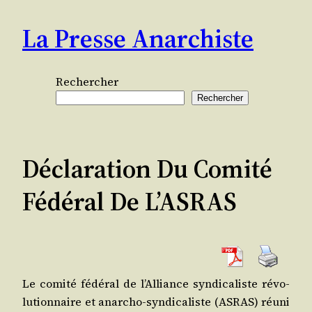
Aller
La Presse Anarchiste
au
contenu
Rechercher
Rechercher
Déclaration Du Comité
Fédéral De L’ASRAS
Le comi­té fédé­ral de l’Alliance syn­di­ca­liste révo­
lu­tion­naire et anar­cho-syn­di­ca­liste (ASRAS) réuni