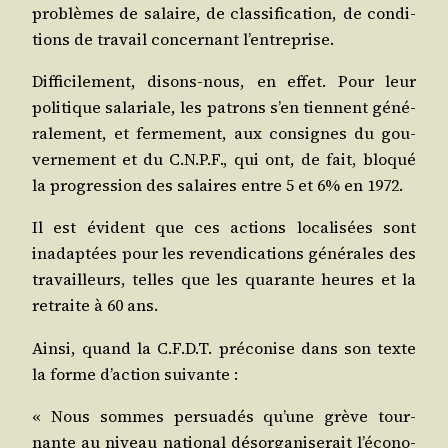
pro­blèmes de salaire, de clas­si­fi­ca­tion, de condi­
tions de tra­vail concer­nant l’entreprise.
Dif­fi­ci­le­ment, disons-nous, en effet. Pour leur
poli­tique sala­riale, les patrons s’en tiennent géné­
ra­le­ment, et fer­me­ment, aux consignes du gou­
ver­ne­ment et du C.N.P.F., qui ont, de fait, blo­qué
la pro­gres­sion des salaires entre 5 et 6% en 1972.
Il est évident que ces actions loca­li­sées sont
inadap­tées pour les reven­di­ca­tions géné­rales des
tra­vailleurs, telles que les qua­rante heures et la
retraite à 60 ans.
Ain­si, quand la C.F.D.T. pré­co­nise dans son texte
la forme d’ac­tion suivante :
« Nous sommes per­sua­dés qu’une grève tour­
nante au niveau natio­nal désor­ga­ni­se­rait l’é­co­no­