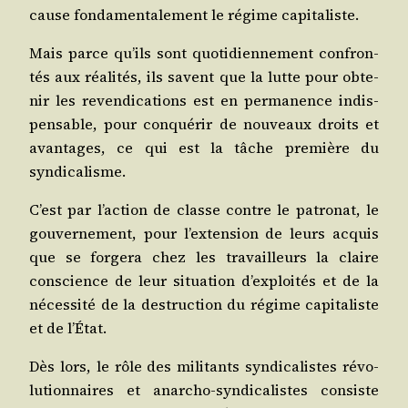
cause fon­da­men­ta­le­ment le régime capitaliste.
Mais parce qu’ils sont quo­ti­dien­ne­ment confron­
tés aux réa­li­tés, ils savent que la lutte pour obte­
nir les reven­di­ca­tions est en per­ma­nence indis­
pen­sable, pour conqué­rir de nou­veaux droits et
avan­tages, ce qui est la tâche pre­mière du
syndicalisme.
C’est par l’ac­tion de classe contre le patro­nat, le
gou­ver­ne­ment, pour l’ex­ten­sion de leurs acquis
que se for­ge­ra chez les tra­vailleurs la claire
conscience de leur situa­tion d’ex­ploi­tés et de la
néces­si­té de la des­truc­tion du régime capi­ta­liste
et de l’État.
Dès lors, le rôle des mili­tants syn­di­ca­listes révo­
lu­tion­naires et anar­cho-syn­di­ca­listes consiste