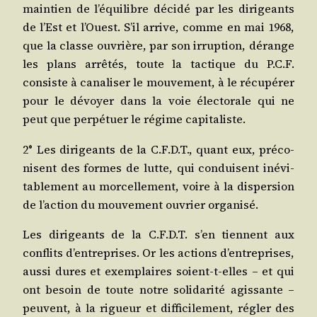
main­tien de l’é­qui­libre déci­dé par les diri­geants
de l’Est et l’Ouest. S’il arrive, comme en mai 1968,
que la classe ouvrière, par son irrup­tion, dérange
les plans arrê­tés, toute la tac­tique du P.C.F.
consiste à cana­li­ser le mou­ve­ment, à le récu­pé­rer
pour le dévoyer dans la voie élec­to­rale qui ne
peut que per­pé­tuer le régime capitaliste.
2° Les diri­geants de la C.F.D.T., quant eux, pré­co­
nisent des formes de lutte, qui conduisent inévi­
ta­ble­ment au mor­cel­le­ment, voire à la dis­per­sion
de l’ac­tion du mou­ve­ment ouvrier organisé.
Les diri­geants de la C.F.D.T. s’en tiennent aux
conflits d’en­tre­prises. Or les actions d’en­tre­prises,
aus­si dures et exem­plaires soient-t-elles – et qui
ont besoin de toute notre soli­da­ri­té agis­sante –
peuvent, à la rigueur et dif­fi­ci­le­ment, régler des