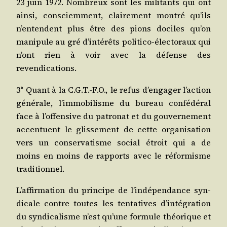
23 juin 1972. Nom­breux sont les mili­tants qui ont
ain­si, consciem­ment, clai­re­ment mon­tré qu’ils
n’en­tendent plus être des pions dociles qu’on
mani­pule au gré d’in­té­rêts poli­ti­co-élec­to­raux qui
n’ont rien à voir avec la défense des
revendications.
3° Quant à la C.G.T.-F.O., le refus d’en­ga­ger l’ac­tion
géné­rale, l’im­mo­bi­lisme du bureau confé­dé­ral
face à l’of­fen­sive du patro­nat et du gou­ver­ne­ment
accen­tuent le glis­se­ment de cette orga­ni­sa­tion
vers un conser­va­tisme social étroit qui a de
moins en moins de rap­ports avec le réfor­misme
traditionnel.
L’af­fir­ma­tion du prin­cipe de l’in­dé­pen­dance syn­
di­cale contre toutes les ten­ta­tives d’in­té­gra­tion
du syn­di­ca­lisme n’est qu’une for­mule théo­rique et