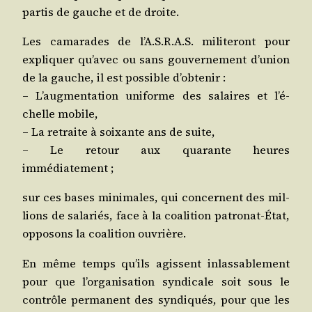
par­tis de gauche et de droite.
Les cama­rades de l’A.S.R.A.S. mili­te­ront pour
expli­quer qu’a­vec ou sans gou­ver­ne­ment d’u­nion
de la gauche, il est pos­sible d’obtenir :
– L’aug­men­ta­tion uni­forme des salaires et l’é­
chelle mobile,
– La retraite à soixante ans de suite,
– Le retour aux qua­rante heures
immédiatement ;
sur ces bases mini­males, qui concernent des mil­
lions de sala­riés, face à la coa­li­tion patro­nat-État,
oppo­sons la coa­li­tion ouvrière.
En même temps qu’ils agissent inlas­sa­ble­ment
pour que l’or­ga­ni­sa­tion syn­di­cale soit sous le
contrôle per­ma­nent des syn­di­qués, pour que les