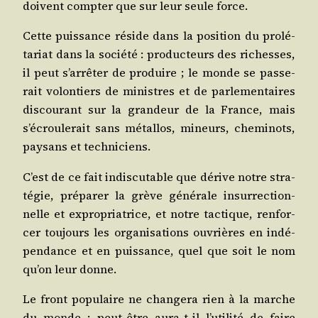
doivent comp­ter que sur leur seule force.
Cette puis­sance réside dans la posi­tion du pro­lé­
ta­riat dans la socié­té : pro­duc­teurs des richesses,
il peut s’arrêter de pro­duire ; le monde se pas­se­
rait volon­tiers de ministres et de par­le­men­taires
dis­cou­rant sur la gran­deur de la France, mais
s’écroulerait sans métal­los, mineurs, che­mi­nots,
pay­sans et techniciens.
C’est de ce fait indis­cu­table que dérive notre stra­
té­gie, pré­pa­rer la grève géné­rale insur­rec­tion­
nelle et expro­pria­trice, et notre tac­tique, ren­for­
cer tou­jours les orga­ni­sa­tions ouvrières en indé­
pen­dance et en puis­sance, quel que soit le nom
qu’on leur donne.
Le front popu­laire ne chan­ge­ra rien à la marche
du monde ; peut-être aura-t-il l’utilité de faire