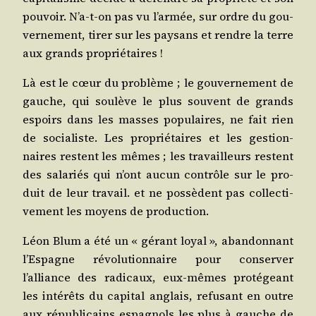
pou­voir. N’a‑t-on pas vu l’armée, sur ordre du gou­
ver­ne­ment, tirer sur les pay­sans et rendre la terre
aux grands propriétaires !
Là est le cœur du pro­blème ; le gou­ver­ne­ment de
gauche, qui sou­lève le plus sou­vent de grands
espoirs dans les masses popu­laires, ne fait rien
de socia­liste. Les pro­prié­taires et les ges­tion­
naires res­tent les mêmes ; les tra­vailleurs res­tent
des sala­riés qui n’ont aucun contrôle sur le pro­
duit de leur tra­vail. et ne pos­sèdent pas col­lec­ti­
ve­ment les moyens de production.
Léon Blum a été un « gérant loyal », aban­don­nant
l’Espagne révo­lu­tion­naire pour conser­ver
l’alliance des radi­caux, eux-mêmes pro­té­geant
les inté­rêts du capi­tal anglais, refu­sant en outre
aux répu­bli­cains espa­gnols les plus à gauche de