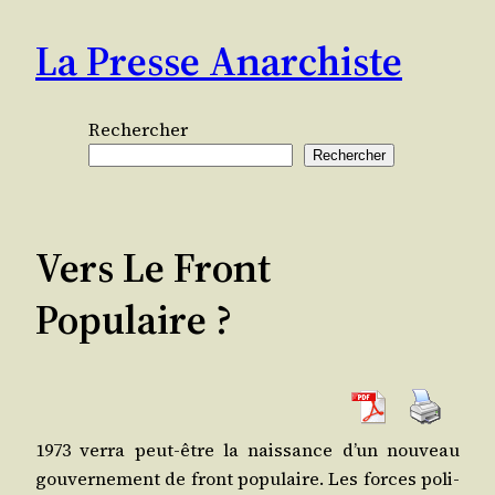
Aller
La Presse Anarchiste
au
contenu
Rechercher
Rechercher
Vers Le Front
Populaire ?
1973 ver­ra peut-être la nais­sance d’un nou­veau
gou­ver­ne­ment de front popu­laire. Les forces poli­