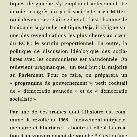
tiques de gauche s’y emploient acti­ve­ment. Le
der­nier congrès du par­ti socia­liste a vu Mit­ter­
rand deve­nir secré­taire géné­ral. Il est l’homme de
l’union de la gauche poli­tique. Déjà, il s’aligne sur
une des reven­di­ca­tions les plus chères au cœur
du P.C.F.: le scru­tin pro­por­tion­nel. En outre, la
poli­tique de dis­cus­sion idéo­lo­gique des socia­
listes avec les com­mu­nistes est aban­don­née. On
rede­vient prag­ma­tique ; un seul but : la majo­ri­té
au Par­le­ment. Pour ce faire, on pré­pa­re­ra un
« pro­gramme de gou­ver­ne­ment », petit cock­tail
de « démo­cra­tie avan­cée » et de « démo­cra­tie
socialiste ».
Par une de ces iro­nies dont l’Histoire est com­
mune, la révolte de 1968 – mou­ve­ment anti­par­le­
men­taire et liber­taire – abou­ti­ra-t-elle à la créa­
tion d’un gou­ver­ne­ment de gauche ? C’est qu’une