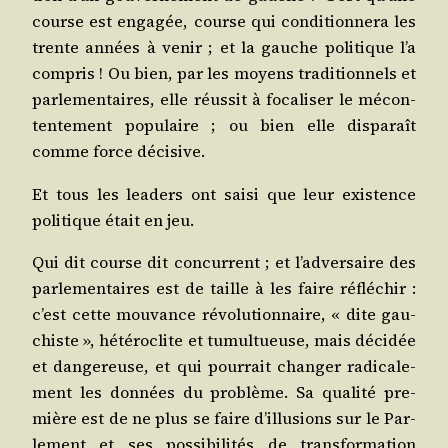
course est enga­gée, course qui condi­tion­ne­ra les
trente années à venir ; et la gauche poli­tique l’a
com­pris ! Ou bien, par les moyens tra­di­tion­nels et
par­le­men­taires, elle réus­sit à foca­li­ser le mécon­
ten­te­ment popu­laire ; ou bien elle dis­pa­raît
comme force décisive.
Et tous les lea­ders ont sai­si que leur exis­tence
poli­tique était en jeu.
Qui dit course dit concur­rent ; et l’adversaire des
par­le­men­taires est de taille à les faire réflé­chir :
c’est cette mou­vance révo­lu­tion­naire, « dite gau­
chiste », hété­ro­clite et tumul­tueuse, mais déci­dée
et dan­ge­reuse, et qui pour­rait chan­ger radi­ca­le­
ment les don­nées du pro­blème. Sa qua­li­té pre­
mière est de ne plus se faire d’illusions sur le Par­
le­ment et ses pos­si­bi­li­tés de trans­for­ma­tion