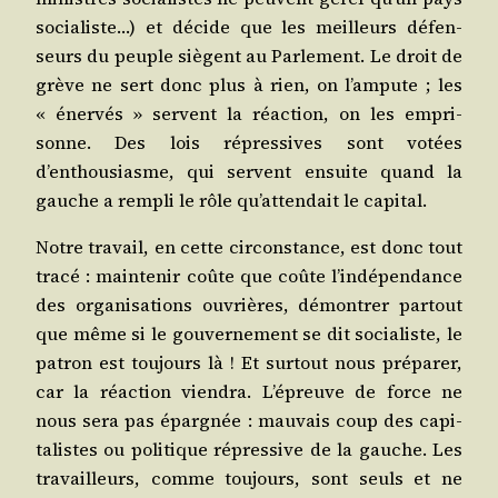
socia­liste…) et décide que les meilleurs défen­
seurs du peuple siègent au Par­le­ment. Le droit de
grève ne sert donc plus à rien, on l’ampute ; les
« éner­vés » servent la réac­tion, on les empri­
sonne. Des lois répres­sives sont votées
d’enthousiasme, qui servent ensuite quand la
gauche a rem­pli le rôle qu’attendait le capital.
Notre tra­vail, en cette cir­cons­tance, est donc tout
tra­cé : main­te­nir coûte que coûte l’indépendance
des orga­ni­sa­tions ouvrières, démon­trer par­tout
que même si le gou­ver­ne­ment se dit socia­liste, le
patron est tou­jours là ! Et sur­tout nous pré­pa­rer,
car la réac­tion vien­dra. L’épreuve de force ne
nous sera pas épar­gnée : mau­vais coup des capi­
ta­listes ou poli­tique répres­sive de la gauche. Les
tra­vailleurs, comme tou­jours, sont seuls et ne