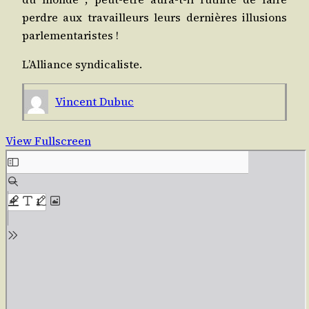
perdre aux tra­vailleurs leurs der­nières illu­sions
parlementaristes !
L’Alliance syn­di­ca­liste.
Vincent Dubuc
View Fullscreen