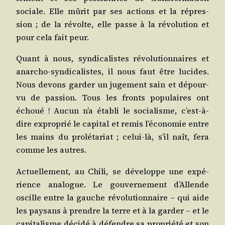
sociale. Elle mûrit par ses actions et la répres­
sion ; de la révolte, elle passe à la révo­lu­tion et
pour cela fait peur.
Quant à nous, syn­di­ca­listes révo­lu­tion­naires et
anar­cho-syn­di­ca­listes, il nous faut être lucides.
Nous devons gar­der un juge­ment sain et dépour­
vu de pas­sion. Tous les fronts popu­laires ont
échoué ! Aucun n’a éta­bli le socia­lisme, c’est-à-
dire expro­prié le capi­tal et remis l’économie entre
les mains du pro­lé­ta­riat ; celui-là, s’il naît, fera
comme les autres.
Actuel­le­ment, au Chi­li, se déve­loppe une expé­
rience ana­logue. Le gou­ver­ne­ment d’Allende
oscille entre la gauche révo­lu­tion­naire – qui aide
les pay­sans à prendre la terre et à la gar­der – et le
capi­ta­lisme déci­dé à défendre sa pro­prié­té et son