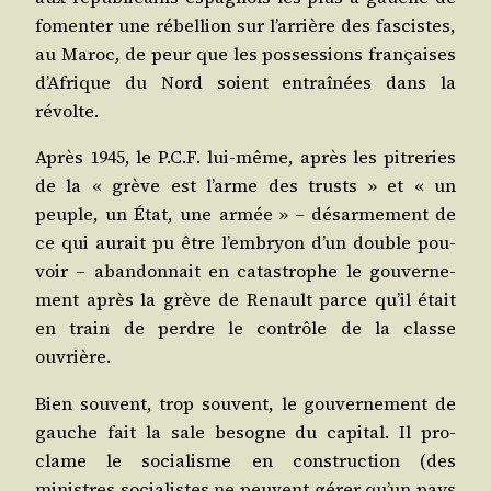
fomen­ter une rébel­lion sur l’arrière des fas­cistes,
au Maroc, de peur que les pos­ses­sions fran­çaises
d’Afrique du Nord soient entraî­nées dans la
révolte.
Après 1945, le P.C.F. lui-même, après les pitre­ries
de la « grève est l’arme des trusts » et « un
peuple, un État, une armée » – désar­me­ment de
ce qui aurait pu être l’embryon d’un double pou­
voir – aban­don­nait en catas­trophe le gou­ver­ne­
ment après la grève de Renault parce qu’il était
en train de perdre le contrôle de la classe
ouvrière.
Bien sou­vent, trop sou­vent, le gou­ver­ne­ment de
gauche fait la sale besogne du capi­tal. Il pro­
clame le socia­lisme en construc­tion (des
ministres socia­listes ne peuvent gérer qu’un pays