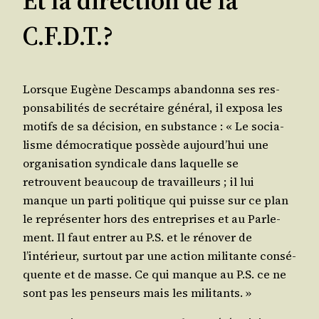
Et la direction de la
C.F.D.T.?
Lorsque Eugène Des­camps aban­don­na ses res­
pon­sa­bi­li­tés de secré­taire géné­ral, il expo­sa les
motifs de sa déci­sion, en sub­stance : « Le socia­
lisme démo­cra­tique pos­sède aujourd’hui une
orga­ni­sa­tion syn­di­cale dans laquelle se
retrouvent beau­coup de tra­vailleurs ; il lui
manque un par­ti poli­tique qui puisse sur ce plan
le repré­sen­ter hors des entre­prises et au Par­le­
ment. Il faut entrer au P.S. et le réno­ver de
l’intérieur, sur­tout par une action mili­tante consé­
quente et de masse. Ce qui manque au P.S. ce ne
sont pas les pen­seurs mais les militants. »