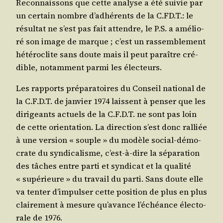
Recon­nais­sons que cette ana­lyse a été sui­vie par
un cer­tain nombre d’adhérents de la C.FD.T.: le
résul­tat ne s’est pas fait attendre, le P.S. a amé­lio­
ré son image de marque ; c’est un ras­sem­ble­ment
hété­ro­clite sans doute mais il peut paraître cré­
dible, notam­ment par­mi les électeurs.
Les rap­ports pré­pa­ra­toires du Conseil natio­nal de
la C.F.D.T. de jan­vier 1974 laissent à pen­ser que les
diri­geants actuels de la C.F.D.T. ne sont pas loin
de cette orien­ta­tion. La direc­tion s’est donc ral­liée
à une ver­sion « souple » du modèle social-démo­
crate du syn­di­ca­lisme, c’est-à-dire la sépa­ra­tion
des tâches entre par­ti et syn­di­cat et la qua­li­té
« supé­rieure » du tra­vail du par­ti. Sans doute elle
va ten­ter d’impulser cette posi­tion de plus en plus
clai­re­ment à mesure qu’avance l’échéance élec­to­
rale de 1976.