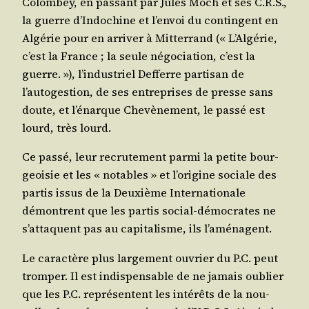
Colom­bey, en pas­sant par Jules Moch et ses C.R.S.,
la guerre d’Indochine et l’envoi du contin­gent en
Algé­rie pour en arri­ver à Mit­ter­rand (« L’Algérie,
c’est la France ; la seule négo­cia­tion, c’est la
guerre. »), l’industriel Def­ferre par­ti­san de
l’autogestion, de ses entre­prises de presse sans
doute, et l’énarque Che­vè­ne­ment, le pas­sé est
lourd, très lourd.
Ce pas­sé, leur recru­te­ment par­mi la petite bour­
geoi­sie et les « notables » et l’origine sociale des
par­tis issus de la Deuxième Inter­na­tio­nale
démontrent que les par­tis social-démo­crates ne
s’attaquent pas au capi­ta­lisme, ils l’aménagent.
Le carac­tère plus lar­ge­ment ouvrier du P.C. peut
trom­per. Il est indis­pen­sable de ne jamais oublier
que les P.C. repré­sentent les inté­rêts de la nou­