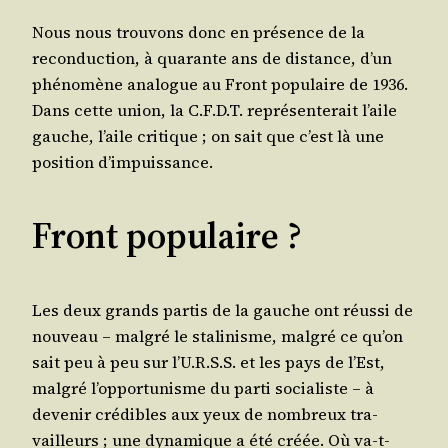
Nous nous trou­vons donc en pré­sence de la
recon­duc­tion, à qua­rante ans de dis­tance, d’un
phé­no­mène ana­logue au Front popu­laire de 1936.
Dans cette union, la C.F.D.T. repré­sen­te­rait l’aile
gauche, l’aile cri­tique ; on sait que c’est là une
posi­tion d’impuissance.
Front populaire ?
Les deux grands par­tis de la gauche ont réus­si de
nou­veau – mal­gré le sta­li­nisme, mal­gré ce qu’on
sait peu à peu sur l’U.R.S.S. et les pays de l’Est,
mal­gré l’opportunisme du par­ti socia­liste – à
deve­nir cré­dibles aux yeux de nom­breux tra­
vailleurs ; une dyna­mique a été créée. Où va-t-