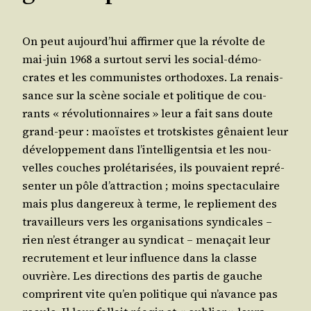
On peut aujourd’hui affir­mer que la révolte de
mai-juin 1968 a sur­tout ser­vi les social-démo­
crates et les com­mu­nistes ortho­doxes. La renais­
sance sur la scène sociale et poli­tique de cou­
rants « révo­lu­tion­naires » leur a fait sans doute
grand-peur : maoïstes et trots­kistes gênaient leur
déve­lop­pe­ment dans l’intelligentsia et les nou­
velles couches pro­lé­ta­ri­sées, ils pou­vaient repré­
sen­ter un pôle d’attraction ; moins spec­ta­cu­laire
mais plus dan­ge­reux à terme, le replie­ment des
tra­vailleurs vers les orga­ni­sa­tions syn­di­cales –
rien n’est étran­ger au syn­di­cat – mena­çait leur
recru­te­ment et leur influence dans la classe
ouvrière. Les direc­tions des par­tis de gauche
com­prirent vite qu’en poli­tique qui n’avance pas