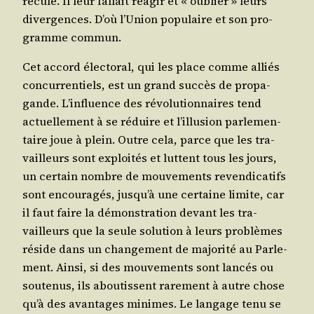
recule. Il leur fal­lait réagir et « oublier » leurs
diver­gences. D’où l’Union popu­laire et son pro­
gramme commun.
Cet accord élec­to­ral, qui les place comme alliés
concur­ren­tiels, est un grand suc­cès de pro­pa­
gande. L’influence des révo­lu­tion­naires tend
actuel­le­ment à se réduire et l’illusion par­le­men­
taire joue à plein. Outre cela, parce que les tra­
vailleurs sont exploi­tés et luttent tous les jours,
un cer­tain nombre de mou­ve­ments reven­di­ca­tifs
sont encou­ra­gés, jusqu’à une cer­taine limite, car
il faut faire la démons­tra­tion devant les tra­
vailleurs que la seule solu­tion à leurs pro­blèmes
réside dans un chan­ge­ment de majo­ri­té au Par­le­
ment. Ain­si, si des mou­ve­ments sont lan­cés ou
sou­te­nus, ils abou­tissent rare­ment à autre chose
qu’à des avan­tages minimes. Le lan­gage tenu se