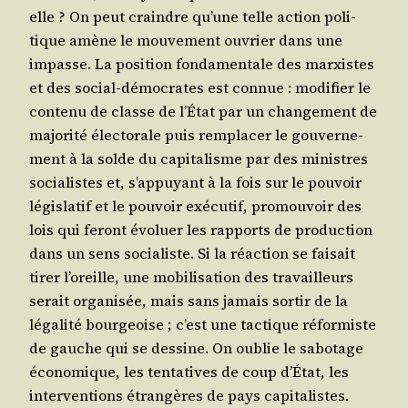
elle ? On peut craindre qu’une telle action poli­
tique amène le mou­ve­ment ouvrier dans une
impasse. La posi­tion fon­da­men­tale des mar­xistes
et des social-démo­crates est connue : modi­fier le
conte­nu de classe de l’État par un chan­ge­ment de
majo­ri­té élec­to­rale puis rem­pla­cer le gou­ver­ne­
ment à la solde du capi­ta­lisme par des ministres
socia­listes et, s’appuyant à la fois sur le pou­voir
légis­la­tif et le pou­voir exé­cu­tif, pro­mou­voir des
lois qui feront évo­luer les rap­ports de pro­duc­tion
dans un sens socia­liste. Si la réac­tion se fai­sait
tirer l’oreille, une mobi­li­sa­tion des tra­vailleurs
serait orga­ni­sée, mais sans jamais sor­tir de la
léga­li­té bour­geoise ; c’est une tac­tique réfor­miste
de gauche qui se des­sine. On oublie le sabo­tage
éco­no­mique, les ten­ta­tives de coup d’État, les
inter­ven­tions étran­gères de pays capi­ta­listes.