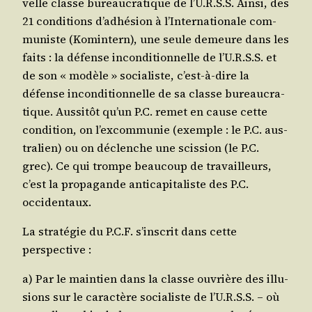
velle classe bureau­cra­tique de l’U.R.S.S. Ain­si, des
21 condi­tions d’adhésion à l’Internationale com­
mu­niste (Komin­tern), une seule demeure dans les
faits : la défense incon­di­tion­nelle de l’U.R.S.S. et
de son « modèle » socia­liste, c’est-à-dire la
défense incon­di­tion­nelle de sa classe bureau­cra­
tique. Aus­si­tôt qu’un P.C. remet en cause cette
condi­tion, on l’excommunie (exemple : le P.C. aus­
tra­lien) ou on déclenche une scis­sion (le P.C.
grec). Ce qui trompe beau­coup de tra­vailleurs,
c’est la pro­pa­gande anti­ca­pi­ta­liste des P.C.
occidentaux.
La stra­té­gie du P.C.F. s’inscrit dans cette
perspective :
a) Par le main­tien dans la classe ouvrière des illu­
sions sur le carac­tère socia­liste de l’U.R.S.S. – où