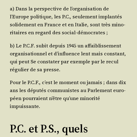
a) Dans la pers­pec­tive de l’organisation de
l’Europe poli­tique, les P.C., seule­ment implan­tés
soli­de­ment en France et en Ita­lie, sont très mino­
ri­taires en regard des social-démocrates ;
b) Le P.C.F. subit depuis 1945 un affai­blis­se­ment
orga­ni­sa­tion­nel et d’influence lent mais constant,
qui peut Se consta­ter par exemple par le recul
régu­lier de sa presse.
Pour le P.C.F., c’est le moment ou jamais ; dans dix
ans les dépu­tés com­mu­nistes au Par­le­ment euro­
péen pour­raient n’être qu’une mino­ri­té
impuissante.
P.C. et P.S., quels