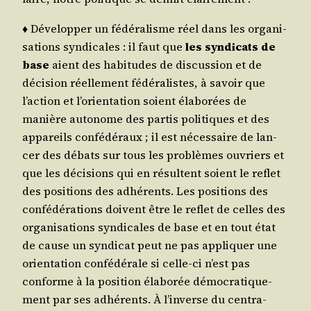
♦ Déve­lop­per un fédé­ra­lisme réel dans les orga­ni­
sa­tions syn­di­cales : il faut que
les syn­di­cats de
base
aient des habi­tudes de dis­cus­sion et de
déci­sion réel­le­ment fédé­ra­listes, à savoir que
l’action et l’orientation soient éla­bo­rées de
manière auto­nome des par­tis poli­tiques et des
appa­reils confé­dé­raux ; il est néces­saire de lan­
cer des débats sur tous les pro­blèmes ouvriers et
que les déci­sions qui en résultent soient le reflet
des posi­tions des adhé­rents. Les posi­tions des
confé­dé­ra­tions doivent être le reflet de celles des
orga­ni­sa­tions syn­di­cales de base et en tout état
de cause un syn­di­cat peut ne pas appli­quer une
orien­ta­tion confé­dé­rale si celle-ci n’est pas
conforme à la posi­tion éla­bo­rée démo­cra­ti­que­
ment par ses adhé­rents. À l’inverse du cen­tra­