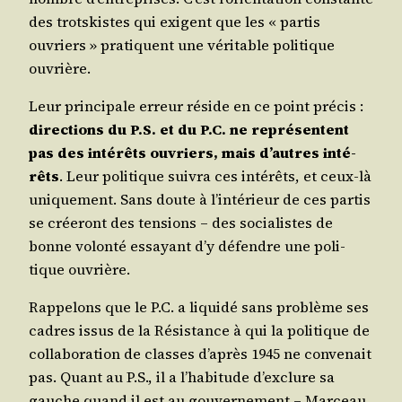
des trots­kistes qui exigent que les « par­tis
ouvriers » pra­tiquent une véri­table poli­tique
ouvrière.
Leur prin­ci­pale erreur réside en ce point pré­cis :
direc­tions du P.S. et du P.C. ne repré­sentent
pas des inté­rêts ouvriers, mais d’autres inté­
rêts
. Leur poli­tique sui­vra ces inté­rêts, et ceux-là
uni­que­ment. Sans doute à l’intérieur de ces par­tis
se crée­ront des ten­sions – des socia­listes de
bonne volon­té essayant d’y défendre une poli­
tique ouvrière.
Rap­pe­lons que le P.C. a liqui­dé sans pro­blème ses
cadres issus de la Résis­tance à qui la poli­tique de
col­la­bo­ra­tion de classes d’après 1945 ne conve­nait
pas. Quant au P.S., il a l’habitude d’exclure sa
gauche quand il est au gou­ver­ne­ment – Mar­ceau