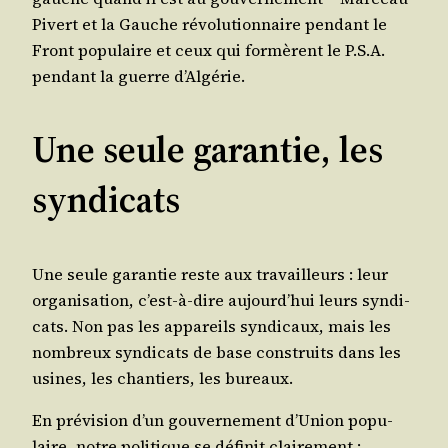
Pivert et la Gauche révo­lu­tion­naire pen­dant le
Front popu­laire et ceux qui for­mèrent le P.S.A.
pen­dant la guerre d’Algérie.
Une seule garantie, les
syndicats
Une seule garan­tie reste aux tra­vailleurs : leur
orga­ni­sa­tion, c’est-à-dire aujourd’hui leurs syn­di­
cats. Non pas les appa­reils syn­di­caux, mais les
nom­breux syn­di­cats de base construits dans les
usines, les chan­tiers, les bureaux.
En pré­vi­sion d’un gou­ver­ne­ment d’Union popu­
laire, notre poli­tique se défi­nit clairement :