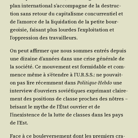
plan inter­na­tio­nal s’accompagne de la des­truc­
tion sans retour du capi­ta­lisme concur­ren­tiel et
de l’amorce de la liqui­da­tion de la petite bour­
geoi­sie, fai­sant plus lourdes l’exploitation et
l’oppression des travailleurs.
On peut affir­mer que nous sommes entrés depuis
une dizaine d’années dans une crise géné­rale de
la socié­té. Ce mou­ve­ment est for­mi­dable et com­
mence même à s’étendre à l’U.R.S.S.: ne pou­vait-
on pas lire récem­ment dans
Poli­tique-Heb­do
une
inter­view d’ouvriers sovié­tiques expri­mant clai­re­
ment des posi­tions de classe proches des nôtres –
bri­sant le mythe de l’État ouvrier et de
l’inexistence de la lutte de classes dans les pays
de l’Est.
Face à ce bou­le­ver­se­ment dont les pre­miers cra­