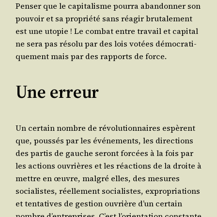
Pen­ser que le capi­ta­lisme pour­ra aban­don­ner son
pou­voir et sa pro­prié­té sans réagir bru­ta­le­ment
est une uto­pie ! Le com­bat entre tra­vail et capi­tal
ne sera pas réso­lu par des lois votées démo­cra­ti­
que­ment mais par des rap­ports de force.
Une erreur
Un cer­tain nombre de révo­lu­tion­naires espèrent
que, pous­sés par les évé­ne­ments, les direc­tions
des par­tis de gauche seront for­cées à la fois par
les actions ouvrières et les réac­tions de la droite à
mettre en œuvre, mal­gré elles, des mesures
socia­listes, réel­le­ment socia­listes, expro­pria­tions
et ten­ta­tives de ges­tion ouvrière d’un cer­tain
nombre d’entreprises. C’est l’orientation constante