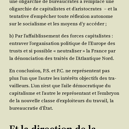
une oli­gar­chie de bureau­crates a rem­pla­cé une
oli­gar­chie de capi­ta­listes et d’aristocrates – et la
ten­ta­tive d’empêcher toute réflexion auto­nome
sur le socia­lisme et les moyens d’y accéder ;
b) Par l’affaiblissement des forces capi­ta­listes :
entra­ver l’organisation poli­tique de l’Europe des
trusts et si pos­sible « neu­tra­li­ser » la France par
la dénon­cia­tion des trai­tés de l’Atlantique Nord.
En conclu­sion, P.S. et P.C. ne repré­sentent pas
plus l’un que l’autre les inté­rêts objec­tifs des tra­
vailleurs. L’un n’est que l’aile démo­cra­tique du
capi­ta­lisme et l’autre le repré­sen­tant et l’embryon
de la nou­velle classe d’exploiteurs du tra­vail, la
bureau­cra­tie d’État.