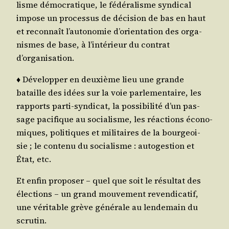
lisme démo­cra­tique, le fédé­ra­lisme syn­di­cal
impose un pro­ces­sus de déci­sion de bas en haut
et recon­naît l’autonomie d’orientation des orga­
nismes de base, à l’intérieur du contrat
d’organisation.
♦ Déve­lop­per en deuxième lieu une grande
bataille des idées sur la voie par­le­men­taire, les
rap­ports par­ti-syn­di­cat, la pos­si­bi­li­té d’un pas­
sage paci­fique au socia­lisme, les réac­tions éco­no­
miques, poli­tiques et mili­taires de la bour­geoi­
sie ; le conte­nu du socia­lisme : auto­ges­tion et
État, etc.
Et enfin pro­po­ser – quel que soit le résul­tat des
élec­tions – un grand mou­ve­ment reven­di­ca­tif,
une véri­table grève géné­rale au len­de­main du
scrutin.