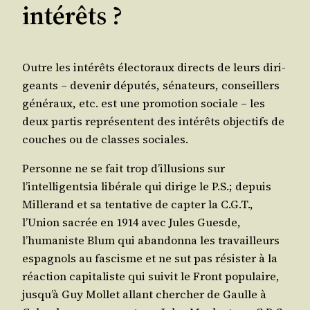
intérêts ?
Outre les inté­rêts élec­to­raux directs de leurs diri­
geants – deve­nir dépu­tés, séna­teurs, conseillers
géné­raux, etc. est une pro­mo­tion sociale – les
deux par­tis repré­sentent des inté­rêts objec­tifs de
couches ou de classes sociales.
Per­sonne ne se fait trop d’illusions sur
l’intelligentsia libé­rale qui dirige le P.S.; depuis
Mil­le­rand et sa ten­ta­tive de cap­ter la C.G.T.,
l’Union sacrée en 1914 avec Jules Guesde,
l’humaniste Blum qui aban­don­na les tra­vailleurs
espa­gnols au fas­cisme et ne sut pas résis­ter à la
réac­tion capi­ta­liste qui sui­vit le Front popu­laire,
jusqu’à Guy Mol­let allant cher­cher de Gaulle à