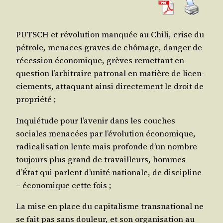
PUTSCH et révo­lu­tion man­quée au Chi­li, crise du
pétrole, menaces graves de chô­mage, dan­ger de
réces­sion éco­no­mique, grèves remet­tant en
ques­tion l’arbitraire patro­nal en matière de licen­
cie­ments, atta­quant ain­si direc­te­ment le droit de
propriété ;
Inquié­tude pour l’avenir dans les couches
sociales mena­cées par l’évolution éco­no­mique,
radi­ca­li­sa­tion lente mais pro­fonde d’un nombre
tou­jours plus grand de tra­vailleurs, hommes
d’État qui parlent d’unité natio­nale, de dis­ci­pline
– éco­no­mique cette fois ;
La mise en place du capi­ta­lisme trans­na­tio­nal ne
se fait pas sans dou­leur, et son orga­ni­sa­tion au