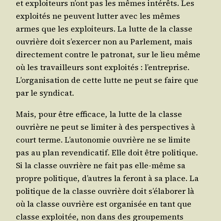
et exploi­teurs n’ont pas les mêmes inté­rêts. Les
exploi­tés ne peuvent lut­ter avec les mêmes
armes que les exploi­teurs. La lutte de la classe
ouvrière doit s’exercer non au Par­le­ment, mais
direc­te­ment contre le patro­nat, sur le lieu même
où les tra­vailleurs sont exploi­tés : l’entreprise.
L’organisation de cette lutte ne peut se faire que
par le syndicat.
Mais
, pour être effi­cace, la lutte de la classe
ouvrière ne peut se limi­ter à des pers­pec­tives à
court terme. L’autonomie ouvrière ne se limite
pas au plan reven­di­ca­tif. Elle doit être poli­tique.
Si la classe ouvrière ne fait pas elle-même sa
propre poli­tique, d’autres la feront à sa place. La
poli­tique de la classe ouvrière doit s’élaborer là
où la classe ouvrière est orga­ni­sée en tant que
classe exploi­tée, non dans des grou­pe­ments