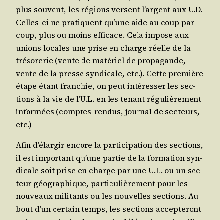
plus sou­vent, les régions versent l’argent aux U.D.
Celles-ci ne pra­tiquent qu’une aide au coup par
coup, plus ou moins effi­cace. Cela impose aux
unions locales une prise en charge réelle de la
tré­so­re­rie (vente de maté­riel de pro­pa­gande,
vente de la presse syn­di­cale, etc.). Cette pre­mière
étape étant fran­chie, on peut inté­res­ser les sec­
tions à la vie de l’U.L. en les tenant régu­liè­re­ment
infor­mées (comptes-ren­dus, jour­nal de sec­teurs,
etc.)
Afin d’élargir encore la par­ti­ci­pa­tion des sec­tions,
il est impor­tant qu’une par­tie de la for­ma­tion syn­
di­cale soit prise en charge par une U.L. ou un sec­
teur géo­gra­phique, par­ti­cu­liè­re­ment pour les
nou­veaux mili­tants ou les nou­velles sec­tions. Au
bout d’un cer­tain temps, les sec­tions accep­te­ront