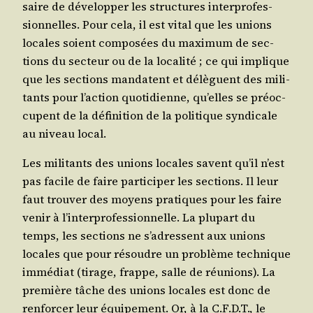
saire de déve­lop­per les struc­tures inter­pro­fes­
sion­nelles. Pour cela, il est vital que les unions
locales soient com­po­sées du maxi­mum de sec­
tions du sec­teur ou de la loca­li­té ; ce qui implique
que les sec­tions man­datent et délèguent des mili­
tants pour l’action quo­ti­dienne, qu’elles se pré­oc­
cupent de la défi­ni­tion de la poli­tique syn­di­cale
au niveau local.
Les mili­tants des unions locales savent qu’il n’est
pas facile de faire par­ti­ci­per les sec­tions. Il leur
faut trou­ver des moyens pra­tiques pour les faire
venir à l’interprofessionnelle. La plu­part du
temps, les sec­tions ne s’adressent aux unions
locales que pour résoudre un pro­blème tech­nique
immé­diat (tirage, frappe, salle de réunions). La
pre­mière tâche des unions locales est donc de
ren­for­cer leur équi­pe­ment. Or, à la C.F.D.T., le