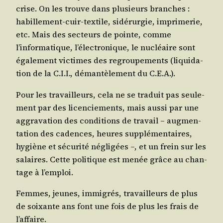
crise. On les trouve dans plu­sieurs branches :
habille­ment-cuir-tex­tile, sidé­rur­gie, impri­me­rie,
etc. Mais des sec­teurs de pointe, comme
l’informatique, l’électronique, le nucléaire sont
éga­le­ment vic­times des regrou­pe­ments (liqui­da­
tion de la C.I.I., déman­tè­le­ment du C.E.A.).
Pour les tra­vailleurs, cela ne se tra­duit pas seule­
ment par des licen­cie­ments, mais aus­si par une
aggra­va­tion des condi­tions de tra­vail – aug­men­
ta­tion des cadences, heures sup­plé­men­taires,
hygiène et sécu­ri­té négli­gées –, et un frein sur les
salaires. Cette poli­tique est menée grâce au chan­
tage à l’emploi.
Femmes, jeunes, immi­grés, tra­vailleurs de plus
de soixante ans font une fois de plus les frais de
l’affaire.