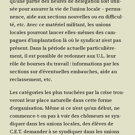
qu’une par­tie des heures de délé­ga­tion soit uti­li­
sée pour assu­rer la vie de l’union locale – per­ma­
nence, aide aux sec­tions nou­velles ou en dif­fi­cul­
té, etc. Avec ce maté­riel mili­tant, les unions
locales pour­ront lan­cer elles-mêmes des cam­
pagnes d’implantation là où le syn­di­cat n’est pas
pré­sent. Dans la période actuelle par­ti­cu­liè­re­
ment, il est pos­sible de redon­ner aux U.L. leur
rôle de bourses du tra­vail : infor­ma­tions par les
sec­tions sur d’éventuelles embauches, aide au
reclas­se­ment, etc.
Les caté­go­ries
les plus tou­chées par la crise trou­
ve­ront leur place natu­relle dans cette forme
d’organisation. Même si ce n’est qu’un début, ne
com­mence-t-on pas à voir des chô­meurs se syn­
di­quer dans les unions locales, des élèves de
C.E.T. deman­der à se syn­di­quer dans les unions