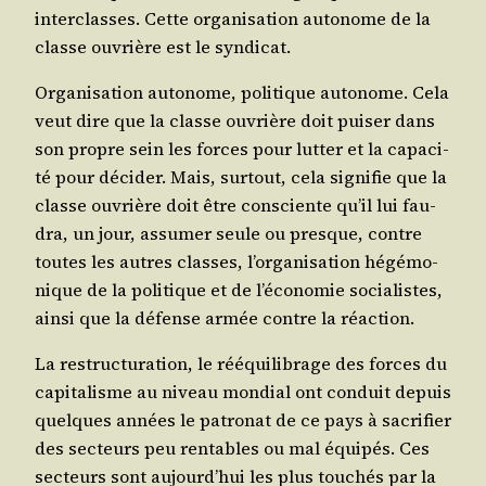
inter­classes. Cette orga­ni­sa­tion auto­nome de la
classe ouvrière est le syndicat.
Orga­ni­sa­tion
auto­nome, poli­tique auto­nome. Cela
veut dire que la classe ouvrière doit pui­ser dans
son propre sein les forces pour lut­ter et la capa­ci­
té pour déci­der. Mais, sur­tout, cela signi­fie que la
classe ouvrière doit être consciente qu’il lui fau­
dra, un jour, assu­mer seule ou presque, contre
toutes les autres classes, l’organisation hégé­mo­
nique de la poli­tique et de l’économie socia­listes,
ain­si que la défense armée contre la réaction.
La restruc­tu­ra­tion
, le rééqui­li­brage des forces du
capi­ta­lisme au niveau mon­dial ont conduit depuis
quelques années le patro­nat de ce pays à sacri­fier
des sec­teurs peu ren­tables ou mal équi­pés. Ces
sec­teurs sont aujourd’hui les plus tou­chés par la