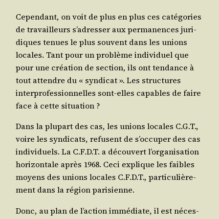
Cepen­dant, on voit de plus en plus ces caté­go­ries
de tra­vailleurs s’adresser aux per­ma­nences juri­
diques tenues le plus sou­vent dans les unions
locales. Tant pour un pro­blème indi­vi­duel que
pour une créa­tion de sec­tion, ils ont ten­dance à
tout attendre du « syn­di­cat ». Les struc­tures
inter­pro­fes­sion­nelles sont-elles capables de faire
face à cette situation ?
Dans la plu­part des cas, les unions locales C.G.T.,
voire les syn­di­cats, refusent de s’occuper des cas
indi­vi­duels. La C.F.D.T. a décou­vert l’organisation
hori­zon­tale après 1968. Ceci explique les faibles
moyens des unions locales C.F.D.T., par­ti­cu­liè­re­
ment dans la région parisienne.
Donc, au plan
de l’action immé­diate, il est néces­