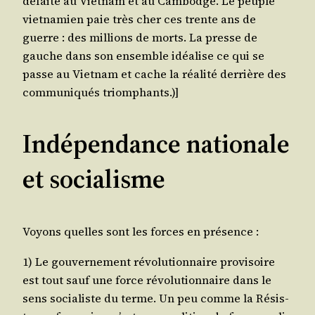
défaite au Viet­nam et au Cam­bodge. Le peuple
viet­na­mien paie très cher ces trente ans de
guerre : des mil­lions de morts. La presse de
gauche dans son ensemble idéa­lise ce qui se
passe au Viet­nam et cache la réa­li­té der­rière des
com­mu­ni­qués triomphants.)]
Indépendance nationale
et socialisme
Voyons quelles sont les forces en présence :
1) Le gou­ver­ne­ment révo­lu­tion­naire pro­vi­soire
est tout sauf une force révo­lu­tion­naire dans le
sens socia­liste du terme. Un peu comme la Résis­