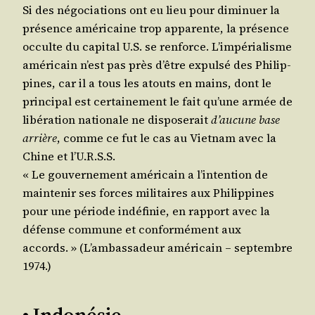
Si des négo­cia­tions ont eu lieu pour dimi­nuer la
pré­sence amé­ri­caine trop appa­rente, la pré­sence
occulte du capi­tal U.S. se ren­force. L’impérialisme
amé­ri­cain n’est pas près d’être expul­sé des Phi­lip­
pines, car il a tous les atouts en mains, dont le
prin­ci­pal est cer­tai­ne­ment le fait qu’une armée de
libé­ra­tion natio­nale ne dis­po­se­rait
d’aucune base
arrière
, comme ce fut le cas au Viet­nam avec la
Chine et l’U.R.S.S.
« Le gou­ver­ne­ment amé­ri­cain a l’intention de
main­te­nir ses forces mili­taires aux Phi­lip­pines
pour une période indé­fi­nie, en rap­port avec la
défense com­mune et confor­mé­ment aux
accords. » (L’ambassadeur amé­ri­cain – sep­tembre
1974.)
• Indonésie