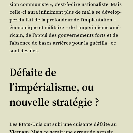
sion com­mu­niste », c’est-à-dire natio­na­liste. Mais
celle-ci aura infi­ni­ment plus de mal à se déve­lop­
per du fait de la pro­fon­deur de l’implantation –
éco­no­mique et mili­taire – de l’impérialisme amé­
ri­cain, de l’appui des gou­ver­ne­ments forts et de
l’absence de bases arrières pour la gué­rilla : ce
sont des îles.
Défaite de
l’impérialisme, ou
nouvelle stratégie ?
Les États-Unis ont subi une cui­sante défaite au
Viet­nam. Mais ce serait une erreur de gros­sir