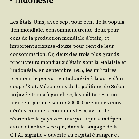
Les États-Unis, avec sept pour cent de la popu­la­
tion mon­diale, consomment trente-deux pour
cent de la pro­duc­tion mon­diale d’étain, et
importent soixante-douze pour cent de leur
consom­ma­tion. Or, deux des trois plus grands
pro­duc­teurs mon­diaux d’étain sont la Malai­sie et
l’Indonésie. En sep­tembre 1965, les mili­taires
prennent le pou­voir en Indo­né­sie à la suite d’un
coup d’État. Mécon­tents de la poli­tique de Sukar­
no jugée trop « à gauche », les mili­taires com­
mencent par mas­sa­crer 500000 per­sonnes consi­
dé­rées comme « com­mu­nistes », avant de
réorien­ter le pays vers une poli­tique « indé­pen­
dante et active » ce qui, dans le lan­gage de la
C.I.A., signi­fie « ouverte au capi­tal étran­ger et