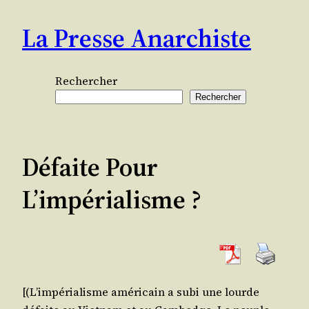
Aller
La Presse Anarchiste
au
contenu
Rechercher
Rechercher
Défaite Pour
L’impérialisme ?
[(L’impérialisme amé­ri­cain a subi une lourde