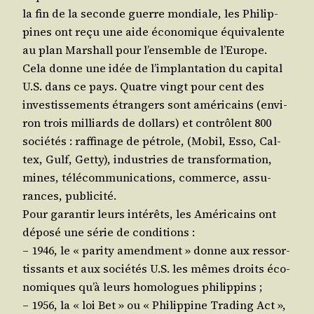
la fin de la seconde guerre mon­diale, les Phi­lip­
pines ont reçu une aide éco­no­mique équi­va­lente
au plan Mar­shall pour l’ensemble de l’Europe.
Cela donne une idée de l’implantation du capi­tal
U.S. dans ce pays. Quatre vingt pour cent des
inves­tis­se­ments étran­gers sont amé­ri­cains (envi­
ron trois mil­liards de dol­lars) et contrôlent 800
socié­tés : raf­fi­nage de pétrole, (Mobil, Esso, Cal­
tex, Gulf, Get­ty), indus­tries de trans­for­ma­tion,
mines, télé­com­mu­ni­ca­tions, com­merce, assu­
rances, publicité.
Pour garan­tir leurs inté­rêts, les Amé­ri­cains ont
dépo­sé une série de conditions :
– 1946, le « pari­ty amend­ment » donne aux res­sor­
tis­sants et aux socié­tés U.S. les mêmes droits éco­
no­miques qu’à leurs homo­logues philippins ;
– 1956, la « loi Bet » ou « Phi­lip­pine Tra­ding Act »,