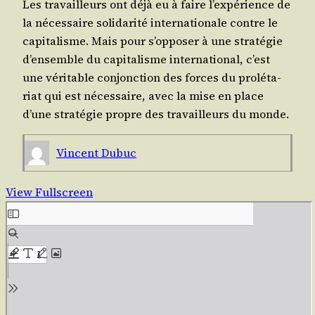
Les tra­vailleurs ont déjà eu à faire l’expérience de
la néces­saire soli­da­ri­té inter­na­tio­nale contre le
capi­ta­lisme. Mais pour s’opposer à une stra­té­gie
d’ensemble du capi­ta­lisme inter­na­tio­nal, c’est
une véri­table conjonc­tion des forces du pro­lé­ta­
riat qui est néces­saire, avec la mise en place
d’une stra­té­gie propre des tra­vailleurs du monde.
Vincent Dubuc
View Fullscreen