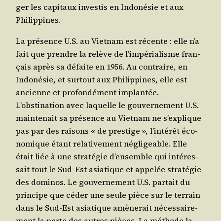
ger les capi­taux inves­tis en Indo­né­sie et aux
Philippines.
La pré­sence U.S. au Viet­nam est récente : elle n’a
fait que prendre la relève de l’impérialisme fran­
çais après sa défaite en 1956. Au contraire, en
Indo­né­sie, et sur­tout aux Phi­lip­pines, elle est
ancienne et pro­fon­dé­ment implan­tée.
L’obstination avec laquelle le gou­ver­ne­ment U.S.
main­te­nait sa pré­sence au Viet­nam ne s’explique
pas par des rai­sons « de pres­tige », l’intérêt éco­
no­mique étant rela­ti­ve­ment négli­geable. Elle
était liée à une stra­té­gie d’ensemble qui inté­res­
sait tout le Sud-Est asia­tique et appe­lée stra­té­gie
des domi­nos. Le gou­ver­ne­ment U.S. par­tait du
prin­cipe que céder une seule pièce sur le ter­rain
dans le Sud-Est asia­tique amè­ne­rait néces­sai­re­
ment la perte des autres pièces. La méthode la