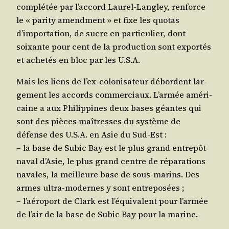
com­plé­tée par l’accord Lau­rel-Lan­gley, ren­force
le « pari­ty amend­ment » et fixe les quo­tas
d’importation, de sucre en par­ti­cu­lier, dont
soixante pour cent de la pro­duc­tion sont expor­tés
et ache­tés en bloc par les U.S.A.
Mais les liens de l’ex-colonisateur débordent lar­
ge­ment les accords com­mer­ciaux. L’armée amé­ri­
caine a aux Phi­lip­pines deux bases géantes qui
sont des pièces maî­tresses du sys­tème de
défense des U.S.A. en Asie du Sud-Est :
– la base de Subic Bay est le plus grand entre­pôt
naval d’Asie, le plus grand centre de répa­ra­tions
navales, la meilleure base de sous-marins. Des
armes ultra-modernes y sont entreposées ;
– l’aéroport de Clark est l’équivalent pour l’armée
de l’air de la base de Subic Bay pour la marine.