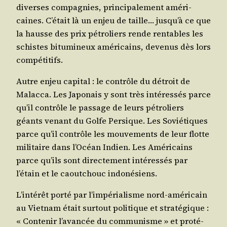
diverses com­pa­gnies, prin­ci­pa­le­ment amé­ri­
caines. C’était là un enjeu de taille… jusqu’à ce que
la hausse des prix pétro­liers rende ren­tables les
schistes bitu­mi­neux amé­ri­cains, deve­nus dès lors
compétitifs.
Autre enjeu capi­tal : le contrôle du détroit de
Malac­ca. Les Japo­nais y sont très inté­res­sés parce
qu’il contrôle le pas­sage de leurs pétro­liers
géants venant du Golfe Per­sique. Les Sovié­tiques
parce qu’il contrôle les mou­ve­ments de leur flotte
mili­taire dans l’Océan Indien. Les Amé­ri­cains
parce qu’ils sont direc­te­ment inté­res­sés par
l’étain et le caou­tchouc indonésiens.
L’intérêt por­té par l’impérialisme nord-amé­ri­cain
au Viet­nam était sur­tout poli­tique et stra­té­gique :
« Conte­nir l’avancée du com­mu­nisme » et pro­té­