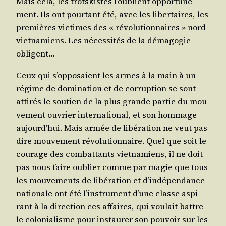
Mais cela, les trots­kistes l’oublient oppor­tu­né­
ment. Ils ont pour­tant été, avec les liber­taires, les
pre­mières vic­times des « révo­lu­tion­naires » nord-
viet­na­miens. Les néces­si­tés de la déma­go­gie
obligent…
Ceux qui s’opposaient les armes à la main à un
régime de domi­na­tion et de cor­rup­tion se sont
atti­rés le sou­tien de la plus grande par­tie du mou­
ve­ment ouvrier inter­na­tio­nal, et son hom­mage
aujourd’hui. Mais armée de libé­ra­tion ne veut pas
dire mou­ve­ment révo­lu­tion­naire. Quel que soit le
cou­rage des com­bat­tants viet­na­miens, il ne doit
pas nous faire oublier comme par magie que tous
les mou­ve­ments de libé­ra­tion et d’indépendance
natio­nale ont été l’instrument d’une classe aspi­
rant à la direc­tion ces affaires, qui vou­lait battre
le colo­nia­lisme pour ins­tau­rer son pou­voir sur les