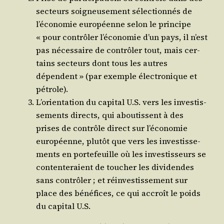
sec­teurs soi­gneu­se­ment sélec­tion­nés de
l’économie euro­péenne selon le prin­cipe
« pour contrô­ler l’économie d’un pays, il n’est
pas néces­saire de contrô­ler tout, mais cer­
tains sec­teurs dont tous les autres
dépendent » (par exemple élec­tro­nique et
pétrole).
L’orientation du capi­tal U.S. vers les inves­tis­
se­ments directs, qui abou­tissent à des
prises de contrôle direct sur l’économie
euro­péenne, plu­tôt que vers les inves­tis­se­
ments en por­te­feuille où les inves­tis­seurs se
conten­te­raient de tou­cher les divi­dendes
sans contrô­ler ; et réin­ves­tis­se­ment sur
place des béné­fices, ce qui accroît le poids
du capi­tal U.S.