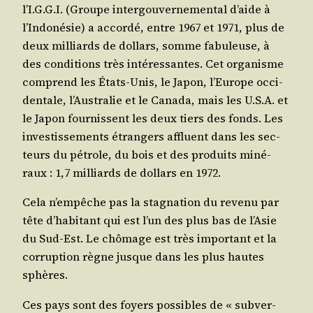
l’I.G.G.I. (Groupe inter­gou­ver­ne­men­tal d’aide à
l’Indonésie) a accor­dé, entre 1967 et 1971, plus de
deux mil­liards de dol­lars, somme fabu­leuse, à
des condi­tions très inté­res­santes. Cet orga­nisme
com­prend les États-Unis, le Japon, l’Europe occi­
den­tale, l’Australie et le Cana­da, mais les U.S.A. et
le Japon four­nissent les deux tiers des fonds. Les
inves­tis­se­ments étran­gers affluent dans les sec­
teurs du pétrole, du bois et des pro­duits miné­
raux : 1,7 mil­liards de dol­lars en 1972.
Cela n’empêche pas la stag­na­tion du reve­nu par
tête d’habitant qui est l’un des plus bas de l’Asie
du Sud-Est. Le chô­mage est très impor­tant et la
cor­rup­tion règne jusque dans les plus hautes
sphères.
Ces pays sont des foyers pos­sibles de « sub­ver­