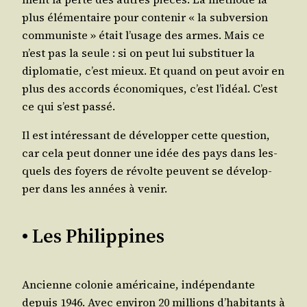
plus élé­men­taire pour conte­nir « la sub­ver­sion
com­mu­niste » était l’usage des armes. Mais ce
n’est pas la seule : si on peut lui sub­sti­tuer la
diplo­ma­tie, c’est mieux. Et quand on peut avoir en
plus des accords éco­no­miques, c’est l’idéal. C’est
ce qui s’est passé.
Il est inté­res­sant de déve­lop­per cette ques­tion,
car cela peut don­ner une idée des pays dans les­
quels des foyers de révolte peuvent se déve­lop­
per dans les années à venir.
• Les Philippines
Ancienne colo­nie amé­ri­caine, indé­pen­dante
depuis 1946. Avec envi­ron 20 mil­lions d’habitants à