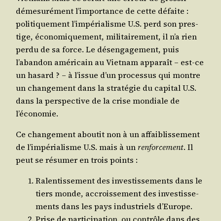
déme­su­ré­ment l’importance de cette défaite :
poli­ti­que­ment l’impérialisme U.S. perd son pres­
tige, éco­no­mi­que­ment, mili­tai­re­ment, il n’a rien
per­du de sa force. Le désen­ga­ge­ment, puis
l’abandon amé­ri­cain au Viet­nam appa­raît – est-ce
un hasard ? – à l’issue d’un pro­ces­sus qui montre
un chan­ge­ment dans la stra­té­gie du capi­tal U.S.
dans la pers­pec­tive de la crise mon­diale de
l’économie.
Ce chan­ge­ment abou­tit non à un affai­blis­se­ment
de l’impérialisme U.S. mais à un
ren­for­ce­ment
. Il
peut se résu­mer en trois points :
Ralen­tis­se­ment des inves­tis­se­ments dans le
tiers monde, accrois­se­ment des inves­tis­se­
ments dans les pays indus­triels d’Europe.
Prise de par­ti­ci­pa­tion. ou contrôle dans des