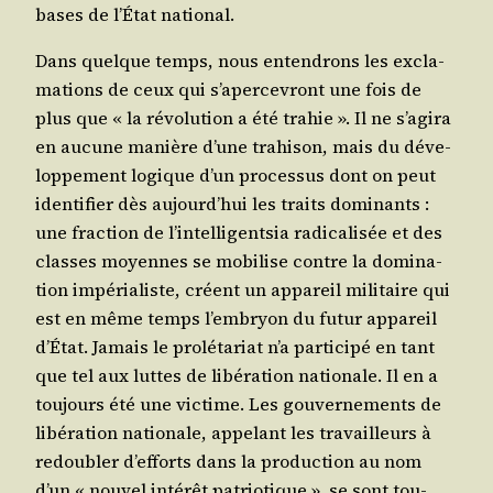
bases de l’État national.
Dans quelque temps, nous enten­drons les excla­
ma­tions de ceux qui s’apercevront une fois de
plus que « la révo­lu­tion a été tra­hie ». Il ne s’agira
en aucune manière d’une tra­hi­son, mais du déve­
lop­pe­ment logique d’un pro­ces­sus dont on peut
iden­ti­fier dès aujourd’hui les traits domi­nants :
une frac­tion de l’intelligentsia radi­ca­li­sée et des
classes moyennes se mobi­lise contre la domi­na­
tion impé­ria­liste, créent un appa­reil mili­taire qui
est en même temps l’embryon du futur appa­reil
d’État. Jamais le pro­lé­ta­riat n’a par­ti­ci­pé en tant
que tel aux luttes de libé­ra­tion natio­nale. Il en a
tou­jours été une vic­time. Les gou­ver­ne­ments de
libé­ra­tion natio­nale, appe­lant les tra­vailleurs à
redou­bler d’efforts dans la pro­duc­tion au nom
d’un « nou­vel inté­rêt patrio­tique », se sont tou­