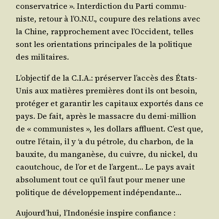
conser­va­trice ». Inter­dic­tion du Par­ti com­mu­
niste, retour à l’O.N.U., cou­pure des rela­tions avec
la Chine, rap­pro­che­ment avec l’Occident, telles
sont les orien­ta­tions prin­ci­pales de la poli­tique
des militaires.
L’objectif de la C.I.A.: pré­ser­ver l’accès des États-
Unis aux matières pre­mières dont ils ont besoin,
pro­té­ger et garan­tir les capi­taux expor­tés dans ce
pays. De fait, après le mas­sacre du demi-mil­lion
de « com­mu­nistes », les dol­lars affluent. C’est que,
outre l’étain, il y ‘a du pétrole, du char­bon, de la
bauxite, du man­ga­nèse, du cuivre, du nickel, du
caou­tchouc, de l’or et de l’argent… Le pays avait
abso­lu­ment tout ce qu’il faut pour mener une
poli­tique de déve­lop­pe­ment indépendante…
Aujourd’hui, l’Indonésie ins­pire confiance :