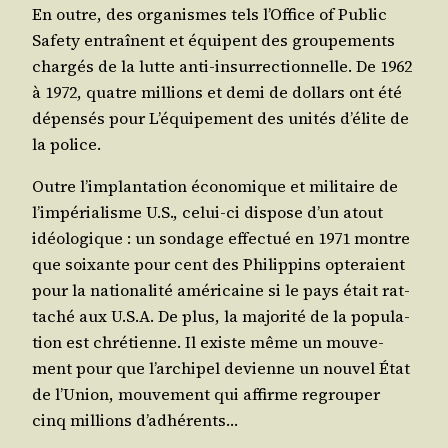
En outre, des orga­nismes tels l’Office of Public
Safe­ty entraînent et équipent des grou­pe­ments
char­gés de la lutte anti-insur­rec­tion­nelle. De 1962
à 1972, quatre mil­lions et demi de dol­lars ont été
dépen­sés pour L’équipement des uni­tés d’élite de
la police.
Outre l’implantation éco­no­mique et mili­taire de
l’impérialisme U.S., celui-ci dis­pose d’un atout
idéo­lo­gique : un son­dage effec­tué en 1971 montre
que soixante pour cent des Phi­lip­pins opte­raient
pour la natio­na­li­té amé­ri­caine si le pays était rat­
ta­ché aux U.S.A. De plus, la majo­ri­té de la popu­la­
tion est chré­tienne. Il existe même un mou­ve­
ment pour que l’archipel devienne un nou­vel État
de l’Union, mou­ve­ment qui affirme regrou­per
cinq mil­lions d’adhérents…