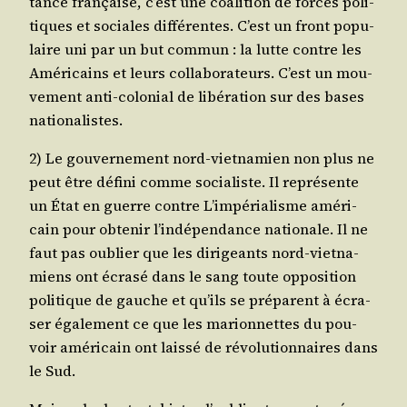
tance fran­çaise, c’est une coa­li­tion de forces poli­
tiques et sociales dif­fé­rentes. C’est un front popu­
laire uni par un but com­mun : la lutte contre les
Amé­ri­cains et leurs col­la­bo­ra­teurs. C’est un mou­
ve­ment anti-colo­nial de libé­ra­tion sur des bases
nationalistes.
2) Le gou­ver­ne­ment nord-viet­na­mien non plus ne
peut être défi­ni comme socia­liste. Il repré­sente
un État en guerre contre L’impérialisme amé­ri­
cain pour obte­nir l’indépendance natio­nale. Il ne
faut pas oublier que les diri­geants nord-viet­na­
miens ont écra­sé dans le sang toute oppo­si­tion
poli­tique de gauche et qu’ils se pré­parent à écra­
ser éga­le­ment ce que les marion­nettes du pou­
voir amé­ri­cain ont lais­sé de révo­lu­tion­naires dans
le Sud.