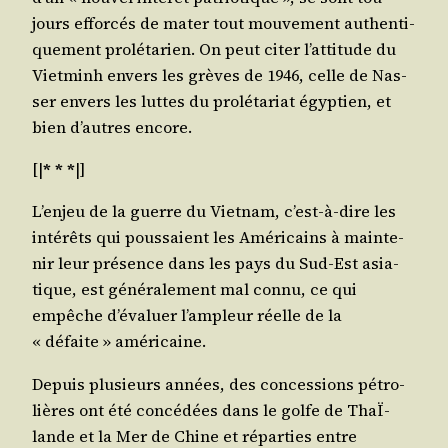
jours effor­cés de mater tout mou­ve­ment authen­ti­
que­ment pro­lé­ta­rien. On peut citer l’attitude du
Viet­minh envers les grèves de 1946, celle de Nas­
ser envers les luttes du pro­lé­ta­riat égyp­tien, et
bien d’autres encore.
[|
* * *
|]
L’enjeu de la guerre du Viet­nam, c’est-à-dire les
inté­rêts qui pous­saient les Amé­ri­cains à main­te­
nir leur pré­sence dans les pays du Sud-Est asia­
tique, est géné­ra­le­ment mal connu, ce qui
empêche d’évaluer l’ampleur réelle de la
« défaite » américaine.
Depuis plu­sieurs années, des conces­sions pétro­
lières ont été concé­dées dans le golfe de ThaÏ­
lande et la Mer de Chine et répar­ties entre