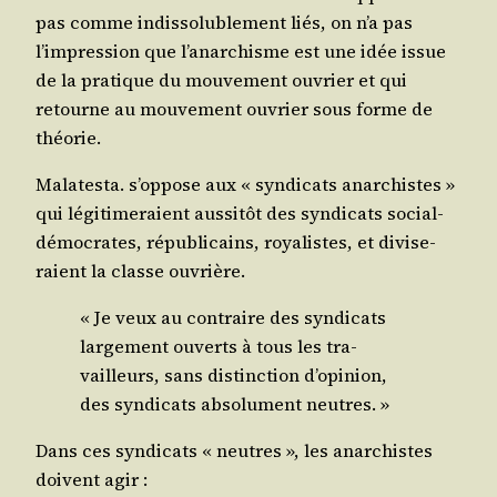
pas comme indis­so­lu­ble­ment liés, on n’a pas
l’impression que l’anarchisme est une idée issue
de la pra­tique du mou­ve­ment ouvrier et qui
retourne au mou­ve­ment ouvrier sous forme de
théorie.
Mala­tes­ta. s’oppose aux « syn­di­cats anar­chistes »
qui légi­ti­me­raient aus­si­tôt des syn­di­cats social-
démo­crates, répu­bli­cains, roya­listes, et divi­se­
raient la classe ouvrière.
« Je veux au contraire des syn­di­cats
lar­ge­ment ouverts à tous les tra­
vailleurs, sans dis­tinc­tion d’opinion,
des syn­di­cats abso­lu­ment neutres. »
Dans ces syn­di­cats « neutres », les anar­chistes
doivent agir :