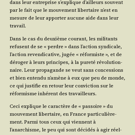
dans leur entre­prise s’explique d’ailleurs sou­vent
par le fait que le mou­ve­ment liber­taire n’est en
mesure de leur appor­ter aucune aide dans leur
travail.
Dans le cas du deuxième cou­rant, les mili­tants
refusent de se « perdre » dans l’action syn­di­cale,
l’action reven­di­ca­tive, jugée « réfor­miste », et de
déro­ger à leurs prin­cipes, à la pure­té révo­lu­tion­
naire. Leur pro­pa­gande se veut sans conces­sions
et bien enten­du n’amène à eux que peu de monde,
ce qui jus­ti­fie en retour leur convic­tion sur le
réfor­misme inhé­rent des travailleurs.
Ceci explique le carac­tère de « pas­soire » du
mou­ve­ment liber­taire, en France par­ti­cu­liè­re­
ment. Par­mi tous ceux qui viennent à
l’anarchisme, le peu qui sont déci­dés à agir réel­