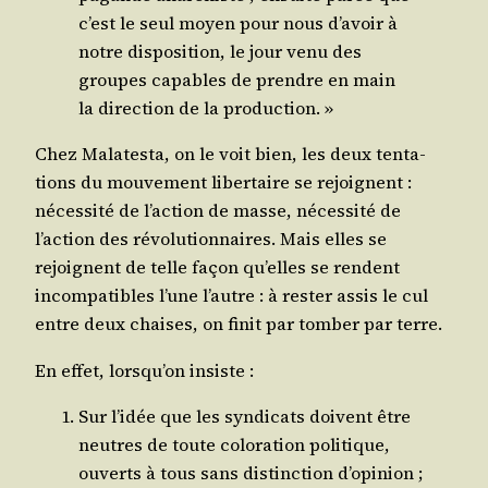
c’est le seul moyen pour nous d’avoir à
notre dis­po­si­tion, le jour venu des
groupes capables de prendre en main
la direc­tion de la production. »
Chez Mala­tes­ta, on le voit bien, les deux ten­ta­
tions du mou­ve­ment liber­taire se rejoignent :
néces­si­té de l’action de masse, néces­si­té de
l’action des révo­lu­tion­naires. Mais elles se
rejoignent de telle façon qu’elles se rendent
incom­pa­tibles l’une l’autre : à res­ter assis le cul
entre deux chaises, on finit par tom­ber par terre.
En effet, lorsqu’on insiste :
Sur l’idée que les syn­di­cats doivent être
neutres de toute colo­ra­tion poli­tique,
ouverts à tous sans dis­tinc­tion d’opinion ;