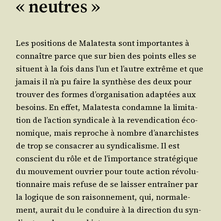
« neutres »
Les posi­tions de Mala­tes­ta sont impor­tantes à
connaître parce que sur bien des points elles se
situent à la fois dans l’un et l’autre extrême et que
jamais il n’a pu faire la syn­thèse des deux pour
trou­ver des formes d’organisation adap­tées aux
besoins. En effet, Mala­tes­ta condamne la limi­ta­
tion de l’action syn­di­cale à la reven­di­ca­tion éco­
no­mique, mais reproche à nombre d’anarchistes
de trop se consa­crer au syn­di­ca­lisme. Il est
conscient du rôle et de l’importance stra­té­gique
du mou­ve­ment ouvrier pour toute action révo­lu­
tion­naire mais refuse de se lais­ser entraî­ner par
la logique de son rai­son­ne­ment, qui, nor­ma­le­
ment, aurait du le conduire à la direc­tion du syn­