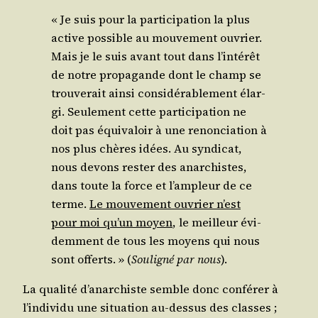
« Je suis pour la par­ti­ci­pa­tion la plus
active pos­sible au mou­ve­ment ouvrier.
Mais je le suis avant tout dans l’intérêt
de notre pro­pa­gande dont le champ se
trou­ve­rait ain­si consi­dé­ra­ble­ment élar­
gi. Seule­ment cette par­ti­ci­pa­tion ne
doit pas équi­va­loir à une renon­cia­tion à
nos plus chères idées. Au syn­di­cat,
nous devons res­ter des anar­chistes,
dans toute la force et l’ampleur de ce
terme.
Le mou­ve­ment ouvrier n’est
pour moi qu’un moyen
, le meilleur évi­
dem­ment de tous les moyens qui nous
sont offerts. » (
Sou­li­gné par nous
).
La qua­li­té d’anarchiste semble donc confé­rer à
l’individu une situa­tion au-des­sus des classes ;