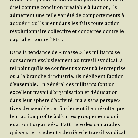
duel comme condi­tion préa­lable à l’action, ils
admettent une telle varié­té de com­por­te­ments à
acqué­rir qu’ils nient dans les faits toute action
révo­lu­tion­naire col­lec­tive et concer­tée contre le
capi­tal et contre l’État.
Dans la ten­dance de « masse », les mili­tants se
consacrent exclu­si­ve­ment au tra­vail syn­di­cal, à
tel point qu’ils se confinent sou­vent à l’entreprise
ou à la branche d’industrie. Ils négligent l’action
d’ensemble. En géné­ral ces mili­tants font un
excellent tra­vail d’organisation et d’éducation
dans leur sphère d’activité, mais sans pers­pec­
tives d’ensemble ; et fina­le­ment il en résulte que
leur action pro­fite à d’autres grou­pe­ments qui
eux, sont orga­ni­sés… L’attitude des cama­rades
qui se « retranchent » der­rière le tra­vail syn­di­cal