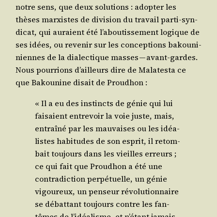
notre sens, que deux solu­tions : adop­ter les
thèses mar­xistes de divi­sion du tra­vail par­ti-syn­
di­cat, qui auraient été l’aboutissement logique de
ses idées, ou reve­nir sur les concep­tions bakou­ni­
niennes de la dia­lec­tique masses — avant-gardes.
Nous pour­rions d’ailleurs dire de Mala­tes­ta ce
que Bakou­nine disait de Proudhon :
« Il a eu des ins­tincts de génie qui lui
fai­saient entre­voir la voie juste, mais,
entraî­né par les mau­vaises ou les idéa­
listes habi­tudes de son esprit, il retom­
bait tou­jours dans les vieilles erreurs ;
ce qui fait que Prou­dhon a été une
contra­dic­tion per­pé­tuelle, un génie
vigou­reux, un pen­seur révo­lu­tion­naire
se débat­tant tou­jours contre les fan­
tômes de l’idéalisme, et n’étant jamais