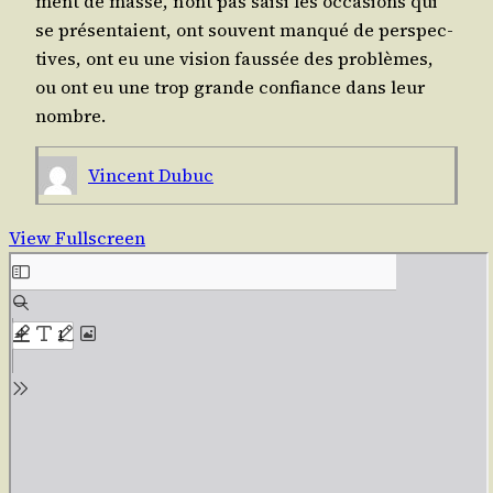
ment de masse, n’ont pas sai­si les occa­sions qui
se pré­sen­taient, ont sou­vent man­qué de pers­pec­
tives, ont eu une vision faus­sée des pro­blèmes,
ou ont eu une trop grande confiance dans leur
nombre.
Vincent Dubuc
View Fullscreen