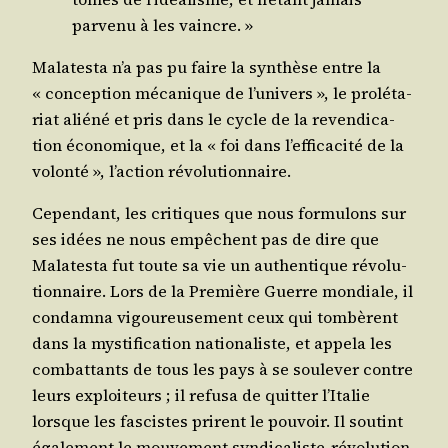
par­ve­nu à les vaincre. »
Mala­tes­ta n’a pas pu faire la syn­thèse entre la
« concep­tion méca­nique de l’univers », le pro­lé­ta­
riat alié­né et pris dans le cycle de la reven­di­ca­
tion éco­no­mique, et la « foi dans l’efficacité de la
volon­té », l’action révolutionnaire.
Cepen­dant, les cri­tiques que nous for­mu­lons sur
ses idées ne nous empêchent pas de dire que
Mala­tes­ta fut toute sa vie un authen­tique révo­lu­
tion­naire. Lors de la Pre­mière Guerre mon­diale, il
condam­na vigou­reu­se­ment ceux qui tom­bèrent
dans la mys­ti­fi­ca­tion natio­na­liste, et appe­la les
com­bat­tants de tous les pays à se sou­le­ver contre
leurs exploi­teurs ; il refu­sa de quit­ter l’Italie
lorsque les fas­cistes prirent le pou­voir. Il sou­tint
éga­le­ment le mou­ve­ment syn­di­ca­liste-révo­lu­tion­