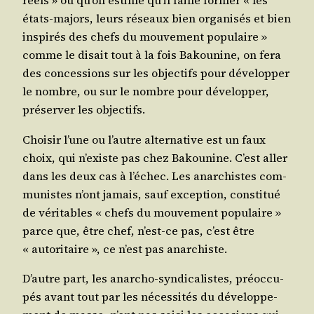
réels » ou qu’on estime qu’il faille for­mer « les
états-majors, leurs réseaux bien orga­ni­sés et bien
ins­pi­rés des chefs du mou­ve­ment popu­laire »
comme le disait tout à la fois Bakou­nine, on fera
des conces­sions sur les objec­tifs pour déve­lop­per
le nombre, ou sur le nombre pour déve­lop­per,
pré­ser­ver les objectifs.
Choi­sir l’une ou l’autre alter­na­tive est un faux
choix, qui n’existe pas chez Bakou­nine. C’est aller
dans les deux cas à l’échec. Les anar­chistes com­
mu­nistes n’ont jamais, sauf excep­tion, consti­tué
de véri­tables « chefs du mou­ve­ment popu­laire »
parce que, être chef, n’est-ce pas, c’est être
« auto­ri­taire », ce n’est pas anarchiste.
D’autre part, les anar­cho-syn­di­ca­listes, pré­oc­cu­
pés avant tout par les néces­si­tés du déve­lop­pe­