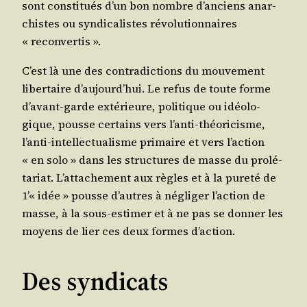
sont consti­tués d’un bon nombre d’anciens anar­
chistes ou syn­di­ca­listes révo­lu­tion­naires
« reconvertis ».
C’est là une des contra­dic­tions du mou­ve­ment
liber­taire d’aujourd’hui. Le refus de toute forme
d’avant-garde exté­rieure, poli­tique ou idéo­lo­
gique, pousse cer­tains vers l’anti-théoricisme,
l’anti-intellectualisme pri­maire et vers l’action
« en solo » dans les struc­tures de masse du pro­lé­
ta­riat. L’attachement aux règles et à la pure­té de
1’« idée » pousse d’autres à négli­ger l’action de
masse, à la sous-esti­mer et à ne pas se don­ner les
moyens de lier ces deux formes d’action.
Des syndicats