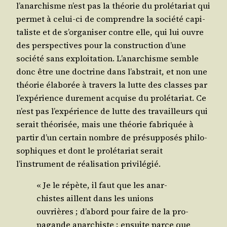
l’anarchisme n’est pas la théo­rie du pro­lé­ta­riat qui
per­met à celui-ci de com­prendre la socié­té capi­
ta­liste et de s’organiser contre elle, qui lui ouvre
des pers­pec­tives pour la construc­tion d’une
socié­té sans exploi­ta­tion. L’anarchisme semble
donc être une doc­trine dans l’abstrait, et non une
théo­rie éla­bo­rée à tra­vers la lutte des classes par
l’expérience dure­ment acquise du pro­lé­ta­riat. Ce
n’est pas l’expérience de lutte des tra­vailleurs qui
serait théo­ri­sée, mais une théo­rie fabri­quée à
par­tir d’un cer­tain nombre de pré­sup­po­sés phi­lo­
so­phiques et dont le pro­lé­ta­riat serait
l’instrument de réa­li­sa­tion privilégié.
« Je le répète, il faut que les anar­
chistes aillent dans les unions
ouvrières ; d’abord pour faire de la pro­
pa­gande anar­chiste ; ensuite parce que