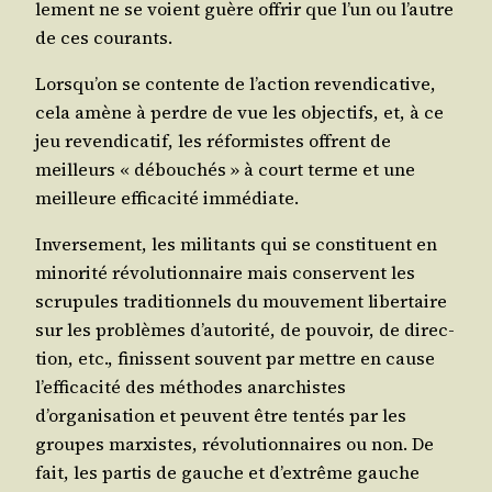
le­ment ne se voient guère offrir que l’un ou l’autre
de ces courants.
Lorsqu’on se contente de l’action reven­di­ca­tive,
cela amène à perdre de vue les objec­tifs, et, à ce
jeu reven­di­ca­tif, les réfor­mistes offrent de
meilleurs « débou­chés » à court terme et une
meilleure effi­ca­ci­té immédiate.
Inver­se­ment, les mili­tants qui se consti­tuent en
mino­ri­té révo­lu­tion­naire mais conservent les
scru­pules tra­di­tion­nels du mou­ve­ment liber­taire
sur les pro­blèmes d’autorité, de pou­voir, de direc­
tion, etc., finissent sou­vent par mettre en cause
l’efficacité des méthodes anar­chistes
d’organisation et peuvent être ten­tés par les
groupes mar­xistes, révo­lu­tion­naires ou non. De
fait, les par­tis de gauche et d’extrême gauche