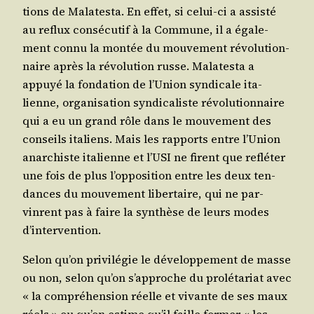
tions de Mala­tes­ta. En effet, si celui-ci a assis­té
au reflux consé­cu­tif à la Com­mune, il a éga­le­
ment connu la mon­tée du mou­ve­ment révo­lu­tion­
naire après la révo­lu­tion russe. Mala­tes­ta a
appuyé la fon­da­tion de l’Union syn­di­cale ita­
lienne, orga­ni­sa­tion syn­di­ca­liste révo­lu­tion­naire
qui a eu un grand rôle dans le mou­ve­ment des
conseils ita­liens. Mais les rap­ports entre l’Union
anar­chiste ita­lienne et l’USI ne firent que reflé­ter
une fois de plus l’opposition entre les deux ten­
dances du mou­ve­ment liber­taire, qui ne par­
vinrent pas à faire la syn­thèse de leurs modes
d’intervention.
Selon qu’on pri­vi­lé­gie le déve­lop­pe­ment de masse
ou non, selon qu’on s’approche du pro­lé­ta­riat avec
« la com­pré­hen­sion réelle et vivante de ses maux