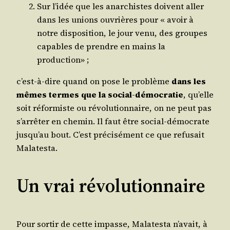
Sur l’idée que les anar­chistes doivent aller
dans les unions ouvrières pour « avoir à
notre dis­po­si­tion, le jour venu, des groupes
capables de prendre en mains la
production» ;
c’est-à-dire quand on pose le pro­blème
dans les
mêmes termes que la social-démo­cra­tie
, qu’elle
soit réfor­miste ou révo­lu­tion­naire, on ne peut pas
s’arrêter en che­min. Il faut être social-démo­crate
jusqu’au bout. C’est pré­ci­sé­ment ce que refu­sait
Malatesta.
Un vrai révolutionnaire
Pour sor­tir de cette impasse, Mala­tes­ta n’avait, à