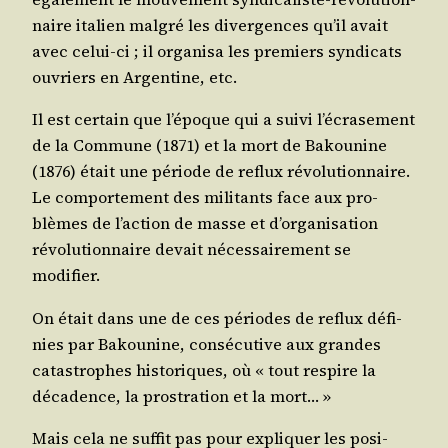
naire ita­lien mal­gré les diver­gences qu’il avait
avec celui-ci ; il orga­ni­sa les pre­miers syn­di­cats
ouvriers en Argen­tine, etc.
Il est cer­tain que l’époque qui a sui­vi l’écrasement
de la Com­mune (1871) et la mort de Bakou­nine
(1876) était une période de reflux révo­lu­tion­naire.
Le com­por­te­ment des mili­tants face aux pro­
blèmes de l’action de masse et d’organisation
révo­lu­tion­naire devait néces­sai­re­ment se
modifier.
On était dans une de ces périodes de reflux défi­
nies par Bakou­nine, consé­cu­tive aux grandes
catas­trophes his­to­riques, où « tout res­pire la
déca­dence, la pros­tra­tion et la mort… »
Mais cela ne suf­fit pas pour expli­quer les posi­