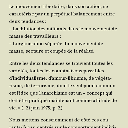
Le mou­ve­ment liber­taire, dans son action, se
carac­té­rise par un per­pé­tuel balan­ce­ment entre
deux tendances :
– La dilu­tion des mili­tants dans le mou­ve­ment de
masse des travailleurs ;
– L’organisation sépa­rée du mou­ve­ment de
masse, sec­taire et cou­pée de la réalité.
Entre les deux ten­dances se trouvent toutes les
varié­tés, toutes les com­bi­nai­sons pos­sibles
d’individualisme, d’amour-librisme, de végé­ta­
risme, de ter­ro­risme, dont le seul point com­mun
est l’idée que l’anarchisme est un « concept qui
doit être pra­ti­qué main­te­nant comme atti­tude de
vie. » (
, 21 juin 1975, p. 2.)
Nous met­tons consciem­ment de côté ces cou­
rants-là car, cen­trés sur le com­por­te­ment indi­vi­