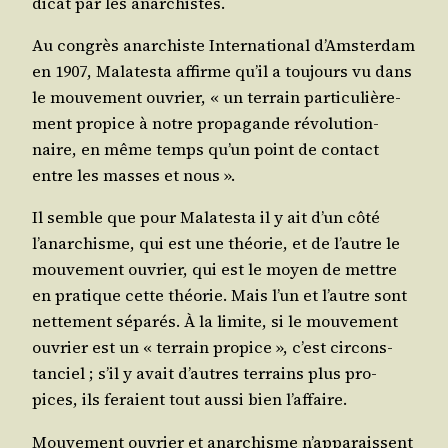
di­cat par les anarchistes.
Au congrès anar­chiste Inter­na­tio­nal d’Amsterdam
en 1907, Mala­tes­ta affirme qu’il a tou­jours vu dans
le mou­ve­ment ouvrier, « un ter­rain par­ti­cu­liè­re­
ment pro­pice à notre pro­pa­gande révo­lu­tion­
naire, en même temps qu’un point de contact
entre les masses et nous ».
Il semble que pour Mala­tes­ta il y ait d’un côté
l’anarchisme, qui est une théo­rie, et de l’autre le
mou­ve­ment ouvrier, qui est le moyen de mettre
en pra­tique cette théo­rie. Mais l’un et l’autre sont
net­te­ment sépa­rés. À la limite, si le mou­ve­ment
ouvrier est un « ter­rain pro­pice », c’est cir­cons­
tan­ciel ; s’il y avait d’autres ter­rains plus pro­
pices, ils feraient tout aus­si bien l’affaire.
Mou­ve­ment ouvrier et anar­chisme n’apparaissent