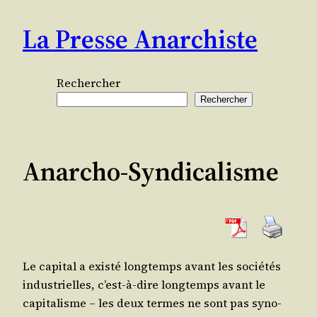
Aller
La Presse Anarchiste
au
contenu
Rechercher
Rechercher
Anarcho-Syndicalisme
Le capi­tal a exis­té long­temps avant les socié­tés
indus­trielles, c’est-à-dire long­temps avant le
capi­ta­lisme – les deux termes ne sont pas syno­