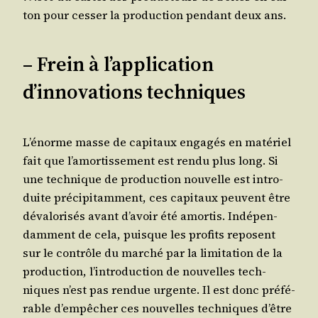
ton pour ces­ser la pro­duc­tion pen­dant deux ans.
– Frein à l’application
d’innovations techniques
L’énorme masse de capi­taux enga­gés en maté­riel
fait que l’amortissement est ren­du plus long. Si
une tech­nique de pro­duc­tion nou­velle est intro­
duite pré­ci­pi­tam­ment, ces capi­taux peuvent être
déva­lo­ri­sés avant d’avoir été amor­tis. Indé­pen­
dam­ment de cela, puisque les pro­fits reposent
sur le contrôle du mar­ché par la limi­ta­tion de la
pro­duc­tion, l’introduction de nou­velles tech­
niques n’est pas ren­due urgente. Il est donc pré­fé­
rable d’empêcher ces nou­velles tech­niques d’être