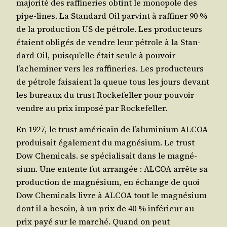
majo­ri­té des raf­fi­ne­ries obtint le mono­pole des
pipe-lines. La Stan­dard Oil par­vint à raf­fi­ner 90 %
de la pro­duc­tion US de pétrole. Les pro­duc­teurs
étaient obli­gés de vendre leur pétrole à la Stan­
dard Oil, puisqu’elle était seule à pou­voir
l’acheminer vers les raf­fi­ne­ries. Les pro­duc­teurs
de pétrole fai­saient la queue tous les jours devant
les bureaux du trust Rocke­fel­ler pour pou­voir
vendre au prix impo­sé par Rockefeller.
En 1927, le trust amé­ri­cain de l’aluminium ALCOA
pro­dui­sait éga­le­ment du magné­sium. Le trust
Dow Che­mi­cals. se spé­cia­li­sait dans le magné­
sium. Une entente fut arran­gée : ALCOA arrête sa
pro­duc­tion de magné­sium, en échange de quoi
Dow Che­mi­cals livre à ALCOA tout le magné­sium
dont il a besoin, à un prix de 40 % infé­rieur au
prix payé sur le mar­ché. Quand on peut