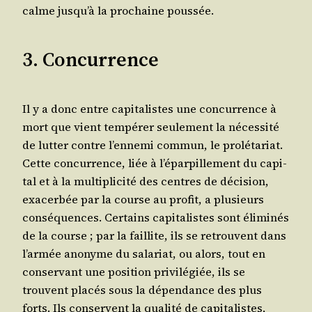
calme jusqu’à la pro­chaine poussée.
3. Concurrence
Il y a donc entre capi­ta­listes une concur­rence à
mort que vient tem­pé­rer seule­ment la néces­si­té
de lut­ter contre l’ennemi com­mun, le pro­lé­ta­riat.
Cette concur­rence, liée à l’éparpillement du capi­
tal et à la mul­ti­pli­ci­té des centres de déci­sion,
exa­cer­bée par la course au pro­fit, a plu­sieurs
consé­quences. Cer­tains capi­ta­listes sont éli­mi­nés
de la course ; par la faillite, ils se retrouvent dans
l’armée ano­nyme du sala­riat, ou alors, tout en
conser­vant une posi­tion pri­vi­lé­giée, ils se
trouvent pla­cés sous la dépen­dance des plus
forts. Ils conservent la qua­li­té de capi­ta­listes,