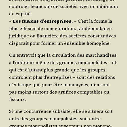
contrô­ler beau­coup de socié­tés avec un mini­mum
de capital.
–
Les fusions d’entreprises.
– C’est la forme la
plus effi­cace de concen­tra­tion. L’indépendance
juri­dique ou finan­cière des socié­tés consti­tu­tives
dis­pa­raît pour for­mer un ensemble homogène.
On entre­voit que la cir­cu­la­tion des mar­chan­dises
à l’intérieur même des groupes mono­po­listes – et
qui est d’autant plus grande que les groupes
contrôlent plus d’entreprises – sont des rela­tions
d’échange qui, pour être mon­nayées, n’en sont
pas moins sur­tout des arti­fices comp­tables ou
fiscaux.
Si une concur­rence sub­siste, elle se situe­ra soit
entre les groupes mono­po­listes, soit entre
groupes mono­po­listes et sec­teurs non mono­po­