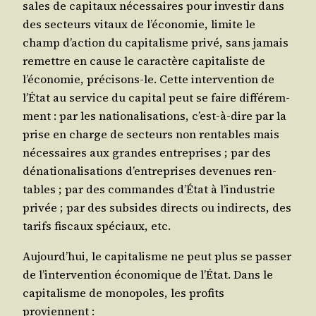
sales de capi­taux néces­saires pour inves­tir dans
des sec­teurs vitaux de l’économie, limite le
champ d’action du capi­ta­lisme pri­vé, sans jamais
remettre en cause le carac­tère capi­ta­liste de
l’économie, pré­ci­sons-le. Cette inter­ven­tion de
l’État au ser­vice du capi­tal peut se faire dif­fé­rem­
ment : par les natio­na­li­sa­tions, c’est-à-dire par la
prise en charge de sec­teurs non ren­tables mais
néces­saires aux grandes entre­prises ; par des
déna­tio­na­li­sa­tions d’entreprises deve­nues ren­
tables ; par des com­mandes d’État à l’industrie
pri­vée ; par des sub­sides directs ou indi­rects, des
tarifs fis­caux spé­ciaux, etc.
Aujourd’hui, le capi­ta­lisme ne peut plus se pas­ser
de l’intervention éco­no­mique de l’État. Dans le
capi­ta­lisme de mono­poles, les pro­fits
proviennent :