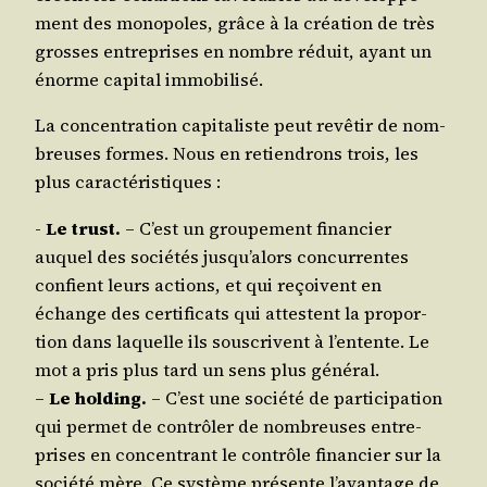
ment des mono­poles, grâce à la créa­tion de très
grosses entre­prises en nombre réduit, ayant un
énorme capi­tal immobilisé.
La concen­tra­tion capi­ta­liste peut revê­tir de nom­
breuses formes. Nous en retien­drons trois, les
plus caractéristiques :
-
Le trust.
– C’est un grou­pe­ment finan­cier
auquel des socié­tés jusqu’alors concur­rentes
confient leurs actions, et qui reçoivent en
échange des cer­ti­fi­cats qui attestent la pro­por­
tion dans laquelle ils sous­crivent à l’entente. Le
mot a pris plus tard un sens plus général.
–
Le hol­ding.
– C’est une socié­té de par­ti­ci­pa­tion
qui per­met de contrô­ler de nom­breuses entre­
prises en concen­trant le contrôle finan­cier sur la
socié­té mère. Ce sys­tème pré­sente l’avantage de