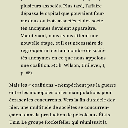
plu­sieurs asso­ciés. Plus tard, l’affaire
dépas­sa le capi­tal que pou­vaient four­
nir deux ou trois asso­ciés et des socié­
tés ano­nymes devaient appa­raître…
Main­te­nant, nous avons atteint une
nou­velle étape, et il est néces­saire de
regrou­per un cer­tain nombre de socié­
tés ano­nymes en ce que nous appe­lons
une coa­li­tion. »(Ch. Wil­son, Uni­le­ver, I,
p. 65).
Mais les « coa­li­tions » n’empêchent pas la guerre
entre les mono­poles ou les mani­pu­la­tions pour
écra­ser les concur­rents. Vers la fin du siècle der­
nier, une mul­ti­tude de socié­tés se concur­ren­
çaient dans la pro­duc­tion de pétrole aux États-
Unis. Le groupe Rocke­fel­ler qui réunis­sait la