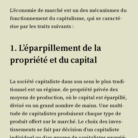
L’économie de mar­ché est un des méca­nismes du
fonc­tion­ne­ment du capi­ta­lisme, qui se carac­té­
rise par les traits suivants :
1. L’éparpillement de la
propriété et du capital
La socié­té capi­ta­liste dans son sens le plus tra­di­
tion­nel est un régime. de pro­prié­té pri­vée des
moyens de pro­duc­tion, où le capi­tal est épar­pillé,
divi­sé en un grand nombre de mains. Une mul­ti­
tude de capi­ta­listes pro­duisent chaque type de
pro­duit offert sur le mar­ché. Le choix des inves­
tis­se­ments se fait par déci­sion d’un capi­ta­liste
indi­vi­duel ou d’un groupe de capi­ta­listes pro­prié­