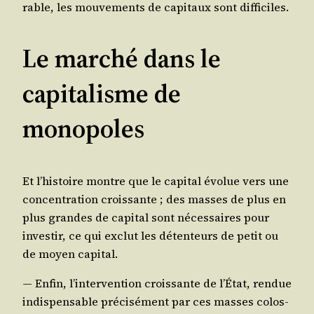
rable, les mou­ve­ments de capi­taux sont difficiles.
Le marché dans le
capitalisme de
monopoles
Et l’histoire montre que le capi­tal évo­lue vers une
concen­tra­tion crois­sante ; des masses de plus en
plus grandes de capi­tal sont néces­saires pour
inves­tir, ce qui exclut les déten­teurs de petit ou
de moyen capital.
— Enfin, l’intervention crois­sante de l’État, ren­due
indis­pen­sable pré­ci­sé­ment par ces masses colos­