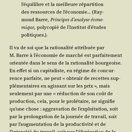
l’équilibre et la meilleure répar­ti­tion
des res­sources de l’économie… (Ray­
mond Barre,
Prin­cipes d’analyse éco­no­
mique
, poly­co­pié de l’Institut d’études
politiques.).
Il va de soi que la ratio­na­li­té attri­buée par
M. Barre à l’économie de mar­ché est par­fai­te­ment
orien­tée dans le sens de la ratio­na­li­té bour­geoise.
En effet si un capi­ta­liste, en régime de concur­
rence par­faite, ne peut « obte­nir de recettes sup­
plé­men­taires en agis­sant sur les prix », mais
seule­ment par une « réduc­tion de son coût de
pro­duc­tion, cela, pour le pro­lé­taire, ne signi­fie
qu’une chose : aggra­va­tion de l’exploitation, soit
par la pro­lon­ga­tion de la jour­née de tra­vail, soit
par l’augmentation de la pro­duc­ti­vi­té et de
l’intensité du tra­vail, soit par l’élimination de la