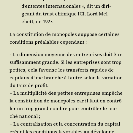
d’ententes inter­na­tio­nales », dit un diri­
geant du trust chi­mique ICI. Lord Mel­
chett, en 1927.
La consti­tu­tion de mono­poles sup­pose cer­taines
condi­tions préa­lables cependant :
- La dimen­sion moyenne des entre­prises doit être
suf­fi­sam­ment grande. Si les entre­prises sont trop
petites, cela favo­rise les trans­ferts rapides de
capi­taux d’une branche à l’autre selon la varia­tion
du taux de profit.
– La mul­ti­pli­ci­té des petites entre­prises empêche
la consti­tu­tion de mono­poles car il faut en contrô­
ler un trop grand nombre pour contrô­ler le mar­
ché national ;
– La cen­tra­li­sa­tion et la concen­tra­tion du capi­tal
créent les condi­tions favo­rables au déve­lop­pe­