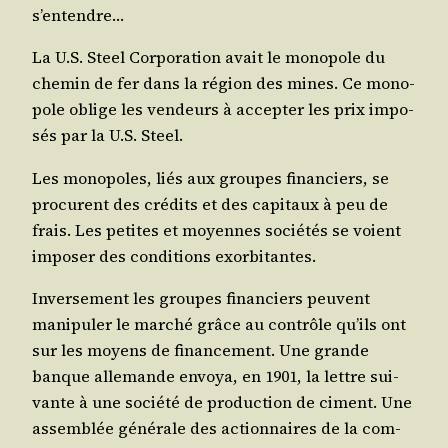
s’entendre…
La U.S. Steel Cor­po­ra­tion avait le mono­pole du
che­min de fer dans la région des mines. Ce mono­
pole oblige les ven­deurs à accep­ter les prix impo­
sés par la U.S. Steel.
Les mono­poles, liés aux groupes finan­ciers, se
pro­curent des cré­dits et des capi­taux à peu de
frais. Les petites et moyennes socié­tés se voient
impo­ser des condi­tions exorbitantes.
Inver­se­ment les groupes finan­ciers peuvent
mani­pu­ler le mar­ché grâce au contrôle qu’ils ont
sur les moyens de finan­ce­ment. Une grande
banque alle­mande envoya, en 1901, la lettre sui­
vante à une socié­té de pro­duc­tion de ciment. Une
assem­blée géné­rale des action­naires de la com­