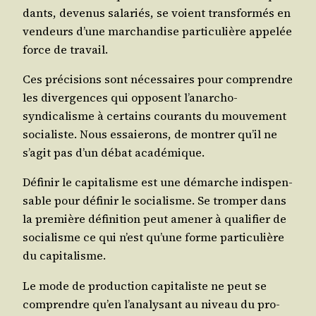
dants, deve­nus sala­riés, se voient trans­for­més en
ven­deurs d’une mar­chan­dise par­ti­cu­lière appe­lée
force de travail.
Ces pré­ci­sions sont néces­saires pour com­prendre
les diver­gences qui opposent l’anarcho-
syndicalisme à cer­tains cou­rants du mou­ve­ment
socia­liste. Nous essaie­rons, de mon­trer qu’il ne
s’agit pas d’un débat académique.
Défi­nir le capi­ta­lisme est une démarche indis­pen­
sable pour défi­nir le socia­lisme. Se trom­per dans
la pre­mière défi­ni­tion peut ame­ner à qua­li­fier de
socia­lisme ce qui n’est qu’une forme par­ti­cu­lière
du capitalisme.
Le mode de pro­duc­tion capi­ta­liste ne peut se
com­prendre qu’en l’analysant au niveau du pro­