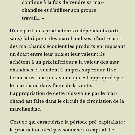
conti­nue à la fois de vendre sa mar­
chan­dise et d’utiliser son propre
travail… »
D’une part, des pro­duc­teurs indé­pen­dants (arti­
sans) fabriquent des mar­chan­dises, d’autre part
des mar­chands écoulent les pro­duits en impo­sant
un écart entre leur prix et leur valeur : ils
achètent à un prix infé­rieur à la valeur des mar­
chan­dises et vendent à un prix supé­rieur. Il se
forme ain­si une plus-value qui est appro­priée par
le mar­chand dans l’acte de la vente.
L’appropriation de cette plus-value par le mar­
chand est faite dans le cir­cuit de cir­cu­la­tion de la
marchandise.
C’est ce qui carac­té­rise la période pré-capi­ta­liste :
la pro­duc­tion n’est pas sou­mise au capi­tal. Le