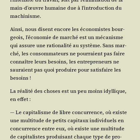
main‑d’œuvre humaine due à l’introduction du
machinisme.
Ain­si, nous disent encore les éco­no­mistes bour­
geois, l’économie de mar­ché est un méca­nisme
qui assure une ratio­na­li­té au sys­tème. Sans mar­
ché, les consom­ma­teurs ne pour­raient pas faire
connaître leurs besoins, les entre­pre­neurs ne
sau­raient pas quoi pro­duire pour satis­faire les
besoins !
La réa­li­té des choses est un peu moins idyl­lique,
en effet :
— Le capi­ta­lisme de libre concur­rence, où existe
une mul­ti­tude de petits capi­taux indi­vi­duels en
concur­rence entre eux, où existe une mul­ti­tude
de capi­ta­listes pro­dui­sant chaque type de pro­