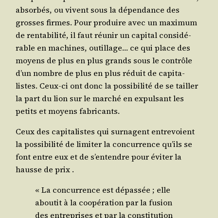
absor­bés, ou vivent sous la dépen­dance des
grosses firmes. Pour pro­duire avec un maxi­mum
de ren­ta­bi­li­té, il faut réunir un capi­tal consi­dé­
rable en machines, outillage… ce qui place des
moyens de plus en plus grands sous le contrôle
d’un nombre de plus en plus réduit de capi­ta­
listes. Ceux-ci ont donc la pos­si­bi­li­té de se tailler
la part du lion sur le mar­ché en expul­sant les
petits et moyens fabricants.
Ceux des capi­ta­listes qui sur­nagent entre­voient
la pos­si­bi­li­té de limi­ter la concur­rence qu’ils se
font entre eux et de s’entendre pour évi­ter la
hausse de prix .
« La concur­rence est dépas­sée ; elle
abou­tit à la coopé­ra­tion par la fusion
des entre­prises et par la consti­tu­tion