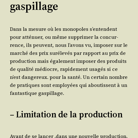
gaspillage
Dans la mesure où les mono­poles s’entendent
pour atté­nuer, ou même sup­pri­mer la concur­
rence, ils peuvent, nous l’avons vu, impo­ser sur le
mar­ché des prix sur­éle­vés par rap­port au prix de
pro­duc­tion mais éga­le­ment impo­ser des pro­duits
de qua­li­té médiocre, rapi­de­ment usa­gés si ce
n’est dan­ge­reux. pour la san­té. Un cer­tain nombre
de pra­tiques sont employées qui abou­tissent à un
fan­tas­tique gaspillage.
– Limitation de la production
Avant de se lan­cer .dans une nou­velle pro­duc­tion,