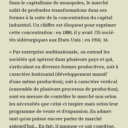
Dans le capi­ta­lisme de mono­poles, le mar­ché
subit de pro­fondes trans­for­ma­tions dans ses
formes à la suite de la concen­tra­tion du capi­tal
indus­triel. Un chiffre est élo­quent pour expri­mer
cette concen­tra­tion : en 1880, il y avait 735 socié­
tés sidé­rur­giques aux États-Unis ; en 1950, 16.
« Par entre­prise mul­ti­na­tio­nale, on entend les
socié­tés qui opèrent dans plu­sieurs pays et qui,
s’articulant en diverses formes pro­duc­tives, soit à
carac­tère hori­zon­tal (déve­lop­pe­ment mas­sif
d’une même pro­duc­tion), soit à carac­tère ver­ti­cal
(ensemble de plu­sieurs pro­ces­sus de pro­duc­tion),
sont en mesure de contrô­ler le mar­ché non selon
les néces­si­tés que celui-ci ins­pire mais selon leur
pro­gramme de vente et d’expansion. En admet­
tant qu’on puisse encore par­ler de mar­ché
aujourd’hui… En fait, il manque ce qui consti­tue,