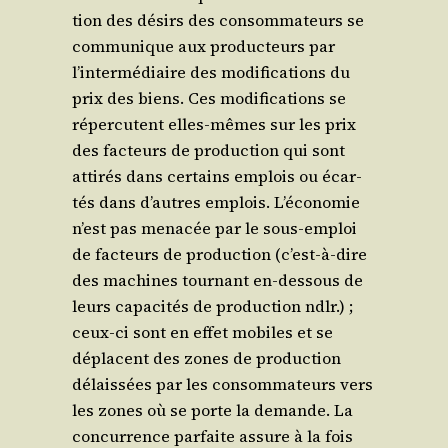
tion des dési­rs des consom­ma­teurs se
com­mu­nique aux pro­duc­teurs par
l’intermédiaire des modi­fi­ca­tions du
prix des biens. Ces modi­fi­ca­tions se
réper­cutent elles-mêmes sur les prix
des fac­teurs de pro­duc­tion qui sont
atti­rés dans cer­tains emplois ou écar­
tés dans d’autres emplois. L’économie
n’est pas mena­cée par le sous-emploi
de fac­teurs de pro­duc­tion (c’est-à-dire
des machines tour­nant en-des­sous de
leurs capa­ci­tés de pro­duc­tion ndlr.) ;
ceux-ci sont en effet mobiles et se
déplacent des zones de pro­duc­tion
délais­sées par les consom­ma­teurs vers
les zones où se porte la demande. La
concur­rence par­faite assure à la fois