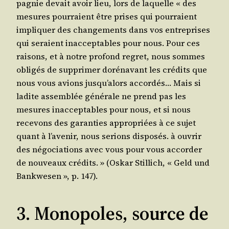
pa­gnie devait avoir lieu, lors de laquelle « des
mesures pour­raient être prises qui pour­raient
impli­quer des chan­ge­ments dans vos entre­prises
qui seraient inac­cep­tables pour nous. Pour ces
rai­sons, et à notre pro­fond regret, nous sommes
obli­gés de sup­pri­mer doré­na­vant les cré­dits que
nous vous avions jusqu’alors accor­dés… Mais si
ladite assem­blée géné­rale ne prend pas les
mesures inac­cep­tables pour nous, et si nous
rece­vons des garan­ties appro­priées à ce sujet
quant à l’avenir, nous serions dis­po­sés. à ouvrir
des négo­cia­tions avec vous pour vous accor­der
de nou­veaux cré­dits. » (Oskar Stil­lich, « Geld und
Bank­we­sen », p. 147).
3. Monopoles, source de