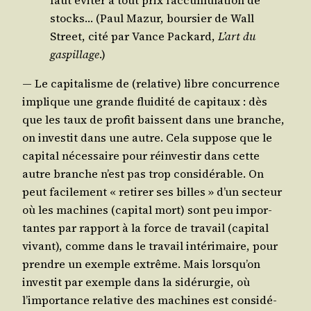
stocks… (Paul Mazur, bour­sier de Wall
Street, cité par Vance Packard,
L’art du
gas­pillage
.)
— Le capi­ta­lisme de (rela­tive) libre concur­rence
implique une grande flui­di­té de capi­taux : dès
que les taux de pro­fit baissent dans une branche,
on inves­tit dans une autre. Cela sup­pose que le
capi­tal néces­saire pour réin­ves­tir dans cette
autre branche n’est pas trop consi­dé­rable. On
peut faci­le­ment « reti­rer ses billes » d’un sec­teur
où les machines (capi­tal mort) sont peu impor­
tantes par rap­port à la force de tra­vail (capi­tal
vivant), comme dans le tra­vail inté­ri­maire, pour
prendre un exemple extrême. Mais lorsqu’on
inves­tit par exemple dans la sidé­rur­gie, où
l’importance rela­tive des machines est consi­dé­