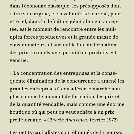
dans l’économie clas­sique, les pré­sup­po­sés dont
il tire son ori­gine, et sa vali­di­té. Le mar­ché, pour
être tel, dans la défi­ni­tion géné­ra­le­ment accep­
tée, est le moment de ren­contre entre les mul­
tiples forces pro­duc­tives et la grande masse de
consom­ma­teurs et sur­tout le lieu de for­ma­tion
des prix aux­quels une quan­ti­té de pro­duits est
vendue.
« La concen­tra­tion des entre­prises et la consé­
quente éli­mi­na­tion de la concur­rence a ame­né les
grandes entre­prises à consi­dé­rer le mar­ché non
plus comme le moment de for­ma­tion des prix et
de la quan­ti­té ven­dable, mais comme une énorme
bou­tique où qui peut ou veut achète à un prix
pré­dé­ter­mi­né. » (
Rivis­ta Anar­chi­ca
, février 1972).
Les petits capi­ta­listes sont éli­mi­nés de la course,