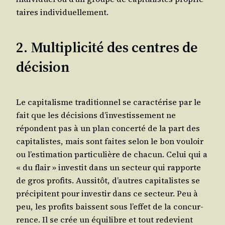
taires individuellement.
2. Multiplicité des centres de
décision
Le capi­ta­lisme tra­di­tion­nel se carac­té­rise par le
fait que les déci­sions d’investissement ne
répondent pas à un plan concer­té de la part des
capi­ta­listes, mais sont faites selon le bon vou­loir
ou l’estimation par­ti­cu­lière de cha­cun. Celui qui a
« du flair » inves­tit dans un sec­teur qui rap­porte
de gros pro­fits. Aus­si­tôt, d’autres capi­ta­listes se
pré­ci­pitent pour inves­tir dans ce sec­teur. Peu à
peu, les pro­fits baissent sous l’effet de la concur­
rence. Il se crée un équi­libre et tout rede­vient