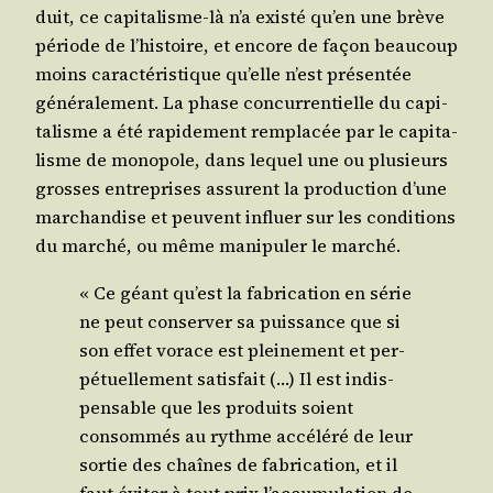
duit, ce capi­ta­lisme-là n’a exis­té qu’en une brève
période de l’histoire, et encore de façon beau­coup
moins carac­té­ris­tique qu’elle n’est pré­sen­tée
géné­ra­le­ment. La phase concur­ren­tielle du capi­
ta­lisme a été rapi­de­ment rem­pla­cée par le capi­ta­
lisme de mono­pole, dans lequel une ou plu­sieurs
grosses entre­prises assurent la pro­duc­tion d’une
mar­chan­dise et peuvent influer sur les condi­tions
du mar­ché, ou même mani­pu­ler le marché.
« Ce géant qu’est la fabri­ca­tion en série
ne peut conser­ver sa puis­sance que si
son effet vorace est plei­ne­ment et per­
pé­tuel­le­ment satis­fait (…) Il est indis­
pen­sable que les pro­duits soient
consom­més au rythme accé­lé­ré de leur
sor­tie des chaînes de fabri­ca­tion, et il
faut évi­ter à tout prix l’accumulation de