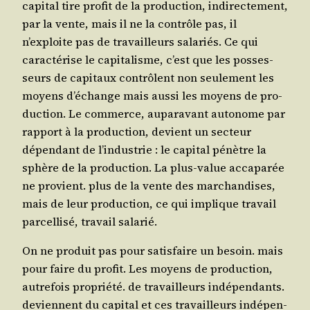
capi­tal tire pro­fit de la pro­duc­tion, indi­rec­te­ment,
par la vente, mais il ne la contrôle pas, il
n’exploite pas de tra­vailleurs sala­riés. Ce qui
carac­té­rise le capi­ta­lisme, c’est que les pos­ses­
seurs de capi­taux contrôlent non seule­ment les
moyens d’échange mais aus­si les moyens de pro­
duc­tion. Le com­merce, aupa­ra­vant auto­nome par
rap­port à la pro­duc­tion, devient un sec­teur
dépen­dant de l’industrie : le capi­tal pénètre la
sphère de la pro­duc­tion. La plus-value acca­pa­rée
ne pro­vient. plus de la vente des mar­chan­dises,
mais de leur pro­duc­tion, ce qui implique tra­vail
par­cel­li­sé, tra­vail salarié.
On ne pro­duit pas pour satis­faire un besoin. mais
pour faire du pro­fit. Les moyens de pro­duc­tion,
autre­fois pro­prié­té. de tra­vailleurs indé­pen­dants.
deviennent du capi­tal et ces tra­vailleurs indé­pen­