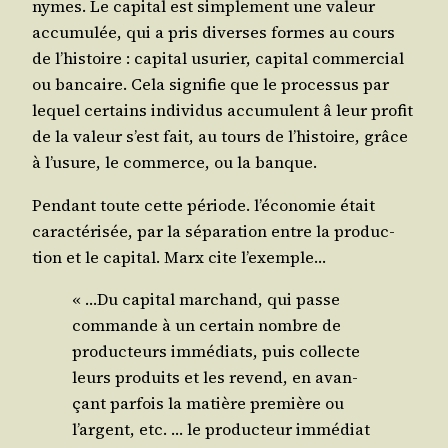
nymes. Le capi­tal est sim­ple­ment une valeur
accu­mu­lée, qui a pris diverses formes au cours
de l’histoire : capi­tal usu­rier, capi­tal com­mer­cial
ou ban­caire. Cela signi­fie que le pro­ces­sus par
lequel cer­tains indi­vi­dus accu­mulent â leur pro­fit
de la valeur s’est fait, au tours de l’histoire, grâce
à l’usure, le com­merce, ou la banque.
Pen­dant toute cette période. l’économie était
carac­té­ri­sée, par la sépa­ra­tion entre la pro­duc­
tion et le capi­tal. Marx cite l’exemple…
« …Du capi­tal mar­chand, qui passe
com­mande à un cer­tain nombre de
pro­duc­teurs immé­diats, puis col­lecte
leurs pro­duits et les revend, en avan­
çant par­fois la matière pre­mière ou
l’argent, etc. … le pro­duc­teur immé­diat