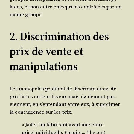
listes, et non entre entre­prises contrô­lées par un
même groupe.
2. Discrimination des
prix de vente et
manipulations
Les mono­poles pro­fitent de dis­cri­mi­na­tions de
prix faites en leur faveur. mais éga­le­ment par­
viennent, en s’entendant entre eux, à sup­pri­mer
la concur­rence sur les prix.
« Jadis, un fabri­cant avait une entre­
prise indi­vi­duelle. Ensuite… (il y eut)