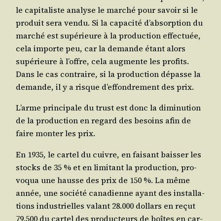
le capi­ta­liste ana­lyse le mar­ché pour savoir si le
pro­duit sera ven­du. Si la capa­ci­té d’absorption du
mar­ché est supé­rieure à la pro­duc­tion effec­tuée,
cela importe peu, car la demande étant alors
supé­rieure à l’offre, cela aug­mente les pro­fits.
Dans le cas contraire, si la pro­duc­tion dépasse la
demande, il y a risque d’effondrement des prix.
L’arme prin­ci­pale du trust est donc la dimi­nu­tion
de la pro­duc­tion en regard des besoins afin de
faire mon­ter les prix.
En 1935, le car­tel du cuivre, en fai­sant bais­ser les
stocks de 35 % et en limi­tant la pro­duc­tion, pro­
vo­qua une hausse des prix de 150 %. La même
année, une socié­té cana­dienne ayant des ins­tal­la­
tions indus­trielles valant 28.000 dol­lars en reçut
79.500 du car­tel des pro­duc­teurs de boîtes en car­