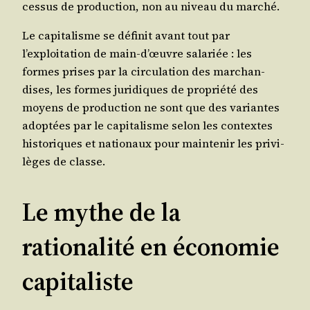
ces­sus de pro­duc­tion, non au niveau du marché.
Le capi­ta­lisme se défi­nit avant tout par
l’exploitation de main‑d’œuvre sala­riée : les
formes prises par la cir­cu­la­tion des mar­chan­
dises, les formes juri­diques de pro­prié­té des
moyens de pro­duc­tion ne sont que des variantes
adop­tées par le capi­ta­lisme selon les contextes
his­to­riques et natio­naux pour main­te­nir les pri­vi­
lèges de classe.
Le mythe de la
rationalité en économie
capitaliste