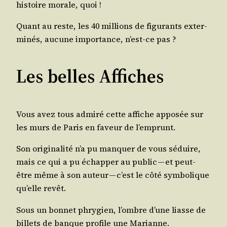
his­toire morale, quoi !
Quant au reste, les 40 mil­lions de figu­rants exter­
mi­nés, aucune impor­tance, n’est-ce pas ?
Les belles Affiches
Vous avez tous admi­ré cette affiche appo­sée sur
les murs de Paris en faveur de l’emprunt.
Son ori­gi­na­li­té n’a pu man­quer de vous séduire,
mais ce qui a pu échap­per au public — et peut-
être même à son auteur — c’est le côté sym­bo­lique
qu’elle revêt.
Sous un bon­net phry­gien, l’ombre d’une liasse de
billets de banque pro­file une Marianne.