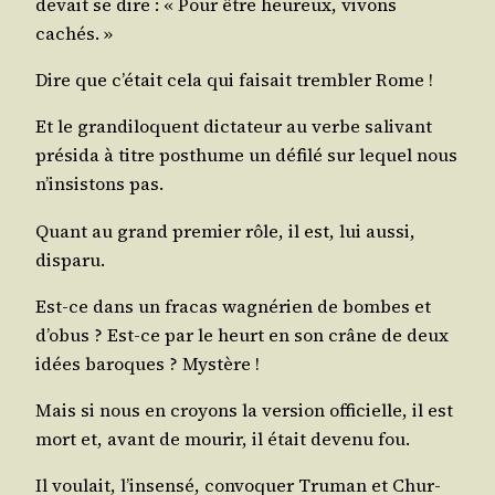
devait se dire : « Pour être heu­reux, vivons
cachés. »
Dire que c’é­tait cela qui fai­sait trem­bler Rome !
Et le gran­di­lo­quent dic­ta­teur au verbe sali­vant
pré­si­da à titre post­hume un défi­lé sur lequel nous
n’in­sis­tons pas.
Quant au grand pre­mier rôle, il est, lui aus­si,
disparu.
Est-ce dans un fra­cas wag­né­rien de bombes et
d’o­bus ? Est-ce par le heurt en son crâne de deux
idées baroques ? Mystère !
Mais si nous en croyons la ver­sion offi­cielle, il est
mort et, avant de mou­rir, il était deve­nu fou.
Il vou­lait, l’in­sen­sé, convo­quer Tru­man et Chur­