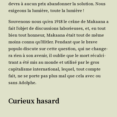
devra à aucun prix aban­don­ner la solu­tion. Nous
exi­geons la lumière, toute la lumière !
Sou­ve­nons-nous qu’en 1918 le crâne de Makaa­na a
fait l’ob­jet de dis­cus­sions labo­rieuses, et, en tout
bien tout hon­neur, Makaa­na était tout de même
moins connu qu’­Hit­ler. Pen­dant que le brave
popu­lo dis­cute sur cette ques­tion, qui ne chan­ge­
ra rien à son ave­nir, il oublie que le mort récal­ci­
trant a été mis au monde et uti­li­sé par le gros
capi­ta­lisme inter­na­tio­nal, lequel, tout compte
fait, ne se porte pas plus mal que cela avec ou
sans Adolphe.
Curieux hasard