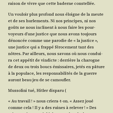
rai­son de vivre que cette baderne constellée.
Un vou­loir plus pro­fond nous éloigne de la meute
et de ses hur­le­ments. Ni nos prin­cipes, ni nos
goûts ne nous inclinent à nous faire les pour­
voyeurs d’une jus­tice que nous avons tou­jours
dénon­cée comme une paro­die de « la jus­tice »,
une jus­tice qui a frap­pé féro­ce­ment tant des
nôtres. Par ailleurs, nous savons où nous condui­
ra cet appé­tit de vin­dicte : der­rière la cha­rogne
de deux ou trois boucs émis­saires, jetés en pâture
à la popu­lace, les res­pon­sa­bi­li­tés de la guerre
auront beau jeu de se camoufler.
Mus­so­li­ni tué, Hit­ler disparu (
« Au tra­vail ! » nous crie­ra-t-on. « Assez joué
comme cela ! Il y a des ruines à rele­ver ! » Des