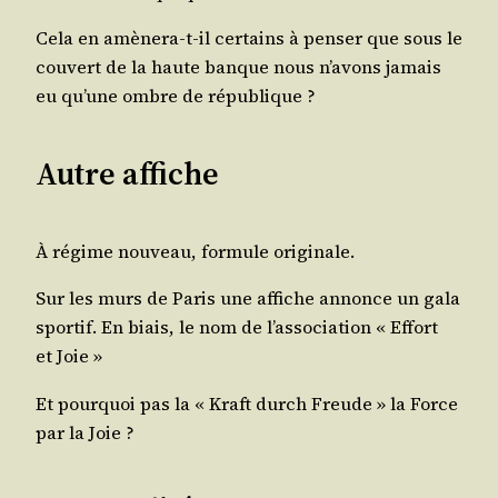
Cela en amè­ne­ra-t-il cer­tains à pen­ser que sous le
cou­vert de la haute banque nous n’a­vons jamais
eu qu’une ombre de république ?
Autre affiche
À régime nou­veau, for­mule originale.
Sur les murs de Paris une affiche annonce un gala
spor­tif. En biais, le nom de l’as­so­cia­tion « Effort
et Joie »
Et pour­quoi pas la « Kraft durch Freude » la Force
par la Joie ?