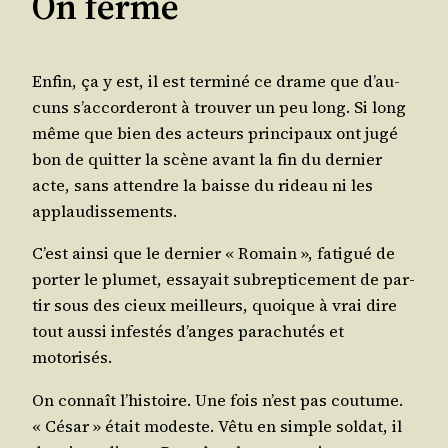
On ferme
Enfin, ça y est, il est ter­mi­né ce drame que d’au­
cuns s’ac­cor­de­ront à trou­ver un peu long. Si long
même que bien des acteurs prin­ci­paux ont jugé
bon de quit­ter la scène avant la fin du der­nier
acte, sans attendre la baisse du rideau ni les
applaudissements.
C’est ain­si que le der­nier « Romain », fati­gué de
por­ter le plu­met, essayait subrep­ti­ce­ment de par­
tir sous des cieux meilleurs, quoique à vrai dire
tout aus­si infes­tés d’anges para­chu­tés et
motorisés.
On connaît l’his­toire. Une fois n’est pas cou­tume.
« César » était modeste. Vêtu en simple sol­dat, il