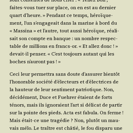
faites-vous tuer sur place, on en est au der­nier
quart d’heure. » Pen­dant ce temps, héroï­que­
ment, l’un s’en­ga­geait dans la marine à bord du
« Mas­si­na » et l’autre, tout aus­si héroïque, réa­li­
sait son compte en banque : un nombre res­pec­
table de mil­lions en francs-or. « Et allez donc ! »
devait-il pen­ser. « C’est tou­jours autant qui les
boches n’au­ront pas ! »
Ceci leur per­met­tra sans doute d’as­su­rer bien­tôt
l’ho­no­rable socié­té d’é­lec­teurs et d’élec­trices de
la hau­teur de leur sen­ti­ment patrio­tique. Non,
déci­dé­ment, Duce et Fueh­rer étaient de forts
ténors, mais ils igno­raient l’art si déli­cat de par­tir
sur la pointe des pieds. Acta est fabu­la. On ferme !
Mais était-ce une tra­gé­die ? Non, plu­tôt un mau­
vais mélo. Le traître est châ­tié, le fou dis­pa­ru une