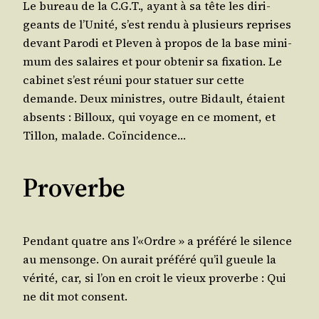
Le bureau de la C.G.T., ayant à sa tête les diri­
geants de l’U­ni­té, s’est ren­du à plu­sieurs reprises
devant Paro­di et Ple­ven à pro­pos de la base mini­
mum des salaires et pour obte­nir sa fixa­tion. Le
cabi­net s’est réuni pour sta­tuer sur cette
demande. Deux ministres, outre Bidault, étaient
absents : Billoux, qui voyage en ce moment, et
Tillon, malade. Coïncidence…
Proverbe
Pen­dant quatre ans l’«Ordre » a pré­fé­ré le silence
au men­songe. On aurait pré­fé­ré qu’il gueule la
véri­té, car, si l’on en croit le vieux pro­verbe : Qui
ne dit mot consent.