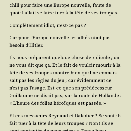
chill pour faire une Europe nou­velle, faute de
quoi il allait se faire tuer à la tête de ses troupes.
Com­plè­te­ment idiot, n’est-ce pas ?
Car pour l’Eu­rope nou­velle les alliés n’ont pas
besoin d’Hitler.
Ils nous pré­parent quelque chose de ridi­cule ; on
ne vous dit que ça. Et le fait de vou­loir mou­rir à la
tête de ses troupes montre bien qu’il ne connais­
sait pas les règles du jeu ; car évi­dem­ment ce
n’est pas l’u­sage. Est-ce que son pré­dé­ces­seur
Guillaume ne disait pas, sur la route de Hol­lande :
« L’heure des folies héroïques est passée. »
Et ces mes­sieurs Rey­naud et Dala­dier ? Se sont-ils
fait tuer à la tête de leurs troupes ? Non ! Ils se
sont conten­tés de nous crier : « Tenez bon ;