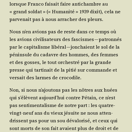
lorsque Fran­co fai­sait faire anti­chambre au
« grand sol­dat » (« Huma­ni­té » 1939 dixit), cela ne
par­ve­nait pas à nous arra­cher des pleurs.
Nous n’en avions pas de reste dans ce temps où
les avions civi­li­sa­teurs des fas­cismes — patron­nés
par le capi­ta­lisme libé­ral — jon­chaient le sol de la
pénin­sule du cadavre des hommes, des femmes
et des gosses, le tout orches­tré par la grande
presse qui tar­ti­nait de la pitié sur com­mande et
ver­sait des larmes de crocodile.
Non, si nous n’a­jou­tons pas les nôtres aux huées
qui s’é­lèvent aujourd’­hui contre Pétain, ce n’est
pas sen­ti­men­ta­lisme de notre part : les quatre-
vingt-neuf ans du vieux jésuite ne nous atten­
drissent pas pour un sou déva­lo­ri­sé, et ceux qui
sont morts de son fait avaient plus de droit et de