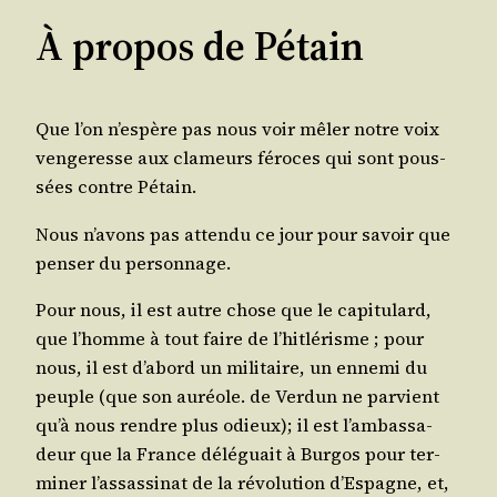
À propos de Pétain
Que l’on n’es­père pas nous voir mêler notre voix
ven­ge­resse aux cla­meurs féroces qui sont pous­
sées contre Pétain.
Nous n’a­vons pas atten­du ce jour pour savoir que
pen­ser du personnage.
Pour nous, il est autre chose que le capi­tu­lard,
que l’homme à tout faire de l’hit­lé­risme ; pour
nous, il est d’a­bord un mili­taire, un enne­mi du
peuple (que son auréole. de Ver­dun ne par­vient
qu’à nous rendre plus odieux); il est l’am­bas­sa­
deur que la France délé­guait à Bur­gos pour ter­
mi­ner l’as­sas­si­nat de la révo­lu­tion d’Es­pagne, et,