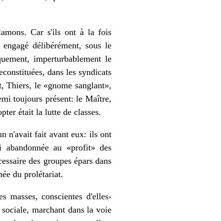
amons. Car s'ils ont à la fois
t engagé délibérément, sous le
quement, imperturbablement le
econstituées, dans les syndicats
t, Thiers, le «gnome sanglant»,
mi toujours présent: le Maître,
ter était la lutte de classes.
 n'avait fait avant eux: ils ont
ui abandonnée au «profit» des
cessaire des groupes épars dans
mée du prolétariat.
s masses, conscientes d'elles-
 sociale, marchant dans la voie