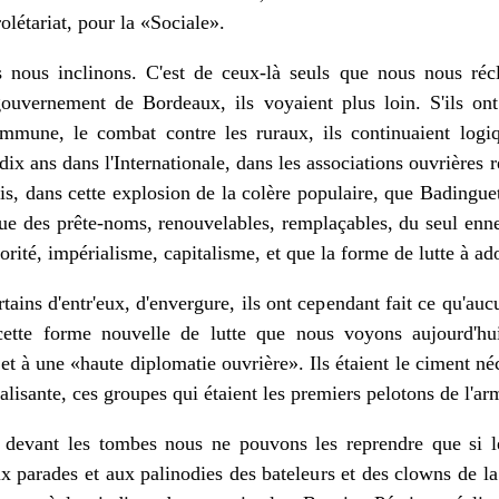
rolétariat, pour la «Sociale».
 nous inclinons. C'est de ceux-là seuls que nous nous récl
gouvernement de Bordeaux, ils voyaient plus loin. S'ils on
mune, le combat contre les ruraux, ils continuaient logi
ix ans dans l'Internationale, dans les associations ouvrières r
is, dans cette explosion de la colère populaire, que Badingue
que des prête-noms, renouvelables, remplaçables, du seul enne
orité, impérialisme, capitalisme, et que la forme de lutte à adop
ains d'entr'eux, d'envergure, ils ont cependant fait ce qu'aucun
e cette forme nouvelle de lutte que nous voyons aujourd'h
t à une «haute diplomatie ouvrière». Ils étaient le ciment né
alisante, ces groupes qui étaient les premiers pelotons de l'ar
 devant les tombes nous ne pouvons les reprendre que si le
 parades et aux palinodies des bateleurs et des clowns de la