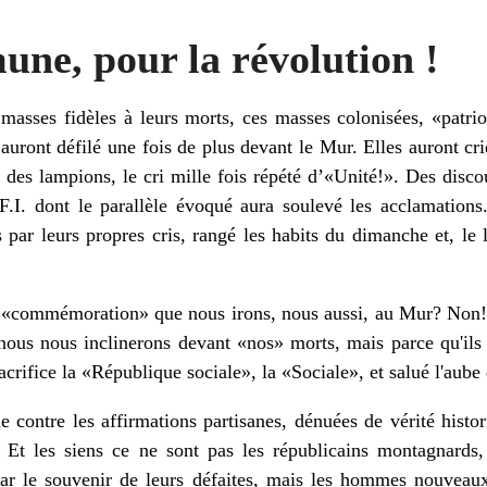
ne, pour la révolution !
s masses fidèles à leurs morts, ces masses colonisées, «patrio
es auront défilé une fois de plus devant le Mur. Elles auront c
ir des lampions, le cri mille fois répété d’«Unité!». Des disco
.I. dont le parallèle évoqué aura soulevé les acclamations.
s par leurs propres cris, rangé les habits du dimanche et, le
 «commémoration» que nous irons, nous aussi, au Mur? Non! N
nous nous inclinerons devant «nos» morts, mais parce qu'ils
acrifice la «République sociale», la «Sociale», et salué l'aube 
ple contre les affirmations partisanes, dénuées de vérité hist
s. Et les siens ce ne sont pas les républicains montagnards
 par le souvenir de leurs défaites, mais les hommes nouveaux