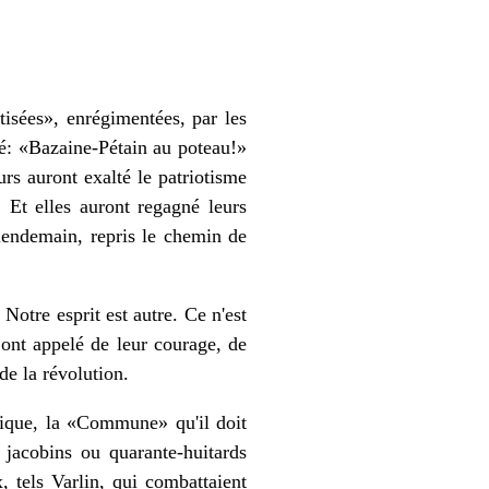
tisées», enrégimentées, par les
rié: «Bazaine-Pétain au poteau!»
urs auront exalté le patriotisme
 Et elles auront regagné leurs
 lendemain, repris le chemin de
otre esprit est autre. Ce n'est
 ont appelé de leur courage, de
de la révolution.
orique, la «Commune» qu'il doit
, jacobins ou quarante-huitards
, tels Varlin, qui combattaient