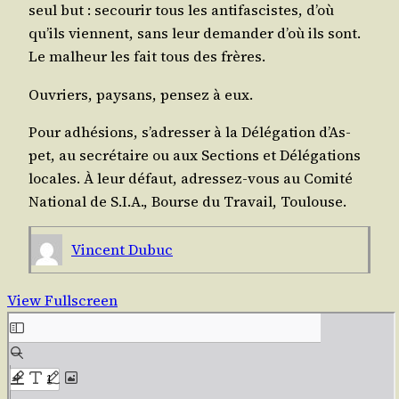
seul but : secou­rir tous les anti­fas­cistes, d’où
qu’ils viennent, sans leur deman­der d’où ils sont.
Le mal­heur les fait tous des frères.
Ouvriers, pay­sans, pen­sez à eux.
Pour adhé­sions, s’a­dres­ser à la Délé­ga­tion d’As­
pet, au secré­taire ou aux Sec­tions et Délé­ga­tions
locales. À leur défaut, adres­sez-vous au Comi­té
Natio­nal de S.I.A., Bourse du Tra­vail, Toulouse.
Vincent Dubuc
View Fullscreen