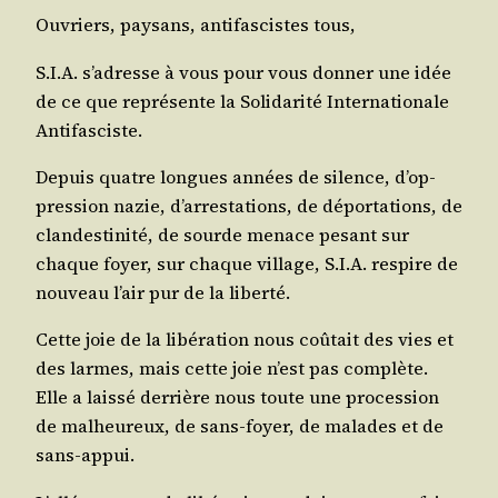
Ouvriers, pay­sans, anti­fas­cistes tous,
S.I.A. s’a­dresse à vous pour vous don­ner une idée
de ce que repré­sente la Soli­da­ri­té Inter­na­tio­nale
Antifasciste.
Depuis quatre longues années de silence, d’op­
pres­sion nazie, d’ar­res­ta­tions, de dépor­ta­tions, de
clan­des­ti­ni­té, de sourde menace pesant sur
chaque foyer, sur chaque vil­lage, S.I.A. res­pire de
nou­veau l’air pur de la liberté.
Cette joie de la libé­ra­tion nous coû­tait des vies et
des larmes, mais cette joie n’est pas com­plète.
Elle a lais­sé der­rière nous toute une pro­ces­sion
de mal­heu­reux, de sans-foyer, de malades et de
sans-appui.