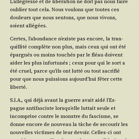
L’al­lé­gresse et de libé­ra­tion ne doit pas nous faire
oublier tout cela. Nous vou­lons que toutes ces
dou­leurs que nous sen­tons, que nous vivons,
soient allégées.
Certes, l’a­bon­dance n’existe pas encore, la tran­
quilli­té com­plète non plus, mais ceux qui ont été
épar­gnés ou moins tou­chés par le fléau doivent
aider les plus infor­tu­nés ; ceux pour qui le sort a
été cruel, parce qu’ils ont lut­té ou tout sacri­fié
pour que nous puis­sions aujourd’­hui fêter cette
liberté.
S.I.A., qui déjà avant la guerre avait aidé l’Es­
pagne anti­fas­ciste lors­qu’elle lut­tait seule et
incom­prise contre le monstre du fas­cisme, se
donne encore de nou­veau la tâche de secou­rir les
nou­velles vic­times de leur devoir. Celles-ci ont