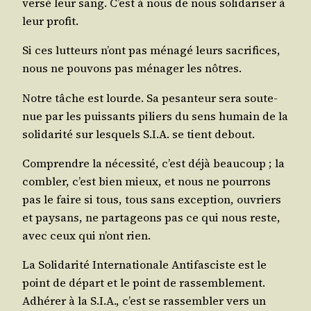
ver­sé leur sang. C’est à nous de nous soli­da­ri­ser à
leur profit.
Si ces lut­teurs n’ont pas ména­gé leurs sacri­fices,
nous ne pou­vons pas ména­ger les nôtres.
Notre tâche est lourde. Sa pesan­teur sera sou­te­
nue par les puis­sants piliers du sens humain de la
soli­da­ri­té sur les­quels S.I.A. se tient debout.
Com­prendre la néces­si­té, c’est déjà beau­coup ; la
com­bler, c’est bien mieux, et nous ne pour­rons
pas le faire si tous, tous sans excep­tion, ouvriers
et pay­sans, ne par­ta­geons pas ce qui nous reste,
avec ceux qui n’ont rien.
La Soli­da­ri­té Inter­na­tio­nale Anti­fas­ciste est le
point de départ et le point de ras­sem­ble­ment.
Adhé­rer à la S.I.A., c’est se ras­sem­bler vers un