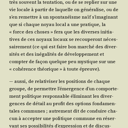
très sou­vent la ten­ta­tion, ou de se replier sur une
vie locale à par­tir de laquelle on géné­ra­lise, ou de
s’en remettre à un spon­ta­néisme naïf s’i­ma­gi­nant
que si chaque noyau local a une pra­tique, la
« force des choses » fera que les diverses ini­tia­
tives de ces noyaux locaux se recou­pe­ront néces­
sai­re­ment (ce qui est faire bon mar­ché des diver­
si­tés et des inéga­li­tés de déve­lop­pe­ment et
comp­ter de façon quelque peu mys­tique sur une
« cohé­rence théo­rique » à toute épreuve).
― aus­si, de rela­ti­vi­ser les posi­tions de chaque
groupe, de per­mettre l’é­mer­gence d’un com­por­te­
ment poli­tique res­pon­sable éli­mi­nant les diver­
gences de détail au pro­fit des options fon­da­men­
tales com­munes ; autre­ment dit de conduire cha­
cun à accep­ter une poli­tique com­mune en réser­
vant ses pos­si­bi­li­tés d’ex­pres­sion et de dis­cus­