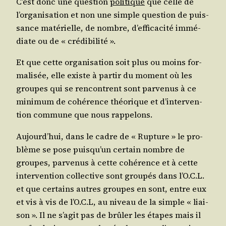
C’est donc une ques­tion
poli­tique
que celle de
l’or­ga­ni­sa­tion et non une simple ques­tion de puis­
sance maté­rielle, de nombre, d’ef­fi­ca­ci­té immé­
diate ou de « crédibilité ».
Et que cette orga­ni­sa­tion soit plus ou moins for­
ma­li­sée, elle existe à par­tir du moment où les
groupes qui se ren­contrent sont par­ve­nus à ce
mini­mum de cohé­rence théo­rique et d’in­ter­ven­
tion com­mune que nous rappelons.
Aujourd’­hui, dans le cadre de « Rup­ture » le pro­
blème se pose puis­qu’un cer­tain nombre de
groupes, par­ve­nus à cette cohé­rence et à cette
inter­ven­tion col­lec­tive sont grou­pés dans l’O.C.L.
et que cer­tains autres groupes en sont, entre eux
et vis à vis de l’O.C.L, au niveau de la simple « liai­
son ». Il ne s’a­git pas de brû­ler les étapes mais il