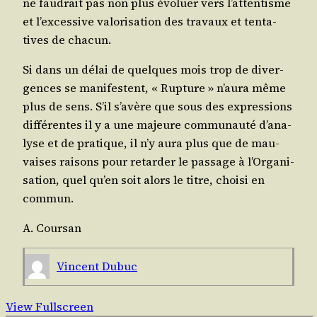
ne fau­drait pas non plus évo­luer vers l’at­ten­tisme
et l’ex­ces­sive valo­ri­sa­tion des tra­vaux et ten­ta­
tives de chacun.
Si dans un délai de quelques mois trop de diver­
gences se mani­festent, « Rup­ture » n’au­ra même
plus de sens. S’il s’a­vère que sous des expres­sions
dif­fé­rentes il y a une majeure com­mu­nau­té d’a­na­
lyse et de pra­tique, il n’y aura plus que de mau­
vaises rai­sons pour retar­der le pas­sage à l’Or­ga­ni­
sa­tion, quel qu’en soit alors le titre, choi­si en
commun.
A. Cour­san
Vincent Dubuc
View Fullscreen