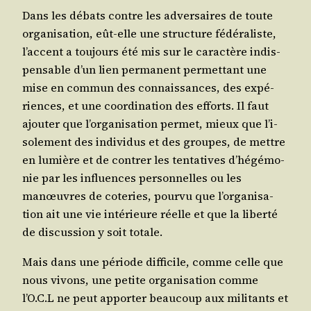
Dans les débats contre les adver­saires de toute
orga­ni­sa­tion, eût-elle une struc­ture fédé­ra­liste,
l’ac­cent a tou­jours été mis sur le carac­tère indis­
pen­sable d’un lien per­ma­nent per­met­tant une
mise en com­mun des connais­sances, des expé­
riences, et une coor­di­na­tion des efforts. Il faut
ajou­ter que l’or­ga­ni­sa­tion per­met, mieux que l’i­
so­le­ment des indi­vi­dus et des groupes, de mettre
en lumière et de contrer les ten­ta­tives d’hé­gé­mo­
nie par les influences per­son­nelles ou les
manœuvres de cote­ries, pour­vu que l’or­ga­ni­sa­
tion ait une vie inté­rieure réelle et que la liber­té
de dis­cus­sion y soit totale.
Mais dans une période dif­fi­cile, comme celle que
nous vivons, une petite orga­ni­sa­tion comme
l’O.C.L ne peut appor­ter beau­coup aux mili­tants et