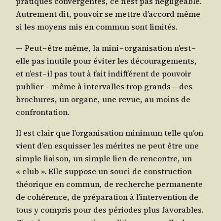
pra­tiques conver­gentes, ce n’est pas négli­geable.
Autre­ment dit, pou­voir se mettre d’ac­cord même
si les moyens mis en com­mun sont limités.
― Peut – être même, la mini – orga­ni­sa­tion n’est –
elle pas inutile pour évi­ter les décou­ra­ge­ments,
et n’est – il pas tout à fait indif­fé­rent de pou­voir
publier – même à inter­valles trop grands – des
bro­chures, un organe, une revue, au moins de
confrontation.
Il est clair que l’or­ga­ni­sa­tion mini­mum telle qu’on
vient d’en esquis­ser les mérites ne peut être une
simple liai­son, un simple lien de ren­contre, un
« club ». Elle sup­pose un sou­ci de construc­tion
théo­rique en com­mun, de recherche per­ma­nente
de cohé­rence, de pré­pa­ra­tion à l’in­ter­ven­tion de
tous y com­pris pour des périodes plus favo­rables.