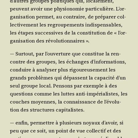
d’autres groupes poli­tiques qui, loca­le­ment,
peuvent avoir une phy­sio­no­mie par­ti­cu­lière. L’or­
ga­ni­sa­tion per­met, au contraire, de pré­pa­rer col­
lec­ti­ve­ment les regrou­pe­ments indis­pen­sables,
les étapes suc­ces­sives de la consti­tu­tion de « l’or­
ga­ni­sa­tion des révolutionnaires ».
― Sur­tout, par l’ou­ver­ture que consti­tue la ren­
contre des groupes, les échanges d’in­for­ma­tions,
conduire à ana­ly­ser plus rigou­reu­se­ment les
grands pro­blèmes qui dépassent la capa­ci­té d’un
seul groupe local. Pen­sons par exemple à des
ques­tions comme les luttes anti-impé­ria­listes, les
couches moyennes, la connais­sance de l’é­vo­lu­
tion des struc­tures capitalistes.
― enfin, per­mettre à plu­sieurs noyaux d’a­voir, si
peu que ce soit, un point de vue col­lec­tif et des