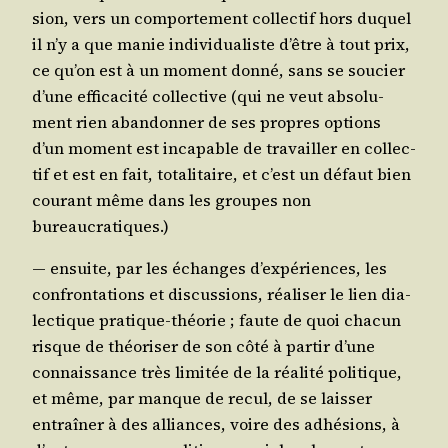
sion, vers un com­por­te­ment col­lec­tif hors duquel
il n’y a que manie indi­vi­dua­liste d’être à tout prix,
ce qu’on est à un moment don­né, sans se sou­cier
d’une effi­ca­ci­té col­lec­tive (qui ne veut abso­lu­
ment rien aban­don­ner de ses propres options
d’un moment est inca­pable de tra­vailler en col­lec­
tif et est en fait, tota­li­taire, et c’est un défaut bien
cou­rant même dans les groupes non
bureaucratiques.)
― ensuite, par les échanges d’ex­pé­riences, les
confron­ta­tions et dis­cus­sions, réa­li­ser le lien dia­
lec­tique pra­tique-théo­rie ; faute de quoi cha­cun
risque de théo­ri­ser de son côté à par­tir d’une
connais­sance très limi­tée de la réa­li­té poli­tique,
et même, par manque de recul, de se lais­ser
entraî­ner à des alliances, voire des adhé­sions, à