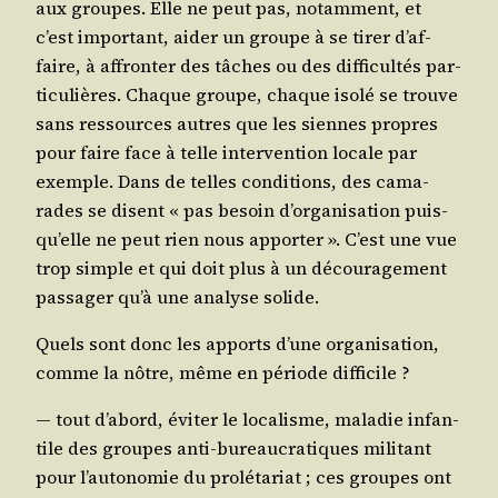
aux groupes. Elle ne peut pas, notam­ment, et
c’est impor­tant, aider un groupe à se tirer d’af­
faire, à affron­ter des tâches ou des dif­fi­cul­tés par­
ti­cu­lières. Chaque groupe, chaque iso­lé se trouve
sans res­sources autres que les siennes propres
pour faire face à telle inter­ven­tion locale par
exemple. Dans de telles condi­tions, des cama­
rades se disent « pas besoin d’or­ga­ni­sa­tion puis­
qu’elle ne peut rien nous appor­ter ». C’est une vue
trop simple et qui doit plus à un décou­ra­ge­ment
pas­sa­ger qu’à une ana­lyse solide.
Quels sont donc les apports d’une orga­ni­sa­tion,
comme la nôtre, même en période difficile ?
― tout d’a­bord, évi­ter le loca­lisme, mala­die infan­
tile des groupes anti-bureau­cra­tiques mili­tant
pour l’au­to­no­mie du pro­lé­ta­riat ; ces groupes ont