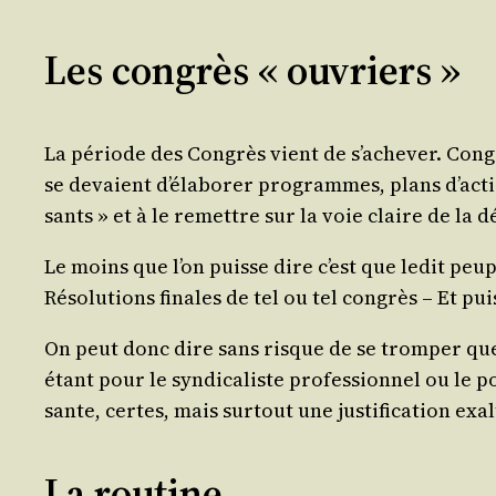
Les congrès « ouvriers »
La période des Congrès vient de s’a­che­ver. Congr
se devaient d’é­la­bo­rer pro­grammes, plans d’ac­t
sants » et à le remettre sur la voie claire de la
Le moins que l’on puisse dire c’est que ledit peup
Réso­lu­tions finales de tel ou tel congrès – Et pui
On peut donc dire sans risque de se trom­per que 
étant pour le syn­di­ca­liste pro­fes­sion­nel ou le p
sante, certes, mais sur­tout une jus­ti­fi­ca­tion ex
La routine