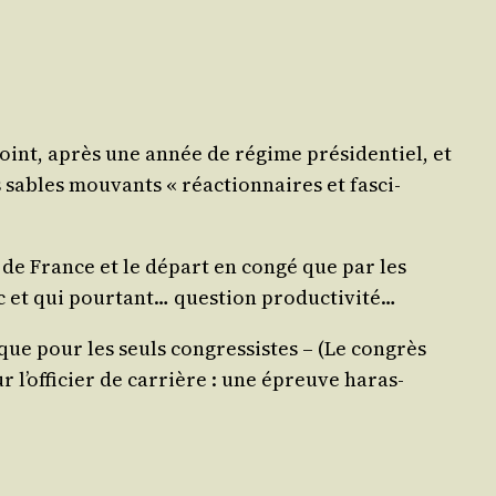
oint, après une année de régime pré­si­den­tiel, et
sables mou­vants « réac­tion­naires et fas­ci­
ur de France et le départ en congé que par les
flic et qui pour­tant… ques­tion productivité…
que pour les seuls congres­sistes – (Le congrès
ur l’of­fi­cier de car­rière : une épreuve haras­