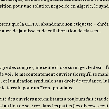
­tion pour une solu­tion négo­ciée en Algé­rie, le syn­di­
­posent que la C.F.T.C. aban­donne son éti­quette « chré­
 aura de jau­nisse et de col­la­bo­ra­tion de classes…
ie des congrès,une seule chose sur­nage : le désir d’u­n
 de voir le mécon­ten­te­ment ouvrier (lors­qu’il se mani­
et l’u­ni­fi­ca­tion syn­di­cale
sans droit de ten­dance
, lu
er le ter­rain pour un Front populaire…
i­té des ouvriers non-mili­tants a tou­jours fait état de l
au lieu de se tirer dans les pattes (les diverses cen­tral