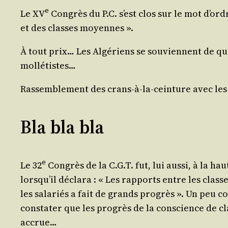
e
Le XV
Congrès du P.C. s’est clos sur le mot d’ord
et des classes moyennes ».
À tout prix… Les Algé­riens se sou­viennent de quel
mollétistes…
Ras­sem­ble­ment des crans-à-la-cein­ture avec le
Bla bla bla
e
Le 32
Congrès de la C.G.T. fut, lui aus­si, à la hau
lors­qu’il décla­ra : « Les rap­ports entre les class
les sala­riés a fait de grands pro­grès ». Un peu c
consta­ter que les pro­grès de la conscience de cl
accrue…