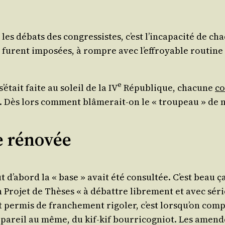
 débats des congres­sistes, c’est l’in­ca­pa­ci­té de cha
 furent impo­sées, à rompre avec l’ef­froyable rou­tin
e
é­tait faite au soleil de la IV
Répu­blique, cha­cune
co
s. Dès lors com­ment blâ­me­rait-on le « trou­peau » de 
e rénovée
d’a­bord la « base » avait été consul­tée. C’est beau ça
Pro­jet de Thèses « à débattre libre­ment et avec sérieu
st per­mis de fran­che­ment rigo­ler, c’est lors­qu’on com­
u pareil au même, du kif-kif bour­ri­co­gniot. Les amen­de