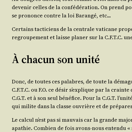
deve­nir celles de la confé­dé­ra­tion. On prend posi
se pro­nonce contre la loi Baran­gé, etc…
Cer­tains tac­ti­ciens de la cen­trale vati­cane pro
regrou­pe­ment et laisse pla­ner sur la C.F.T.C. une
À chacun son unité
Donc, de toutes ces palabres, de toute la déma­go­g
C.F.T.C. ou F.O. ce désir s’ex­plique par la crainte
C.G.T. et à son seul béné­fice. Pour la C.G.T. l’u­ni­té, 
qui milite dans la classe ouvrière et de pré­pa­r
Le cal­cul n’est pas si mau­vais car la grande majo­r
apa­thie. Com­bien de fois avons-nous enten­du « si 