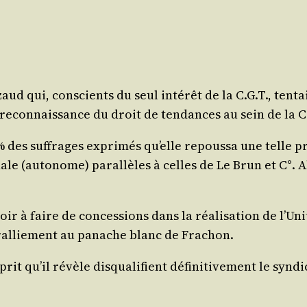
­zaud qui, conscients du seul inté­rêt de la C.G.T., ten
 la recon­nais­sance du droit de ten­dances au sein de la 
9% des suf­frages expri­més qu’elle repous­sa une telle pr
o­nale (auto­nome) paral­lèles à celles de Le Brun et C°. A
r à faire de conces­sions dans la réa­li­sa­tion de l’U­ni
par ral­lie­ment au panache blanc de Frachon.
rit qu’il révèle dis­qua­li­fient défi­ni­ti­ve­ment le syn­di