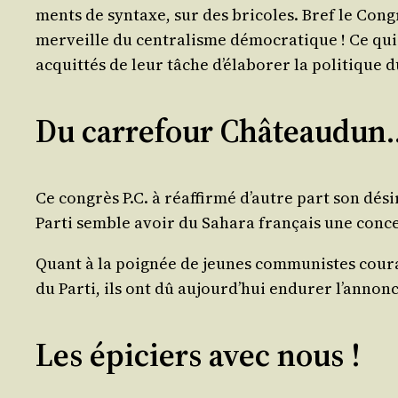
ments de syn­taxe, sur des bri­coles. Bref le Congr
mer­veille du cen­tra­lisme démo­cra­tique ! Ce qui
acquit­tés de leur tâche d’é­la­bo­rer la poli­tique d
Du carrefour Châteaudun
Ce congrès P.C. à réaf­fir­mé d’autre part son dési
Par­ti semble avoir du Saha­ra fran­çais une conc
Quant à la poi­gnée de jeunes com­mu­nistes cou­ra
du Par­ti, ils ont dû aujourd’­hui endu­rer l’an­
Les épiciers avec nous !