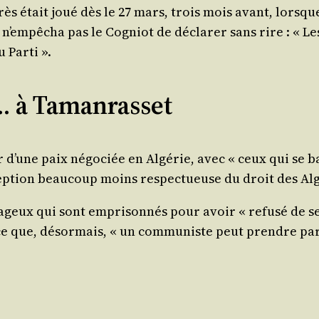
ès était joué dès le 27 mars, trois mois avant, lorsque 
 n’empêcha pas le Cogniot de décla­rer sans rire : « Les 
u Parti ».
… à Tamanrasset
r d’une paix négo­ciée en Algé­rie, avec « ceux qui se ba
ep­tion beau­coup moins res­pec­tueuse du droit des Alg
­geux qui sont empri­son­nés pour avoir « refu­sé de s
nonce que, désor­mais, « un com­mu­niste peut prendre 