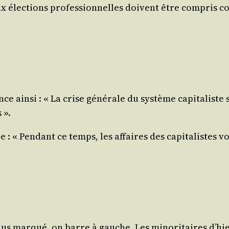
ux élec­tions pro­fes­sion­nelles doivent être com­pris 
in­si : « La crise géné­rale du sys­tème capi­ta­liste s’ap
 ».
e : « Pen­dant ce temps, les affaires des capi­ta­liste
s mar­qué, on barre à gauche. Les mino­ri­taires d’hie