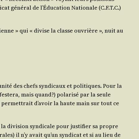
cat géné­ral de l’É­du­ca­tion Natio­nale (C.F.T.C.)
tienne » qui « divise la classe ouvrière », nuit au
i­té des chefs syn­di­caux et poli­tiques. Pour la
fes­te­ra, mais quand?) pola­ri­sé par la seule
i per­met­trait d’a­voir la haute main sur tout ce
a divi­sion syn­di­cale pour jus­ti­fier sa propre
es) il n’y avait qu’un syn­di­cat et si au lieu de