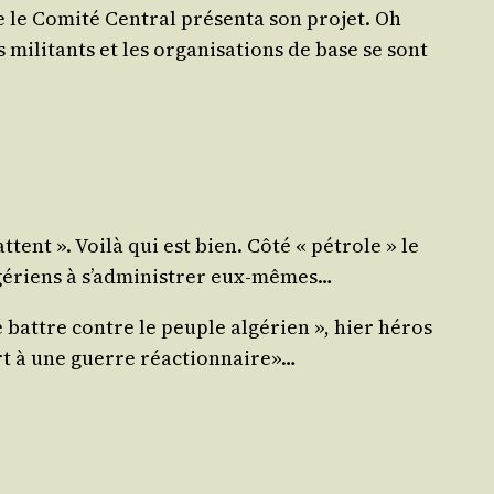
le Comi­té Cen­tral pré­sen­ta son pro­jet. Oh
mili­tants et les orga­ni­sa­tions de base se sont
ttent ». Voi­là qui est bien. Côté « pétrole » le
é­riens à s’ad­mi­nis­trer eux-mêmes…
e battre contre le peuple algé­rien », hier héros
part à une guerre réactionnaire»…