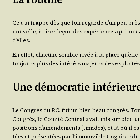
Ce qui frappe dès que l’on regarde d’un peu près les
nou­velle, à tirer leçon des expé­riences qui nous
d’elles.
En effet, cha­cune semble rivée à la place qu’elle s’
tou­jours plus des inté­rêts majeurs des exploi­té
Une démocratie intérieur
Le Congrès du P.C. fut un bien beau congrès. Tout 
Congrès, le Comi­té Cen­tral avait mis sur pied un 
po­si­tions d’a­men­de­ments (timides), et là où il e
tées et pré­sen­tées par l’i­na­mo­vible Cogniot : d