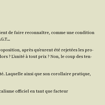
­taient de faire recon­naître, comme une condi­tion
C.G.T…
o­po­si­tion, après qu’eurent été reje­tées les pro­
lors ? L’u­ni­té à tout prix ? Non, le coup des ten­
­té. Laquelle ain­si que son corol­laire pra­tique,
­ca­lisme offi­ciel en tant que fac­teur