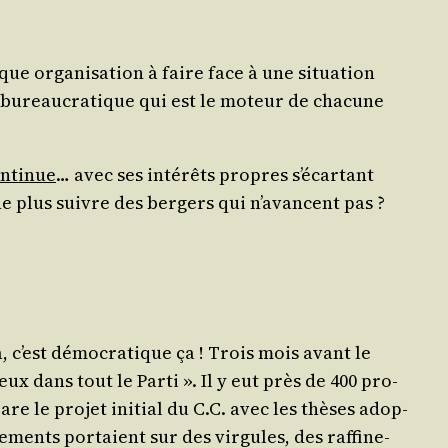
que orga­ni­sa­tion à faire face à une situa­tion
e bureau­cra­tique qui est le moteur de cha­cune
nti­nue
… avec ses inté­rêts propres s’é­car­tant
ne plus suivre des ber­gers qui n’a­vancent pas ?
, c’est démo­cra­tique ça ! Trois mois avant le
x dans tout le Par­ti ». Il y eut près de 400 pro­
pare le pro­jet ini­tial du C.C. avec les thèses adop­
­ments por­taient sur des vir­gules, des raf­fi­ne­