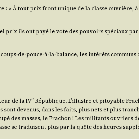
re : « À tout prix front unique de la classe ouvrière, à
 prix ils ont payé le vote des pou­voirs spé­ciaux par l
s coups-de-pouce-à-la-balance, les inté­rêts com­muns d
e
­teur de la IV
Répu­blique. L’illustre et pitoyable Fra­
es sont deve­nus, dans les faits, plus nets et plus tran­c
ou­pé des masses, le Fra­chon ! Les mili­tants ouvriers 
asse se tra­duisent plus par la quête des heures sup­pl