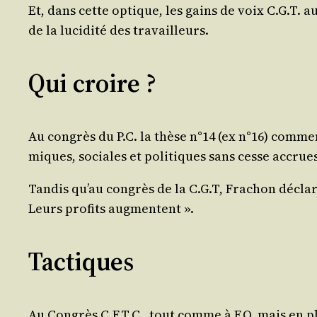
Et, dans cette optique, les gains de voix C.G.T. a
de la luci­di­té des travailleurs.
Qui croire ?
Au congrès du P.C. la thèse n°14 (ex n°16) com­mence a
miques, sociales et poli­tiques sans cesse accrues
Tan­dis qu’au congrès de la C.G.T, Fra­chon déclar
Leurs pro­fits augmentent ».
Tactiques
Au Congrès C.F.T.C., tout comme à F.O. mais en plu