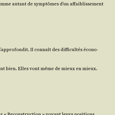
comme autant de symp­tômes d’un affai­blis­se­ment
­pro­fon­dit. Il connaît des dif­fi­cul­tés éco­no­
s vont bien. Elles vont même de mieux en mieux.
r « Recons­truc­tion » voyant leurs posi­tions