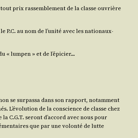
 tout prix ras­sem­ble­ment de la classe ouvrière
e P.C. au nom de l’u­ni­té avec les nationaux-
u « lum­pen » et de l’épicier…
chon se sur­pas­sa dans son rap­port, notam­ment
hés. L’é­vo­lu­tion de la conscience de classe chez
de la C.G.T. seront d’ac­cord avec nous pour
é­men­taires que par une volon­té de lutte