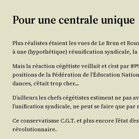
Pour une centrale unique
Plus réa­listes étaient les vues de Le Brun et Rou
à une (hypo­thé­tique) réuni­fi­ca­tion syn­di­cale,
Mais la réac­tion cégé­tiste veillait et c’est par 8
po­si­tions de la Fédé­ra­tion de l’É­du­ca­tion Nati
dances, c’é­tait trop cher…
D’ailleurs les chefs cégé­tistes estiment ne pas avoi
l’u­ni­fi­ca­tion syn­di­cale, ne peut se faire que 
Ce conser­va­tisme C.G.T. et plus encore l’é­tat d’es­p
révolutionnaire.