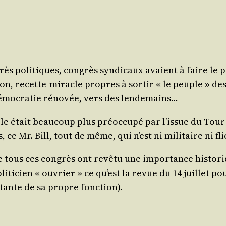
ès poli­tiques, congrès syn­di­caux avaient à faire le p
ion, recette-miracle propres à sor­tir « le peuple » des 
 démo­cra­tie réno­vée, vers des lendemains…
le était beau­coup plus pré­oc­cu­pé par l’is­sue du To
s, ce Mr. Bill, tout de même, qui n’est ni mili­taire ni 
tous ces congrès ont revê­tu une impor­tance his­to­ri
oli­ti­cien « ouvrier » ce qu’est la revue du 14 juillet po
al­tante de sa propre fonction).