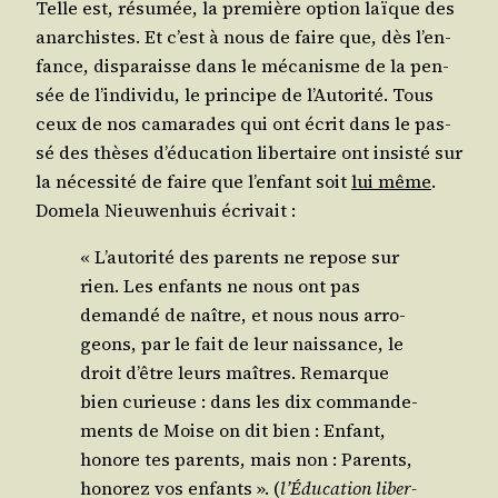
Telle est, résu­mée, la pre­mière option laïque des
anar­chistes. Et c’est à nous de faire que, dès l’en­
fance, dis­pa­raisse dans le méca­nisme de la pen­
sée de l’in­di­vi­du, le prin­cipe de l’Au­to­ri­té. Tous
ceux de nos cama­rades qui ont écrit dans le pas­
sé des thèses d’é­du­ca­tion liber­taire ont insis­té sur
la néces­si­té de faire que l’en­fant soit
lui même
.
Dome­la Nieu­wen­huis écrivait :
« L’au­to­ri­té des parents ne repose sur
rien. Les enfants ne nous ont pas
deman­dé de naître, et nous nous arro­
geons, par le fait de leur nais­sance, le
droit d’être leurs maîtres. Remarque
bien curieuse : dans les dix com­man­de­
ments de Moise on dit bien : Enfant,
honore tes parents, mais non : Parents,
hono­rez vos enfants ». (
l’É­du­ca­tion liber­