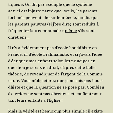
tiques ». On dit par exemple que le sys­tème
actuel est injuste parce que, seuls, les parents
for­tu­nés peuvent choi­sir leur école, tan­dis que
les parents pauvres (si j’ose dire) sont réduits à
fré­quen­ter la « com­mu­nale »
même
s’ils sont
chrétiens…
Il n’y a évi­dem­ment pas d’é­cole boud­dhiste en
France, ni d’é­cole brah­ma­niste, et si j’a­vais l’i­dée
d’é­du­quer mes enfants selon les prin­cipes en
ques­tion je serais en droit, d’a­près cette belle
théo­rie, de reven­di­quer de l’argent de la Com­mu­
nau­té. Vous m’ob­jec­te­rez que je ne suis pas boud­
dhiste et que la ques­tion ne se pose pas. Com­bien
d’ou­vriers ne sont pas chré­tiens et confient pour­
tant leurs enfants à l’Église !
Mais la véri­té est beau­coup plus simple : il existe