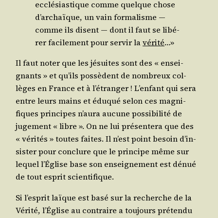
ecclé­sias­tique comme quelque chose
d’ar­chaïque, un vain for­ma­lisme ―
comme ils disent ― dont il faut se libé­
rer faci­le­ment pour ser­vir la
véri­té
…»
Il faut noter que les jésuites sont des « ensei­
gnants » et qu’ils pos­sèdent de nom­breux col­
lèges en France et à l’é­tran­ger ! L’en­fant qui sera
entre leurs mains et édu­qué selon ces magni­
fiques prin­cipes n’au­ra aucune pos­si­bi­li­té de
juge­ment « libre ». On ne lui pré­sen­te­ra que des
« véri­tés » toutes faites. Il n’est point besoin d’in­
sis­ter pour conclure que le prin­cipe même sur
lequel l’É­glise base son ensei­gne­ment est dénué
de tout esprit scientifique.
Si l’es­prit laïque est basé sur la recherche de la
Véri­té, l’É­glise au contraire a tou­jours pré­ten­du