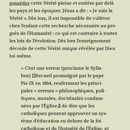
pos­sé­der
cette Véri­té pleine et entière par delà
les pays et les époques. Jésus a dit : « Je suis la
Véri­té ». Dès lors, il est impos­sible de culti­ver
chez l’en­fant cette recherche néces­saire au pro­
grès de l’Hu­ma­ni­té : ce qui est contraire à toutes
les lois de l’é­vo­lu­tion. Dès lors l’en­sei­gne­ment
découle de cette Véri­té unique révé­lée par Dieu
lui-même.
« C’est une erreur (pro­clame le Syl­la­
bus) [[Recueil pro­mul­gué par le pape
Pie IX en 1864, ren­fer­mant les prin­ci­
pales « erreurs » phi­lo­so­phiques, poli­
tiques, morales, doc­tri­nales condam­
nées par l’É­glise.]] de dire que les
catho­liques pensent approu­ver un sys­
tème d’é­du­ca­tion en dehors de la foi
catho­lique et de l’Au­to­ri­té de l’É­glise, et