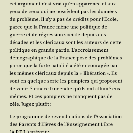
cet argu­ment n’est vrai qu’en appa­rence et aux
yeux de ceux qui ne pos­sèdent pas les don­nées
du pro­blème. Il n’y a pas de cré­dits pour l’É­cole,
parce que la France mène une poli­tique de
guerre et de régres­sion sociale depuis des
décades et les clé­ri­caux sont les auteurs de cette
poli­tique en grande par­tie. L’ac­crois­se­ment
démo­gra­phique de la France pose des pro­blèmes
parce que la forte nata­li­té a été encou­ra­gée par
les mêmes clé­ri­caux depuis la « libé­ra­tion ». Ils
sont en quelque sorte les pom­piers qui pro­posent
de venir éteindre l’in­cen­die qu’ils ont allu­mé eux-
mêmes. Et ces pom­piers ne manquent pas de
zèle. Jugez plutôt :
Le pro­gramme de reven­di­ca­tions de l’As­so­cia­tion
des Parents d’É­lèves de l’En­sei­gne­ment Libre
(A.P.E.L.) prévoit :