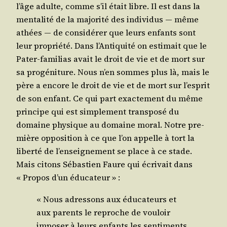
l’âge adulte, comme s’il était libre. Il est dans la
men­ta­li­té de la majo­ri­té des indi­vi­dus ― même
athées ― de consi­dé­rer que leurs enfants sont
leur pro­prié­té. Dans l’An­ti­qui­té on esti­mait que le
Pater-fami­lias avait le droit de vie et de mort sur
sa pro­gé­ni­ture. Nous n’en sommes plus là, mais le
père a encore le droit de vie et de mort sur l’es­prit
de son enfant. Ce qui part exac­te­ment du même
prin­cipe qui est sim­ple­ment trans­po­sé du
domaine phy­sique au domaine moral. Notre pre­
mière oppo­si­tion à ce que l’on appelle à tort la
liber­té de l’en­sei­gne­ment se place à ce stade.
Mais citons Sébas­tien Faure qui écri­vait dans
« Pro­pos d’un éducateur » :
« Nous adres­sons aux édu­ca­teurs et
aux parents le reproche de vou­loir
impo­ser à leurs enfants les sen­ti­ments