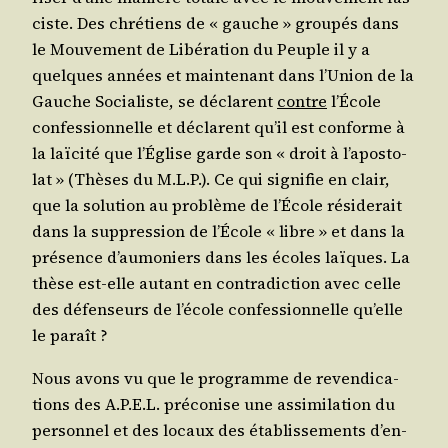
ciste. Des chré­tiens de « gauche » grou­pés dans
le Mou­ve­ment de Libé­ra­tion du Peuple il y a
quelques années et main­te­nant dans l’U­nion de la
Gauche Socia­liste, se déclarent
contre
l’É­cole
confes­sion­nelle et déclarent qu’il est conforme à
la laï­ci­té que l’É­glise garde son « droit à l’a­pos­to­
lat » (Thèses du M.L.P.). Ce qui signi­fie en clair,
que la solu­tion au pro­blème de l’É­cole rési­de­rait
dans la sup­pres­sion de l’É­cole « libre » et dans la
pré­sence d’au­mo­niers dans les écoles laïques. La
thèse est-elle autant en contra­dic­tion avec celle
des défen­seurs de l’é­cole confes­sion­nelle qu’elle
le paraît ?
Nous avons vu que le pro­gramme de reven­di­ca­
tions des A.P.E.L. pré­co­nise une assi­mi­la­tion du
per­son­nel et des locaux des éta­blis­se­ments d’en­