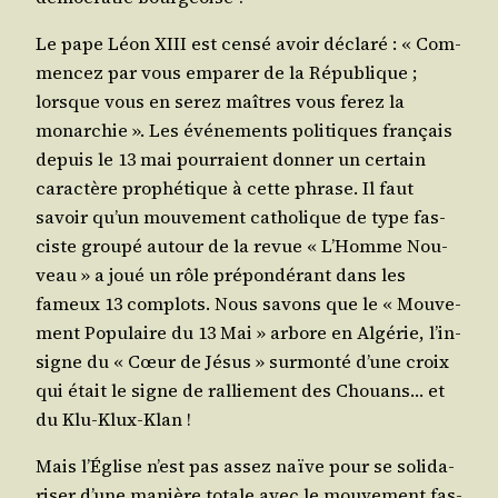
Le pape Léon XIII est cen­sé avoir décla­ré : « Com­
men­cez par vous empa­rer de la Répu­blique ;
lorsque vous en serez maîtres vous ferez la
monar­chie ». Les évé­ne­ments poli­tiques fran­çais
depuis le 13 mai pour­raient don­ner un cer­tain
carac­tère pro­phé­tique à cette phrase. Il faut
savoir qu’un mou­ve­ment catho­lique de type fas­
ciste grou­pé autour de la revue « L’Homme Nou­
veau » a joué un rôle pré­pon­dé­rant dans les
fameux 13 com­plots. Nous savons que le « Mou­ve­
ment Popu­laire du 13 Mai » arbore en Algé­rie, l’in­
signe du « Cœur de Jésus » sur­mon­té d’une croix
qui était le signe de ral­lie­ment des Chouans… et
du Klu-Klux-Klan !
Mais l’É­glise n’est pas assez naïve pour se soli­da­
ri­ser d’une manière totale avec le mou­ve­ment fas­