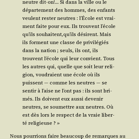
neutre dit-on!… Si dans la ville ou le
dépar­te­ment des hommes, des enfants
veulent res­ter neutres : l’É­cole est vrai­
ment faite pour eux. Ils trouvent l’é­cole
qu’ils souhaitent,qu’ils dési­rent. Mais
ils forment une classe de pri­vi­lé­giés
dans la nation ; seuls, ils ont, ils
trouvent l’é­cole qui leur convient. Tous
les autres qui, quelle que soit leur reli­
gion, vou­draient une école où ils
puissent ― comme les neutres ― se
sen­tir à l’aise ne l’ont pas : ils sont bri­
més. Ils doivent eux aus­si deve­nir
neutres, se sou­mettre aux neutres. Où
est dès lors le res­pect de la vraie liber­
té religieuse ? »
Nous pour­rions faire beau­coup de remarques au