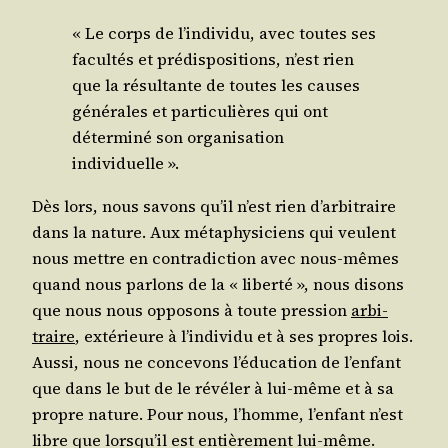
« Le corps de l’in­di­vi­du, avec toutes ses
facul­tés et pré­dis­po­si­tions, n’est rien
que la résul­tante de toutes les causes
géné­rales et par­ti­cu­lières qui ont
déter­mi­né son orga­ni­sa­tion
individuelle ».
Dès lors, nous savons qu’il n’est rien d’ar­bi­traire
dans la nature. Aux méta­phy­si­ciens qui veulent
nous mettre en contra­dic­tion avec nous-mêmes
quand nous par­lons de la « liber­té », nous disons
que nous nous oppo­sons à toute pres­sion
arbi­
traire
, exté­rieure à l’in­di­vi­du et à ses propres lois.
Aus­si, nous ne conce­vons l’é­du­ca­tion de l’en­fant
que dans le but de le révé­ler à lui-même et à sa
propre nature. Pour nous, l’homme, l’en­fant n’est
libre que lors­qu’il est entiè­re­ment lui-même.