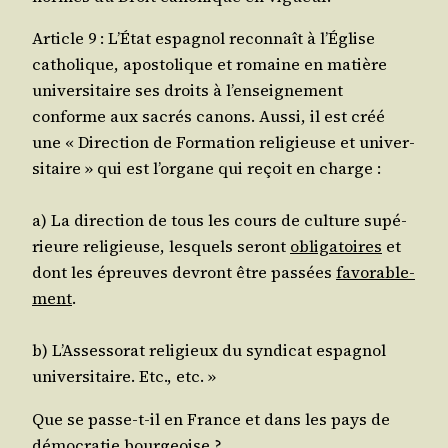
Article 9 : L’É­tat espa­gnol recon­naît à l’É­glise
catho­lique, apos­to­lique et romaine en matière
uni­ver­si­taire ses droits à l’en­sei­gne­ment
conforme aux sacrés canons. Aus­si, il est créé
une « Direc­tion de For­ma­tion reli­gieuse et uni­ver­
si­taire » qui est l’or­gane qui reçoit en charge :
a) La direc­tion de tous les cours de culture supé­
rieure reli­gieuse, les­quels seront
obli­ga­toires
et
dont les épreuves devront être pas­sées
favo­ra­ble­
ment
.
b) L’As­ses­so­rat reli­gieux du syn­di­cat espa­gnol
uni­ver­si­taire. Etc., etc. »
Que se passe-t-il en France et dans les pays de
démo­cra­tie bourgeoise ?