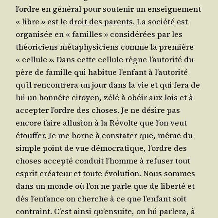
l’ordre en géné­ral pour sou­te­nir un ensei­gne­ment
« libre » est le
droit des parents
. La socié­té est
orga­ni­sée en « familles » consi­dé­rées par les
théo­ri­ciens méta­phy­si­ciens comme la pre­mière
« cel­lule ». Dans cette cel­lule règne l’au­to­ri­té du
père de famille qui habi­tue l’en­fant à l’au­to­ri­té
qu’il ren­con­tre­ra un jour dans la vie et qui fera de
lui un hon­nête citoyen, zélé à obéir aux lois et à
accep­ter l’ordre des choses. Je ne désire pas
encore faire allu­sion à la Révolte que l’on veut
étouf­fer. Je me borne à consta­ter que, même du
simple point de vue démo­cra­tique, l’ordre des
choses accep­té conduit l’homme à refu­ser tout
esprit créa­teur et toute évo­lu­tion. Nous sommes
dans un monde où l’on ne parle que de liber­té et
dès l’en­fance on cherche à ce que l’en­fant soit
contraint. C’est ain­si qu’en­suite, on lui par­le­ra, à