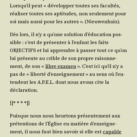
Lors­qu’il peut « déve­lop­per toutes ses facul­tés,
réa­li­ser toutes ses apti­tudes, non seule­ment pour
soi mais aus­si pour les autres ». (Nieu­wen­huis).
Dès lors, il n’y a qu’une solu­tion d’é­du­ca­tion pos­
sible : c’est de pré­sen­ter à l’en­fant les faits
OBJECTIFS et lui apprendre à pas­ser tout ce qu’on
lui pré­sente au crible de son propre rai­son­ne­
ment, de son «
libre exa­men
». C’est ici qu’il n’y a
pas de « liber­té d’en­sei­gne­ment » au sens où l’en­
tendent les A.P.E.L. dont nous avons cite la
déclaration.
[|
* * * *
|]
Puisque nous nous heur­tons pré­sen­te­ment aux
pré­ten­tions de l’É­glise en matière d’en­sei­gne­
ment, il nous faut bien savoir si elle est
capable