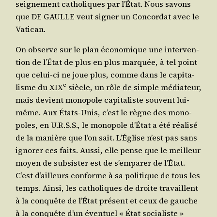
sei­gne­ment catho­liques par l’É­tat. Nous savons
que DE GAULLE veut signer un Concor­dat avec le
Vatican.
On observe sur le plan éco­no­mique une inter­ven­
tion de l’É­tat de plus en plus mar­quée, à tel point
que celui-ci ne joue plus, comme dans le capi­ta­
e
lisme du XIX
siècle, un rôle de simple média­teur,
mais devient mono­pole capi­ta­liste sou­vent lui-
même. Aux États-Unis, c’est le règne des mono­
poles, en U.R.S.S., le mono­pole d’É­tat a été réa­li­sé
de la manière que l’on sait. L’É­glise n’est pas sans
igno­rer ces faits. Aus­si, elle pense que le meilleur
moyen de sub­sis­ter est de s’emparer de l’É­tat.
C’est d’ailleurs conforme à sa poli­tique de tous les
temps. Ain­si, les catho­liques de droite tra­vaillent
à la conquête de l’É­tat pré­sent et ceux de gauche
à la conquête d’un éven­tuel « État socia­liste »