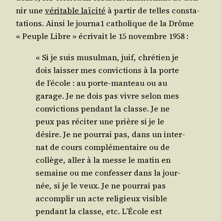
nir une
véri­table laï­ci­té
à par­tir de telles consta­
ta­tions. Ain­si le journa1 catho­lique de la Drôme
« Peuple Libre » écri­vait le 15 novembre 1958 :
« Si je suis musul­man, juif, chré­tien je
dois lais­ser mes convic­tions à la porte
de l’é­cole : au porte-man­teau ou au
garage. Je ne dois pas vivre selon mes
convic­tions pen­dant la classe. Je ne
peux pas réci­ter une prière si je le
désire. Je ne pour­rai pas, dans un inter­
nat de cours com­plé­men­taire ou de
col­lège, aller à la messe le matin en
semaine ou me confes­ser dans la jour­
née, si je le veux. Je ne pour­rai pas
accom­plir un acte reli­gieux visible
pen­dant la classe, etc. L’É­cole est