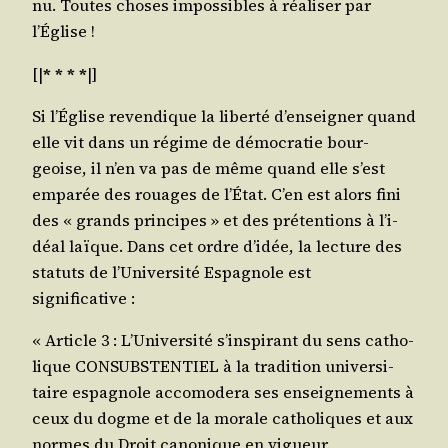
nu. Toutes choses impos­sibles à réa­li­ser par
l’Église !
[|
* * * *
|]
Si l’É­glise reven­dique la liber­té d’en­sei­gner quand
elle vit dans un régime de démo­cra­tie bour­
geoise, il n’en va pas de même quand elle s’est
empa­rée des rouages de l’É­tat. C’en est alors fini
des « grands prin­cipes » et des pré­ten­tions à l’i­
déal laïque. Dans cet ordre d’i­dée, la lec­ture des
sta­tuts de l’U­ni­ver­si­té Espa­gnole est
significative :
« Article 3 : L’U­ni­ver­si­té s’ins­pi­rant du sens catho­
lique CONSUBSTENTIEL à la tra­di­tion uni­ver­si­
taire espa­gnole acco­mo­de­ra ses ensei­gne­ments à
ceux du dogme et de la morale catho­liques et aux
normes du Droit cano­nique en vigueur.