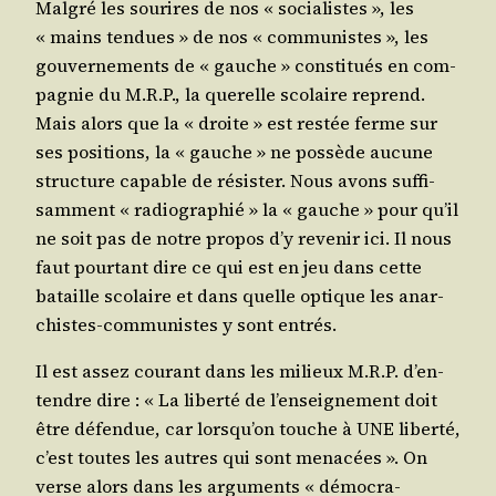
Mal­gré les sou­rires de nos « socia­listes », les
« mains ten­dues » de nos « com­mu­nistes », les
gou­ver­ne­ments de « gauche » consti­tués en com­
pa­gnie du M.R.P., la que­relle sco­laire reprend.
Mais alors que la « droite » est res­tée ferme sur
ses posi­tions, la « gauche » ne pos­sède aucune
struc­ture capable de résis­ter. Nous avons suf­fi­
sam­ment « radio­gra­phié » la « gauche » pour qu’il
ne soit pas de notre pro­pos d’y reve­nir ici. Il nous
faut pour­tant dire ce qui est en jeu dans cette
bataille sco­laire et dans quelle optique les anar­
chistes-com­mu­nistes y sont entrés.
Il est assez cou­rant dans les milieux M.R.P. d’en­
tendre dire : « La liber­té de l’en­sei­gne­ment doit
être défen­due, car lors­qu’on touche à UNE liber­té,
c’est toutes les autres qui sont mena­cées ». On
verse alors dans les argu­ments « démo­cra­