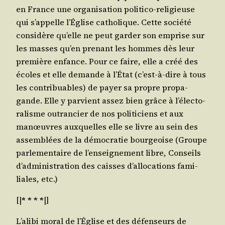
en France une orga­ni­sa­tion poli­ti­co-reli­gieuse
qui s’ap­pelle l’É­glise catho­lique. Cette socié­té
consi­dère qu’elle ne peut gar­der son emprise sur
les masses qu’en pre­nant les hommes dès leur
pre­mière enfance. Pour ce faire, elle a créé des
écoles et elle demande à l’É­tat (c’est-à-dire à tous
les contri­buables) de payer sa propre pro­pa­
gande. Elle y par­vient assez bien grâce à l’é­lec­to­
ra­lisme outran­cier de nos poli­ti­ciens et aux
manœuvres aux­quelles elle se livre au sein des
assem­blées de la démo­cra­tie bour­geoise (Groupe
par­le­men­taire de l’en­sei­gne­ment libre, Conseils
d’ad­mi­nis­tra­tion des caisses d’al­lo­ca­tions fami­
liales, etc.)
[|
* * * *
|]
L’a­li­bi moral de l’É­glise et des défen­seurs de