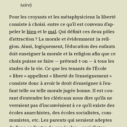
taire
)
Pour les croyants et les méta­phy­si­ciens la liber­té
consiste à choi­si. entre ce qu’il est conve­nu d’ap­
pe­ler le
bien
et le
mal
. Qui défi­nit ces deux pôles
d’at­trac­tion ? La morale et évi­dem­ment 1a reli­
gion. Ain­si, logi­que­ment, l’é­du­ca­tion des enfants
doit ensei­gner la morale et la reli­gion afin que ce
choix puisse se faire ― pré­tend-t-on ― à tous les
stades de la vie. Ce que les tenants de l’É­cole
« libre » appellent « liber­té de l’en­sei­gne­ment »
consiste donc à avoir le droit d’en­sei­gner à l’en­
fant telle ou telle morale jugée bonne. Il est cou­
rant d’en­tendre les clé­ri­caux nous dire qu’ils ne
ver­raient pas d’in­con­vé­nient à ce qu’il existe des
écoles anar­chistes, des écoles socia­listes, com­
mu­nistes, etc. Les parents qui seraient adeptes