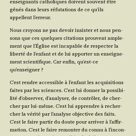
ensei­gnants catho­liques doivent sou­vent être
gênés dans leurs réfu­ta­tions de ce qu’ils
appellent l’erreur.
Nous croyons ne pas devoir insis­ter et nous pen­
sons que ces quelques cita­tions prouvent ample­
ment que l’É­glise est inca­pable de res­pec­ter la
liber­té de l’en­fant et de lui appor­ter un ensei­gne­
ment scien­ti­fique. Car enfin, qu’est-ce
qu’enseigner ?
C’est rendre acces­sible à l’en­fant les acqui­si­tions
faites par les sciences. C’est lui don­ner la pos­si­bi­
li­té d’ob­ser­ver, d’a­na­ly­ser, de contrô­ler, de cher­
cher par lui-même. C’est lui apprendre à recher­
cher la véri­té par l’a­na­lyse objec­tive des faits.
C’est le faire par­tir du doute pour arri­ver à l’af­fir­
ma­tion. C’est le faire remon­ter du connu à l’in­con­