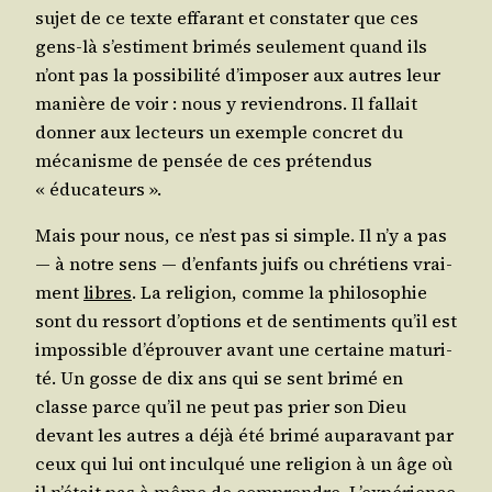
sujet de ce texte effa­rant et consta­ter que ces
gens-là s’es­timent bri­més seule­ment quand ils
n’ont pas la pos­si­bi­li­té d’im­po­ser aux autres leur
manière de voir : nous y revien­drons. Il fal­lait
don­ner aux lec­teurs un exemple concret du
méca­nisme de pen­sée de ces pré­ten­dus
« éducateurs ».
Mais pour nous, ce n’est pas si simple. Il n’y a pas
― à notre sens ― d’en­fants juifs ou chré­tiens vrai­
ment
libres
. La reli­gion, comme la phi­lo­so­phie
sont du res­sort d’op­tions et de sen­ti­ments qu’il est
impos­sible d’é­prou­ver avant une cer­taine matu­ri­
té. Un gosse de dix ans qui se sent bri­mé en
classe parce qu’il ne peut pas prier son Dieu
devant les autres a déjà été bri­mé aupa­ra­vant par
ceux qui lui ont incul­qué une reli­gion à un âge où