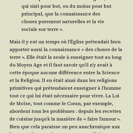
qui n’ait pour but, ou du moins pour but
prin­ci­pal, que la connais­sance des
choses pure­ment natu­relles et la vie
sociale sur terre ».
Mais il y eut un temps où l’É­glise pré­ten­dait bien
appor­ter aus­si la connais­sance « des choses de la
terre ». Elle était la seule à ensei­gner tout au long
du Moyen Age et il faut savoir qu’il n’y avait à
cette époque aucune dif­fé­rence entre la Science
et la Reli­gion. Il en était ain­si dans les reli­gions
pri­mi­tives qui pré­ten­daient ensei­gner à l’homme
tout ce qui lui était néces­saire pour vivre. La Loi
de Moïse, tout comme le Coran, par exemple,
abordent tous les pro­blèmes : depuis les recettes
de cui­sine jus­qu’à la manière de « faire l’a­mour ».
Bien que cela paraisse un peu ana­chro­nique aux