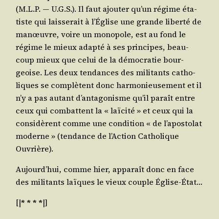
(M.L.P. ― U.G.S.). Il faut ajou­ter qu’un régime éta­
tiste qui lais­se­rait à l’É­glise une grande liber­té de
manœuvre, voire un mono­pole, est au fond le
régime le mieux adap­té à ses prin­cipes, beau­
coup mieux que celui de la démo­cra­tie bour­
geoise. Les deux ten­dances des mili­tants catho­
liques se com­plètent donc har­mo­nieu­se­ment et il
n’y a pas autant d’an­ta­go­nisme qu’il paraît entre
ceux qui com­battent la « laï­ci­té » et ceux qui la
consi­dèrent comme une condi­tion « de l’a­pos­to­lat
moderne » (ten­dance de l’Ac­tion Catho­lique
Ouvrière).
Aujourd’­hui, comme hier, appa­raît donc en face
des mili­tants laïques le vieux couple Église-État…
[|
* * * *
|]