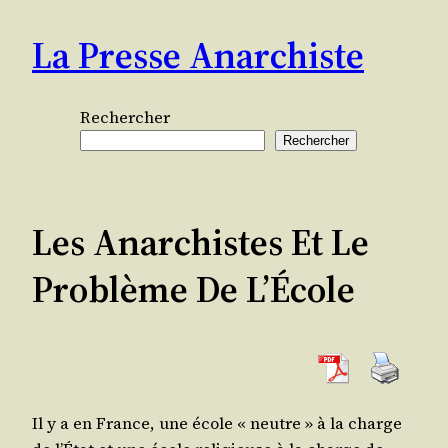
Aller
La Presse Anarchiste
au
contenu
Rechercher
Rechercher
Les Anarchistes Et Le
Problème De L’École
Il y a en France, une école « neutre » à la charge