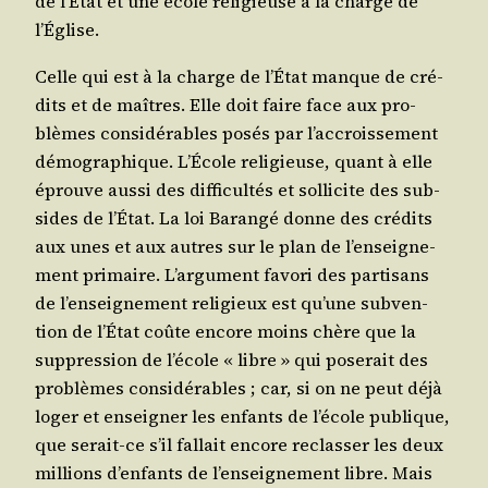
de l’É­tat et une école reli­gieuse à la charge de
l’Église.
Celle qui est à la charge de l’É­tat manque de cré­
dits et de maîtres. Elle doit faire face aux pro­
blèmes consi­dé­rables posés par l’ac­crois­se­ment
démo­gra­phique. L’É­cole reli­gieuse, quant à elle
éprouve aus­si des dif­fi­cul­tés et sol­li­cite des sub­
sides de l’É­tat. La loi Baran­gé donne des cré­dits
aux unes et aux autres sur le plan de l’en­sei­gne­
ment pri­maire. L’ar­gu­ment favo­ri des par­ti­sans
de l’en­sei­gne­ment reli­gieux est qu’une sub­ven­
tion de l’É­tat coûte encore moins chère que la
sup­pres­sion de l’é­cole « libre » qui pose­rait des
pro­blèmes consi­dé­rables ; car, si on ne peut déjà
loger et ensei­gner les enfants de l’é­cole publique,
que serait-ce s’il fal­lait encore reclas­ser les deux
mil­lions d’en­fants de l’en­sei­gne­ment libre. Mais