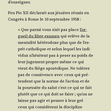
d’enseigner.
Feu Pie XII décla­rait aux jésuites réunis en
Congrès à Rome le 10 sep­tembre 1958 :
« Que par­mi vous n’ait pas place
l’or­
gueil du libre exa­men
qui relève de la
men­ta­li­té hété­ro­doxe plus que de l’es­
prit catho­lique et selon lequel les indi­
vi­dus n’hé­sitent pas à peser au poids de
leur juge­ment propre même ce qui
vient du Siège apos­to­lique. Ne tolé­rez
pas de conni­vence avec ceux qui pré­
tendent que la norme de l’ac­tion et de
la pour­suite du salut c’est ce qui se fait
plu­tôt que ce qui doit se faire ; qu’on ne
laisse pas agir et pen­ser à leur gré
ceux qui consi­dèrent la dis­ci­pline