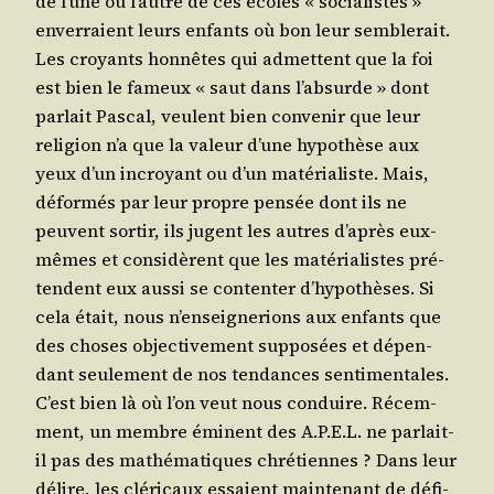
de l’une ou l’autre de ces écoles « socia­listes »
enver­raient leurs enfants où bon leur sem­ble­rait.
Les croyants hon­nêtes qui admettent que la foi
est bien le fameux « saut dans l’ab­surde » dont
par­lait Pas­cal, veulent bien conve­nir que leur
reli­gion n’a que la valeur d’une hypo­thèse aux
yeux d’un incroyant ou d’un maté­ria­liste. Mais,
défor­més par leur propre pen­sée dont ils ne
peuvent sor­tir, ils jugent les autres d’a­près eux-
mêmes et consi­dèrent que les maté­ria­listes pré­
tendent eux aus­si se conten­ter d’hy­po­thèses. Si
cela était, nous n’en­sei­gne­rions aux enfants que
des choses objec­ti­ve­ment sup­po­sées et dépen­
dant seule­ment de nos ten­dances sen­ti­men­tales.
C’est bien là où l’on veut nous conduire. Récem­
ment, un membre émi­nent des A.P.E.L. ne par­lait-
il pas des mathé­ma­tiques chré­tiennes ? Dans leur
délire, les clé­ri­caux essaient main­te­nant de défi­