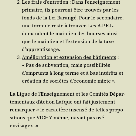
Les frais d’en­tre­tien
: Dans l’en­sei­gne­ment
pri­maire, ils pour­ront être trou­vés par les
fonds de la Loi Baran­gé. Pour le secon­daire,
une for­mule reste à trou­ver. Les A.P.E.L.
demandent le main­tien des bourses ain­si
que le main­tien et l’ex­ten­sion de la taxe
d’apprentissage.
Amé­lio­ra­tion et exten­sion des bâti­ments
:
« Pas de sub­ven­tion, mais pos­si­bi­li­tés
d’emprunts à long terme et à bas inté­rêts et
créa­tion de socié­tés d’é­co­no­mie mixte ».
La Ligue de l’En­sei­gne­ment et les Comi­tés Dépar­
te­men­taux d’Ac­tion Laïque ont fait jus­te­ment
remar­quer « le carac­tère insen­sé de telles pro­po­
si­tions que VICHY même, n’a­vait pas osé
envisager…»