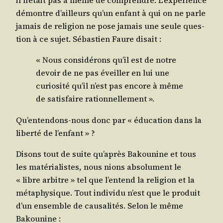
il n’é­tait pas à même de com­prendre. L’ex­pé­rience
démontre d’ailleurs qu’un enfant à qui on ne parle
jamais de reli­gion ne pose jamais une seule ques­
tion à ce sujet. Sébas­tien Faure disait :
« Nous consi­dé­rons qu’il est de notre
devoir de ne pas éveiller en lui une
curio­si­té qu’il n’est pas encore à même
de satis­faire rationnellement ».
Qu’en­ten­dons-nous donc par « édu­ca­tion dans la
liber­té de l’enfant » ?
Disons tout de suite qu’a­près Bakou­nine et tous
les maté­ria­listes, nous nions abso­lu­ment le
« libre arbitre » tel que l’en­tend la reli­gion et la
méta­phy­sique. Tout indi­vi­du n’est que le pro­duit
d’un ensemble de cau­sa­li­tés. Selon le même
Bakounine :