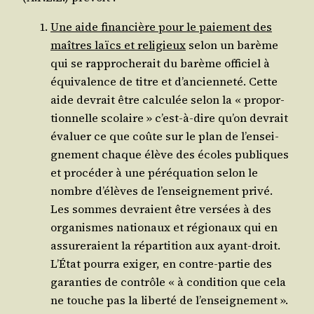
Une aide finan­cière pour le paie­ment des
maîtres laïcs et reli­gieux
selon un barème
qui se rap­pro­che­rait du barème offi­ciel à
équi­va­lence de titre et d’an­cien­ne­té. Cette
aide devrait être cal­cu­lée selon la « pro­por­
tion­nelle sco­laire » c’est-à-dire qu’on devrait
éva­luer ce que coûte sur le plan de l’en­sei­
gne­ment chaque élève des écoles publiques
et pro­cé­der à une péréqua­tion selon le
nombre d’é­lèves de l’en­sei­gne­ment pri­vé.
Les sommes devraient être ver­sées à des
orga­nismes natio­naux et régio­naux qui en
assu­re­raient la répar­ti­tion aux ayant-droit.
L’É­tat pour­ra exi­ger, en contre-par­tie des
garan­ties de contrôle « à condi­tion que cela
ne touche pas la liber­té de l’enseignement ».