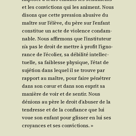
et les convic­tions qui les animent. Nous
disons que cette pres­sion abu­sive du
maître sur l’é­lève, du père sur l’en­fant
consti­tue un acte de vio­lence condam­
nable. Nous affir­mons que l’ins­ti­tu­teur
n’a pas le droit de mettre à pro­fit l’i­gno­
rance de l’é­co­lier, sa débi­li­té intel­lec­
tuelle, sa fai­blesse phy­sique, l’é­tat de
sujé­tion dans lequel il se trouve par
rap­port au maître, pour faire péné­trer
dans son cœur et dans son esprit sa
manière de voir et de sen­tir. Nous
dénions au père le droit d’a­bu­ser de la
ten­dresse et de la confiance que lui
voue son enfant pour glis­ser en lui ses
croyances et ses convictions. »