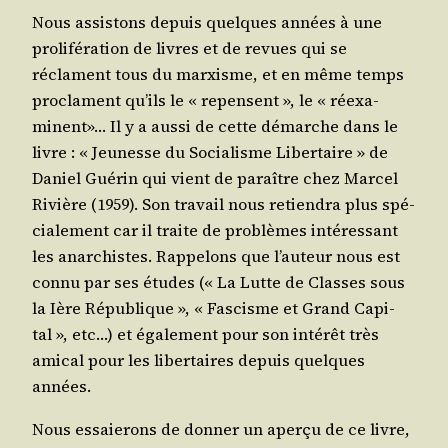
Nous assis­tons depuis quelques années à une
pro­li­fé­ra­tion de livres et de revues qui se
réclament tous du mar­xisme, et en même temps
pro­clament qu’ils le « repensent », le « réexa­
minent»… Il y a aus­si de cette démarche dans le
livre : « Jeu­nesse du Socia­lisme Liber­taire » de
Daniel Gué­rin qui vient de paraître chez Mar­cel
Rivière (1959). Son tra­vail nous retien­dra plus spé­
cia­le­ment car il traite de pro­blèmes inté­res­sant
les anar­chistes. Rap­pe­lons que l’au­teur nous est
connu par ses études (« La Lutte de Classes sous
la Ière Répu­blique », « Fas­cisme et Grand Capi­
tal », etc…) et éga­le­ment pour son inté­rêt très
ami­cal pour les liber­taires depuis quelques
années.
Nous essaie­rons de don­ner un aper­çu de ce livre,