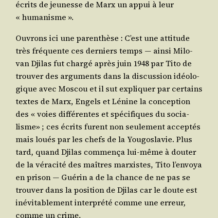
écrits de jeu­nesse de Marx un appui à leur
« humanisme ».
Ouvrons ici une paren­thèse : C’est une atti­tude
très fré­quente ces der­niers temps ― ain­si Milo­
van Dji­las fut char­gé après juin 1948 par Tito de
trou­ver des argu­ments dans la dis­cus­sion idéo­lo­
gique avec Mos­cou et il sut expli­quer par cer­tains
textes de Marx, Engels et Lénine la concep­tion
des « voies dif­fé­rentes et spé­ci­fiques du socia­
lisme» ; ces écrits furent non seule­ment accep­tés
mais loués par les chefs de la You­go­sla­vie. Plus
tard, quand Dji­las com­men­ça lui-même à dou­ter
de la véra­ci­té des maîtres mar­xistes, Tito l’en­voya
en pri­son ― Gué­rin a de la chance de ne pas se
trou­ver dans la posi­tion de Dji­las car le doute est
inévi­ta­ble­ment inter­pré­té comme une erreur,
comme un crime.