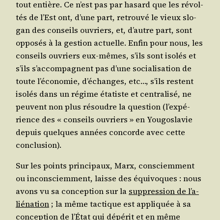
tout entière. Ce n’est pas par hasard que les révol­
tés de l’Est ont, d’une part, retrou­vé le vieux slo­
gan des conseils ouvriers, et, d’autre part, sont
oppo­sés à la ges­tion actuelle. Enfin pour nous, les
conseils ouvriers eux-mêmes, s’ils sont iso­lés et
s’ils s’ac­com­pagnent pas d’une socia­li­sa­tion de
toute l’é­co­no­mie, d’é­changes, etc…, s’ils res­tent
iso­lés dans un régime éta­tiste et cen­tra­li­sé, ne
peuvent non plus résoudre la ques­tion (l’ex­pé­
rience des « conseils ouvriers » en You­go­sla­vie
depuis quelques années concorde avec cette
conclusion).
Sur les points prin­ci­paux, Marx, consciem­ment
ou incons­ciem­ment, laisse des équi­voques : nous
avons vu sa concep­tion sur la
sup­pres­sion de l’a­
lié­na­tion
; la même tac­tique est appli­quée à sa
concep­tion de
l’É­tat
qui dépé­rit et en même