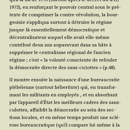
1973), en ren­for­çant le pou­voir cen­tral sous le pré­
texte de com­pri­mer la contre-révo­lu­tion, la bour­
geoi­sie s’ap­pli­qua sur­tout à détruire le régime
jusque-là essen­tiel­le­ment démo­cra­tique et
décen­tra­li­sa­teur auquel elle avait elle-même
contri­bué deux ans aupa­ra­vant dans sa hâte à
sup­pri­mer le cen­tra­lisme régio­nal de l’an­cien
régime ; c’est « la volon­té consciente de refou­ler
la démo­cra­tie directe des sans-cu1ottes » (p.48).
Il montre ensuite la nais­sance d’une bureau­cra­tie
plé­béienne (sur­tout héber­tiste) qui, en trans­for­
mant les mili­tants en employés , et en absor­bant
par l’ap­pa­reil d’É­tat les meilleurs cadres des sans-
culottes, affai­blit la démo­cra­tie au sein des sec­
tions locales, et en même temps pro­duit une sclé­
rose bureau­cra­tique (qu’il com­pare lui-même à la