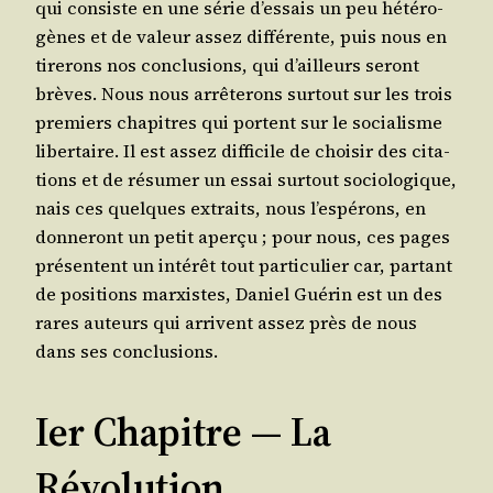
qui consiste en une série d’es­sais un peu hété­ro­
gènes et de valeur assez dif­fé­rente, puis nous en
tire­rons nos conclu­sions, qui d’ailleurs seront
brèves. Nous nous arrê­te­rons sur­tout sur les trois
pre­miers cha­pitres qui portent sur le socia­lisme
liber­taire. Il est assez dif­fi­cile de choi­sir des cita­
tions et de résu­mer un essai sur­tout socio­lo­gique,
nais ces quelques extraits, nous l’es­pé­rons, en
don­ne­ront un petit aper­çu ; pour nous, ces pages
pré­sentent un inté­rêt tout par­ti­cu­lier car, par­tant
de posi­tions mar­xistes, Daniel Gué­rin est un des
rares auteurs qui arrivent assez près de nous
dans ses conclusions.
Ier Chapitre ― La
Révolution