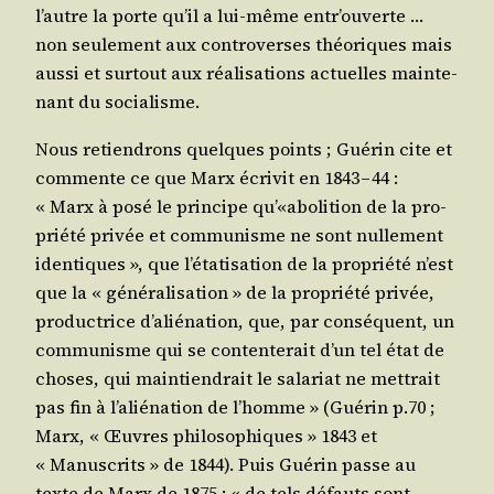
l’autre la porte qu’il a lui-même entr’ou­verte …
non seule­ment aux contro­verses théo­riques mais
aus­si et sur­tout aux réa­li­sa­tions actuelles main­te­
nant du socialisme.
Nous retien­drons quelques points ; Gué­rin cite et
com­mente ce que Marx écri­vit en 1843 – 44 :
« Marx à posé le prin­cipe qu’«abolition de la pro­
prié­té pri­vée et com­mu­nisme ne sont nul­le­ment
iden­tiques », que l’é­ta­ti­sa­tion de la pro­prié­té n’est
que la « géné­ra­li­sa­tion » de la pro­prié­té pri­vée,
pro­duc­trice d’a­lié­na­tion, que, par consé­quent, un
com­mu­nisme qui se conten­te­rait d’un tel état de
choses, qui main­tien­drait le sala­riat ne met­trait
pas fin à l’a­lié­na­tion de l’homme » (Gué­rin p.70 ;
Marx, « Œuvres phi­lo­so­phiques » 1843 et
« Manus­crits » de 1844). Puis Gué­rin passe au
texte de Marx de 1875 : « de tels défauts sont