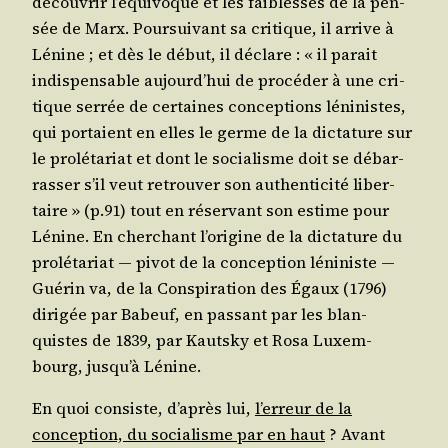
décou­vrir l’é­qui­voque et les fai­blesses de la pen­
sée de Marx. Pour­sui­vant sa cri­tique, il arrive à
Lénine ; et dès le début, il déclare : « il parait
indis­pen­sable aujourd’­hui de pro­cé­der à une cri­
tique ser­rée de cer­taines concep­tions léni­nistes,
qui por­taient en elles le germe de la dic­ta­ture sur
le pro­lé­ta­riat et dont le socia­lisme doit se débar­
ras­ser s’il veut retrou­ver son authen­ti­ci­té liber­
taire » (p.91) tout en réser­vant son estime pour
Lénine. En cher­chant l’o­ri­gine de la dic­ta­ture du
pro­lé­ta­riat ― pivot de la concep­tion léni­niste ―
Gué­rin va, de la Conspi­ra­tion des Égaux (1796)
diri­gée par Babeuf, en pas­sant par les blan­
quistes de 1839, par Kauts­ky et Rosa Luxem­
bourg, jus­qu’à Lénine.
En quoi consiste, d’a­près lui,
l’er­reur de la
concep­tion, du socia­lisme par en haut
? Avant