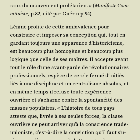
raux du mou­ve­ment pro­lé­ta­rien. » (
Mani­feste Com­
mu­niste
, p.82, cité par Gué­rin p.94).
Lénine pro­fite de cette ambi­va­lence pour
construire et impo­ser sa concep­tion qui, tout en
gar­dant tou­jours une appa­rence d’his­to­ri­cisme,
est beau­coup plus homo­gène et beau­coup plus
logique que celle de ses maîtres. Il accepte avant
tout le rôle d’une avant-garde de révo­lu­tion­naires
pro­fes­sion­nels, espèce de cercle fer­mé d’i­ni­tiés
liés à une dis­ci­pline et un cen­tra­lisme abso­lus, et
en même temps il refuse toute expé­rience
ouvrière et s’a­charne contre la spon­ta­néi­té des
masses popu­laires. « L’his­toire de tous pays
atteste que, livrée à ses seules forces, la classe
ouvrière ne peut arri­ver qu’à la conscience trade-
unio­niste, c’est-à-dire la convic­tion qu’il faut s’u­