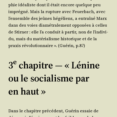
phie idéa­liste dont il était encore quelque peu
impré­gné. Mais la rup­ture avec Feuer­bach, avec
l’en­semble des jeûnes hégé­liens, a entraî­né Marx
dans des voies dia­mé­tra­le­ment oppo­sées à celles
de Stir­ner : elle l’a conduit à par­tir, non de l’in­di­vi­
du, mais du maté­ria­lisme his­to­rique et de la
praxis révo­lu­tion­naire ». (Gué­rin, p.87)
e
3
chapitre ― « Lénine
ou le socialisme par
en haut »
Dans le cha­pitre pré­cé­dent, Gué­rin essaie de