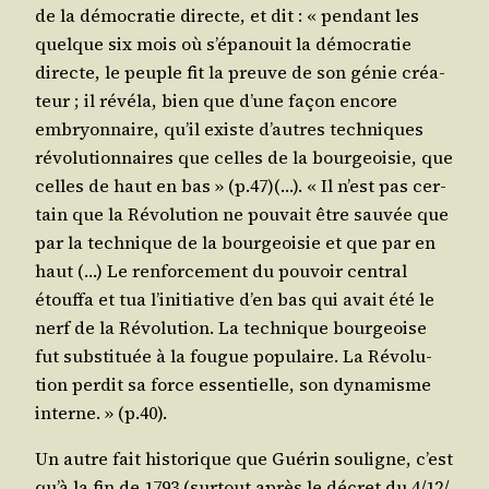
de la démo­cra­tie directe, et dit : « pen­dant les
quelque six mois où s’é­pa­nouit la démo­cra­tie
directe, le peuple fit la preuve de son génie créa­
teur ; il révé­la, bien que d’une façon encore
embryon­naire, qu’il existe d’autres tech­niques
révo­lu­tion­naires que celles de la bour­geoi­sie, que
celles de haut en bas » (p.47)(…). « Il n’est pas cer­
tain que la Révo­lu­tion ne pou­vait être sau­vée que
par la tech­nique de la bour­geoi­sie et que par en
haut (…) Le ren­for­ce­ment du pou­voir cen­tral
étouf­fa et tua l’i­ni­tia­tive d’en bas qui avait été le
nerf de la Révo­lu­tion. La tech­nique bour­geoise
fut sub­sti­tuée à la fougue popu­laire. La Révo­lu­
tion per­dit sa force essen­tielle, son dyna­misme
interne. » (p.40).
Un autre fait his­to­rique que Gué­rin sou­ligne, c’est
qu’à la fin de 1793 (sur­tout après le décret du 4/​12/​