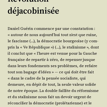
déjacobinisée
Daniel Gué­rin com­mence par une consta­ta­tion :
« autour de nous aujourd’­hui tout n’est que ruine,
le fas­cisme (…), la démo­cra­tie bour­geoise (y com­
pris la « Ve Répu­blique ») (…), le sta­li­nisme », dont
il conclut que « l’heure est venue pour la Gauche
fran­çaise de repar­tir à zéro, de repen­ser jusque
dans leurs fon­de­ments ses pro­blèmes, de refaire
tout son bagage d’i­dées » ― ce qui doit être fait
« dans le cadre de la pen­sée socia­liste, qui
demeure, en dépit de tout, la seule valeur solide
de notre époque. La double faillite du réfor­misme
et du sta­li­nisme nous fait un devoir urgent de
récon­ci­lier la démo­cra­tie (pro­lé­ta­rienne) et le