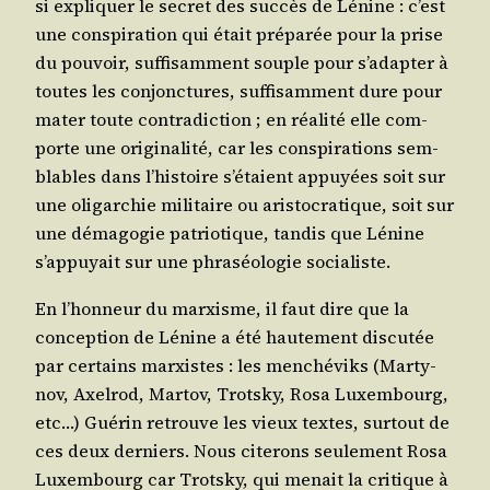
si expli­quer le secret des suc­cès de Lénine : c’est
une conspi­ra­tion qui était pré­pa­rée pour la prise
du pou­voir, suf­fi­sam­ment souple pour s’a­dap­ter à
toutes les conjonc­tures, suf­fi­sam­ment dure pour
mater toute contra­dic­tion ; en réa­li­té elle com­
porte une ori­gi­na­li­té, car les conspi­ra­tions sem­
blables dans l’his­toire s’é­taient appuyées soit sur
une oli­gar­chie mili­taire ou aris­to­cra­tique, soit sur
une déma­go­gie patrio­tique, tan­dis que Lénine
s’ap­puyait sur une phra­séo­lo­gie socialiste.
En l’hon­neur du mar­xisme, il faut dire que la
concep­tion de Lénine a été hau­te­ment dis­cu­tée
par cer­tains mar­xistes : les men­ché­viks (Mar­ty­
nov, Axel­rod, Mar­tov, Trots­ky, Rosa Luxem­bourg,
etc…) Gué­rin retrouve les vieux textes, sur­tout de
ces deux der­niers. Nous cite­rons seule­ment Rosa
Luxem­bourg car Trots­ky, qui menait la cri­tique à