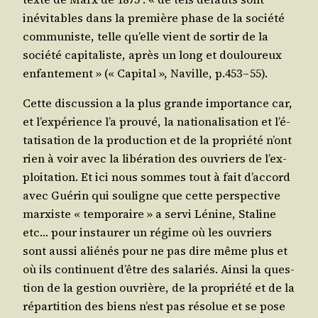
inévi­tables dans la pre­mière phase de la socié­té
com­mu­niste, telle qu’elle vient de sor­tir de la
socié­té capi­ta­liste, après un long et dou­lou­reux
enfan­te­ment » (« Capi­tal », Naville, p.453 – 55).
Cette dis­cus­sion a la plus grande impor­tance car,
et l’ex­pé­rience l’a prou­vé, la natio­na­li­sa­tion et l’é­
ta­ti­sa­tion de la pro­duc­tion et de la pro­prié­té n’ont
rien à voir avec la libé­ra­tion des ouvriers de l’ex­
ploi­ta­tion. Et ici nous sommes tout à fait d’ac­cord
avec Gué­rin qui sou­ligne que cette pers­pec­tive
mar­xiste « tem­po­raire » a ser­vi Lénine, Sta­line
etc… pour ins­tau­rer un régime où les ouvriers
sont aus­si alié­nés pour ne pas dire même plus et
où ils conti­nuent d’être des sala­riés. Ain­si la ques­
tion de la ges­tion ouvrière, de la pro­prié­té et de la
répar­ti­tion des biens n’est pas réso­lue et se pose