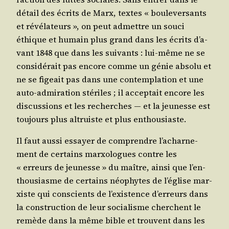
détail des écrits de Marx, textes « bou­le­ver­sants
et révé­la­teurs », on peut admettre un sou­ci
éthique et humain plus grand dans les écrits d’a­
vant 1848 que dans les sui­vants : lui-même ne se
consi­dé­rait pas encore comme un génie abso­lu et
ne se figeait pas dans une contem­pla­tion et une
auto-admi­ra­tion sté­riles ; il accep­tait encore les
dis­cus­sions et les recherches ― et la jeu­nesse est
tou­jours plus altruiste et plus enthousiaste.
Il faut aus­si essayer de com­prendre l’a­char­ne­
ment de cer­tains mar­xo­logues contre les
« erreurs de jeu­nesse » du maître, ain­si que l’en­
thou­siasme de cer­tains néo­phytes de l’é­glise mar­
xiste qui conscients de l’exis­tence d’er­reurs dans
la construc­tion de leur socia­lisme cherchent le
remède dans la même bible et trouvent dans les