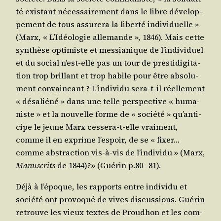
té exis­tant néces­sai­re­ment dans le libre déve­lop­
pe­ment de tous assu­re­ra la liber­té indi­vi­duelle »
(Marx, « L’I­déo­lo­gie alle­mande », 1846). Mais cette
syn­thèse opti­miste et mes­sia­nique de l’in­di­vi­duel
et du social n’est-elle pas un tour de pres­ti­di­gi­ta­
tion trop brillant et trop habile pour être abso­lu­
ment convain­cant ? L’in­di­vi­du sera-t-il réel­le­ment
« désa­lié­né » dans une telle pers­pec­tive « huma­
niste » et la nou­velle forme de « socié­té » qu’an­ti­
cipe le jeune Marx ces­se­ra-t-elle vrai­ment,
comme il en exprime l’es­poir, de se « fixer…
comme abs­trac­tion vis-à-vis de l’in­di­vi­du » (Marx,
Manus­crits
de 1844)?» (Gué­rin p.80 – 81).
Déjà à l’é­poque, les rap­ports entre indi­vi­du et
socié­té ont pro­vo­qué de vives dis­cus­sions. Gué­rin
retrouve les vieux textes de Prou­dhon et les com­