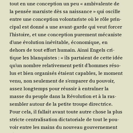
tout en une concep­tion un peu « ambi­va­lente de
la pen­sée mar­xiste dès sa nais­sance » qui oscille
entre une concep­tion volon­ta­riste où le rôle prin­
ci­pal est don­né a une avant-garde qui veut for­cer
l’his­toire, et une concep­tion pure­ment méca­niste
d’une évo­lu­tion inévi­table, éco­no­mique, en
dehors de tout effort humain. Ain­si Engels cri­
tique les blan­quistes : « ils par­taient de cette idée
qu’un nombre rela­ti­ve­ment petit d’hommes réso­
lus et bien orga­ni­sés étaient capables, le moment
venu, non seule­ment de s’emparer du pou­voir,
assez long­temps pour réus­sir à entraî­ner la
masse du peuple dans la Révo­lu­tion et à la ras­
sem­bler autour de la petite troupe direc­trice.
Pour cela, il fal­lait avant toute autre chose la plus
stricte cen­tra­li­sa­tion dic­ta­to­riale de tout le pou­
voir entre les mains du nou­veau gou­ver­ne­ment