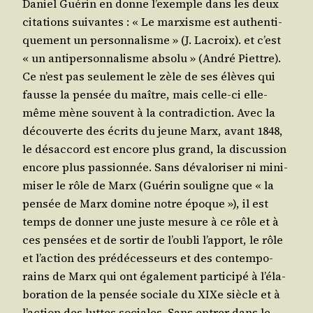
Daniel Gué­rin en donne l’exemple dans les deux
cita­tions sui­vantes : « Le mar­xisme est authen­ti­
que­ment un per­son­na­lisme » (J. Lacroix). et c’est
« un anti­per­son­na­lisme abso­lu » (André Piettre).
Ce n’est pas seule­ment le zèle de ses élèves qui
fausse la pen­sée du maître, mais celle-ci elle-
même mène sou­vent à la contra­dic­tion. Avec la
décou­verte des écrits du jeune Marx, avant 1848,
le désac­cord est encore plus grand, la dis­cus­sion
encore plus pas­sion­née. Sans déva­lo­ri­ser ni mini­
mi­ser le rôle de Marx (Gué­rin sou­ligne que « la
pen­sée de Marx domine notre époque »), il est
temps de don­ner une juste mesure à ce rôle et à
ces pen­sées et de sor­tir de l’ou­bli l’ap­port, le rôle
et l’ac­tion des pré­dé­ces­seurs et des contem­po­
rains de Marx qui ont éga­le­ment par­ti­ci­pé à l’é­la­
bo­ra­tion de la pen­sée sociale du XIXe siècle et à
l’ac­tion des luttes sociales. Sans entrer dans le