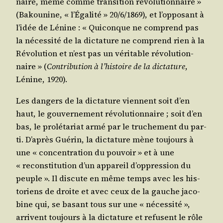
naire, même comme tran­si­tion révo­lu­tion­naire »
(Bakou­nine, « l’É­ga­li­té » 20/​6/​1869), et l’op­po­sant à
l’i­dée de Lénine : « Qui­conque ne com­prend pas
la néces­si­té de la dic­ta­ture ne com­prend rien à la
Révo­lu­tion et n’est pas un véri­table révo­lu­tion­
naire » (
Contri­bu­tion à l’his­toire de la dic­ta­ture
,
Lénine, 1920).
Les dan­gers de la dic­ta­ture viennent soit d’en
haut, le gou­ver­ne­ment révo­lu­tion­naire ; soit d’en
bas, le pro­lé­ta­riat armé par le tru­che­ment du par­
ti. D’a­près Gué­rin, la dic­ta­ture mène tou­jours à
une « concen­tra­tion du pou­voir » et à une
« recons­ti­tu­tion d’un appa­reil d’op­pres­sion du
peuple ». Il dis­cute en même temps avec les his­
to­riens de droite et avec ceux de la gauche jaco­
bine qui, se basant tous sur une « néces­si­té »,
arrivent tou­jours à la dic­ta­ture et refusent le rôle