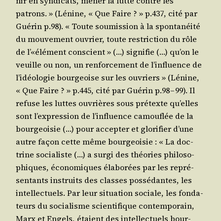
nir en syn­di­cats, mener la lutte contre les
patrons. » (Lénine, « Que Faire ? » p.437, cité par
Gué­rin p.98). « Toute sou­mis­sion à la spon­ta­néi­té
du mou­ve­ment ouvrier, toute res­tric­tion du rôle
de l’«élément conscient » (…) signi­fie (…) qu’on le
veuille ou non, un ren­for­ce­ment de l’in­fluence de
l’i­déo­lo­gie bour­geoise sur les ouvriers » (Lénine,
« Que Faire ? » p.445, cité par Gué­rin p.98 – 99). Il
refuse les luttes ouvrières sous pré­texte qu’elles
sont l’ex­pres­sion de l’in­fluence camou­flée de la
bour­geoi­sie (…) pour accep­ter et glo­ri­fier d’une
autre façon cette même bour­geoi­sie : « La doc­
trine socia­liste (…) a sur­gi des théo­ries phi­lo­so­
phiques, éco­no­miques éla­bo­rées par les repré­
sen­tants ins­truits des classes pos­sé­dantes, les
intel­lec­tuels. Par leur situa­tion sociale, les fon­da­
teurs du socia­lisme scien­ti­fique contem­po­rain,
Marx et Engels, étaient des intel­lec­tuels bour­