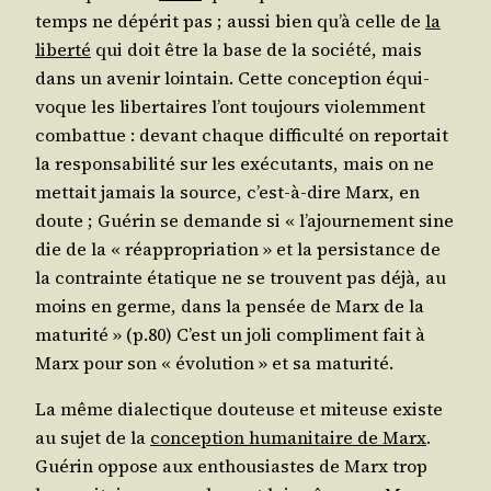
temps ne dépé­rit pas ; aus­si bien qu’à celle de
la
liber­té
qui doit être la base de la socié­té, mais
dans un ave­nir loin­tain. Cette concep­tion équi­
voque les liber­taires l’ont tou­jours vio­lem­ment
com­bat­tue : devant chaque dif­fi­cul­té on repor­tait
la res­pon­sa­bi­li­té sur les exé­cu­tants, mais on ne
met­tait jamais la source, c’est-à-dire Marx, en
doute ; Gué­rin se demande si « l’a­jour­ne­ment sine
die de la « réap­pro­pria­tion » et la per­sis­tance de
la contrainte éta­tique ne se trouvent pas déjà, au
moins en germe, dans la pen­sée de Marx de la
matu­ri­té » (p.80) C’est un joli com­pli­ment fait à
Marx pour son « évo­lu­tion » et sa maturité.
La même dia­lec­tique dou­teuse et miteuse existe
au sujet de la
concep­tion huma­ni­taire de Marx
.
Gué­rin oppose aux enthou­siastes de Marx trop