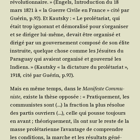
révo­lu­tion­naire. » (Engels, Intro­duc­tion du 18
mars 1821 à « la Guerre Civile en France » cité par
Gué­rin, p.92). Et Kauts­ky : « Le pro­lé­ta­riat, qui
était trop igno­rant et démo­ra­li­sé pour s’or­ga­ni­ser
et se diri­ger lui-même, devait être orga­ni­sé et
diri­gé par un gou­ver­ne­ment com­po­sé de son élite
ins­truite, quelque chose comme les Jésuites du
Para­guay qui avaient orga­ni­sé et gou­ver­né les
Indiens. » (Kauts­ky « la dic­ta­ture du pro­lé­ta­riat »,
1918, cité par Gué­rin, p.92).
Mais en même temps, dans le
Mani­feste Com­mu­
niste
, existe la thèse oppo­sée : « Pra­ti­que­ment, les
com­mu­nistes sont (…) la frac­tion la plus réso­lue
des par­tis ouvriers (…), celle qui pousse tou­jours
en avant ; théo­ri­que­ment, ils ont sur le reste de la
masse pro­lé­ta­rienne l’a­van­tage de com­prendre
les condi­tions, la marche et les résul­tats géné­