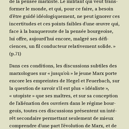
de la pen­sée mar­xiste. Le mili­tant qui veut trans­
for­mer le monde, et qui, pour ce faire, a besoin
d’être gui­dé idéo­lo­gi­que­ment, ne peut igno­rer ces
incer­ti­tudes et ces points faibles d’une œuvre qui,
face à la ban­que­route de la pen­sée bour­geoise,
lui offre, aujourd’­hui encore, mal­gré ses défi­
ciences, un fil conduc­teur rela­ti­ve­ment solide. »
(p.71)
Dans ces condi­tions, les dis­cus­sions sub­tiles des
mar­xo­logues sur « jus­qu’où » le jeune Marx porte
encore les empreintes de Hegel et Feuer­bach, sur
la ques­tion de savoir s’il est plus « idéa­liste »,
« uto­piste » que ses maîtres, et sur sa concep­tion
de l’a­lié­na­tion des ouvriers dans le régime bour­
geois, toutes ces dis­cus­sions pré­sentent un inté­
rêt secon­daire per­met­tant seule­ment de mieux
com­prendre d’une part l’é­vo­lu­tion de Marx, et de