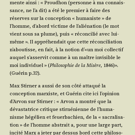
mente ain­si : « Prou­dhon (per­sonne à ma connais­
sance, ne l’a dit) a été le pre­mier à faire des
réserves sur la concep­tion « huma­niste » de
l’homme, d’a­bord vic­time de l’a­lié­na­tion (le mot
vient sous sa plume), puis « récon­ci­lié avec lui-
même ». Il appré­hen­dait que cette récon­ci­lia­tion
n’a­bou­tisse, en fait, à la notion d’«un moi col­lec­tif
auquel s’as­ser­vit comme à un maître invi­sible le
moi indi­vi­duel » (
Phi­lo­so­phie de la Misère
, 1846)».
(Gué­rin p.32).
Max Stir­ner a aus­si de son côté atta­qué la
concep­tion mar­xiste, et Gué­rin cite ici l’o­pi­nion
d’Ar­von sur Stir­ner : « Arvon a mon­tré que la
dévas­ta­trice cri­tique stir­né­nienne de l’hu­ma­
nisme hégé­lien et feuer­ba­chien, de la « sacra­li­sa­
tion » de l’homme abs­trait a, pour une large part,
inci­té Marx a jeter par des­sus bord cette phi­lo­so­