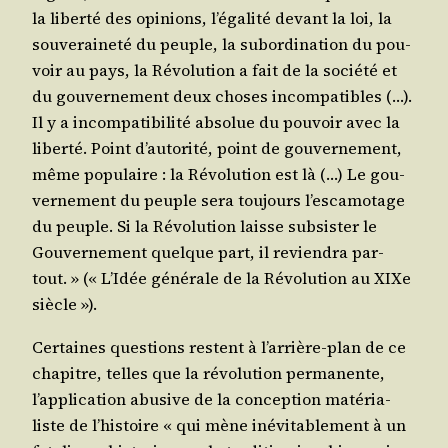
la liber­té des opi­nions, l’é­ga­li­té devant la loi, la
sou­ve­rai­ne­té du peuple, la subor­di­na­tion du pou­
voir au pays, la Révo­lu­tion a fait de la socié­té et
du gou­ver­ne­ment deux choses incom­pa­tibles (…).
Il y a incom­pa­ti­bi­li­té abso­lue du pou­voir avec la
liber­té. Point d’au­to­ri­té, point de gou­ver­ne­ment,
même popu­laire : la Révo­lu­tion est là (…) Le gou­
ver­ne­ment du peuple sera tou­jours l’es­ca­mo­tage
du peuple. Si la Révo­lu­tion laisse sub­sis­ter le
Gou­ver­ne­ment quelque part, il revien­dra par­
tout. » (« L’I­dée géné­rale de la Révo­lu­tion au XIXe
siècle »).
Cer­taines ques­tions res­tent à l’ar­rière-plan de ce
cha­pitre, telles que la révo­lu­tion per­ma­nente,
l’ap­pli­ca­tion abu­sive de la concep­tion maté­ria­
liste de l’his­toire « qui mène inévi­ta­ble­ment à un