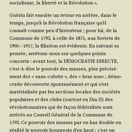
socia­lisme, la liber­té et la Révolution ».
Gué­rin fait ensuite un retour en arrière, dans le
temps, jus­qu’à la Révo­lu­tion fran­çaise qu’il
connaît comme peu d’his­to­riens ; pour lui, de la
Com­mune de 1793, à celle de 1871, aux Soviets de
1905―1917, la filia­tion est évi­dente. En sui­vant sa
pen­sée, arrê­tons-nous sur quelques points
concrets : avant tout, la DÉMOCRATIE DIRECTE,
c’est-à-dire le pou­voir des masses, plus pré­ci­sé­
ment des « sans-culotte », des « bras nus» ; démo­
cra­tie décou­verte spon­ta­né­ment et qui s’est
maté­ria­li­sée par les sec­tions locales des socié­tés
popu­laires et des clubs (sur­tout en l’An II) des
révo­lu­tion­naires qui de façon fédé­ra­liste sont
arri­vés au Conseil Géné­ral de la Com­mune de
1793. Ce pou­voir des masses par en bas double en
réa­li­té le pou­voir bour­geois d’en haut ; c’est un