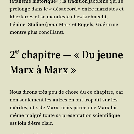
fata­lisme his­to­rique» ; la tra­di­tion jaco­bine qui se
pro­longe dans le « désac­cord » entre mar­xistes et
liber­taires et se mani­feste chez Lieb­necht,
Lénine, Sta­line (pour Marx et Engels, Gué­rin se
montre plus conciliant).
e
2
chapitre ― « Du jeune
Marx à Marx »
Nous dirons très peu de chose du ce cha­pitre, car
non seule­ment les autres en ont trop dit sur les
mérites, etc. de Marx, mais parce que Marx lui-
même mal­gré toute sa pré­sen­ta­tion scien­ti­fique
est loin d’être clair.