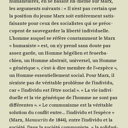
huma­ni­taires, en se basant lui-même sur Marx,
les argu­ments sui­vants : « Il n’est pas cer­tain que
la posi­tion du jeune Marx soit entiè­re­ment satis­
fai­sante pour ceux des socia­listes qui se pré­oc­
cupent de sau­ve­gar­der la liber­té indi­vi­duelle.
L’homme auquel se réfère constam­ment le Marx
« huma­niste » est, on n’y prend sans doute pas
assez garde, un Homme hégé­lien et feuer­ba­
chien, un Homme abs­trait, uni­ver­sel, un Homme
« géné­rique », c’est-à-dire membre de l’«espèce »,
un Homme essen­tiel­le­ment social. Pour Marx, il
n’existe pas de véri­table pro­blème de l’in­di­vi­du,
car « l’in­di­vi­du est l’être social ». « La vie indi­vi­
duelle et la vie géné­rique de l’homme ne sont pas
dif­fé­rentes ». « Le com­mu­nisme est la véri­table
solu­tion du conflit entre… l’in­di­vi­du et l’es­pèce »
(Marx,
Manus­crits
de 1844), entre l’in­di­vi­du et la
socié­té. Dans la socié­té com­mu­niste, « la soli­da­ri­