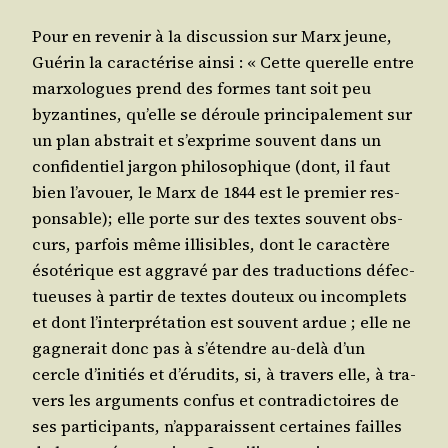
Pour en reve­nir à la dis­cus­sion sur Marx jeune,
Gué­rin la carac­té­rise ain­si : « Cette que­relle entre
mar­xo­logues prend des formes tant soit peu
byzan­tines, qu’elle se déroule prin­ci­pa­le­ment sur
un plan abs­trait et s’ex­prime sou­vent dans un
confi­den­tiel jar­gon phi­lo­so­phique (dont, il faut
bien l’a­vouer, le Marx de 1844 est le pre­mier res­
pon­sable); elle porte sur des textes sou­vent obs­
curs, par­fois même illi­sibles, dont le carac­tère
éso­té­rique est aggra­vé par des tra­duc­tions défec­
tueuses à par­tir de textes dou­teux ou incom­plets
et dont l’in­ter­pré­ta­tion est sou­vent ardue ; elle ne
gagne­rait donc pas à s’é­tendre au-delà d’un
cercle d’i­ni­tiés et d’é­ru­dits, si, à tra­vers elle, à tra­
vers les argu­ments confus et contra­dic­toires de
ses par­ti­ci­pants, n’ap­pa­raissent cer­taines failles