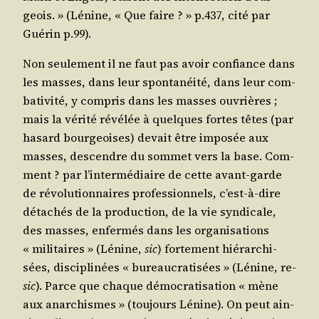
geois. » (Lénine, « Que faire ? » p.437, cité par
Gué­rin p.99).
Non seule­ment il ne faut pas avoir confiance dans
les masses, dans leur spon­ta­néi­té, dans leur com­
ba­ti­vi­té, y com­pris dans les masses ouvrières ;
mais la véri­té révé­lée à quelques fortes têtes (par
hasard bour­geoises) devait être impo­sée aux
masses, des­cendre du som­met vers la base. Com­
ment ? par l’in­ter­mé­diaire de cette avant-garde
de révo­lu­tion­naires pro­fes­sion­nels, c’est-à-dire
déta­chés de la pro­duc­tion, de la vie syn­di­cale,
des masses, enfer­més dans les orga­ni­sa­tions
« mili­taires » (Lénine,
sic
) for­te­ment hié­rar­chi­
sées, dis­ci­pli­nées « bureau­cra­ti­sées » (Lénine, re-
sic
). Parce que chaque démo­cra­ti­sa­tion « mène
aux anar­chismes » (tou­jours Lénine). On peut ain­