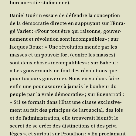
bureau­cra­tie stalinienne).
Daniel Gué­rin essaie de défendre la concep­tion
de la démo­cra­tie directe en s’ap­puyant sur l’En­ra­
gé Var­let : «‘Pour tout être qui rai­sonne, gou­ver­
ne­ment et révo­lu­tion sont incom­pa­tibles» ; sur
Jacques Roux : « Une révo­lu­tion menée par les
masses et un pou­voir fort (contre les masses)
sont deux choses incom­pa­tibles» ; sur Babeuf :
« Les gou­ver­nants ne font des révo­lu­tions que
pour tou­jours gou­ver­ner. Nous en vou­lons faire
enfin une pour assu­rer à jamais le bon­heur du
peuple par la vraie démo­cra­tie» ; sur Bue­nar­ro­ti :
« S’il se for­mait dans l’É­tat une classe exclu­si­ve­
ment au fait des prin­cipes de l’art social, des lois
et de l’ad­mi­nis­tra­tion, elle trou­ve­rait bien­tôt le
secret de se créer des dis­tinc­tions et des pri­vi­
lèges », et sur­tout sur Prou­dhon : « En pro­cla­mant