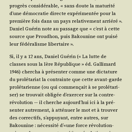
pro­grès consi­dé­rable, « sans doute la matu­ri­té
d’une démo­cra­tie directe expé­ri­men­tée pour la
pre­mière fois dans un pays rela­ti­ve­ment arrié­ré ».
Daniel Gué­rin note au pas­sage que « c’est à cette
source que Prou­dhon, puis Bakou­nine ont pui­sé
leur fédé­ra­lisme libertaire ».
Si, il y a 12 ans, Daniel Gué­rin (« La lutte de
classes sous la Ière Répu­blique » éd. Gal­li­mard
1946) cher­cha à pré­sen­ter comme une dic­ta­ture
du pro­lé­ta­riat la contrainte que cette avant-garde
pro­lé­ta­rienne (ou qui com­men­çait à se pro­lé­ta­ri­
ser) se trou­vait obli­gée d’exer­cer sur la contre-
révo­lu­tion ― il cherche aujourd’­hui ici à la pré­
sen­ter autre­ment, à atté­nuer le mot et à trou­ver
des cor­rec­tifs, s’ap­puyant, entre autres, sur
Bakou­nine : néces­si­té d’«une force révo­lu­tion­