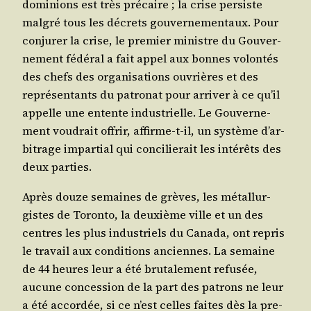
domi­nions est très pré­caire ; la crise per­siste
mal­gré tous les décrets gou­ver­ne­men­taux. Pour
conju­rer la crise, le pre­mier ministre du Gou­ver­
ne­ment fédé­ral a fait appel aux bonnes volon­tés
des chefs des orga­ni­sa­tions ouvrières et des
repré­sen­tants du patro­nat pour arri­ver à ce qu’il
appelle une entente indus­trielle. Le Gou­ver­ne­
ment vou­drait offrir, affirme-t-il, un sys­tème d’ar­
bi­trage impar­tial qui conci­lie­rait les inté­rêts des
deux parties.
Après douze semaines de grèves, les métal­lur­
gistes de Toron­to, la deuxième ville et un des
centres les plus indus­triels du Cana­da, ont repris
le tra­vail aux condi­tions anciennes. La semaine
de 44 heures leur a été bru­ta­le­ment refu­sée,
aucune conces­sion de la part des patrons ne leur
a été accor­dée, si ce n’est celles faites dès la pre­