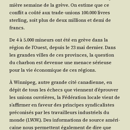
mière semaine de la grève. On estime que ce
conflit a coû­té aux trade-unions 100.000 livres
ster­ling, soit plus de deux mil­lions et demi de
francs.
De 4 à 5.000 mineurs ont été en grève dans la
région de l’Ouest, depuis le 23 mai der­nier. Dans
les grandes villes de ces pro­vinces, la ques­tion
du char­bon est deve­nue une menace sérieuse
pour la vie éco­no­mique de ces régions.
À Win­ni­peg, autre grande cité cana­dienne, en
dépit de tous les échecs que viennent d’é­prou­ver
les unions ouvrières, la Fédé­ra­tion locale vient de
s’af­fir­mer en faveur des prin­cipes syn­di­ca­listes
pré­co­ni­sés par les tra­vailleurs indus­triels du
monde (I.W.W.). Des infor­ma­tions de source amé­ri­
caine nous per­mettent éga­le­ment de dire que