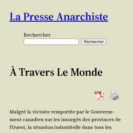
Aller
La Presse Anarchiste
au
contenu
Rechercher
Rechercher
À Travers Le Monde
Mal­gré la vic­toire rem­por­tée par le Gou­ver­ne­
ment cana­dien sur les insur­gés des pro­vinces de
l’Ouest, la situa­tion indus­trielle dans tous les