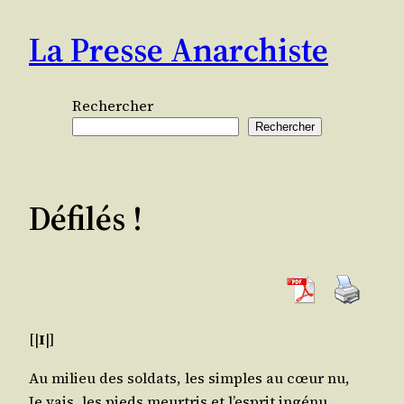
Aller
La Presse Anarchiste
au
contenu
Rechercher
Rechercher
Défilés !
[|
I
|]
Au milieu des sol­dats, les simples au cœur nu,
Je vais, les pieds meur­tris et l’es­prit ingénu,