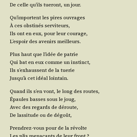
De celle qu’ils tue­ront, un jour.
Qu’im­portent les pires ouvrages
À ces obs­ti­nés serviteurs,
Ils ont en eux, pour leur courage,
L’es­poir des ave­nirs meilleurs.
Plus haut que l’i­dée de patrie
Qui bat en eux comme un instinct,
Ils s’ex­haussent de la tuerie
Jus­qu’à cet idéal lointain.
Quand ils s’en vont, le long des routes,
Épaules basses sous le joug,
Avec des regards de déroute,
De las­si­tude ou de dégoût,
Pren­drez-vous pour de la révolte
Les plis mena­çants de leur front ?