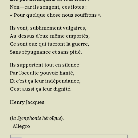
Non — car ils songent, ces ilotes :
« Pour quelque chose nous souffrons ».
Ils vont, subli­me­ment vulgaires,
Au-des­sus d’eux-même emportés,
Ce sont eux qui tue­ront la guerre,
Sans répu­gnance et sans pitié.
Ils sup­portent tout en silence
Par l’oc­culte pou­voir hanté,
Et c’est ça leur indépendance,
C’est aus­si ça leur dignité.
Hen­ry Jacques
(
la Sym­pho­nie héroïque
).
_Allegro