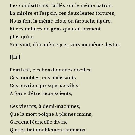
Les com­bat­tants, taillés sur le même patron.
La misère et l’es­poir, ces deux lentes tortures,
Nous font la même triste ou farouche figure,
Et ces mil­liers de gens qui n’en forment
plus qu’un
S’en vont, d’un même pas, vers un même destin.
[|
II
|]
Pour­tant, ces bons­hommes dociles,
Ces humbles, ces obéissants,
Ces ouvriers presque serviles
À force d’être inconscients,
Ces vivants, à demi-machines,
Que la mort poigne à pleines mains,
Gardent l’é­tin­celle divine
Qui les fait dou­ble­ment humains.