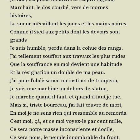
Mar­chant, le dos cour­bé, vers de mornes
histoires,
La sueur m’é­caillant les joues et les mains noires.
Comme il sied aux petits dont les devoirs sont
grands
Je suis humble, per­du dans la cohue des rangs.
J’ai tel­le­ment souf­fert aux tra­vaux les plus rudes
Que la souf­france en moi devient une habitude
Et la rési­gna­tion un double de ma peau.
J’ai pour l’o­béis­sance un ins­tinct de troupeau,
Je suis une machine au dehors de statue,
Je marche quand il faut, et quand il faut je tue.
Mais si, triste bour­reau, j’ai fait œuvre de mort,
En moi je ne sens rien qui res­semble au remords.
C’est moi, çà, et ce moi voyez-le par cent mille,
Ce sera notre masse incons­ciente et docile,
Ce sera nous, le peuple innom­brable du front,