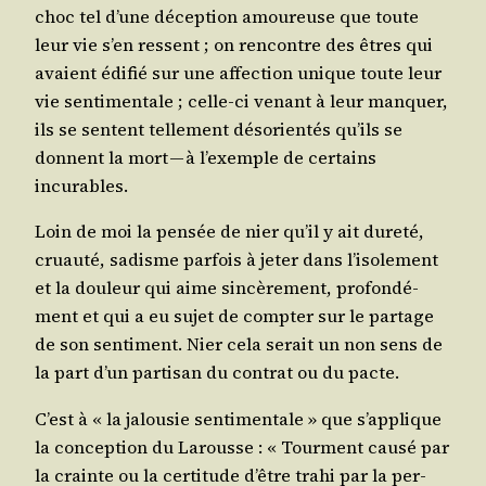
choc tel d’une décep­tion amou­reuse que toute
leur vie s’en res­sent ; on ren­contre des êtres qui
avaient édi­fié sur une affec­tion unique toute leur
vie sen­ti­men­tale ; celle-ci venant à leur man­quer,
ils se sentent tel­le­ment déso­rien­tés qu’ils se
donnent la mort — à l’exemple de cer­tains
incurables.
Loin de moi la pen­sée de nier qu’il y ait dure­té,
cruau­té, sadisme par­fois à jeter dans l’i­so­le­ment
et la dou­leur qui aime sin­cè­re­ment, pro­fon­dé­
ment et qui a eu sujet de comp­ter sur le par­tage
de son sen­ti­ment. Nier cela serait un non sens de
la part d’un par­ti­san du contrat ou du pacte.
C’est à « la jalou­sie sen­ti­men­tale » que s’ap­plique
la concep­tion du Larousse : « Tour­ment cau­sé par
la crainte ou la cer­ti­tude d’être tra­hi par la per­