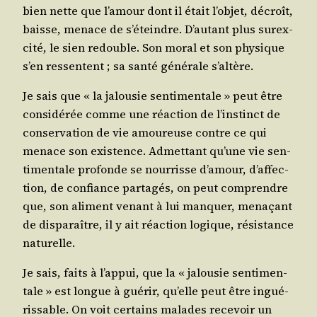
bien nette que l’a­mour dont il était l’ob­jet, décroît,
baisse, menace de s’é­teindre. D’au­tant plus sur­ex­
ci­té, le sien redouble. Son moral et son phy­sique
s’en res­sentent ; sa san­té géné­rale s’altère.
Je sais que « la jalou­sie sen­ti­men­tale » peut être
consi­dé­rée comme une réac­tion de l’ins­tinct de
conser­va­tion de vie amou­reuse contre ce qui
menace son exis­tence. Admet­tant qu’une vie sen­
ti­men­tale pro­fonde se nour­risse d’a­mour, d’af­fec­
tion, de confiance par­ta­gés, on peut com­prendre
que, son ali­ment venant à lui man­quer, mena­çant
de dis­pa­raître, il y ait réac­tion logique, résis­tance
naturelle.
Je sais, faits à l’ap­pui, que la « jalou­sie sen­ti­men­
tale » est longue à gué­rir, qu’elle peut être ingué­
ris­sable. On voit cer­tains malades rece­voir un