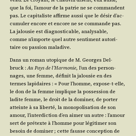
que la foi, l’a­mour de la patrie ne se com­mandent
pas. Le capi­ta­liste affirme aus­si que le désir d’ac­
cu­mu­ler encore et encore ne se com­mande pas.
La jalou­sie est diag­nos­ti­cable, ana­ly­sable,
comme n’im­porte quel autre sen­ti­ment auto­ri­
taire ou pas­sion maladive.
Dans un roman uto­pique de M. Georges Del­
bruck :
Au Pays de l’Har­mo­nie
, l’un des per­son­
nages, une femme, défi­nit la jalou­sie en des
termes lapi­daires : « Pour l’homme, expose-t-elle,
le don de la femme implique la pos­ses­sion de
ladite femme, le droit de la domi­ner, de por­ter
atteinte à sa liber­té, la mono­po­li­sa­tion de son
amour, l’in­ter­dic­tion d’en aimer un autre : l’a­mour
sert de pré­texte à l’homme pour légi­ti­mer son
besoin de domi­ner ; cette fausse concep­tion de