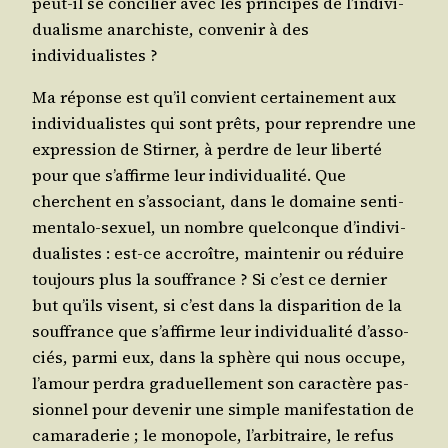
peut-il se conci­lier avec les prin­cipes de l’in­di­vi­
dua­lisme anar­chiste, conve­nir à des
individualistes ?
Ma réponse est qu’il convient cer­tai­ne­ment aux
indi­vi­dua­listes qui sont prêts, pour reprendre une
expres­sion de Stir­ner, à perdre de leur liber­té
pour que s’af­firme leur indi­vi­dua­li­té. Que
cherchent en s’as­so­ciant, dans le domaine sen­ti­
men­ta­lo-sexuel, un nombre quel­conque d’in­di­vi­
dua­listes : est-ce accroître, main­te­nir ou réduire
tou­jours plus la souf­france ? Si c’est ce der­nier
but qu’ils visent, si c’est dans la dis­pa­ri­tion de la
souf­france que s’af­firme leur indi­vi­dua­li­té d’as­so­
ciés, par­mi eux, dans la sphère qui nous occupe,
l’a­mour per­dra gra­duel­le­ment son carac­tère pas­
sion­nel pour deve­nir une simple mani­fes­ta­tion de
cama­ra­de­rie ; le mono­pole, l’ar­bi­traire, le refus