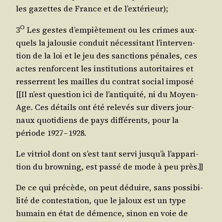
les gazettes de France et de l’extérieur);
O
3
Les gestes d’empiètement ou les crimes aux­
quels la jalou­sie conduit néces­si­tant l’in­ter­ven­
tion de la loi et le jeu des sanc­tions pénales, ces
actes ren­forcent les ins­ti­tu­tions auto­ri­taires et
res­serrent les mailles du contrat social impo­sé
[[Il n’est ques­tion ici de l’an­ti­qui­té, ni du Moyen-
Age. Ces détails ont été rele­vés sur divers jour­
naux quo­ti­diens de pays dif­fé­rents, pour la
période 1927 – 1928.
Le vitriol dont on s’est tant ser­vi jus­qu’à l’ap­pa­ri­
tion du brow­ning, est pas­sé de mode à peu près.]]
De ce qui pré­cède, on peut déduire, sans pos­si­bi­
li­té de contes­ta­tion, que le jaloux est un type
humain en état de démence, sinon en voie de