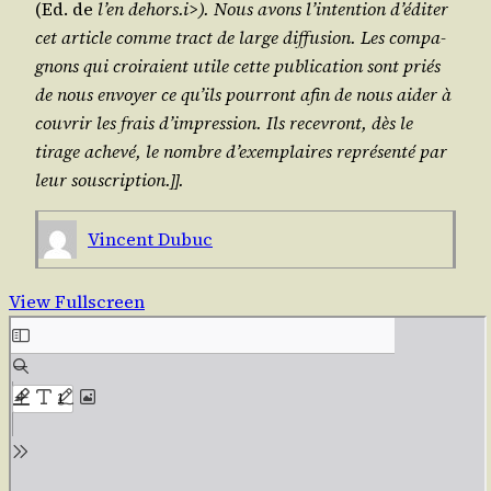
(Ed. de
l’en dehors.i>). Nous avons l’in­ten­tion d’é­di­ter
cet article comme tract de large dif­fu­sion. Les com­pa­
gnons qui croi­raient utile cette publi­ca­tion sont priés
de nous envoyer ce qu’ils pour­ront afin de nous aider à
cou­vrir les frais d’im­pres­sion. Ils rece­vront, dès le
tirage ache­vé, le nombre d’exem­plaires repré­sen­té par
leur souscription.]].
Vincent Dubuc
View Fullscreen