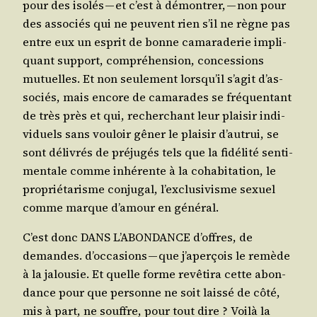
pour des iso­lés — et c’est à démon­trer, — non pour
des asso­ciés qui ne peuvent rien s’il ne règne pas
entre eux un esprit de bonne cama­ra­de­rie impli­
quant sup­port, com­pré­hen­sion, conces­sions
mutuelles. Et non seule­ment lors­qu’il s’a­git d’as­
so­ciés, mais encore de cama­rades se fré­quen­tant
de très près et qui, recher­chant leur plai­sir indi­
vi­duels sans vou­loir gêner le plai­sir d’au­trui, se
sont déli­vrés de pré­ju­gés tels que la fidé­li­té sen­ti­
men­tale comme inhé­rente à la coha­bi­ta­tion, le
pro­prié­ta­risme conju­gal, l’ex­clu­si­visme sexuel
comme marque d’a­mour en général.
C’est donc DANS L’ABONDANCE d’offres, de
demandes. d’oc­ca­sions — que j’a­per­çois le remède
à la jalou­sie. Et quelle forme revê­ti­ra cette abon­
dance pour que per­sonne ne soit lais­sé de côté,
mis à part, ne souffre, pour tout dire ? Voi­là la