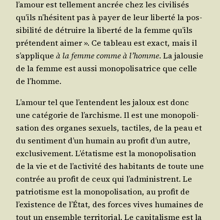
l’a­mour est tel­le­ment ancrée chez les civi­li­sés
qu’ils n’hé­sitent pas à payer de leur liber­té la pos­
si­bi­li­té de détruire la liber­té de la femme qu’ils
pré­tendent aimer ». Ce tableau est exact, mais il
s’ap­plique
à la femme comme à l’homme
. La jalou­sie
de la femme est aus­si mono­po­li­sa­trice que celle
de l’homme.
L’a­mour tel que l’en­tendent les jaloux est donc
une caté­go­rie de l’ar­chisme. Il est une mono­po­li­
sa­tion des organes sexuels, tac­tiles, de la peau et
du sen­ti­ment d’un humain au pro­fit d’un autre,
exclu­si­ve­ment. L’é­ta­tisme est la mono­po­li­sa­tion
de la vie et de l’ac­ti­vi­té des habi­tants de toute une
contrée au pro­fit de ceux qui l’ad­mi­nistrent. Le
patrio­tisme est la mono­po­li­sa­tion, au pro­fit de
l’exis­tence de l’É­tat, des forces vives humaines de
tout un ensemble ter­ri­to­rial. Le capi­ta­lisme est la