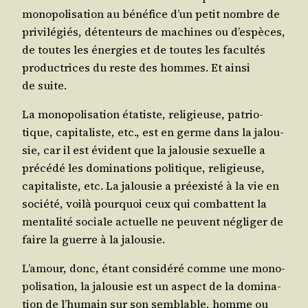
mono­po­li­sa­tion au béné­fice d’un petit nombre de
pri­vi­lé­giés, déten­teurs de machines ou d’es­pèces,
de toutes les éner­gies et de toutes les facul­tés
pro­duc­trices du reste des hommes. Et ain­si
de suite.
La mono­po­li­sa­tion éta­tiste, reli­gieuse, patrio­
tique, capi­ta­liste, etc., est en germe dans la jalou­
sie, car il est évident que la jalou­sie sexuelle a
pré­cé­dé les domi­na­tions poli­tique, reli­gieuse,
capi­ta­liste, etc. La jalou­sie a pré­exis­té à la vie en
socié­té, voi­là pour­quoi ceux qui com­battent la
men­ta­li­té sociale actuelle ne peuvent négli­ger de
faire la guerre à la jalousie.
L’a­mour, donc, étant consi­dé­ré comme une mono­
po­li­sa­tion, la jalou­sie est un aspect de la domi­na­
tion de l’hu­main sur son sem­blable, homme ou