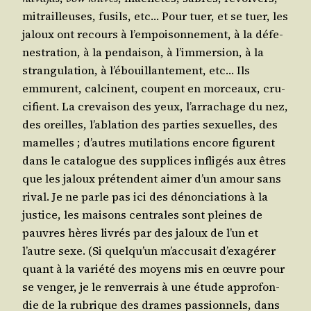
mitrailleuses, fusils, etc… Pour tuer, et se tuer, les
jaloux ont recours à l’empoisonnement, à la défe­
nes­tra­tion, à la pen­dai­son, à l’im­mer­sion, à la
stran­gu­la­tion, à l’é­bouillan­te­ment, etc… Ils
emmurent, cal­cinent, coupent en mor­ceaux, cru­
ci­fient. La cre­vai­son des yeux, l’ar­ra­chage du nez,
des oreilles, l’a­bla­tion des par­ties sexuelles, des
mamelles ; d’autres muti­la­tions encore figurent
dans le cata­logue des sup­plices infli­gés aux êtres
que les jaloux pré­tendent aimer d’un amour sans
rival. Je ne parle pas ici des dénon­cia­tions à la
jus­tice, les mai­sons cen­trales sont pleines de
pauvres hères livrés par des jaloux de l’un et
l’autre sexe. (Si quel­qu’un m’ac­cu­sait d’exa­gé­rer
quant à la varié­té des moyens mis en œuvre pour
se ven­ger, je le ren­ver­rais à une étude appro­fon­
die de la rubrique des drames pas­sion­nels, dans