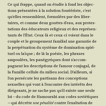
Ce qui frappe, quand on étu­die à fond les objec­
tions pré­sen­tées à la solu­tion fou­rié­riste, c’est
qu’elles res­semblent, for­mu­lées par des liber­
taires, et comme deux gouttes d’eau, aux pro­tes­
ta­tions des édu­ca­teurs reli­gieux et des repré­sen­
tants de l’É­tat. Ceux-là et ceux-ci voient dans le
couple et le grou­pe­ment fami­lial une garan­tie de
la per­pé­tua­tion du sys­tème de domi­na­tion spi­ri­
tuel ou laïque ; de là la poé­sie, les phrases
ampou­lées, les pané­gy­riques dont s’ac­com­
pagnent les des­crip­tions de l’a­mour conju­gal, de
la Famille cel­lule du milieu social. D’ailleurs, si
l’on per­sé­cute les par­ti­sans des concep­tions
sexuelles qui vont à l’en­contre des inté­rêts des
diri­geants, je ne sache pas qu’il existe une seule
loi — du code de Hamou­ra­bi aux codes sovié­tiques
— qui décrète
une péna­li­té
contre l’exal­ta­tion de