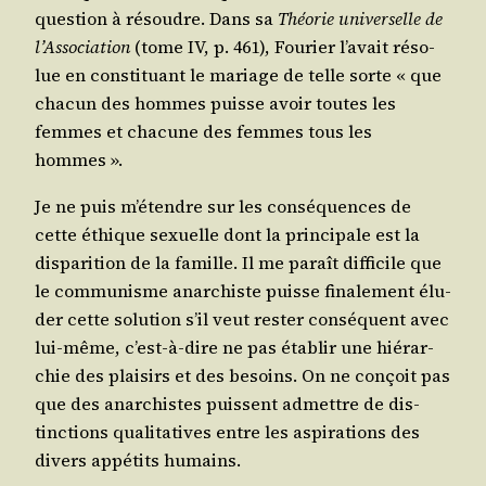
ques­tion à résoudre. Dans sa
Théo­rie uni­ver­selle de
l’As­so­cia­tion
(tome IV, p. 461), Fou­rier l’a­vait réso­
lue en consti­tuant le mariage de telle sorte « que
cha­cun des hommes puisse avoir toutes les
femmes et cha­cune des femmes tous les
hommes ».
Je ne puis m’é­tendre sur les consé­quences de
cette éthique sexuelle dont la prin­ci­pale est la
dis­pa­ri­tion de la famille. Il me paraît dif­fi­cile que
le com­mu­nisme anar­chiste puisse fina­le­ment élu­
der cette solu­tion s’il veut res­ter consé­quent avec
lui-même, c’est-à-dire ne pas éta­blir une hié­rar­
chie des plai­sirs et des besoins. On ne conçoit pas
que des anar­chistes puissent admettre de dis­
tinc­tions qua­li­ta­tives entre les aspi­ra­tions des
divers appé­tits humains.