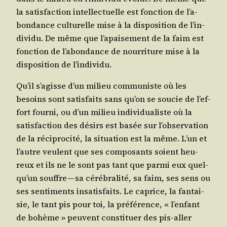
la satis­fac­tion intel­lec­tuelle est fonc­tion de l’a­
bon­dance cultu­relle mise à la dis­po­si­tion de l’in­
di­vi­du. De même que l’a­pai­se­ment de la faim est
fonc­tion de l’a­bon­dance de nour­ri­ture mise à la
dis­po­si­tion de l’individu.
Qu’il s’a­gisse d’un milieu com­mu­niste où les
besoins sont satis­faits sans qu’on se sou­cie de l’ef­
fort four­ni, ou d’un milieu indi­vi­dua­liste où la
satis­fac­tion des dési­rs est basée sur l’ob­ser­va­tion
de la réci­pro­ci­té, la situa­tion est la même. L’un et
l’autre veulent que ses com­po­sants soient heu­
reux et ils ne le sont pas tant que par­mi eux quel­
qu’un souffre — sa céré­bra­li­té, sa faim, ses sens ou
ses sen­ti­ments insa­tis­faits. Le caprice, la fan­tai­
sie, le tant pis pour toi, la pré­fé­rence, « l’en­fant
de bohème » peuvent consti­tuer des pis-aller