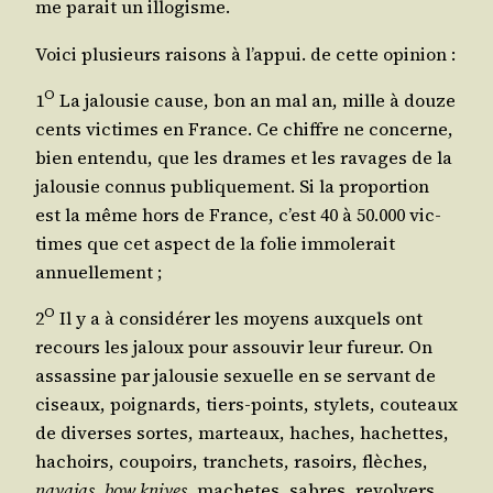
me parait un illogisme.
Voi­ci plu­sieurs rai­sons à l’ap­pui. de cette opinion :
O
1
La jalou­sie cause, bon an mal an, mille à douze
cents vic­times en France. Ce chiffre ne concerne,
bien enten­du, que les drames et les ravages de la
jalou­sie connus publi­que­ment. Si la pro­por­tion
est la même hors de France, c’est 40 à 50.000 vic­
times que cet aspect de la folie immo­le­rait
annuellement ;
O
2
Il y a à consi­dé­rer les moyens aux­quels ont
recours les jaloux pour assou­vir leur fureur. On
assas­sine par jalou­sie sexuelle en se ser­vant de
ciseaux, poi­gnards, tiers-points, sty­lets, cou­teaux
de diverses sortes, mar­teaux, haches, hachettes,
hachoirs, cou­poirs, tran­chets, rasoirs, flèches,
nava­jas
,
bow knives
, machetes, sabres, revol­vers,