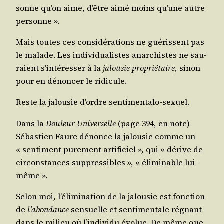
sonne qu’on aime, d’être aimé moins qu’une autre
personne ».
Mais toutes ces consi­dé­ra­tions ne gué­rissent pas
le malade. Les indi­vi­dua­listes anar­chistes ne sau­
raient s’in­té­res­ser à la
jalou­sie pro­prié­taire
, sinon
pour en dénon­cer le ridicule.
Reste la jalou­sie d’ordre sentimentalo-sexuel.
Dans la
Dou­leur Uni­ver­selle
(page 394, en note)
Sébas­tien Faure dénonce la jalou­sie comme un
« sen­ti­ment pure­ment arti­fi­ciel », qui « dérive de
cir­cons­tances sup­pres­sibles », « éli­mi­nable lui-
même ».
Selon moi, l’é­li­mi­na­tion de la jalou­sie est fonc­tion
de
l’a­bon­dance
sen­suelle et sen­ti­men­tale régnant
dans le milieu où l’in­di­vi­du évo­lue. De même que