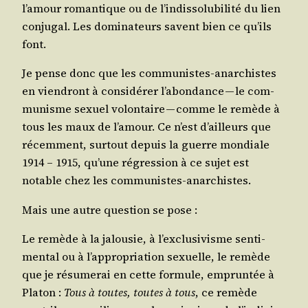
l’a­mour roman­tique ou de l’in­dis­so­lu­bi­li­té du lien
conju­gal. Les domi­na­teurs savent bien ce qu’ils
font.
Je pense donc que les com­mu­nistes-anar­chistes
en vien­dront à consi­dé­rer l’a­bon­dance — le com­
mu­nisme sexuel volon­taire — comme le remède à
tous les maux de l’a­mour. Ce n’est d’ailleurs que
récem­ment, sur­tout depuis la guerre mon­diale
1914 – 1915, qu’une régres­sion à ce sujet est
notable chez les communistes-anarchistes.
Mais une autre ques­tion se pose :
Le remède à la jalou­sie, à l’ex­clu­si­visme sen­ti­
men­tal ou à l’ap­pro­pria­tion sexuelle, le remède
que je résu­me­rai en cette for­mule, emprun­tée à
Pla­ton :
Tous à toutes, toutes à tous
, ce remède