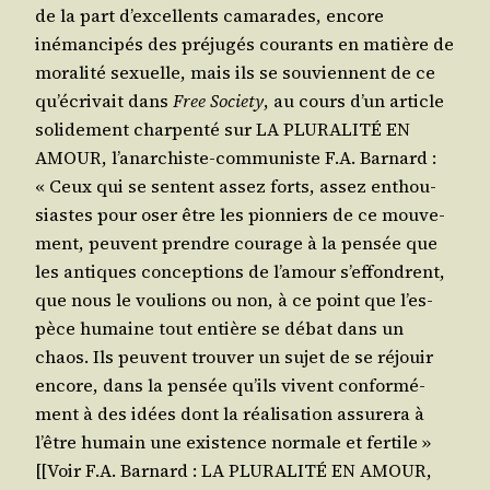
de la part d’ex­cel­lents cama­rades, encore
inéman­ci­pés des pré­ju­gés cou­rants en matière de
mora­li­té sexuelle, mais ils se sou­viennent de ce
qu’é­cri­vait dans
Free Socie­ty
, au cours d’un article
soli­de­ment char­pen­té sur LA PLURALITÉ EN
AMOUR, l’a­nar­chiste-com­mu­niste F.A. Bar­nard :
« Ceux qui se sentent assez forts, assez enthou­
siastes pour oser être les pion­niers de ce mou­ve­
ment, peuvent prendre cou­rage à la pen­sée que
les antiques concep­tions de l’a­mour s’ef­fondrent,
que nous le vou­lions ou non, à ce point que l’es­
pèce humaine tout entière se débat dans un
chaos. Ils peuvent trou­ver un sujet de se réjouir
encore, dans la pen­sée qu’ils vivent confor­mé­
ment à des idées dont la réa­li­sa­tion assu­re­ra à
l’être humain une exis­tence nor­male et fer­tile »
[[Voir F.A. Bar­nard : LA PLURALITÉ EN AMOUR,