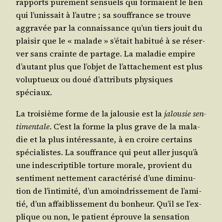
rap­ports pure­ment sen­suels qui for­maient le lien
qui l’u­nis­sait à l’autre ; sa souf­france se trouve
aggra­vée par la connais­sance qu’un tiers jouit du
plai­sir que le « malade » s’é­tait habi­tué à se réser­
ver sans crainte de par­tage. La mala­die empire
d’au­tant plus que l’ob­jet de l’at­ta­che­ment est plus
volup­tueux ou doué d’at­tri­buts phy­siques
spéciaux.
La troi­sième forme de la jalou­sie est la
jalou­sie sen­
ti­men­tale
. C’est la forme la plus grave de la mala­
die et la plus inté­res­sante, à en croire cer­tains
spé­cia­listes. La souf­france qui peut aller jus­qu’à
une indes­crip­tible tor­ture morale, pro­vient du
sen­ti­ment net­te­ment carac­té­ri­sé d’une dimi­nu­
tion de l’in­ti­mi­té, d’un amoin­dris­se­ment de l’a­mi­
tié, d’un affai­blis­se­ment du bon­heur. Qu’il se l’ex­
plique ou non, le patient éprouve la sen­sa­tion