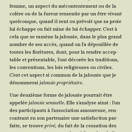
femme, un aspect du mécon­ten­te­ment ou de la
colère ou de la fureur res­sen­tie par un être vivant
quel­conque, quand il sent ou pré­voit que sa proie
lui échappe ou fait mine de lui échap­per. C’est à
cela que se ramène la jalou­sie, dans le plus grand
nombre de ses accès, quand on l’a dépouillée de
toutes les fio­ri­tures, dont, pour la rendre accep­
table et pré­sen­table, l’ont déco­rée les tra­di­tions,
les conven­tions, les lois reli­gieuses ou civiles.
C’est cet aspect si com­mun de la jalou­sie que je
dénom­me­rai
jalou­sie pro­prié­taire
.
Une deuxième forme de jalou­sie pour­rait être
appe­lée
jalou­sie sen­suelle
. Elle s’a­na­lyse ain­si : l’un
des par­ti­ci­pants à l’as­so­cia­tion amou­reuse, ren­
con­trant en son par­te­naire une satis­fac­tion par­
faite, se trouve
pri­vé
, du fait de la ces­sa­tion des