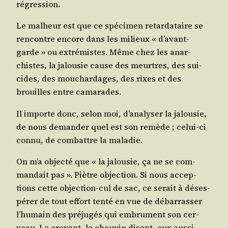
régression.
Le mal­heur est que ce spé­ci­men retar­da­taire se
ren­contre encore dans les milieux « d’a­vant-
garde » ou extré­mistes. Même chez les anar­
chistes, la jalou­sie cause des meurtres, des sui­
cides, des mou­char­dages, des rixes et des
brouilles entre camarades.
Il importe donc, selon moi, d’a­na­ly­ser la jalou­sie,
de nous deman­der quel est son remède ; celui-ci
connu, de com­battre la maladie.
On m’a objec­té que « la jalou­sie, ça ne se com­
man­dait pas ». Piètre objec­tion. Si nous accep­
tions cette objec­tion-cul de sac, ce serait à déses­
pé­rer de tout effort ten­té en vue de débar­ras­ser
l’hu­main des pré­ju­gés qui embrument son cer­
veau. Le croyant, le chau­vin disent, eux aus­si,