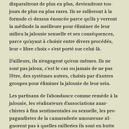
dis­pa­raî­tront de plus en plus, devien­dront tou­
jours de plus en plus rares. Ils se ral­lie­ront à la
for­mule ci-des­sus énon­cée parce qu’ils y ver­ront
la méthode la meilleure pour éli­mi­ner de leur
milieu la jalou­sie sexuelle et ses consé­quences,
parce qu’ayant à choi­sir entre divers pro­cé­dés,
leur « libre choix » s’est por­té sur celui-là.
D’ailleurs, ils n’en­gagent qu’eux-mêmes. Ils ne
sont pas jaloux, c’est le cas ou jamais de ne pas
l’être, des sys­tèmes autres, choi­sis par d’autres
groupes pour éli­mi­ner la jalou­sie de leur sein.
Les par­ti­sans de l’a­bon­dance comme remède à la
jalou­sie, les réa­li­sa­teurs d’as­so­cia­tions anar­
chistes à fins sen­ti­men­tales ou sexuelle, les pro­
pa­gan­distes de la cama­ra­de­rie amou­reuse n’i­
gnorent pas à quelles raille­ries ils sont en butte