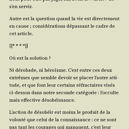
s’en servir.
Autre est la ques­tion quand la vie est direc­te­ment
en cause ; consi­dé­ra­tions dépas­sant le cadre de
cet article.
[|
* * * *
|]
Où est la solution ?
Ni déro­bade, ni héroïsme. C’est entre ces deux
extrêmes que semble devoir se pla­cer l’autre atti­
tude, et que font leur cer­tains réfrac­taires visés
ci-des­sus dans notre seconde caté­go­rie : l’oc­culte
mais effec­tive désobéissance.
L’ac­tion de déso­béir est moins le pro­duit de la
volon­té que celui de la connais­sance : ce ne sont
pas tant les cou­rages qui manquent, c’est leur