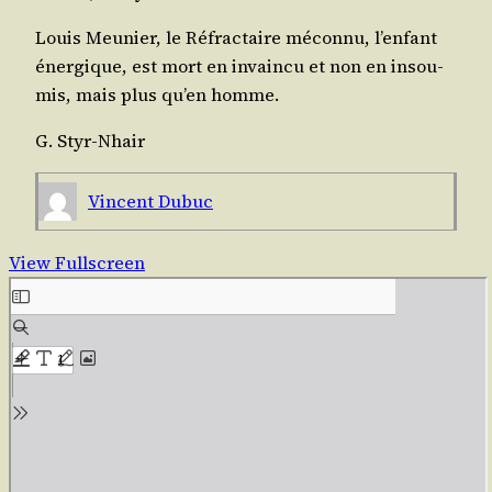
Louis Meu­nier, le Réfrac­taire mécon­nu, l’en­fant
éner­gique, est mort en invain­cu et non en insou­
mis, mais plus qu’en homme.
G. Styr-Nhair
Vincent Dubuc
View Fullscreen