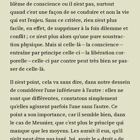
blème de conscience ou il n’est pas, sur­tout
quand c’est une façon de se conduire et non la vie
qui est l’en­jeu. Sans ce cri­tère, rien n’est plus
facile, en effet, de sup­pri­mer à la fois dilemme et
conflit ; ce n’est plus alors qu’une pure sous­trac­
tion phy­sique. Mais si celle-là — la conscience —
entraîne par prin­cipe celle-ci — la libé­ra­tion cor­
po­relle — celle-ci par contre peut très bien se pas­
ser de celle-là.
Il n’est point, cela va sans dire, dans notre des­sein
de consi­dé­rer l’une infé­rieure à l’autre : elles ne
sont que dif­fé­rentes, consta­tons sim­ple­ment
qu’elles agissent par­fois l’une sans l’autre. Ce
point a son impor­tance, car il semble bien, dans
le cas de Meu­nier, que c’est plus le prin­cipe qui
manque que les moyens. Les aurait-il eus, qu’il
n’eût peut-être pas jugé, lui, avoir le « droit » de