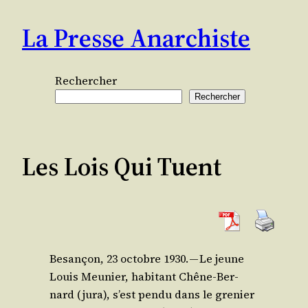
Aller
La Presse Anarchiste
au
contenu
Rechercher
Rechercher
Les Lois Qui Tuent
Besan­çon, 23 octobre 1930. — Le jeune
Louis Meu­nier, habi­tant Chêne-Ber­
nard (jura), s’est pen­du dans le gre­nier