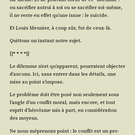
ou sacri­fier autrui à soi ou se sacri­fier soi-même,
il ne reste en effet qu’une issue : le suicide.
Et Louis Meu­nier, à coup sûr, fut de ceux-là.
Quit­tons un ins­tant notre sujet.
[|
* * * *
|]
Le dilemme n’est qu’ap­pa­rent, pour­raient objec­ter
d’au­cuns. Ici, sans entrer dans les détails, une
mise au point s’impose.
Le pro­blème doit être posé non seule­ment sous
l’angle d’un conflit moral, mais encore, et tout
esprit d’hé­roïsme mis à part, en consi­dé­ra­tion
des moyens.
Ne nous mépre­nons point : le conflit est un pro­