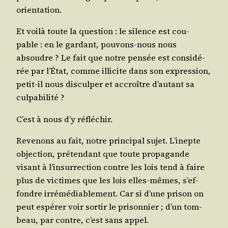
orientation.
Et voi­là toute la ques­tion : le silence est cou­
pable : en le gar­dant, pou­vons-nous nous
absoudre ? Le fait que notre pen­sée est consi­dé­
rée par l’É­tat, comme illi­cite dans son expres­sion,
petit-il nous dis­cul­per et accroître d’au­tant sa
culpabilité ?
C’est à nous d’y réfléchir.
Reve­nons au fait, notre prin­ci­pal sujet. L’i­nepte
objec­tion, pré­ten­dant que toute pro­pa­gande
visant à l’in­sur­rec­tion contre les lois tend à faire
plus de vic­times que les lois elles-mêmes, s’ef­
fondre irré­mé­dia­ble­ment. Car si d’une pri­son on
peut espé­rer voir sor­tir le pri­son­nier ; d’un tom­
beau, par contre, c’est sans appel.