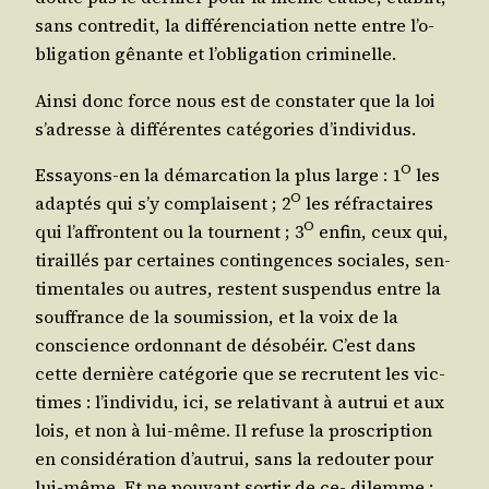
sans contre­dit, la dif­fé­ren­cia­tion nette entre l’o­
bli­ga­tion gênante et l’o­bli­ga­tion criminelle.
Ain­si donc force nous est de consta­ter que la loi
s’a­dresse à dif­fé­rentes caté­go­ries d’individus.
O
Essayons-en la démar­ca­tion la plus large : 1
les
O
adap­tés qui s’y com­plaisent ; 2
les réfrac­taires
O
qui l’af­frontent ou la tournent ; 3
enfin, ceux qui,
tiraillés par cer­taines contin­gences sociales, sen­
ti­men­tales ou autres, res­tent sus­pen­dus entre la
souf­france de la sou­mis­sion, et la voix de la
conscience ordon­nant de déso­béir. C’est dans
cette der­nière caté­go­rie que se recrutent les vic­
times : l’in­di­vi­du, ici, se rela­ti­vant à autrui et aux
lois, et non à lui-même. Il refuse la pros­crip­tion
en consi­dé­ra­tion d’au­trui, sans la redou­ter pour
lui-même. Et ne pou­vant sor­tir de ce- dilemme :