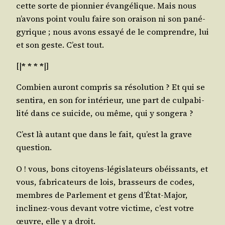
cette sorte de pion­nier évan­gé­lique. Mais nous
n’a­vons point vou­lu faire son orai­son ni son pané­
gy­rique ; nous avons essayé de le com­prendre, lui
et son geste. C’est tout.
[|
* * * *
|]
Com­bien auront com­pris sa réso­lu­tion ? Et qui se
sen­ti­ra, en son for inté­rieur, une part de culpa­bi­
li­té dans ce sui­cide, ou même, qui y songera ?
C’est là autant que dans le fait, qu’est la grave
question.
O ! vous, bons citoyens-légis­la­teurs obéis­sants, et
vous, fabri­ca­teurs de lois, bras­seurs de codes,
membres de Par­le­ment et gens d’É­tat-Major,
incli­nez-vous devant votre vic­time, c’est votre
œuvre, elle y a droit.