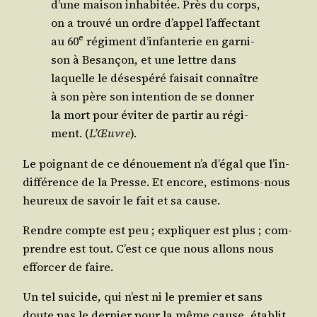
d’une mai­son inha­bi­tée. Près du corps,
on a trou­vé un ordre d’ap­pel l’af­fec­tant
e
au 60
régi­ment d’in­fan­te­rie en gar­ni­
son à Besan­çon, et une lettre dans
laquelle le déses­pé­ré fai­sait connaître
à son père son inten­tion de se don­ner
la mort pour évi­ter de par­tir au régi­
ment. (
L’Œuvre
).
Le poi­gnant de ce dénoue­ment n’a d’é­gal que l’in­
dif­fé­rence de la Presse. Et encore, esti­mons-nous
heu­reux de savoir le fait et sa cause.
Rendre compte est peu ; expli­quer est plus ; com­
prendre est tout. C’est ce que nous allons nous
effor­cer de faire.
Un tel sui­cide, qui n’est ni le pre­mier et sans
doute pas le der­nier pour la même cause, éta­blit,