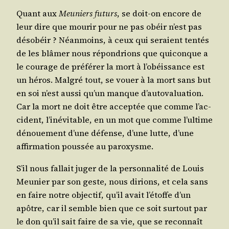
Quant aux
Meu­niers futurs
, se doit-on encore de
leur dire que mou­rir pour ne pas obéir n’est pas
déso­béir ? Néan­moins, à ceux qui seraient ten­tés
de les blâ­mer nous répon­drions que qui­conque a
le cou­rage de pré­fé­rer la mort à l’o­béis­sance est
un héros. Mal­gré tout, se vouer à la mort sans but
en soi n’est aus­si qu’un manque d’au­to­va­lua­tion.
Car la mort ne doit être accep­tée que comme l’ac­
ci­dent, l’i­né­vi­table, en un mot que comme l’ul­time
dénoue­ment d’une défense, d’une lutte, d’une
affir­ma­tion pous­sée au paroxysme.
S’il nous fal­lait juger de la per­son­na­li­té de Louis
Meu­nier par son geste, nous dirions, et cela sans
en faire notre objec­tif, qu’il avait l’é­toffe d’un
apôtre, car il semble bien que ce soit sur­tout par
le don qu’il sait faire de sa vie, que se recon­naît