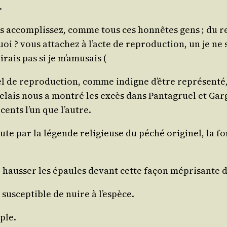
.
es accom­plis­sez, comme tous ces hon­nêtes gens ; du 
i ? vous atta­chez à l’acte de repro­duc­tion, un je ne sa
ini­rais pas si je m’amusais (
el de repro­duc­tion, comme indigne d’être repré­sen­té,
lais nous a mon­tré les excès dans Pan­ta­gruel et Gar­ga
cents l’un que l’autre.
doute par la légende reli­gieuse du péché ori­gi­nel, la 
e haus­ser les épaules devant cette façon mépri­sante d
sus­cep­tible de nuire à l’espèce.
ple.