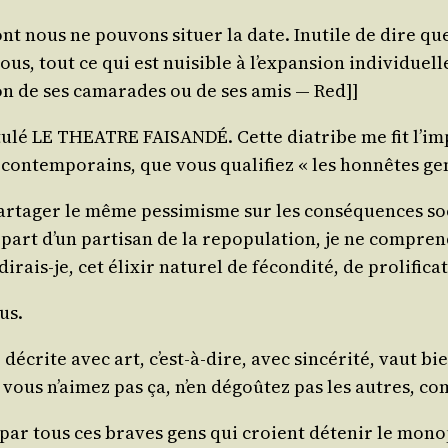
ont nous ne pou­vons situer la date. Inutile de dire qu
s, tout ce qui est nui­sible à l’ex­pan­sion indi­vi­duelle
ion de ses cama­rades ou de ses amis ― Red]]
tu­lé LE THEATRE FAISANDÉ. Cette dia­tribe me fit l’im­pr
 contem­po­rains, que vous qua­li­fiez « les hon­nêtes ge
ar­ta­ger le même pes­si­misme sur les consé­quences s
part d’un par­ti­san de la repo­pu­la­tion, je ne com­pr
rais-je, cet élixir natu­rel de fécon­di­té, de prolifica
us.
rite avec art, c’est-à-dire, avec sin­cé­ri­té, vaut bien 
si vous n’ai­mez pas ça, n’en dégoû­tez pas les autres, 
ar tous ces braves gens qui croient déte­nir le mono­pol