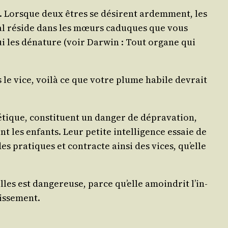
oit. Lorsque deux êtres se dési­rent ardem­ment, les
Le mal réside dans les mœurs caduques que vous
ui les déna­ture (voir Dar­win : Tout organe qui
 le vice, voi­là ce que votre plume habile devrait
é­tique, consti­tuent un dan­ger de dépra­va­tion,
nt les enfants. Leur petite intel­li­gence essaie de
es pra­tiques et contracte ain­si des vices, qu’elle
les est dan­ge­reuse, parce qu’elle amoin­drit l’in­
ouissement.