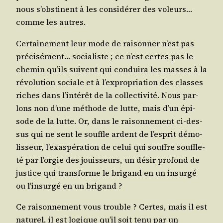
nous s’obs­tinent à les consi­dé­rer des voleurs…
comme les autres.
Cer­tai­ne­ment leur mode de rai­son­ner n’est pas
pré­ci­sé­ment… socia­liste ; ce n’est certes pas le
che­min qu’ils suivent qui condui­ra les masses à la
révo­lu­tion sociale et à l’ex­pro­pria­tion des classes
riches dans l’in­té­rêt de la col­lec­ti­vi­té. Nous par­
lons non d’une méthode de lutte, mais d’un épi­
sode de la lutte. Or, dans le rai­son­ne­ment ci-des­
sus qui ne sent le souffle ardent de l’es­prit démo­
lis­seur, l’exas­pé­ra­tion de celui qui souffre souf­fle­
té par l’or­gie des jouis­seurs, un désir pro­fond de
jus­tice qui trans­forme le bri­gand en un insur­gé
ou l’in­sur­gé en un brigand ?
Ce rai­son­ne­ment vous trouble ? Certes, mais il est
natu­rel, il est logique qu’il soit tenu par un