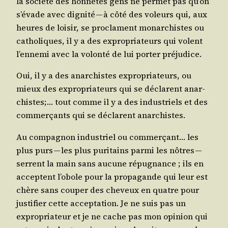
la socié­té des hon­nêtes gens ne per­met pas qu’on
s’é­vade avec digni­té — à côté des voleurs qui, aux
heures de loi­sir, se pro­clament monar­chistes ou
catho­liques, il y a des expro­pria­teurs qui volent
l’en­ne­mi avec la volon­té de lui por­ter préjudice.
Oui, il y a des anar­chistes expro­pria­teurs, ou
mieux des expro­pria­teurs qui se déclarent anar­
chistes;… tout comme il y a des indus­triels et des
com­mer­çants qui se déclarent anarchistes.
Au com­pa­gnon indus­triel ou com­mer­çant… les
plus purs — les plus puri­tains par­mi les nôtres —
serrent la main sans aucune répu­gnance ; ils en
acceptent l’o­bole pour la pro­pa­gande qui leur est
chère sans cou­per des che­veux en quatre pour
jus­ti­fier cette accep­ta­tion. Je ne suis pas un
expro­pria­teur et je ne cache pas mon opi­nion qui