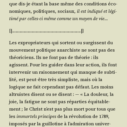
que dis-je étant la base même des condi­tions éco­
no­miques, poli­tiques, sociaux,
il est indi­qué et légi­
ti­mé par celles-ci même comme un moyen de vie
…
[|.….….….….….….….….….….….….….….….….….|]
Les expro­pria­teurs qui sortent ou sur­gissent du
mou­ve­ment poli­tique anar­chiste ne sont pas des
théo­ri­ciens. Ils ne font pas de théo­rie : ils
agissent. Pour les gui­der dans leur action, ils font
inter­ve­nir un rai­son­ne­ment qui manque de sub­ti­
li­té, est peut-être très sim­pliste, mais où la
logique ne fait cepen­dant pas défaut. Les moins
altruistes disent ou se disent : ― « La dou­leur, la
joie, la fatigue ne sont pas répar­ties équi­ta­ble­
ment ; le Christ n’est pas plus mort pour tous que
les
immor­tels prin­cipes
de la révo­lu­tion de 1789,
impo­sés par la guillo­tine à l’ad­mi­ra­tion uni­ver­