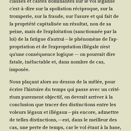
classes et castes domi­nantes sur le vol léga­li­sé
c’est-à-dire sur la spo­lia­tion réci­proque, sur la
trom­pe­rie, sur la fraude, sur l’u­sure et qui fait de
la pro­prié­té capi­ta­li­sée un résul­tat, non de sa
peine, mais de l’ex­ploi­ta­tion (sanc­tion­née par la
loi) de la fatigue d’au­trui — le phé­no­mène de l’ap­
pro­pria­tion et de l’ex­pro­pria­tion illé­gale n’est
qu’une consé­quence logique ― on pour­rait dire
fatale, iné­luc­table et, dans nombre de cas,
imposée.
Nous pla­çant alors au-des­sus de la mêlée, pour
écrire l’his­toire du temps qui passe avec un cri­té­
rium pure­ment objec­tif, on devrait arri­ver à la
conclu­sion que tra­cer des dis­tinc­tions entre les
voleurs légaux et illé­gaux — pis encore, admettre
de telles dis­tinc­tions, — est, dans le meilleur des
cas, une perte de temps, car le vol étant à la base,