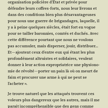
orga­ni­sa­tion poli­cière d’É­tat et pri­vée pour
défendre leurs coffres-forts, nous leur livrons et
dans des condi­tions bien plus désa­van­ta­geuses
pour nous une guerre de bri­gan­dages, laquelle, il
y a à peine quelques siècles, était fort en vogue
pour se tailler baron­nies, com­tés et duchés. Avec
cette dif­fé­rence pour­tant que nous ne vou­lons
pas accu­mu­ler, mais dis­per­ser, jouir, dis­tri­buer…
Et — ajoutent ceux d’entre eux qui étant les plus
pro­fon­dé­ment altruistes et soli­daires, veulent
don­ner à leur action expro­pria­trice une phy­sio­no­
mie de révol­té — por­ter un pain là où on meurt de
faim et pro­cu­rer une arme à qui ne peut se
l’acheter ».
Je trouve natu­rel que les atta­qués trouvent ces
voleurs plus dan­ge­reux que les autres, mais il me
parait incom­pré­hen­sible que des gens comme