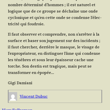
nombre déter­mi­né d’hommes ; il est natu­rel et
logique que de ce groupe se déchaîne une onde
cyclo­nique et qu’en cette onde se condense l’élec­
tri­ci­té qui foudroie.
Il faut obser­ver et com­prendre, non s’ar­rê­ter à la
sur­face et baser son juge­ment sur des inci­dents ;
il faut cher­cher, der­rière le masque, le visage de
l’ex­pro­pria­teur, en dis­tin­guer l’âme qui condense
les ténèbres et sous leur épais­seur cache une
torche. Son des­tin est tra­gique, mais peut se
trans­for­mer en épopée…
Gigi Damia­ni
Vincent Dubuc