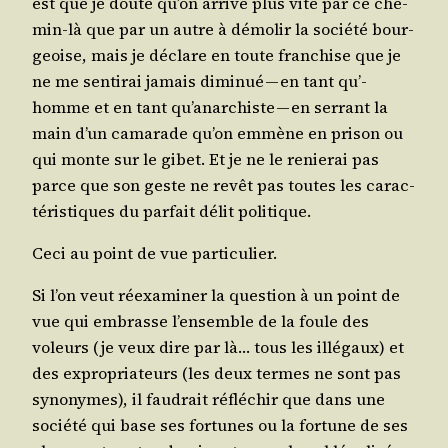
est que je doute qu’on arrive plus vite par ce che­
min-là que par un autre à démo­lir la socié­té bour­
geoise, mais je déclare en toute fran­chise que je
ne me sen­ti­rai jamais dimi­nué — en tant qu’­
homme et en tant qu’a­nar­chiste — en ser­rant la
main d’un cama­rade qu’on emmène en pri­son ou
qui monte sur le gibet. Et je ne le renie­rai pas
parce que son geste ne revêt pas toutes les carac­
té­ris­tiques du par­fait délit politique.
Ceci au point de vue particulier.
Si l’on veut réexa­mi­ner la ques­tion à un point de
vue qui embrasse l’en­semble de la foule des
voleurs (je veux dire par là… tous les illé­gaux) et
des expro­pria­teurs (les deux termes ne sont pas
syno­nymes), il fau­drait réflé­chir que dans une
socié­té qui base ses for­tunes ou la for­tune de ses