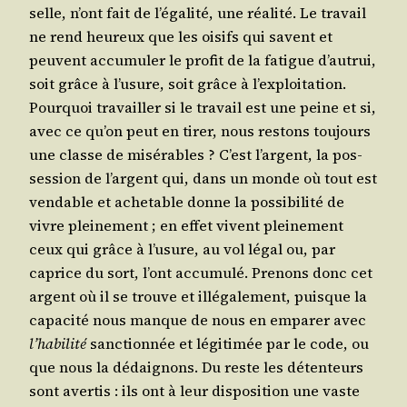
selle, n’ont fait de l’é­ga­li­té, une réa­li­té. Le tra­vail
ne rend heu­reux que les oisifs qui savent et
peuvent accu­mu­ler le pro­fit de la fatigue d’au­trui,
soit grâce à l’u­sure, soit grâce à l’ex­ploi­ta­tion.
Pour­quoi tra­vailler si le tra­vail est une peine et si,
avec ce qu’on peut en tirer, nous res­tons tou­jours
une classe de misé­rables ? C’est l’argent, la pos­
ses­sion de l’argent qui, dans un monde où tout est
ven­dable et ache­table donne la pos­si­bi­li­té de
vivre plei­ne­ment ; en effet vivent plei­ne­ment
ceux qui grâce à l’u­sure, au vol légal ou, par
caprice du sort, l’ont accu­mu­lé. Pre­nons donc cet
argent où il se trouve et illé­ga­le­ment, puisque la
capa­ci­té nous manque de nous en empa­rer avec
l’ha­bi­li­té
sanc­tion­née et légi­ti­mée par le code, ou
que nous la dédai­gnons. Du reste les déten­teurs
sont aver­tis : ils ont à leur dis­po­si­tion une vaste