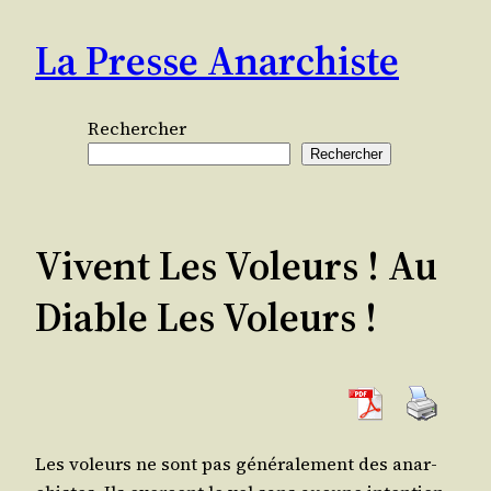
Aller
La Presse Anarchiste
au
contenu
Rechercher
Rechercher
Vivent Les Voleurs ! Au
Diable Les Voleurs !
Les voleurs ne sont pas géné­ra­le­ment des anar­