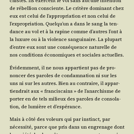
chistes. Ils exercent le vol sans aucune inten­tion
de rébel­lion consciente. Le cri­tère domi­nant chez
eux est celui de l’ap­pro­pria­tion et non celui de
l’ex­pro­pria­tion. Quel­qu’un a dans le sang la ten­
dance au vol et à la rapine comme d’autres l’ont à
la luxure ou à la vio­lence san­gui­naire. La plu­part
d’entre eux sont une consé­quence natu­relle de
nos condi­tions éco­no­miques et sociales actuelles.
Évi­dem­ment, il ne nous appar­tient pas de pro­
non­cer des paroles de condam­na­tion ni sur les
uns ni sur les autres. Bien au contraire, il appar­
tien­drait aux « fran­cis­cains » de l’a­nar­chisme de
por­ter en de tels milieux des paroles de conso­la­
tion, de lumière et d’espérance.
Mais à côté des voleurs qui par ins­tinct, par
néces­si­té, parce que pris dans un engre­nage dont