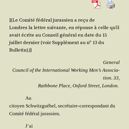
[(Le Comi­té fédé­ral juras­sien a reçu de
Londres la lettre sui­vante, en réponse à celle qu’il
avait écrite au Conseil géné­ral en date du 15
juillet der­nier (voir Sup­plé­ment au nº 13 du
Bulletin).)]
Gene­ral
Coun­cil of the Inter­na­tio­nal Wor­king Men’s Asso­cia­
tion. 33,
Rath­bone Place, Oxford Street, London.
Au
citoyen Schwitz­gué­bel, secré­taire-cor­res­pon­dant du
Comi­té fédé­ral jurassien.
J’ai