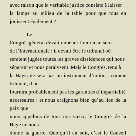
avec rai­son que la véri­table jus­tice consiste à laisser
la lampe au milieu de la table pour que tous en
jouissent également ?
Le
Congrès géné­ral devait rame­ner l’u­nion au sein
de l’In­ter­na­tio­nale : il devait être le tri­bu­nal où
seraient jugées toutes les graves dis­si­dences qui nous
séparent et nous para­lysent. Mais le Congrès, tenu à
la Haye, ne sera pas un ins­tru­ment d’u­nion ; comme
tri­bu­nal, il ne
four­ni­ra pro­ba­ble­ment pas les garan­ties d’impartialité
néces­saires ; et nous crai­gnons bien qu’au lieu de la
paix que
nous appe­lons de tous nos vœux, le Congrès de la
Haye ne nous
donne la guerre. Quoi­qu’il en soit, c’est le Conseil