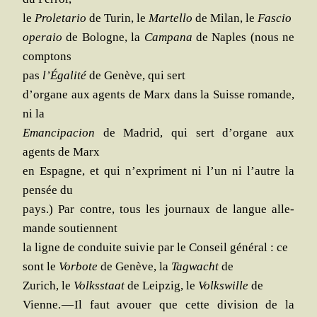
le
Pro­le­ta­rio
de Turin, le
Mar­tel­lo
de Milan, le
Fas­cio
ope­raio
de Bologne, la
Cam­pa­na
de Naples (nous ne
comptons
pas
l’É­ga­li­té
de Genève, qui sert
d’or­gane aux agents de Marx dans la Suisse romande,
ni la
Eman­ci­pa­cion
de Madrid, qui sert d’or­gane aux
agents de Marx
en Espagne, et qui n’ex­priment ni l’un ni l’autre la
pen­sée du
pays.) Par contre, tous les jour­naux de langue alle­
mande soutiennent
la ligne de conduite sui­vie par le Conseil géné­ral : ce
sont le
Vor­bote
de Genève, la
Tag­wacht
de
Zurich, le
Volkss­taat
de Leip­zig, le
Volks­wille
de
Vienne. — Il faut avouer que cette divi­sion de la