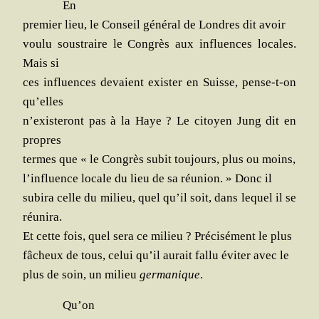
En
pre­mier lieu, le Conseil géné­ral de Londres dit avoir
vou­lu sous­traire le Congrès aux influences locales.
Mais si
ces influences devaient exis­ter en Suisse, pense-t-on
qu’elles
n’exis­te­ront pas à la Haye ? Le citoyen Jung dit en
propres
termes que « le Congrès subit tou­jours, plus ou moins,
l’in­fluence locale du lieu de sa réunion. » Donc il
subi­ra celle du milieu, quel qu’il soit, dans lequel il se
réunira.
Et cette fois, quel sera ce milieu ? Pré­ci­sé­ment le plus
fâcheux de tous, celui qu’il aurait fal­lu évi­ter avec le
plus de soin, un milieu
ger­ma­nique
.
Qu’on