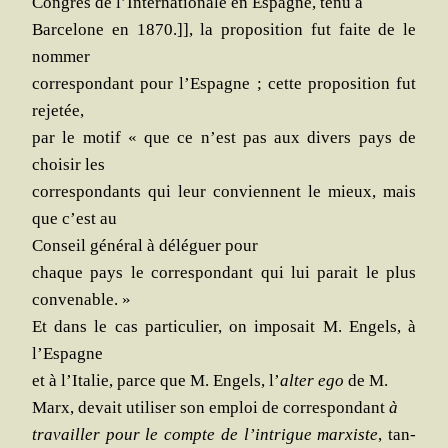
Congrès de l’In­ter­na­tio­nale en Espagne, tenu à
Bar­ce­lone en 1870.]], la pro­po­si­tion fut faite de le
nommer
cor­res­pon­dant pour l’Es­pagne ; cette pro­po­si­tion fut
rejetée,
par le motif « que ce n’est pas aux divers pays de
choi­sir les
cor­res­pon­dants qui leur conviennent le mieux, mais
que c’est au
Conseil géné­ral à délé­guer pour
chaque pays le cor­res­pon­dant qui lui parait le plus
convenable. »
Et dans le cas par­ti­cu­lier, on impo­sait M. Engels, à
l’Espagne
et à l’I­ta­lie, parce que M. Engels, l’
alter ego
de M.
Marx, devait uti­li­ser son emploi de cor­res­pon­dant
à
tra­vailler pour le compte de l’in­trigue mar­xiste
, tan­