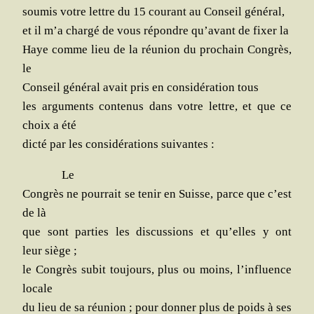
sou­mis votre lettre du 15 cou­rant au Conseil général,
et il m’a char­gé de vous répondre qu’a­vant de fixer la
Haye comme lieu de la réunion du pro­chain Congrès,
le
Conseil géné­ral avait pris en consi­dé­ra­tion tous
les argu­ments conte­nus dans votre lettre, et que ce
choix a été
dic­té par les consi­dé­ra­tions suivantes :
Le
Congrès ne pour­rait se tenir en Suisse, parce que c’est
de là
que sont par­ties les dis­cus­sions et qu’elles y ont
leur siège ;
le Congrès subit tou­jours, plus ou moins, l’in­fluence
locale
du lieu de sa réunion ; pour don­ner plus de poids à ses