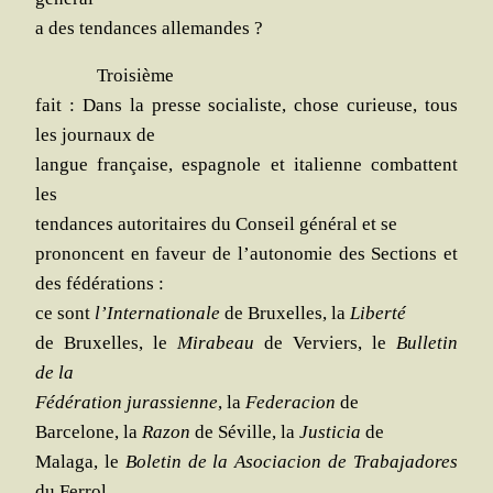
a des ten­dances allemandes ?
Troi­sième
fait : Dans la presse socia­liste, chose curieuse, tous
les jour­naux de
langue fran­çaise, espa­gnole et ita­lienne com­battent
les
ten­dances auto­ri­taires du Conseil géné­ral et se
pro­noncent en faveur de l’au­to­no­mie des Sec­tions et
des fédérations :
ce sont
l’In­ter­na­tio­nale
de Bruxelles, la
Liber­té
de Bruxelles, le
Mira­beau
de Ver­viers, le
Bul­le­tin
de la
Fédé­ra­tion juras­sienne
, la
Fede­ra­cion
de
Bar­ce­lone, la
Razon
de Séville, la
Jus­ti­cia
de
Mala­ga, le
Bole­tin de la Aso­cia­cion de Tra­ba­ja­dores
du Ferrol,