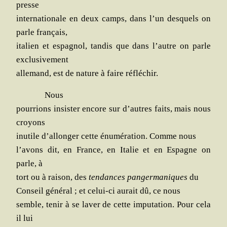
presse
inter­na­tio­nale en deux camps, dans l’un des­quels on
parle français,
ita­lien et espa­gnol, tan­dis que dans l’autre on parle
exclusivement
alle­mand, est de nature à faire réfléchir.
Nous
pour­rions insis­ter encore sur d’autres faits, mais nous
croyons
inutile d’al­lon­ger cette énu­mé­ra­tion. Comme nous
l’a­vons dit, en France, en Ita­lie et en Espagne on
parle, à
tort ou à rai­son, des
ten­dances pan­ger­ma­niques
du
Conseil géné­ral ; et celui-ci aurait dû, ce nous
semble, tenir à se laver de cette impu­ta­tion. Pour cela
il lui