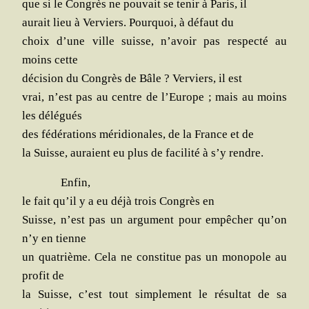
que si le Congrès ne pou­vait se tenir à Paris, il
aurait lieu à Ver­viers. Pour­quoi, à défaut du
choix d’une ville suisse, n’a­voir pas res­pec­té au
moins cette
déci­sion du Congrès de Bâle ? Ver­viers, il est
vrai, n’est pas au centre de l’Eu­rope ; mais au moins
les délégués
des fédé­ra­tions méri­dio­nales, de la France et de
la Suisse, auraient eu plus de faci­li­té à s’y rendre.
Enfin,
le fait qu’il y a eu déjà trois Congrès en
Suisse, n’est pas un argu­ment pour empê­cher qu’on
n’y en tienne
un qua­trième. Cela ne consti­tue pas un mono­pole au
pro­fit de
la Suisse, c’est tout sim­ple­ment le résul­tat de sa