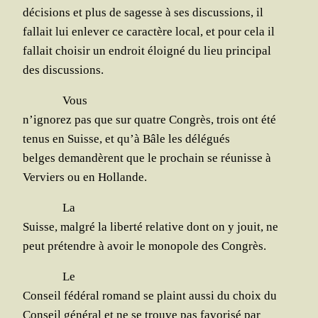
déci­sions et plus de sagesse à ses dis­cus­sions, il
fal­lait lui enle­ver ce carac­tère local, et pour cela il
fal­lait choi­sir un endroit éloi­gné du lieu principal
des discussions.
Vous
n’i­gno­rez pas que sur quatre Congrès, trois ont été
tenus en Suisse, et qu’à Bâle les délégués
belges deman­dèrent que le pro­chain se réunisse à
Ver­viers ou en Hollande.
La
Suisse, mal­gré la liber­té rela­tive dont on y jouit, ne
peut pré­tendre à avoir le mono­pole des Congrès.
Le
Conseil fédé­ral romand se plaint aus­si du choix du
Conseil géné­ral et ne se trouve pas favo­ri­sé par