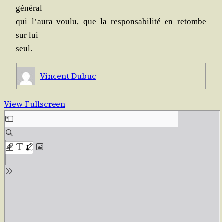
général
qui l’au­ra vou­lu, que la res­pon­sa­bi­li­té en retombe
sur lui
seul.
Vincent Dubuc
View Fullscreen