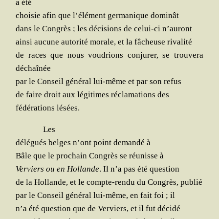
a été
choi­sie afin que l’élé­ment ger­ma­nique dominât
dans le Congrès ; les déci­sions de celui-ci n’auront
ain­si aucune auto­ri­té morale, et la fâcheuse rivalité
de races que nous vou­drions conju­rer, se trou­ve­ra
déchaînée
par le Conseil géné­ral lui-même et par son refus
de faire droit aux légi­times récla­ma­tions des
fédé­ra­tions lésées.
Les
délé­gués belges n’ont point deman­dé à
Bâle que le pro­chain Congrès se réunisse à
Ver­viers ou en Hol­lande
. Il n’a pas été question
de la Hol­lande, et le compte-ren­du du Congrès, publié
par le Conseil géné­ral lui-même, en fait foi ; il
n’a été ques­tion que de Ver­viers, et il fut décidé