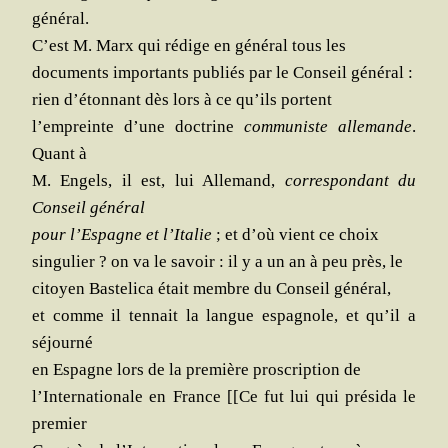
général.
C’est M. Marx qui rédige en géné­ral tous les
docu­ments impor­tants publiés par le Conseil général :
rien d’é­ton­nant dès lors à ce qu’ils portent
l’empreinte d’une doc­trine
com­mu­niste alle­mande
.
Quant à
M. Engels, il est, lui Alle­mand,
cor­res­pon­dant du
Conseil général
pour l’Es­pagne et l’I­ta­lie
; et d’où vient ce choix
sin­gu­lier ? on va le savoir : il y a un an à peu près, le
citoyen Bas­te­li­ca était membre du Conseil général,
et comme il ten­nait la langue espa­gnole, et qu’il a
séjourné
en Espagne lors de la pre­mière pros­crip­tion de
l’In­ter­na­tio­nale en France [[Ce fut lui qui pré­si­da le
premier