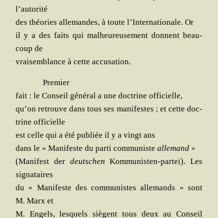
l’autorité
des théo­ries alle­mandes, à toute l’In­ter­na­tio­nale. Or
il y a des faits qui mal­heu­reu­se­ment donnent beau­
coup de
vrai­sem­blance à cette accusation.
Pre­mier
fait : le Conseil géné­ral a une doc­trine officielle,
qu’on retrouve dans tous ses mani­festes ; et cette doc­
trine officielle
est celle qui a été publiée il y a vingt ans
dans le « Mani­feste du par­ti com­mu­niste
alle­mand
»
(Mani­fest der
deut­schen
Kom­mu­nis­ten-par­tei). Les
signataires
du « Mani­feste des com­mu­nistes alle­mands » sont
M. Marx et
M. Engels, les­quels siègent tous deux au Conseil