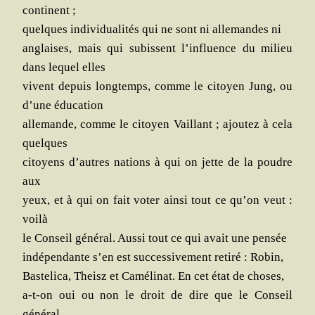
continent ;
quelques indi­vi­dua­li­tés qui ne sont ni alle­mandes ni
anglaises, mais qui subissent l’in­fluence du milieu
dans lequel elles
vivent depuis long­temps, comme le citoyen Jung, ou
d’une éducation
alle­mande, comme le citoyen Vaillant ; ajou­tez à cela
quelques
citoyens d’autres nations à qui on jette de la poudre
aux
yeux, et à qui on fait voter ain­si tout ce qu’on veut :
voilà
le Conseil géné­ral. Aus­si tout ce qui avait une pensée
indé­pen­dante s’en est suc­ces­si­ve­ment reti­ré : Robin,
Bas­te­li­ca, Theisz et Camé­li­nat. En cet état de choses,
a‑t-on oui ou non le droit de dire que le Conseil
général