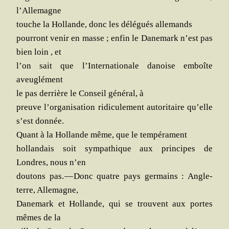
l’Allemagne
touche la Hol­lande, donc les délé­gués allemands
pour­ront venir en masse ; enfin le Dane­mark n’est pas
bien loin , et
l’on sait que l’In­ter­na­tio­nale danoise emboîte
aveuglément
le pas der­rière le Conseil géné­ral, à
preuve l’or­ga­ni­sa­tion ridi­cu­le­ment auto­ri­taire qu’elle
s’est donnée.
Quant à la Hol­lande même, que le tempérament
hol­lan­dais soit sym­pa­thique aux prin­cipes de
Londres, nous n’en
dou­tons pas. — Donc quatre pays ger­mains : Angle­
terre, Allemagne,
Dane­mark et Hol­lande, qui se trouvent aux portes
mêmes de la