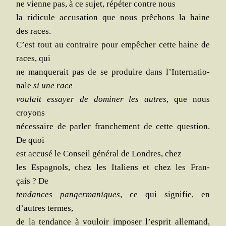
ne vienne pas, à ce sujet, répé­ter contre nous
la ridi­cule accu­sa­tion que nous prê­chons la haine
des races.
C’est tout au contraire pour empê­cher cette haine de
races, qui
ne man­que­rait pas de se pro­duire dans l’In­ter­na­tio­
nale
si une race
vou­lait essayer de domi­ner les autres
, que nous
croyons
néces­saire de par­ler fran­che­ment de cette ques­tion.
De quoi
est accu­sé le Conseil géné­ral de Londres, chez
les Espa­gnols, chez les Ita­liens et chez les Fran­
çais ? De
ten­dances pan­ger­ma­niques
, ce qui signi­fie, en
d’autres termes,
de la ten­dance à vou­loir impo­ser l’es­prit alle­mand,