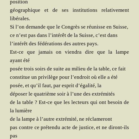
position
géo­gra­phique et de ses ins­ti­tu­tions rela­ti­ve­ment
libérales.
Si l’on demande que le Congrès se réunisse en Suisse,
ce n’est pas dans l’in­té­rêt de la Suisse, c’est dans
l’in­té­rêt des fédé­ra­tions des autres pays.
Est-ce que jamais on vien­dra dire que la lampe
ayant été
posée trois soirs de suite au milieu de la table, ce fait
consti­tue un pri­vi­lège pour l’en­droit où elle a été
posée, et qu’il faut, par esprit d’é­ga­li­té, la
dépo­ser le qua­trième soir à l’une des extrémités
de la table ? Est-ce que les lec­teurs qui ont besoin de
la lumière
de la lampe à l’autre extré­mi­té, ne réclameront
pas contre ce pré­ten­du acte de jus­tice, et ne diront-ils
pas