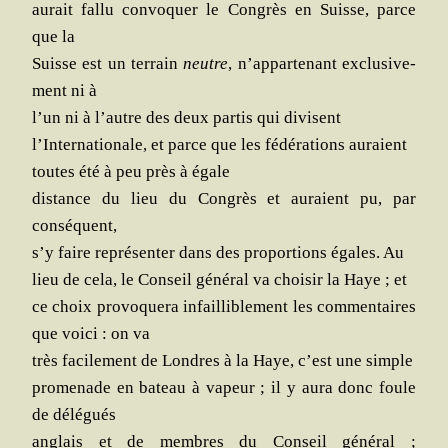
aurait fal­lu convo­quer le Congrès en Suisse, parce
que la
Suisse est un ter­rain
neutre
, n’ap­par­te­nant exclu­si­ve­
ment ni à
l’un ni à l’autre des deux par­tis qui divisent
l’In­ter­na­tio­nale, et parce que les fédé­ra­tions auraient
toutes été à peu près à égale
dis­tance du lieu du Congrès et auraient pu, par
conséquent,
s’y faire repré­sen­ter dans des pro­por­tions égales. Au
lieu de cela, le Conseil géné­ral va choi­sir la Haye ; et
ce choix pro­vo­que­ra infailli­ble­ment les com­men­taires
que voi­ci : on va
très faci­le­ment de Londres à la Haye, c’est une simple
pro­me­nade en bateau à vapeur ; il y aura donc foule
de délégués
anglais et de membres du Conseil géné­ral ;