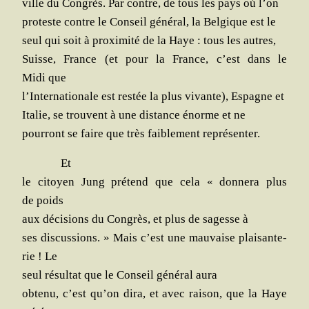
ville du Congrès. Par contre, de tous les pays où l’on
pro­teste contre le Conseil géné­ral, la Bel­gique est le
seul qui soit à proxi­mi­té de la Haye : tous les autres,
Suisse, France (et pour la France, c’est dans le
Midi que
l’In­ter­na­tio­nale est res­tée la plus vivante), Espagne et
Ita­lie, se trouvent à une dis­tance énorme et ne
pour­ront se faire que très fai­ble­ment représenter.
Et
le citoyen Jung pré­tend que cela « don­ne­ra plus
de poids
aux déci­sions du Congrès, et plus de sagesse à
ses dis­cus­sions. » Mais c’est une mau­vaise plai­san­te­
rie ! Le
seul résul­tat que le Conseil géné­ral aura
obte­nu, c’est qu’on dira, et avec rai­son, que la Haye