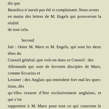
dis que
Bas­te­li­ca n’au­rait pas été si com­plai­sant. Nous avons
en mains des lettres de M. Engels qui prou­ve­ront la
réalité
de tout cela.
Second
fait : Outre M. Marx et M. Engels, qui sont les deux
têtes du
Conseil géné­ral, que voit-on dans ce Conseil : des
Alle­mands qui sont de fer­vents dis­ciples de Marx,
comme Ecca­rius et
Less­ner ; des Anglais qui entendent fort mal les ques­
tions, dès
qu’elles cessent d’être exclu­si­ve­ment anglaises, et
qui s’en
rap­portent à M. Marx pour tout ce qui concerne le