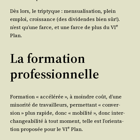
Dès lors, le trip­tyque : men­sua­li­sa­tion, plein
emploi, crois­sance (des divi­dendes bien sûr!).
e
n’est qu’une farce, et une farce de plus du VI
Plan.
La formation
professionnelle
For­ma­tion « accé­lé­rée », à moindre coût, d’une
mino­ri­té de tra­vailleurs, per­met­tant « conver­
sion » plus rapide, donc « mobi­li­té », donc inter­
chan­gea­bi­li­té à tout moment, telle est l’o­rien­ta­
e
tion pro­po­sée pour le VI
Plan.