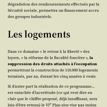
dégra­da­tion des rem­bour­se­ments effec­tués par la
Sécu­ri­té sociale, per­met­tra un finan­ce­ment accru
des groupes industriels.
Les logements
Dans ce domaine « le retour à la liber­té » des
loyers, « la réforme de la fis­ca­li­té fon­cière »,
la
sup­pres­sion des droits atta­chés à l’oc­cu­pa­tion
per­met­tront la construc­tion de 510.000 loge­ments
ter­mi­nés, par an, durant les cinq années à venir.
Si d’autre part la réa­li­sa­tion de ce pro­gramme…
est enta­chée d’in­cer­ti­tude (ce qui veut dire en
clair que le chiffre pro­po­sé, déjà insuf­fi­sant, sera
e
loin d’être rete­nu) le VI
Plan n’en vise pas moins