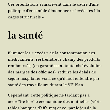
Ces orien­ta­tions s’ins­crivent dans le cadre d’une
poli­tique d’en­semble dénom­mée : « levée des blo­
cages structurels ».
la santé
Éli­mi­ner les « excès » de la consom­ma­tion des
médi­ca­ments, res­treindre le champ des pro­duits
rem­bour­sés, (en garan­tis­sant tou­te­fois l’é­vo­lu­tion
des marges des offi­cines), réduire les délais de
séjour hos­pi­ta­lier voi­là ce qu’il faut entendre par
e
san­té des tra­vailleurs durant le VI
Plan.
Cepen­dant, cette poli­tique ne tar­dant pas à
accroître le rôle éco­no­mique des mutuelles (véri­
tables banques d’af­faires) et ce, par le jeu de la