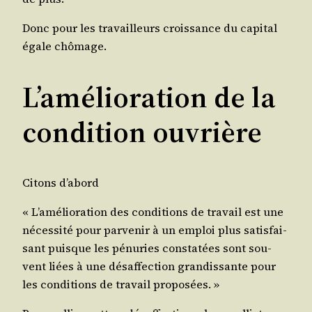
Donc pour les tra­vailleurs crois­sance du capi­tal
égale chômage.
L’amélioration de la
condition ouvrière
Citons d’a­bord
« L’a­mé­lio­ra­tion des condi­tions de tra­vail est une
néces­si­té pour par­ve­nir à un emploi plus satis­fai­
sant puisque les pénu­ries consta­tées sont sou­
vent liées à une désaf­fec­tion gran­dis­sante pour
les condi­tions de tra­vail proposées. »