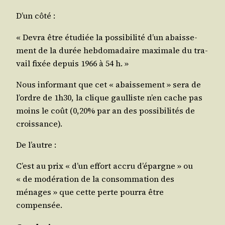
D’un côté :
« Devra être étu­diée la pos­si­bi­li­té d’un abais­se­
ment de la durée heb­do­ma­daire maxi­male du tra­
vail fixée depuis 1966 à 54 h. »
Nous infor­mant que cet « abais­se­ment » sera de
l’ordre de 1h30, la clique gaul­liste n’en cache pas
moins le coût (0,20% par an des pos­si­bi­li­tés de
croissance).
De l’autre :
C’est au prix « d’un effort accru d’é­pargne » ou
« de modé­ra­tion de la consom­ma­tion des
ménages » que cette perte pour­ra être
compensée.