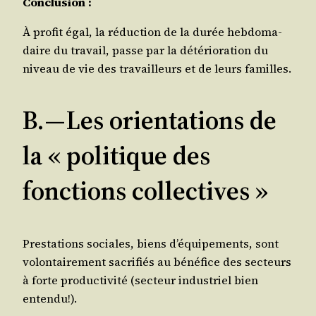
Conclu­sion :
À pro­fit égal, la réduc­tion de la durée heb­do­ma­
daire du tra­vail, passe par la dété­rio­ra­tion du
niveau de vie des tra­vailleurs et de leurs familles.
B. — Les orientations de
la « politique des
fonctions collectives »
Pres­ta­tions sociales, biens d’é­qui­pe­ments, sont
volon­tai­re­ment sacri­fiés au béné­fice des sec­teurs
à forte pro­duc­ti­vi­té (sec­teur indus­triel bien
entendu!).