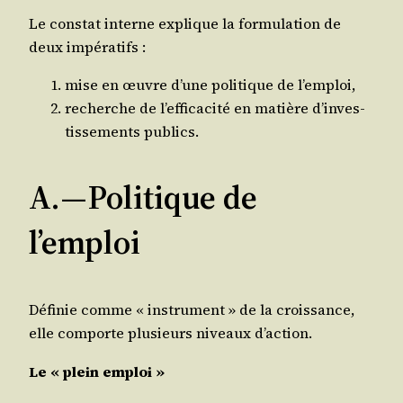
Le constat interne explique la for­mu­la­tion de
deux impératifs :
mise en œuvre d’une poli­tique de l’emploi,
recherche de l’ef­fi­ca­ci­té en matière d’in­ves­
tis­se­ments publics.
A. — Politique de
l’emploi
Défi­nie comme « ins­tru­ment » de la crois­sance,
elle com­porte plu­sieurs niveaux d’action.
Le « plein emploi »