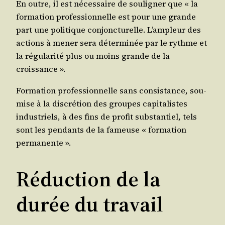
En outre, il est néces­saire de sou­li­gner que « la
for­ma­tion pro­fes­sion­nelle est pour une grande
part une poli­tique conjonc­tu­relle. L’am­pleur des
actions à mener sera déter­mi­née par le rythme et
la régu­la­ri­té plus ou moins grande de la
croissance ».
For­ma­tion pro­fes­sion­nelle sans consis­tance, sou­
mise à la dis­cré­tion des groupes capi­ta­listes
indus­triels, à des fins de pro­fit sub­stan­tiel, tels
sont les pen­dants de la fameuse « for­ma­tion
permanente ».
Réduction de la
durée du travail