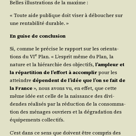
Belles illus­tra­tions de la maxime :
« Toute aide publique doit viser à débou­cher sur
une ren­ta­bi­li­té durable. »
En guise de conclusion
Si, comme le pré­cise le rap­port sur les orien­ta­
e
tions du VI
Plan. « L’es­prit même du Plan, la
nature et la hié­rar­chie des objec­tifs,
l’am­pleur et
la répar­ti­tion de l’ef­fort à accom­plir
pour les
atteindre
dépendent de l’i­dée que l’on se fait de
la France
», nous avons vu, en effet, que cette
même idée est celle de la nais­sance des divi­
dendes réa­li­sés par la réduc­tion de la consom­ma­
tion des ménages ouvriers et la dégra­da­tion des
équi­pe­ments collectifs.
C’est dans ce sens que doivent être com­pris des