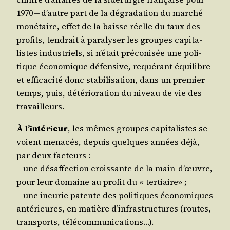
1970 — d’autre part de la dégra­da­tion du mar­ché
moné­taire, effet de la baisse réelle du taux des
pro­fits, ten­drait à para­ly­ser les groupes capi­ta­
listes indus­triels, si n’é­tait pré­co­ni­sée une poli­
tique éco­no­mique défen­sive, requé­rant équi­libre
et effi­ca­ci­té donc sta­bi­li­sa­tion, dans un pre­mier
temps, puis, dété­rio­ra­tion du niveau de vie des
travailleurs.
À l’in­té­rieur
, les mêmes groupes capi­ta­listes se
voient mena­cés, depuis quelques années déjà,
par deux facteurs :
– une désaf­fec­tion crois­sante de la main-d’œuvre,
pour leur domaine au pro­fit du « tertiaire» ;
– une incu­rie patente des poli­tiques éco­no­miques
anté­rieures, en matière d’in­fra­struc­tures (routes,
trans­ports, télécommunications…).