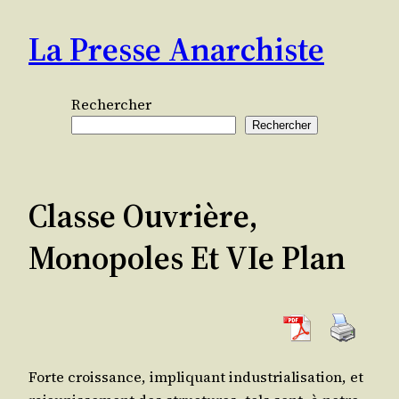
Aller
La Presse Anarchiste
au
contenu
Rechercher
Rechercher
Classe Ouvrière,
Monopoles Et VIe Plan
Forte crois­sance, impli­quant indus­tria­li­sa­tion, et