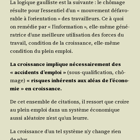
La logique gaul­liste est la sui­vante : le chô­mage
résulte pour l’es­sen­tiel d’un « mou­ve­ment défa­vo­
rable à l’o­rien­ta­tion » des tra­vailleurs. Ce à quoi
on remé­die par « l’in­for­ma­tion », elle-même géné­
ra­trice d’une meilleure uti­li­sa­tion des forces du
tra­vail, condi­tion de la crois­sance, elle-même
condi­tion du plein emploi.
La crois­sance implique néces­sai­re­ment des
« acci­dents d’emploi »
(sous-qua­li­fi­ca­tion, chô­
mage)
« risques inhé­rents aux aléas de l’é­co­no­
mie » en croissance.
De cet ensemble de cita­tions, il res­sort que croire
au plein emploi dans un sys­tème éco­no­mique
aus­si aléa­toire n’est qu’un leurre.
La crois­sance d’un tel sys­tème n’y change rien
de plus.