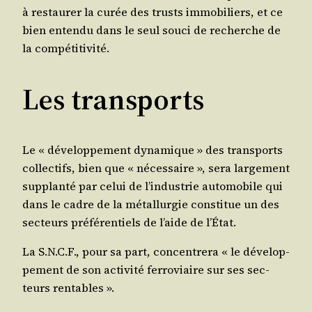
à res­tau­rer la curée des trusts immo­bi­liers, et ce
bien enten­du dans le seul sou­ci de recherche de
la compétitivité.
Les transports
Le « déve­lop­pe­ment dyna­mique » des trans­ports
col­lec­tifs, bien que « néces­saire », sera lar­ge­ment
sup­plan­té par celui de l’in­dus­trie auto­mo­bile qui
dans le cadre de la métal­lur­gie consti­tue un des
sec­teurs pré­fé­ren­tiels de l’aide de l’État.
La S.N.C.F., pour sa part, concen­tre­ra « le déve­lop­
pe­ment de son acti­vi­té fer­ro­viaire sur ses sec­
teurs rentables ».