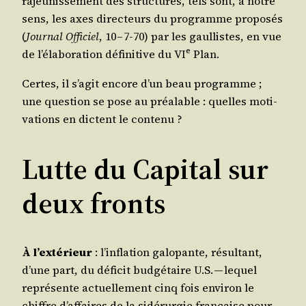
rajeu­nis­se­ment des struc­tures, tels sont, à notre
sens, les axes direc­teurs du pro­gramme pro­po­sés
(
Jour­nal Offi­ciel
, 10 – 7‑70) par les gaul­listes, en vue
e
de l’é­la­bo­ra­tion défi­ni­tive du VI
Plan.
Certes, il s’a­git encore d’un beau pro­gramme ;
une ques­tion se pose au préa­lable : quelles moti­
va­tions en dictent le contenu ?
Lutte du Capital sur
deux fronts
À l’ex­té­rieur
: l’in­fla­tion galo­pante, résul­tant,
d’une part, du défi­cit bud­gé­taire U.S. — lequel
repré­sente actuel­le­ment cinq fois envi­ron le
chiffre d’af­faires de la sidé­rur­gie fran­çaise pour