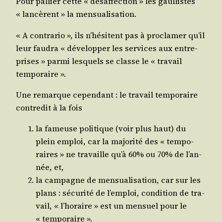
Pour pal­lier cette « désaf­fec­tion » les gaul­listes
« lan­cèrent » la mensualisation.
« A contra­rio », ils n’hé­sitent pas à pro­cla­mer qu’il
leur fau­dra « déve­lop­per les ser­vices aux entre­
prises » par­mi les­quels se classe le « tra­vail
temporaire ».
Une remarque cepen­dant : le tra­vail tem­po­raire
contre­dit à la fois
la fameuse poli­tique (voir plus haut) du
plein emploi, car la majo­ri­té des « tem­po­
raires » ne tra­vaille qu’à 60% ou 70% de l’an­
née, et,
la cam­pagne de men­sua­li­sa­tion, car sur les
plans : sécu­ri­té de l’emploi, condi­tion de tra­
vail, « l’ho­raire » est un men­suel pour le
« temporaire ».