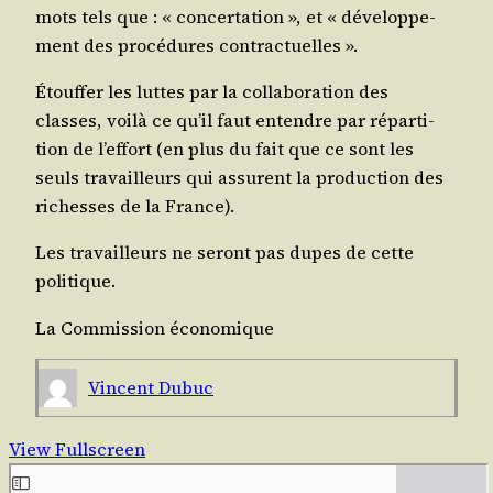
mots tels que : « concer­ta­tion », et « déve­lop­pe­
ment des pro­cé­dures contractuelles ».
Étouf­fer les luttes par la col­la­bo­ra­tion des
classes, voi­là ce qu’il faut entendre par répar­ti­
tion de l’ef­fort (en plus du fait que ce sont les
seuls tra­vailleurs qui assurent la pro­duc­tion des
richesses de la France).
Les tra­vailleurs ne seront pas dupes de cette
politique.
La Com­mis­sion économique
Vincent Dubuc
View Fullscreen