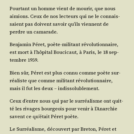
Pour­tant un homme vient de mou­rir, que nous
aimions. Ceux de nos lec­teurs qui ne le connais­
saient pas doivent savoir qu’ils viennent de
perdre un camarade.
Ben­ja­min Péret, poète-mili­tant révo­lu­tion­naire,
est mort à l’hôpital Bou­ci­caut, à Paris, le 18 sep­
tembre 1959.
Bien sûr, Péret est plus connu comme poète sur­
réa­liste que comme mili­tant révo­lu­tion­naire,
mais il fut les deux – indissolublement.
Ceux d’entre nous qui par le sur­réa­lisme ont quit­
té les rivages bour­geois pour venir à l’Anarchie
savent ce qu’était Péret poète.
Le Sur­réa­lisme, décou­vert par Bre­ton, Péret et