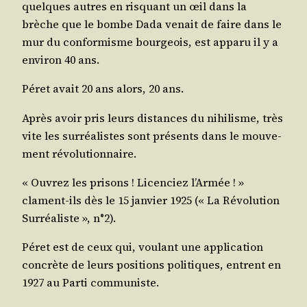
quelques autres en ris­quant un œil dans la
brèche que le bombe Dada venait de faire dans le
mur du confor­misme bour­geois, est appa­ru il y a
envi­ron 40 ans.
Péret avait 20 ans alors, 20 ans.
Après avoir pris leurs dis­tances du nihi­lisme, très
vite les sur­réa­listes sont pré­sents dans le mou­ve­
ment révolutionnaire.
« Ouvrez les pri­sons ! Licen­ciez l’Armée ! »
clament-ils dès le 15 jan­vier 1925 (« La Révo­lu­tion
Sur­réa­liste », n°2).
Péret est de ceux qui, vou­lant une appli­ca­tion
concrète de leurs posi­tions poli­tiques, entrent en
1927 au Par­ti communiste.