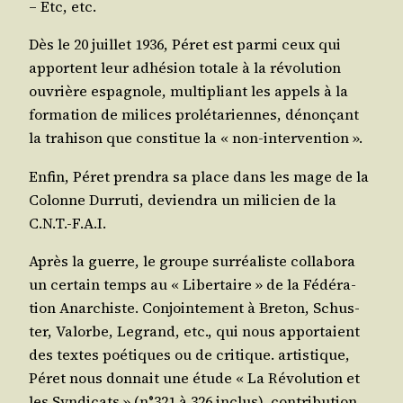
– Etc, etc.
Dès le 20 juillet 1936, Péret est par­mi ceux qui
apportent leur adhé­sion totale à la révo­lu­tion
ouvrière espa­gnole, mul­ti­pliant les appels à la
for­ma­tion de milices pro­lé­ta­riennes, dénon­çant
la tra­hi­son que consti­tue la « non-intervention ».
Enfin, Péret pren­dra sa place dans les mage de la
Colonne Dur­ru­ti, devien­dra un mili­cien de la
C.N.T.-F.A.I.
Après la guerre, le groupe sur­réa­liste col­la­bo­ra
un cer­tain temps au « Liber­taire » de la Fédé­ra­
tion Anar­chiste. Conjoin­te­ment à Bre­ton, Schus­
ter, Valorbe, Legrand, etc., qui nous appor­taient
des textes poé­tiques ou de cri­tique. artis­tique,
Péret nous don­nait une étude « La Révo­lu­tion et
les Syn­di­cats » (n°321 à 326 inclus), contri­bu­tion