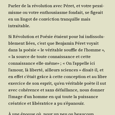
Par­ler de la révo­lu­tion avec Péret, et votre pes­si­
misme ou votre enthou­siasme fon­dait, se figeait
en un lin­got de convic­tion tran­quille mais
intraitable.
Si Révo­lu­tion et Poé­sie étaient pour lui indis­so­lu­
ble­ment liées, c’est que Ben­ja­min Péret voyait
dans la poé­sie « le véri­table souffle de l’homme »,
« la source de toute connais­sance et cette
connais­sance elle-même» ; « On l’appelle ici
l’amour, là liber­té, ailleurs sciences » disait-il, et
en effet c’était grâce à cette concep­tion et au libre
exer­cice de son esprit, qu’en véri­table poète il sut
avec cohé­rence et sans défaillance, nous don­ner
l’image d’un homme en qui toute la puis­sance
créa­trice et libé­ra­trice a pu s’épanouir.
À une époque où, pour un peu ou beau­coup