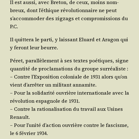
Il est aus­si, avec Bre­ton, de ceux, moins nom­
breux, dont l’éthique révo­lu­tion­naire ne peut
s’accommoder des zig­zags et com­pro­mis­sions du
P.C.
Il quit­te­ra le par­ti, y lais­sant Eluard et Ara­gon qui
y feront leur beurre.
Péret, paral­lè­le­ment à ses textes poé­tiques, signe
quan­ti­té de pro­cla­ma­tions du groupe surréaliste :
– Contre l’Exposition colo­niale de 1931 alors qu’on
vient d’arrêter un mili­tant annamite.
– Pour la soli­da­ri­té ouvrière inter­na­tio­nale avec la
révo­lu­tion espa­gnole de 1931.
– Contre la ratio­na­li­sa­tion du tra­vail aux Usines
Renault.
– Pour l’unité d’action ouvrière contre le fas­cisme,
le 6 février 1934.