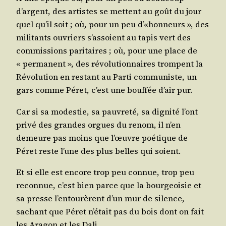
d’argent, des artistes se mettent au goût du jour
quel qu’il soit ; où, pour un peu d’«honneurs », des
mili­tants ouvriers s’assoient au tapis vert des
com­mis­sions pari­taires ; où, pour une place de
« per­ma­nent », des révo­lu­tion­naires trompent la
Révo­lu­tion en res­tant au Par­ti com­mu­niste, un
gars comme Péret, c’est une bouf­fée d’air pur.
Car si sa modes­tie, sa pau­vre­té, sa digni­té l’ont
pri­vé des grandes orgues du renom, il n’en
demeure pas moins que l’œuvre poé­tique de
Péret reste l’une des plus belles qui soient.
Et si elle est encore trop peu connue, trop peu
recon­nue, c’est bien parce que la bour­geoi­sie et
sa presse l’entourèrent d’un mur de silence,
sachant que Péret n’était pas du bois dont on fait
les Ara­gon et les Dali…