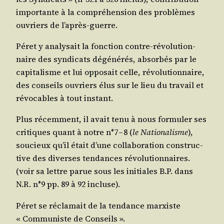
impor­tante à la com­pré­hen­sion des pro­blèmes
ouvriers de l’après-guerre.
Péret y ana­ly­sait la fonc­tion contre-révo­lu­tion­
naire des syn­di­cats dégé­né­rés, absor­bés par le
capi­ta­lisme et lui oppo­sait celle, révo­lu­tion­naire,
des conseils ouvriers élus sur le lieu du tra­vail et
révo­cables à tout instant.
Plus récem­ment, il avait tenu à nous for­mu­ler ses
cri­tiques quant à notre n°7 – 8 (
le Natio­na­lisme
),
sou­cieux qu’il était d’une col­la­bo­ra­tion construc­
tive des diverses ten­dances révo­lu­tion­naires.
(voir sa lettre parue sous les ini­tiales B.P. dans
N.R. n°9 pp. 89 à 92 incluse).
Péret se récla­mait de la ten­dance mar­xiste
« Com­mu­niste de Conseils ».