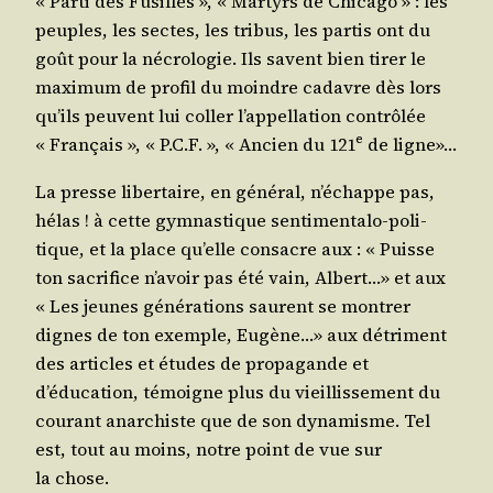
« Par­ti des Fusillés », « Mar­tyrs de Chi­ca­go » : les
peuples, les sectes, les tri­bus, les par­tis ont du
goût pour la nécro­lo­gie. Ils savent bien tirer le
maxi­mum de pro­fil du moindre cadavre dès lors
qu’ils peuvent lui col­ler l’appellation contrô­lée
e
« Fran­çais », « P.C.F. », « Ancien du 121
de ligne»…
La presse liber­taire, en géné­ral, n’échappe pas,
hélas ! à cette gym­nas­tique sen­ti­men­ta­lo-poli­
tique, et la place qu’elle consacre aux : « Puisse
ton sacri­fice n’avoir pas été vain, Albert…» et aux
« Les jeunes géné­ra­tions saurent se mon­trer
dignes de ton exemple, Eugène…» aux détri­ment
des articles et études de pro­pa­gande et
d’éducation, témoigne plus du vieillis­se­ment du
cou­rant anar­chiste que de son dyna­misme. Tel
est, tout au moins, notre point de vue sur
la chose.