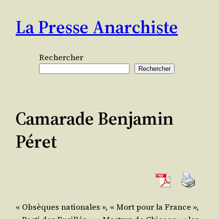
Aller
La Presse Anarchiste
au
contenu
Rechercher
Rechercher
Camarade Benjamin
Péret
« Obsèques natio­nales », « Mort pour la France »,