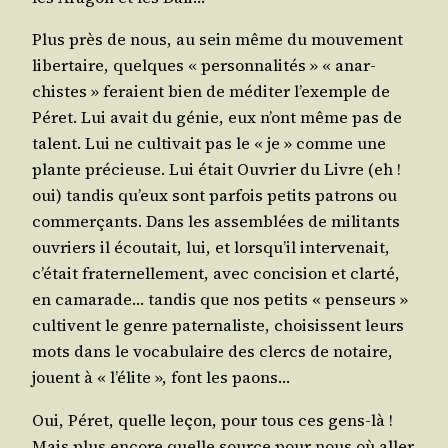
Plus près de nous, au sein même du mou­ve­ment
liber­taire, quelques « per­son­na­li­tés » « anar­
chistes » feraient bien de médi­ter l’exemple de
Péret. Lui avait du génie, eux n’ont même pas de
talent. Lui ne culti­vait pas le « je » comme une
plante pré­cieuse. Lui était Ouvrier du Livre (eh !
oui) tan­dis qu’eux sont par­fois petits patrons ou
com­mer­çants. Dans les assem­blées de mili­tants
ouvriers il écou­tait, lui, et lorsqu’il inter­ve­nait,
c’était fra­ter­nel­le­ment, avec conci­sion et clar­té,
en cama­rade… tan­dis que nos petits « pen­seurs »
cultivent le genre pater­na­liste, choi­sissent leurs
mots dans le voca­bu­laire des clercs de notaire,
jouent à « l’élite », font les paons…
Oui, Péret, quelle leçon, pour tous ces gens-là !
Mais plus encore quelle source pour nous où aller