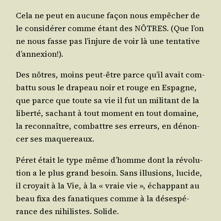
Cela ne peut en aucune façon nous empê­cher de
le consi­dé­rer comme étant des NÔTRES. (Que l’on
ne nous fasse pas l’injure de voir là une ten­ta­tive
d’annexion!).
Des nôtres, moins peut-être parce qu’il avait com­
bat­tu sous le dra­peau noir et rouge en Espagne,
que parce que toute sa vie il fut un mili­tant de la
liber­té, sachant à tout moment en tout domaine,
la recon­naître, com­battre ses erreurs, en dénon­
cer ses maquereaux.
Péret était le type même d’homme dont la révo­lu­
tion a le plus grand besoin. Sans illu­sions, lucide,
il croyait à la Vie, à la « vraie vie », échap­pant au
beau fixa des fana­tiques comme à la déses­pé­
rance des nihi­listes. Solide.