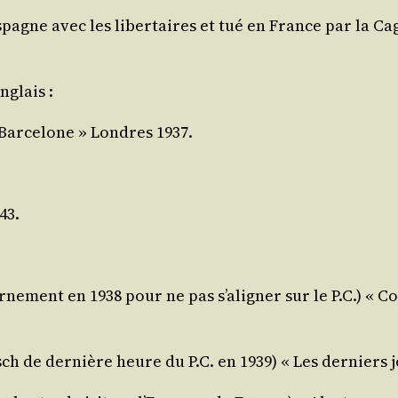
n Espagne avec les liber­taires et tué en France par la Ca
nglais :
r Bar­ce­lone » Londres 1937.
43.
­ver­ne­ment en 1938 pour ne pas s’aligner sur le P.C.) « 
utsch de der­nière heure du P.C. en 1939) « Les der­nier