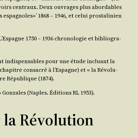
pou­voirs cen­traux. Deux ouvrages plus abor­dables
espa­gnoles»’ 1868 – 1946, et celui pros­ta­li­nien
L’Espagne 1750 – 1936 chro­no­lo­gie et biblio­gra­
ont indis­pen­sables pour une étude incluant la
cha­pitre consa­cré à l’Espagne) et « la Révo­lu­
ère Répu­blique (1874).
o Gon­zales (Naples. Édi­tions RL 1953).
 la Révolution