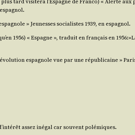
 plus tard visi­te­ra l’Espagne de Fran­co) « Alerte aux 
 espagnol.
espa­gnole » Jeu­nesses socia­listes 1939, en espagnol.
 jusqu’en 1956) « Espagne », tra­duit en fran­çais en 1956:
évo­lu­tion espa­gnole vue par une répu­bli­caine » Pari
d’intérêt assez inégal car sou­vent polémiques.