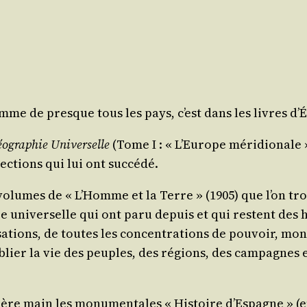
omme de presque tous les pays, c’est dans les livres d’É
o­gra­phie Uni­ver­selle
(Tome I : « L’Europe méri­dio­nale
lec­tions qui lui ont succédé.
6 volumes de « L’Homme et la Terre » (1905) que l’on tro
 uni­ver­selle qui ont paru depuis et qui res­tent des hi
i­sa­tions, de toutes les concen­tra­tions de pou­voir, m
oublier la vie des peuples, des régions, des cam­pagnes et
re main les monu­men­tales « His­toire d’Espagne » (en 