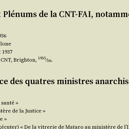
t Plénums de la CNT-FAI, notamm
936
elone
t 1937
1955
a CNT, Brigh­ton,
⁄
.
56
e des quatres ministres anarchis
a santé »
­tère de la Justice »
e »
exé­cu­ter) « De la vitre­rie de Mata­ro au minis­tère de l