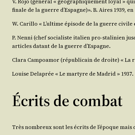
V. Rojo (géné­ral « géo­gra­phi­que­ment loyal » qui
finale de la guerre d’Espagne)». B. Aires 1939, en
W. Carillo « L’ultime épi­sode de la guerre civile 
P. Nen­ni (chef socia­liste ita­lien pro-sta­li­nien
articles datant de la guerre d’Espagne.
Cla­ra Cam­poa­mor (répu­bli­cain de droite) « La r
Louise Dela­prée « Le mar­tyre de Madrid » 1937.
Écrits de combat
Très nom­breux sont les écrits de l’époque mais 