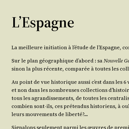
L’Espagne
La meilleure ini­tia­tion à l’étude de l’Espagne, c
Sur le plan géo­gra­phique d’abord : sa
Nou­velle Gé
sinon la plus récente, com­pa­rée à toutes les col­
Au point de vue his­to­rique aus­si c’est dans les 
et non dans les nom­breuses col­lec­tions d’histoire
tous les agran­dis­se­ments, de toutes les cen­tra­l
com­bien sont-ils, ces pré­ten­dus his­to­riens, à 
leurs mou­ve­ments de liberté?…
Signa­lons seule­ment par­mi les œuvres de pre­miè