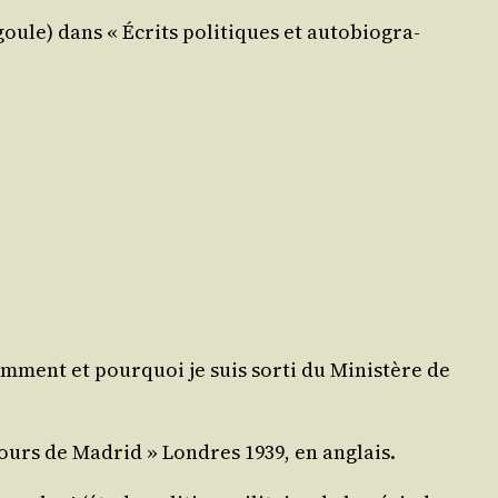
goule) dans « Écrits poli­tiques et auto­bio­gra­
Com­ment et pour­quoi je suis sor­ti du Minis­tère de
s jours de Madrid » Londres 1939, en anglais.