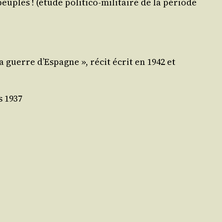
peuples ! (étude poli­ti­co-mili­taire de la période
»La guerre d’Espagne », récit écrit en 1942 et
s 1937