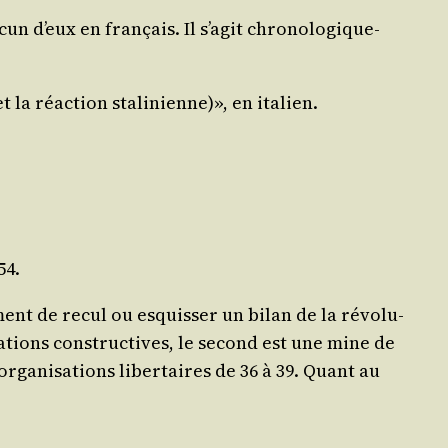
d’eux en fran­çais. Il s’agit chro­no­lo­gi­que­
 la réac­tion sta­li­nienne)», en ita­lien.
54.
ent de recul ou esquis­ser un bilan de la révo­lu­
i­sa­tions construc­tives, le second est une mine de
orga­ni­sa­tions liber­taires de 36 à 39. Quant au