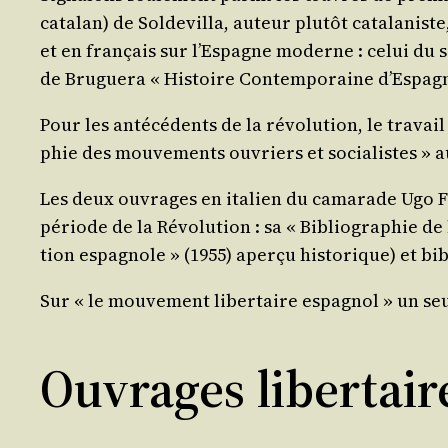
cata­lan) de Sol­de­vil­la, auteur plu­tôt cata­la­
et en fran­çais sur l’Espagne moderne : celui du so
de Bru­gue­ra « His­toire Contem­po­raine d’Espagn
Pour les anté­cé­dents de la révo­lu­tion, le tra­va
phie des mou­ve­ments ouvriers et socia­listes » a
Les deux ouvrages en ita­lien du cama­rade Ugo Fed
période de la Révo­lu­tion : sa « Biblio­gra­phie de
tion espa­gnole » (1955) aper­çu his­to­rique) et b
Sur « le mou­ve­ment liber­taire espa­gnol » un seu
Ouvrages libertai