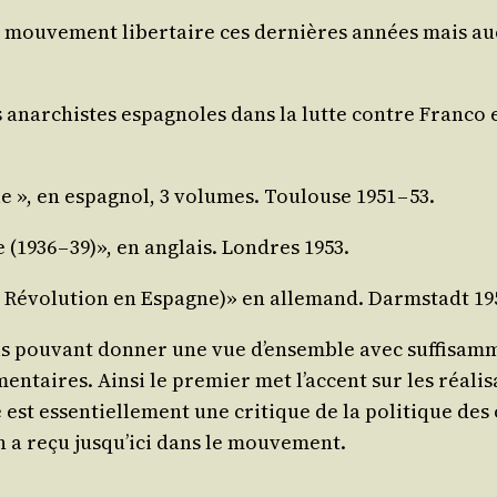
mou­ve­ment liber­taire ces der­nières années mais aucun 
­tés anar­chistes espa­gnoles dans la lutte contre Fran­co et
le », en espa­gnol, 3 volumes. Tou­louse 1951 – 53.
e (1936 – 39)», en anglais. Londres 1953.
t Révo­lu­tion en Espagne)» en alle­mand. Darm­stadt 19
s pou­vant don­ner une vue d’ensemble avec suf­fi­sam­m
­men­taires. Ain­si le pre­mier met l’accent sur les réa­l
 est essen­tiel­le­ment une cri­tique de la poli­tique des 
’en a reçu jusqu’ici dans le mouvement.