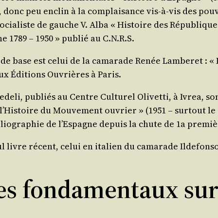
niste, donc peu enclin à la com­plai­sance vis-à-vis des 
cia­liste de gauche V. Alba « His­toire des Répu­bliques 
e 1789 – 1950 » publié au C.N.R.S.
il de base est celui de la cama­rade Renée Lam­be­ret : « 
ux Édi­tions Ouvrières à Paris.
e­li, publiés au Centre Cultu­rel Oli­vet­ti, à Ivrea, s
 l’Histoire du Mou­ve­ment ouvrier » (1951 – sur­tout le 
iblio­gra­phie de l’Espagne depuis la chute de 1a pre­mi
l livre récent, celui en ita­lien du cama­rade Ilde­fon­s
res fondamentaux sur