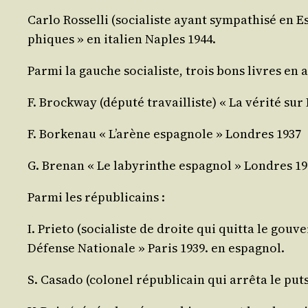
Car­lo Ros­sel­li (socia­liste ayant sym­pa­thi­sé e
phiques » en ita­lien Naples 1944.
Par­mi la gauche socia­liste, trois bons livres en a
F. Bro­ck­way (dépu­té tra­vailliste) « La véri­té su
F. Bor­ke­nau « L’arène espa­gnole » Londres 1937
G. Bre­nan « Le laby­rinthe espa­gnol » Londres 19
Par­mi les républicains :
I. Prie­to (socia­liste de droite qui quit­ta le gou
Défense Natio­nale » Paris 1939. en espagnol.
S. Casa­do (colo­nel répu­bli­cain qui arrê­ta le p