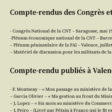
Compte-rendus des Congrès e
- Congrès Natio­nal de la CNT – Sara­gosse, mai 1
‑Plé­num éco­no­mique natio­nal de la CNT – Barc
– Plé­num pénin­su­laire de la FAI – Valence, juille
– Maté­riel de dis­cus­sion pour les mili­tants de l
Compte-rendu publiés à Valenc
- F. Mont­se­ny – « Mon pas­sage au minis­tère de l
– Gar­cia Oli­vier – « Ma ges­tion au front du Minis
– J. Lopez – « Six mois au minis­tère du Commerc
– J. Pei­ro – (Livré par Pétain à Fran­co qui le fit 