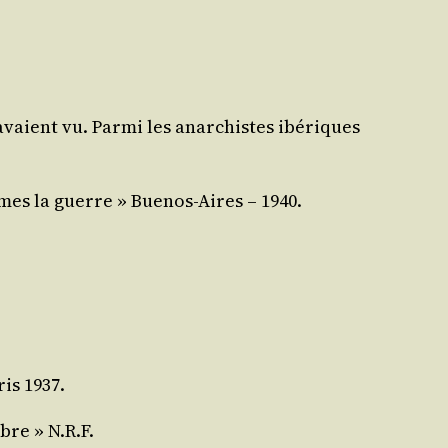
avaient vu. Par­mi les anar­chistes ibé­riques
mes la guerre » Bue­nos-Aires – 1940.
ris 1937.
bre » N.R.F.