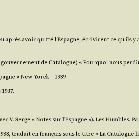
 après avoir quit­té l’Espagne, écri­virent ce qu’ils y 
gou­ver­ne­ment de Cata­logne) « Pour­quoi nous per­dî
Espagne » New-Yorck – 1939
 1937.
(avec V. Serge « Notes sur l’Espagne »). Les Humbles. Pa
, tra­duit en fran­çais sous le titre « La Cata­logne li