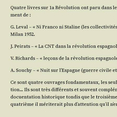
Quatre livres sur 1a Révo­lu­tion ont paru dans le 
ment de :
G. Leval – « Ni Fran­co ni Sta­line (les col­lec­ti­vi
Milan 1952.
J. Pei­rats – « La CNT dans la révo­lu­tion espa­gno
V. Richards – « leçons de la révo­lu­tion espa­gnol
A. Sou­chy – « Nuit sur l’Espagne (guerre civile e
Ce sont quatre ouvrages fon­da­men­taux, les seul
tion… Ils sont très dif­fé­rents et sou­vent com­plé
docuen­ta­tion his­to­rique ton­dis que le troi­sième
qua­trième il méri­te­rait plus d’attention qu’il n