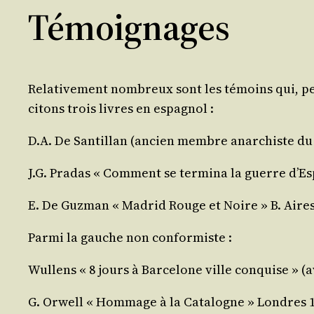
Témoignages
Rela­ti­ve­ment nom­breux sont les témoins qui, peu
citons trois livres en espagnol :
D.A. De San­tillan (ancien membre anar­chiste du 
J.G. Pra­das « Com­ment se ter­mi­na la guerre d’
E. De Guz­man « Madrid Rouge et Noire » B. Aires
Par­mi la gauche non conformiste :
Wul­lens « 8 jours à Bar­ce­lone ville conquise » 
G. Orwell « Hom­mage à la Cata­logne » Londres 1938