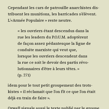
Cepen­dant les cars de patrouille anar­chistes dis­
tri­buent les muni­tions, les bar­ri­cades s’élèvent.
L’«Armée Popu­laire » reste neutre.
« les ouvriers étant des­cen­dus dans la
rue les lea­ders du P.O.U.M. ado­ptèrent
de façon assez pédan­tesque la ligne de
conduite mar­xiste qui veut que,
lorsque les ouvriers des­cendent dans
la rue ce soit le devoir des par­tis révo­
lu­tion­naires d’être à leurs têtes. »
(p. 271)
idem pour le tout petit grou­pe­ment des trots­
kistes « il récla­mait que l’on fît ce que l’on était
déjà en train de faire ».
Orwell signale aus­si le texte publié par le groupe