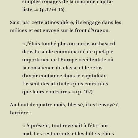
simples rouages de la machine capi­ta­
liste…» (p.12 et 16).
Sai­si par cette atmo­sphère, il s’engage dans les
milices et est envoyé sur le front d’Aragon.
« J’étais tom­bé plus ou moins au hasard
dans la seule com­mu­nau­té de quelque
impor­tance de l’Europe occi­den­tale où
la conscience de classe et le refus
d’avoir confiance dans le capi­ta­liste
fussent des atti­tudes plus cou­rantes
que leurs contraires. » (p. 107)
Au bout de quatre mois, bles­sé, il est envoyé à
l’arrière :
« À pré­sent, tout reve­nait à l’état nor­
mal. Les res­tau­rants et les hôtels chics