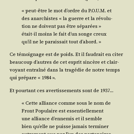
« peut-être le mot d’ordre du P.O.U.M. et
des anar­chistes « la guerre et la révo­lu­
tion ne doivent pas être sépa­rées »
était-il moins le fait d’un songe creux
qu’il ne le parais­sait tout d’abord. »
Ce témoi­gnage est de poids. Et il fau­drait en citer
beau­coup d’autres de cet esprit sin­cère et clair­
voyant entraî­né dans la tra­gé­die de notre temps
qui pré­pare « 1984 ».
Et pour­tant ces aver­tis­se­ments sont de 1937…
« Cette alliance comme sous le nom de
Front Popu­laire est essen­tiel­le­ment
une alliance d’ennemis et il semble
bien qu’elle ne puisse jamais ter­mi­ner
autre­ment que par l’un des par­te­naires