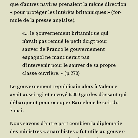
que d’autres navires pre­naient la même direc­tion
« pour pro­té­ger les inté­rêts bri­tan­niques » (for­
mule de la presse anglaise).
«… le gou­ver­ne­ment bri­tan­nique qui
n’avait pas remué le petit doigt pour
sau­ver de Fran­co le gou­ver­ne­ment
espa­gnol ne man­que­rait pas
d’intervenir pour le sau­ver de sa propre
classe ouvrière. » (p.270)
Le gou­ver­ne­ment répu­bli­cain alors à Valence
avait aus­si agi et envoyé 6.000 gardes d’assaut qui
débarquent pour occu­per Bar­ce­lone le soir du
7 mai.
Nous savons d’autre part com­bien la diplo­ma­tie
des ministres « anar­chistes » fut utile au gou­ver­