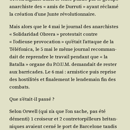
anar­chiste des « amis de Dur­ru­ti » ayant récla­mé
la créa­tion d’une Junte révolutionnaire.
Mais alors que le 4 mai le jour­nal des anar­chistes
« Soli­da­ri­dad Obre­ra » pro­tes­tait contre
« l’odieuse pro­vo­ca­tion » qu’était l’attaque de la
Télé­fo­ni­ca, le 5 mai le même jour­nal recom­man­
dait de reprendre le tra­vail pen­dant que « la
Batal­la » organe du P.O.U.M. deman­dait de res­ter
aux bar­ri­cades. Le 6 mai : armis­tice puis reprise
des hos­ti­li­tés et fina­le­ment le len­de­main fin des
combats.
Que s’était-il passé ?
Selon Orwell (qui n’a que l’on sache, pas été
démen­ti) 1 croi­seur et 2 contre­tor­pilleurs bri­tan­
niques avaient cer­né le port de Bar­ce­lone tan­dis