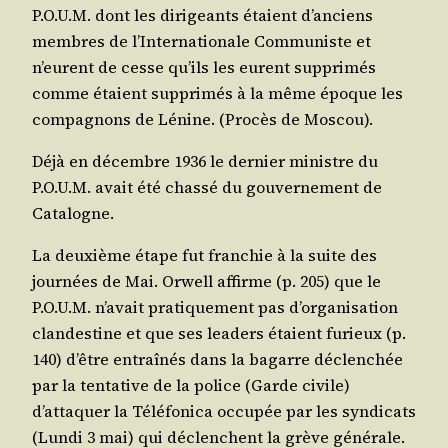
P.O.U.M. dont les diri­geants étaient d’anciens
membres de l’Internationale Com­mu­niste et
n’eurent de cesse qu’ils les eurent sup­pri­més
comme étaient sup­pri­més à la même époque les
com­pa­gnons de Lénine. (Pro­cès de Moscou).
Déjà en décembre 1936 le der­nier ministre du
P.O.U.M. avait été chas­sé du gou­ver­ne­ment de
Catalogne.
La deuxième étape fut fran­chie à la suite des
jour­nées de Mai. Orwell affirme (p. 205) que le
P.O.U.M. n’avait pra­ti­que­ment pas d’organisation
clan­des­tine et que ses lea­ders étaient furieux (p.
140) d’être entraî­nés dans la bagarre déclen­chée
par la ten­ta­tive de la police (Garde civile)
d’attaquer la Télé­fo­ni­ca occu­pée par les syn­di­cats
(Lun­di 3 mai) qui déclenchent la grève générale.