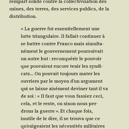
rem­part solide contre la col­lec­ti­vi­sa­tion des
usines, des terres, des ser­vices publics, de la
distribution.
« La guerre fut essen­tiel­le­ment une
lutte tri­an­gu­laire. Il fal­lait conti­nuer à
se battre contre Fran­co mais simul­ta­
né­ment le gou­ver­ne­ment pour­sui­vait
un autre but : recon­qué­rir le pou­voir
que pou­vaient encore tenir les syn­di­
cats… On pou­vait tou­jours mater les
ouvriers par le moyen d’un argu­ment
qui se laisse aisé­ment devi­ner tant il va
de soi : « Il faut que vous fas­siez ceci,
cela, et le reste, ou sinon nous per­
drons la guerre ». Et chaque fois,
inutile de le dire, il se trou­va que ce
qu’exigeaient les néces­si­tés mili­taires