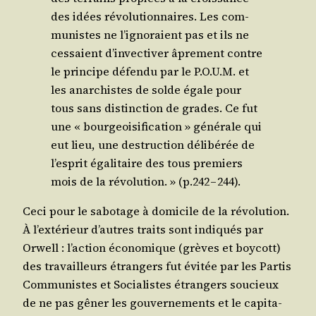
des idées révo­lu­tion­naires. Les com­
mu­nistes ne l’ignoraient pas et ils ne
ces­saient d’invectiver âpre­ment contre
le prin­cipe défen­du par le P.O.U.M. et
les anar­chistes de solde égale pour
tous sans dis­tinc­tion de grades. Ce fut
une « bour­geoi­si­fi­ca­tion » géné­rale qui
eut lieu, une des­truc­tion déli­bé­rée de
l’esprit éga­li­taire des tous pre­miers
mois de la révo­lu­tion. » (p.242 – 244).
Ceci pour le sabo­tage à domi­cile de la révo­lu­tion.
À l’extérieur d’autres traits sont indi­qués par
Orwell : l’action éco­no­mique (grèves et boy­cott)
des tra­vailleurs étran­gers fut évi­tée par les Par­tis
Com­mu­nistes et Socia­listes étran­gers sou­cieux
de ne pas gêner les gou­ver­ne­ments et le capi­ta­