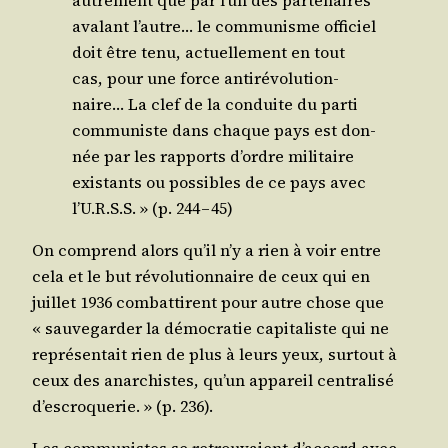
ava­lant l’autre… le com­mu­nisme offi­ciel
doit être tenu, actuel­le­ment en tout
cas, pour une force anti­ré­vo­lu­tion­
naire… La clef de la conduite du par­ti
com­mu­niste dans chaque pays est don­
née par les rap­ports d’ordre mili­taire
exis­tants ou pos­sibles de ce pays avec
l’U.R.S.S. » (p. 244 – 45)
On com­prend alors qu’il n’y a rien à voir entre
cela et le but révo­lu­tion­naire de ceux qui en
juillet 1936 com­bat­tirent pour autre chose que
« sau­ve­gar­der la démo­cra­tie capi­ta­liste qui ne
repré­sen­tait rien de plus à leurs yeux, sur­tout à
ceux des anar­chistes, qu’un appa­reil cen­tra­li­sé
d’escroquerie. » (p. 236).