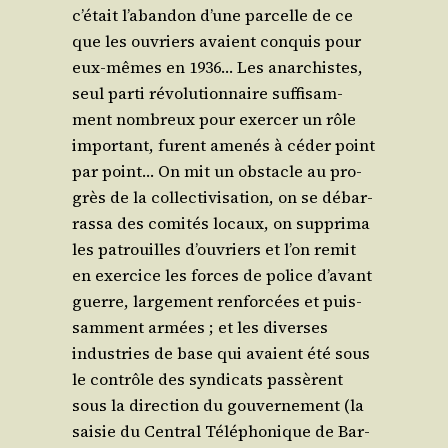
c’était l’abandon d’une par­celle de ce
que les ouvriers avaient conquis pour
eux-mêmes en 1936… Les anar­chistes,
seul par­ti révo­lu­tion­naire suf­fi­sam­
ment nom­breux pour exer­cer un rôle
impor­tant, furent ame­nés à céder point
par point… On mit un obs­tacle au pro­
grès de la col­lec­ti­vi­sa­tion, on se débar­
ras­sa des comi­tés locaux, on sup­pri­ma
les patrouilles d’ouvriers et l’on remit
en exer­cice les forces de police d’avant
guerre, lar­ge­ment ren­for­cées et puis­
sam­ment armées ; et les diverses
indus­tries de base qui avaient été sous
le contrôle des syn­di­cats pas­sèrent
sous la direc­tion du gou­ver­ne­ment (la
sai­sie du Cen­tral Télé­pho­nique de Bar­