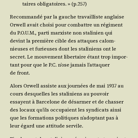
taires obli­ga­toires. » (p.257)
Recom­man­dé par la gauche tra­vailliste anglaise
Orwell avait choi­si pour com­battre un régi­ment
du P.O.U.M., par­ti mar­xiste non sta­li­nien qui
devint la pre­mière cible des attaques calom­
nieuses et furieuses dont les sta­li­niens ont le
secret. Le mou­ve­ment liber­taire étant trop impor­
tant pour que le P.C. n’ose jamais l’attaquer
de front.
Alors Orwell assiste aux jour­nées de mai 1937 au
cours des­quelles les sta­li­niens au pou­voir
essayent à Bar­ce­lone de désar­mer et de chas­ser
des locaux qu’ils occu­paient les syn­di­cats ain­si
que les for­ma­tions poli­tiques n’adoptant pas à
leur égard une atti­tude servile.