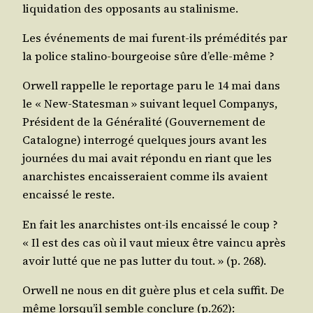
liqui­da­tion des oppo­sants au stalinisme.
Les évé­ne­ments de mai furent-ils pré­mé­di­tés par
la police sta­li­no-bour­geoise sûre d’elle-même ?
Orwell rap­pelle le repor­tage paru le 14 mai dans
le « New-Sta­tes­man » sui­vant lequel Com­pa­nys,
Pré­sident de la Géné­ra­li­té (Gou­ver­ne­ment de
Cata­logne) inter­ro­gé quelques jours avant les
jour­nées du mai avait répon­du en riant que les
anar­chistes encais­se­raient comme ils avaient
encais­sé le reste.
En fait les anar­chistes ont-ils encais­sé le coup ?
« Il est des cas où il vaut mieux être vain­cu après
avoir lut­té que ne pas lut­ter du tout. » (p. 268).
Orwell ne nous en dit guère plus et cela suf­fit. De
même lorsqu’il semble conclure (p.262):