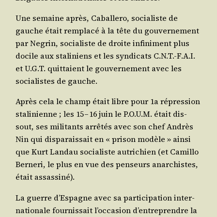
Une semaine après, Cabal­le­ro, socia­liste de
gauche était rem­pla­cé à la tête du gou­ver­ne­ment
par Negrin, socia­liste de droite infi­ni­ment plus
docile aux sta­li­niens et les syn­di­cats C.N.T.-F.A.I.
et U.G.T. quit­taient le gou­ver­ne­ment avec les
socia­listes de gauche.
Après cela le champ était libre pour 1a répres­sion
sta­li­nienne ; les 15 – 16 juin le P.O.U.M. était dis­
sout, ses mili­tants arrê­tés avec son chef Andrès
Nin qui dis­pa­rais­sait en « pri­son modèle » ain­si
que Kurt Lan­dau socia­liste autri­chien (et Camil­lo
Ber­ne­ri, le plus en vue des pen­seurs anar­chistes,
était assassiné).
La guerre d’Espagne avec sa par­ti­ci­pa­tion inter­
na­tio­nale four­nis­sait l’occasion d’entreprendre la