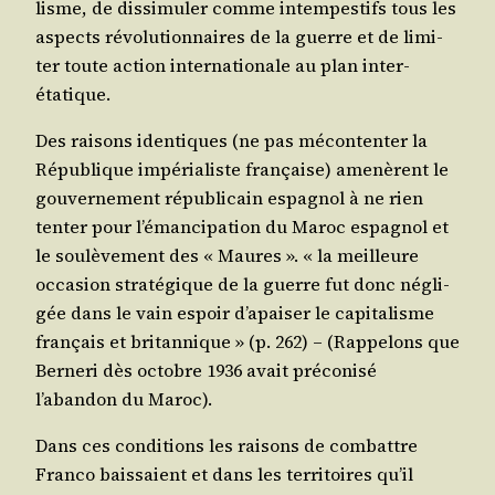
lisme, de dis­si­mu­ler comme intem­pes­tifs tous les
aspects révo­lu­tion­naires de la guerre et de limi­
ter toute action inter­na­tio­nale au plan inter-
étatique.
Des rai­sons iden­tiques (ne pas mécon­ten­ter la
Répu­blique impé­ria­liste fran­çaise) ame­nèrent le
gou­ver­ne­ment répu­bli­cain espa­gnol à ne rien
ten­ter pour l’émancipation du Maroc espa­gnol et
le sou­lè­ve­ment des « Maures ». « la meilleure
occa­sion stra­té­gique de la guerre fut donc négli­
gée dans le vain espoir d’apaiser le capi­ta­lisme
fran­çais et bri­tan­nique » (p. 262) – (Rap­pe­lons que
Ber­ne­ri dès octobre 1936 avait pré­co­ni­sé
l’abandon du Maroc).
Dans ces condi­tions les rai­sons de com­battre
Fran­co bais­saient et dans les ter­ri­toires qu’il