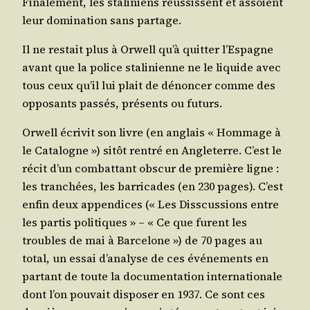
Fina­le­ment, les sta­li­niens réus­sissent et assoient
leur domi­na­tion sans partage.
Il ne res­tait plus à Orwell qu’à quit­ter l’Espagne
avant que la police sta­li­nienne ne le liquide avec
tous ceux qu’il lui plait de dénon­cer comme des
oppo­sants pas­sés, pré­sents ou futurs.
Orwell écri­vit son livre (en anglais « Hom­mage à
le Cata­logne ») sitôt ren­tré en Angle­terre. C’est le
récit d’un com­bat­tant obs­cur de pre­mière ligne :
les tran­chées, les bar­ri­cades (en 230 pages). C’est
enfin deux appen­dices (« Les Diss­cus­sions entre
les par­tis poli­tiques » – « Ce que furent les
troubles de mai à Bar­ce­lone ») de 70 pages au
total, un essai d’analyse de ces évé­ne­ments en
par­tant de toute la docu­men­ta­tion inter­na­tio­nale
dont l’on pou­vait dis­po­ser en 1937. Ce sont ces