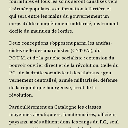
four­ni­tures et tous les soins seront cana­lises vers
l’«Armée popu­laire » en for­ma­tion à l’arrière et
qui sera entre les mains du gou­ver­ne­ment un
corps d’élite com­plè­te­ment mili­ta­ri­sé, ins­tru­ment
docile du main­tien de l’ordre.
Deux concep­tions s’opposent par­mi les anti­fas­
cistes celle des anar­chistes (CNT-FAI), du
P.O.U.M. et de la gauche socia­liste : exten­sion du
pou­voir ouvrier direct et de la révo­lu­tion. Celle du
P.C., de la droite socia­liste et des libé­raux : gou­
ver­ne­ment cen­tra­li­sé, armée mili­ta­ri­sée, défense
de la répu­blique bour­geoise, arrêt de la
révolution.
Par­ti­cu­liè­re­ment en Cata­logne les classes
moyennes : bou­ti­quiers, fonc­tion­naires, offi­ciers,
pay­sans, aisés affluent dons les rangs du P.C., seul