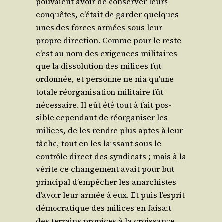
pou­vaient avoir de conser­ver leurs
conquêtes, c’était de gar­der quelques
unes des forces armées sous leur
propre direc­tion. Comme pour le reste
c’est au nom des exi­gences mili­taires
que la dis­so­lu­tion des milices fut
ordon­née, et per­sonne ne nia qu’une
totale réor­ga­ni­sa­tion mili­taire fût
néces­saire. Il eût été tout à fait pos­
sible cepen­dant de réor­ga­ni­ser les
milices, de les rendre plus aptes à leur
tâche, tout en les lais­sant sous le
contrôle direct des syn­di­cats ; mais à la
véri­té ce chan­ge­ment avait pour but
prin­ci­pal d’empêcher les anar­chistes
d’avoir leur armée à eux. Et puis l’esprit
démo­cra­tique des milices en fai­sait
des ter­rains pro­pices à la crois­sance