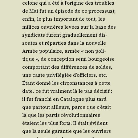
ce­lone qui a été à l’origine des troubles
de Mai fut un épi­sode de ce pro­ces­sus);
enfin, le plus impor­tant de tout, les
milices ouvrières levées sur la base des
syn­di­cats furent gra­duel­le­ment dis­
soutes et répar­ties dans la nou­velle
Armée popu­laire, armée « non poli­
tique », de concep­tion semi bour­geoise
com­por­tant des dif­fé­rences de soldes,
une caste pri­vi­lé­giée d’officiers, etc.
Étant don­né les cir­cons­tances à cette
date, ce fut vrai­ment là le pas déci­sif ;
il fut fran­chi en Cata­logne plus tard
que par­tout ailleurs, parce que c’était
là que les par­tis révo­lu­tion­naires
étaient les plus forts. Il était évident
que la seule garan­tie que les ouvriers