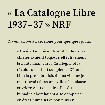
« La Catalogne Libre
1937 – 37 » NRF
Orwell arrive à Bar­ce­lone pour quelques jours.
« On était en décembre 1936… les anar­
chistes avaient tou­jours effec­ti­ve­ment
la haute main sur la Cata­logne et la
révo­lu­tion bat­tait son plein… C’était
bien la pre­mière fois de ma vie que je
me trou­vais dans une ville où la classe
ouvrière était en selle… Des êtres
humains cher­chaient à se com­por­ter
en êtres humains et non plus en