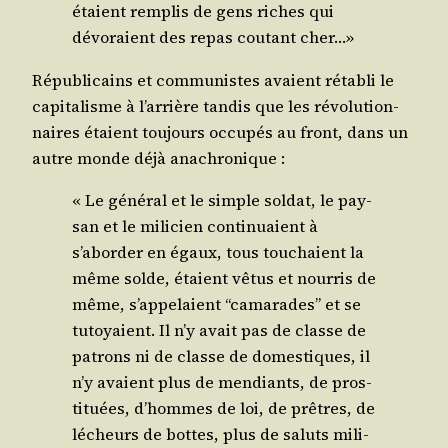
étaient rem­plis de gens riches qui
dévo­raient des repas cou­tant cher…»
Répu­bli­cains et com­mu­nistes avaient réta­bli le
capi­ta­lisme à l’arrière tan­dis que les révo­lu­tion­
naires étaient tou­jours occu­pés au front, dans un
autre monde déjà anachronique :
« Le géné­ral et le simple sol­dat, le pay­
san et le mili­cien conti­nuaient à
s’aborder en égaux, tous tou­chaient la
même solde, étaient vêtus et nour­ris de
même, s’appelaient “cama­rades” et se
tutoyaient. Il n’y avait pas de classe de
patrons ni de classe de domes­tiques, il
n’y avaient plus de men­diants, de pros­
ti­tuées, d’hommes de loi, de prêtres, de
lécheurs de bottes, plus de saluts mili­