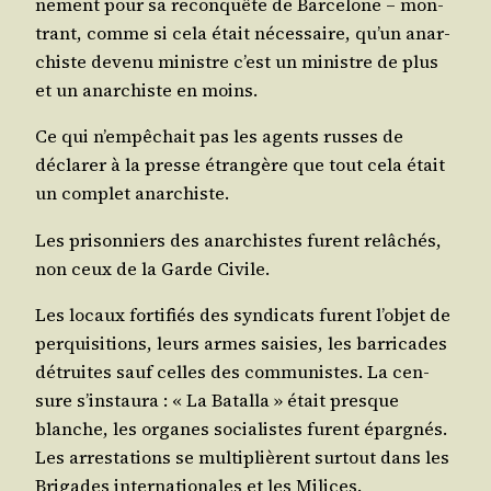
ne­ment pour sa recon­quête de Bar­ce­lone – mon­
trant, comme si cela était néces­saire, qu’un anar­
chiste deve­nu ministre c’est un ministre de plus
et un anar­chiste en moins.
Ce qui n’empêchait pas les agents russes de
décla­rer à la presse étran­gère que tout cela était
un com­plet anarchiste.
Les pri­son­niers des anar­chistes furent relâ­chés,
non ceux de la Garde Civile.
Les locaux for­ti­fiés des syn­di­cats furent l’objet de
per­qui­si­tions, leurs armes sai­sies, les bar­ri­cades
détruites sauf celles des com­mu­nistes. La cen­
sure s’instaura : « La Batal­la » était presque
blanche, les organes socia­listes furent épar­gnés.
Les arres­ta­tions se mul­ti­plièrent sur­tout dans les
Bri­gades inter­na­tio­nales et les Milices.