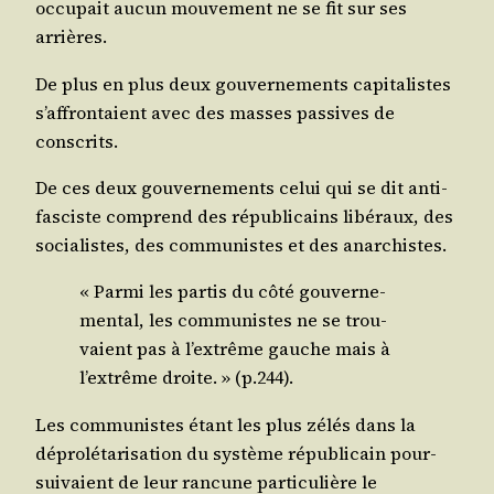
occu­pait aucun mou­ve­ment ne se fit sur ses
arrières.
De plus en plus deux gou­ver­ne­ments capi­ta­listes
s’affrontaient avec des masses pas­sives de
conscrits.
De ces deux gou­ver­ne­ments celui qui se dit anti­
fas­ciste com­prend des répu­bli­cains libé­raux, des
socia­listes, des com­mu­nistes et des anarchistes.
« Par­mi les par­tis du côté gou­ver­ne­
men­tal, les com­mu­nistes ne se trou­
vaient pas à l’extrême gauche mais à
l’extrême droite. » (p.244).
Les com­mu­nistes étant les plus zélés dans la
dépro­lé­ta­ri­sa­tion du sys­tème répu­bli­cain pour­
sui­vaient de leur ran­cune par­ti­cu­lière le