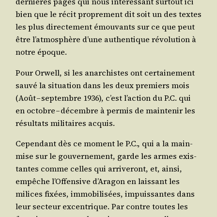
der­nières pages qui nous inté­res­sant sur­tout ici
bien que le récit pro­pre­ment dit soit un des textes
les plus direc­te­ment émou­vants sur ce que peut
être l’atmosphère d’une authen­tique révo­lu­tion à
notre époque.
Pour Orwell, si les anar­chistes ont cer­tai­ne­ment
sau­vé la situa­tion dans les deux pre­miers mois
(Août – sep­tembre 1936), c’est l’action du P.C. qui
en octobre – décembre à per­mis de main­te­nir les
résul­tats mili­taires acquis.
Cepen­dant dès ce moment le P.C., qui a la main-
mise sur le gou­ver­ne­ment, garde les armes exis­
tantes comme celles qui arri­ve­ront, et, ain­si,
empêche l’Offensive d’Aragon en lais­sant les
milices fixées, immo­bi­li­sées, impuis­santes dans
leur sec­teur excen­trique. Par contre toutes les