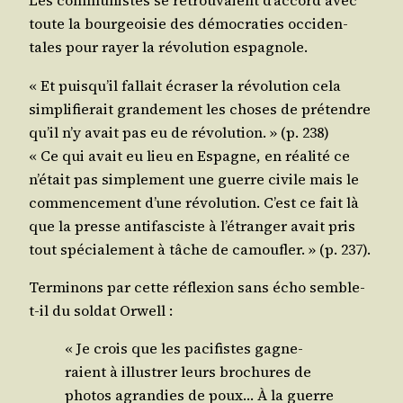
Les com­mu­nistes se retrou­vaient d’accord avec
toute la bour­geoi­sie des démo­cra­ties occi­den­
tales pour rayer la révo­lu­tion espagnole.
« Et puisqu’il fal­lait écra­ser la révo­lu­tion cela
sim­pli­fie­rait gran­de­ment les choses de pré­tendre
qu’il n’y avait pas eu de révo­lu­tion. » (p. 238)
« Ce qui avait eu lieu en Espagne, en réa­li­té ce
n’était pas sim­ple­ment une guerre civile mais le
com­men­ce­ment d’une révo­lu­tion. C’est ce fait là
que la presse anti­fas­ciste à l’étranger avait pris
tout spé­cia­le­ment à tâche de camou­fler. » (p. 237).
Ter­mi­nons par cette réflexion sans écho semble-
t-il du sol­dat Orwell :
« Je crois que les paci­fistes gagne­
raient à illus­trer leurs bro­chures de
pho­tos agran­dies de poux… À la guerre