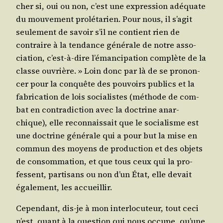
cher si, oui ou non, c’est une expres­sion adé­quate
du mou­ve­ment pro­lé­ta­rien. Pour nous, il s’a­git
seule­ment de savoir s’il ne contient rien de
contraire à la ten­dance géné­rale de notre asso­
cia­tion, c’est-à-dire l’é­man­ci­pa­tion com­plète de la
classe ouvrière. » Loin donc par là de se pro­non­
cer pour la conquête des pou­voirs publics et la
fabri­ca­tion de lois socia­listes (méthode de com­
bat en contra­dic­tion avec la doc­trine anar­
chique), elle recon­nais­sait que le socia­lisme est
une doc­trine géné­rale qui a pour but la mise en
com­mun des moyens de pro­duc­tion et des objets
de consom­ma­tion, et que tous ceux qui la pro­
fessent, par­ti­sans ou non d’un État, elle devait
éga­le­ment, les accueillir.
Cepen­dant, dis-je à mon inter­lo­cu­teur, tout ceci
n’est, quant à la ques­tion qui nous occupe, qu’une