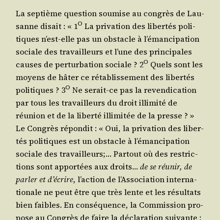
La sep­tième ques­tion sou­mise au congrès de Lau­
O
sanne disait : « 1
La pri­va­tion des liber­tés poli­
tiques n’est-elle pas un obs­tacle à l’é­man­ci­pa­tion
sociale des tra­vailleurs et l’une des prin­ci­pales
O
causes de per­tur­ba­tion sociale ? 2
Quels sont les
moyens de hâter ce réta­blis­se­ment des liber­tés
O
poli­tiques ? 3
Ne serait-ce pas la reven­di­ca­tion
par tous les tra­vailleurs du droit illi­mi­té de
réunion et de la liber­té illi­mi­tée de la presse ? »
Le Congrès répon­dit : « Oui, la pri­va­tion des liber­
tés poli­tiques est un obs­tacle à l’é­man­ci­pa­tion
sociale des tra­vailleurs;… Par­tout où des res­tric­
tions sont appor­tées aux droits…
de se réunir, de
par­ler et d’é­crire
, l’ac­tion de l’As­so­cia­tion inter­na­
tio­nale ne peut être que très lente et les résul­tats
bien faibles. En consé­quence, la Com­mis­sion pro­
pose au Congrès de faire la décla­ra­tion sui­vante :