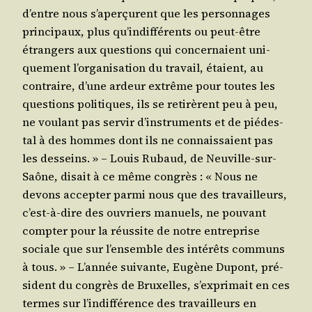
d’entre nous s’a­per­çurent que les per­son­nages
prin­ci­paux, plus qu’in­dif­fé­rents ou peut-être
étran­gers aux ques­tions qui concer­naient uni­
que­ment l’or­ga­ni­sa­tion du tra­vail, étaient, au
contraire, d’une ardeur extrême pour toutes les
ques­tions poli­tiques, ils se reti­rèrent peu à peu,
ne vou­lant pas ser­vir d’ins­tru­ments et de pié­des­
tal à des hommes dont ils ne connais­saient pas
les des­seins. » – Louis Rubaud, de Neu­ville-sur-
Saône, disait à ce même congrès : « Nous ne
devons accep­ter par­mi nous que des tra­vailleurs,
c’est-à-dire des ouvriers manuels, ne pou­vant
comp­ter pour la réus­site de notre entre­prise
sociale que sur l’en­semble des inté­rêts com­muns
à tous. » – L’an­née sui­vante, Eugène Dupont, pré­
sident du congrès de Bruxelles, s’ex­pri­mait en ces
termes sur l’in­dif­fé­rence des tra­vailleurs en