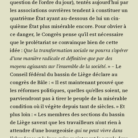
ques­tion de l’ordre du jour), ten­tés aujourd’­hui par
les asso­cia­tions ouvrières tendent à consti­tuer un
qua­trième État ayant au-des­sous de lui un cin­
quième État plus misé­rable encore. Pour obvier à
ce dan­ger, le Congrès pense qu’il est néces­saire
que le pro­lé­ta­riat se convainque bien de cette
idée :
Que la trans­for­ma­tion sociale ne pour­ra s’o­pé­rer
d’une manière radi­cale et défi­ni­tive que par des
moyens agis­sants sur l’
ensemble
de la socié­té
. » – Le
Conseil fédé­ral du bas­sin de Liège déclare au
congrès de Bâle : « Il est main­te­nant prou­vé que
les réformes poli­tiques, quelles qu’elles soient, ne
par­vien­dront pas à tirer le peuple de la misé­rable
condi­tion où il végète depuis tant de siècles. » Et
plus loin : « Les membres des sec­tions du bas­sin
de Liège savent que les tra­vailleurs n’ont rien à
attendre d’une bour­geoi­sie
qui ne peut vivre dans