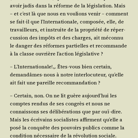
avoir jadis dans la réforme de la légis­la­tion. Mais
– et c’est là que nous en vou­lions venir – com­ment
se fait-il que l’In­ter­na­tio­nale, com­po­sée, elle, de
tra­vailleurs, et ins­truite de la pro­prié­té de réper­
cus­sion des impôts et des charges, ait mécon­nu
le dan­ger des réformes par­tielles et recom­mande
à la classe ouvrière l’ac­tion législative ?
– L’In­ter­na­tio­nale!.,. Êtes-vous bien cer­tain,
deman­dâmes-nous à notre inter­lo­cu­teur, qu’elle
ait fait une pareille recommandation ?
– Cer­tain, non. On ne lit guère aujourd’­hui les
comptes ren­dus de ses congrès et nous ne
connais­sons ses déli­bé­ra­tions que par ouï-dire.
Mais les écri­vains socia­listes affirment qu’elle a
posé la conquête des pou­voirs publics comme la
condi­tion néces­saire de la révo­lu­tion sociale.