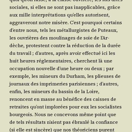
sociales, si elles ne sont pas inap­pli­cables, grâce
aux mille inter­pré­ta­tions qu’elles auto­risent,
aggra­ve­ront notre misère. C’est pour­quoi cer­tains
d’entre nous, tels les métal­lur­gistes de Puteaux,
les ouvrières des mou­li­nages de soie de l’Ar­
dèche, pro­testent contre la réduc­tion de la durée
du tra­vail ; d’autres, après avoir effec­tué ici les
huit heures régle­men­taires, cherchent là une
occu­pa­tion nou­velle d’une heure ou deux ; par
exemple, les mineurs du Durham, les plieuses de
jour­naux des impri­me­ries pari­siennes ; d’autres,
enfin, les mineurs du bas­sin de la Loire,
renoncent en masse au béné­fice des caisses de
retraites qu’ont implo­rées pour eux les socia­listes
bour­geois. Nous ne conce­vons même point que
de tels résul­tats n’aient pas ébran­lé la confiance
(si elle est sin­cère) que nos théo­ri­ciens purent