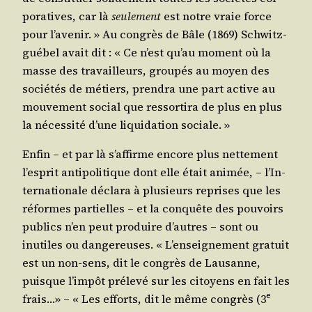
po­ra­tives, car là
seule­ment
est notre vraie force
pour l’a­ve­nir. » Au congrès de Bâle (1869) Schwitz­
gué­bel avait dit : « Ce n’est qu’au moment où la
masse des tra­vailleurs, grou­pés au moyen des
socié­tés de métiers, pren­dra une part active au
mou­ve­ment social que res­sor­ti­ra de plus en plus
la néces­si­té d’une liqui­da­tion sociale. »
Enfin – et par là s’af­firme encore plus net­te­ment
l’es­prit anti­po­li­tique dont elle était ani­mée, – l’In­
ter­na­tio­nale décla­ra à plu­sieurs reprises que les
réformes par­tielles – et la conquête des pou­voirs
publics n’en peut pro­duire d’autres – sont ou
inutiles ou dan­ge­reuses. « L’en­sei­gne­ment gra­tuit
est un non-sens, dit le congrès de Lau­sanne,
puisque l’im­pôt pré­le­vé sur les citoyens en fait les
e
frais…» – « Les efforts, dit le même congrès (3