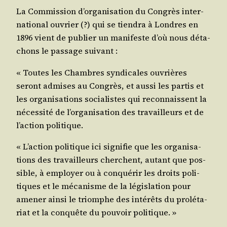
La Com­mis­sion d’or­ga­ni­sa­tion du Congrès inter­
na­tio­nal ouvrier (?) qui se tien­dra à Londres en
1896 vient de publier un mani­feste d’où nous déta­
chons le pas­sage suivant :
« Toutes les Chambres syn­di­cales ouvrières
seront admises au Congrès, et aus­si les par­tis et
les orga­ni­sa­tions socia­listes qui recon­naissent la
néces­si­té de l’or­ga­ni­sa­tion des tra­vailleurs et de
l’ac­tion politique.
« L’ac­tion poli­tique ici signi­fie que les orga­ni­sa­
tions des tra­vailleurs cherchent, autant que pos­
sible, à employer ou à conqué­rir les droits poli­
tiques et le méca­nisme de la légis­la­tion pour
ame­ner ain­si le triomphe des inté­rêts du pro­lé­ta­
riat et la conquête du pou­voir politique. »