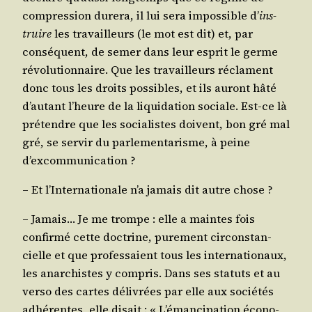
com­pres­sion dure­ra, il lui sera impos­sible d’
ins­
truire
les tra­vailleurs (le mot est dit) et, par
consé­quent, de semer dans leur esprit le germe
révo­lu­tion­naire. Que les tra­vailleurs réclament
donc tous les droits pos­sibles, et ils auront hâté
d’autant l’heure de la liqui­da­tion sociale. Est-ce là
pré­tendre que les socia­listes doivent, bon gré mal
gré, se ser­vir du par­le­men­ta­risme, à peine
d’excommunication ?
– Et l’In­ter­na­tio­nale n’a jamais dit autre chose ?
– Jamais… Je me trompe : elle a maintes fois
confir­mé cette doc­trine, pure­ment cir­cons­tan­
cielle et que pro­fes­saient tous les inter­na­tio­naux,
les anar­chistes y com­pris. Dans ses sta­tuts et au
ver­so des cartes déli­vrées par elle aux socié­tés
adhé­rentes, elle disait : « L’é­man­ci­pa­tion éco­no­