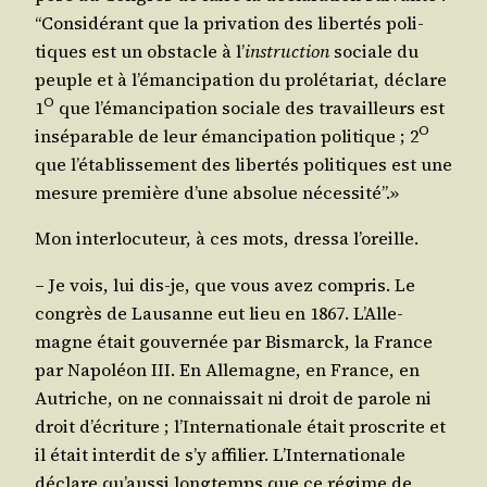
“Consi­dé­rant que la pri­va­tion des liber­tés poli­
tiques est un obs­tacle à l’
ins­truc­tion
sociale du
peuple et à l’é­man­ci­pa­tion du pro­lé­ta­riat, déclare
O
1
que l’é­man­ci­pa­tion sociale des tra­vailleurs est
O
insé­pa­rable de leur éman­ci­pa­tion poli­tique ; 2
que l’é­ta­blis­se­ment des liber­tés poli­tiques est une
mesure pre­mière d’une abso­lue nécessité”.»
Mon inter­lo­cu­teur, à ces mots, dres­sa l’oreille.
– Je vois, lui dis-je, que vous avez com­pris. Le
congrès de Lau­sanne eut lieu en 1867. L’Al­le­
magne était gou­ver­née par Bis­marck, la France
par Napo­léon III. En Alle­magne, en France, en
Autriche, on ne connais­sait ni droit de parole ni
droit d’é­cri­ture ; l’In­ter­na­tio­nale était pros­crite et
il était inter­dit de s’y affi­lier. L’In­ter­na­tio­nale
déclare qu’aus­si long­temps que ce régime de