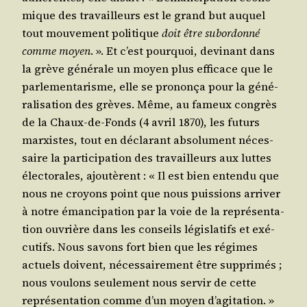
mique des tra­vailleurs est le grand but auquel
tout mou­ve­ment poli­tique
doit être subor­don­né
comme moyen
. ». Et c’est pour­quoi, devi­nant dans
la grève géné­rale un moyen plus effi­cace que le
par­le­men­ta­risme, elle se pro­non­ça pour la géné­
ra­li­sa­tion des grèves. Même, au fameux congrès
de la Chaux-de-Fonds (4 avril 1870), les futurs
mar­xistes, tout en décla­rant abso­lu­ment néces­
saire la par­ti­ci­pa­tion des tra­vailleurs aux luttes
élec­to­rales, ajou­tèrent : « Il est bien enten­du que
nous ne croyons point que nous puis­sions arri­ver
à notre éman­ci­pa­tion par la voie de la repré­sen­ta­
tion ouvrière dans les conseils légis­la­tifs et exé­
cu­tifs. Nous savons fort bien que les régimes
actuels doivent, néces­sai­re­ment être sup­pri­més ;
nous vou­lons seule­ment nous ser­vir de cette
repré­sen­ta­tion comme d’un moyen d’a­gi­ta­tion. »