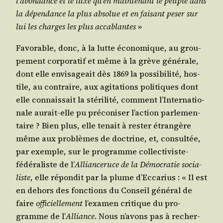
l’a­bon­dance et le luxe qu’en main­te­nant le peuple dans
la dépen­dance la plus abso­lue et en fai­sant peser sur
lui les charges les plus acca­blantes
»
Favo­rable, donc, à la lutte éco­no­mique, au grou­
pe­ment cor­po­ra­tif et même à la grève géné­rale,
dont elle envi­sa­geait dès 1869 la pos­si­bi­li­té, hos­
tile, au contraire, aux agi­ta­tions poli­tiques dont
elle connais­sait la sté­ri­li­té, com­ment l’In­ter­na­tio­
nale aurait-elle pu pré­co­ni­ser l’ac­tion par­le­men­
taire ? Bien plus, elle tenait à res­ter étran­gère
même aux pro­blèmes de doc­trine, et, consul­tée,
par exemple, sur le pro­gramme col­lec­ti­viste-
fédé­ra­liste de l’
Allian­ce­ruce de la Démo­cra­tie socia­
liste
, elle répon­dit par la plume d’Ec­ca­rius : « Il est
en dehors des fonc­tions du Conseil géné­ral de
faire
offi­ciel­le­ment
l’exa­men cri­tique du pro­
gramme de l’
Alliance
. Nous n’a­vons pas à recher­