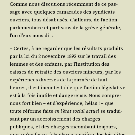
Comme nous dis­cu­tions récem­ment de ce pas­
sage avec quelques cama­rades des syn­di­cats
ouvriers, tous désa­bu­sés, d’ailleurs, de l’ac­tion
par­le­men­taire et par­ti­sans de la grève géné­rale,
l’un d’eux nous dit :
– Certes, à ne regar­der que les résul­tats pro­duits
par la loi du 2 novembre 1892 sur le tra­vail des
lemmes et des enfants, par l’ins­ti­tu­tion des
caisses de retraite des ouvriers mineurs, par les
expé­riences diverses de la jour­née de huit
heures, il est incon­tes­table que l’ac­tion légis­la­tive
est à la fois inutile et dan­ge­reuse. Nous com­pre­
nons fort bien – et d’ex­pé­rience, hélas ! – que
toute réforme faite
en l’état social actuel
se tra­dui­
sant par un accrois­se­ment des charges
publiques, et des charges incom­bant tou­jours,
quoi qu’on fasse, à la classe ouvrière, les lois dites