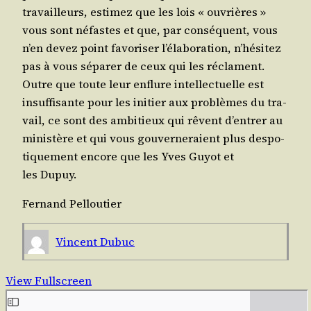
tra­vailleurs, esti­mez que les lois « ouvrières »
vous sont néfastes et que, par consé­quent, vous
n’en devez point favo­ri­ser l’é­la­bo­ra­tion, n’hé­si­tez
pas à vous sépa­rer de ceux qui les réclament.
Outre que toute leur enflure intel­lec­tuelle est
insuf­fi­sante pour les ini­tier aux pro­blèmes du tra­
vail, ce sont des ambi­tieux qui rêvent d’en­trer au
minis­tère et qui vous gou­ver­ne­raient plus des­po­
ti­que­ment encore que les Yves Guyot et
les Dupuy.
Fer­nand Pelloutier
Vincent Dubuc
View Fullscreen