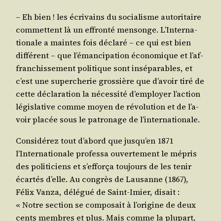
– Eh bien ! les écri­vains du socia­lisme auto­ri­taire
com­mettent là un effron­té men­songe. L’In­ter­na­
tio­nale a maintes fois décla­ré – ce qui est bien
dif­fé­rent – que l’é­man­ci­pa­tion éco­no­mique et l’af­
fran­chis­se­ment poli­tique sont insé­pa­rables, et
c’est une super­che­rie gros­sière que d’a­voir tiré de
cette décla­ra­tion la néces­si­té d’employer l’ac­tion
légis­la­tive comme moyen de révo­lu­tion et de l’a­
voir pla­cée sous le patro­nage de l’internationale.
Consi­dé­rez tout d’a­bord que jus­qu’en 1871
l’Internationale pro­fes­sa ouver­te­ment le mépris
des poli­ti­ciens et s’ef­for­ça tou­jours de les tenir
écar­tés d’elle. Au congrès de Lau­sanne (1867),
Félix Van­za, délé­gué de Saint-Imier, disait :
« Notre sec­tion se com­po­sait à l’o­ri­gine de deux
cents membres et plus. Mais comme la plu­part,