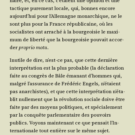
naire, et, en ce cas, c’é­taient une opi­nion et une
tac­tique pure­ment locale, qui, bonnes encore
aujourd’­hui pour l’Al­le­magne monar­chique, ne le
sont plus pour la France répu­bli­caine, où les
socia­listes ont arra­ché à la bour­geoi­sie le maxi­
mum de liber­té que la bour­geoi­sie pou­vait accor­
der
pro­prio motu
.
Inutile de dire, n’est-ce pas, que cette der­nière
inter­pré­ta­tion est la plus pro­bable (la décla­ra­tion
faite au congrès de Bâle éma­nant d’hommes qui,
mal­gré l’as­su­rance de Fré­dé­ric Engels, n’é­taient
pas anar­chistes), et que cette inter­pré­ta­tion n’é­ta­
blit nul­le­ment que la révo­lu­tion sociale doive être
faite par des moyens poli­tiques, et spé­cia­le­ment
par la conquête par­le­men­taire des pou­voirs
publics. Voyons main­te­nant ce que pen­sait l’In­
ter­na­tio­nale tout entière sur le même sujet.