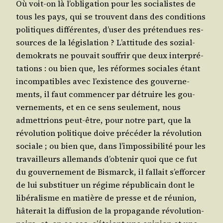
Où voit-on là l’o­bli­ga­tion pour les socia­listes de
tous les pays, qui se trouvent dans des condi­tions
poli­tiques dif­fé­rentes, d’u­ser des pré­ten­dues res­
sources de la légis­la­tion ? L’at­ti­tude des sozial-
demo­krats ne pou­vait souf­frir que deux inter­pré­
ta­tions : ou bien que, les réformes sociales étant
incom­pa­tibles avec l’exis­tence des gou­ver­ne­
ments, il faut com­men­cer par détruire les gou­
ver­ne­ments, et en ce sens seule­ment, nous
admet­trions peut-être, pour notre part, que la
révo­lu­tion poli­tique doive pré­cé­der la révo­lu­tion
sociale ; ou bien que, dans l’im­pos­si­bi­li­té pour les
tra­vailleurs alle­mands d’ob­te­nir quoi que ce fut
du gou­ver­ne­ment de Bis­marck, il fal­lait s’ef­for­cer
de lui sub­sti­tuer un régime répu­bli­cain dont le
libé­ra­lisme en matière de presse et de réunion,
hâte­rait la dif­fu­sion de la pro­pa­gande révo­lu­tion­