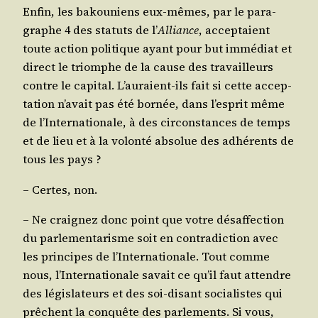
Enfin, les bakou­niens eux-mêmes, par le para­
graphe 4 des sta­tuts de l’
Alliance
, accep­taient
toute action poli­tique ayant pour but immé­diat et
direct le triomphe de la cause des tra­vailleurs
contre le capi­tal. L’au­raient-ils fait si cette accep­
ta­tion n’a­vait pas été bor­née, dans l’es­prit même
de l’In­ter­na­tio­nale, à des cir­cons­tances de temps
et de lieu et à la volon­té abso­lue des adhé­rents de
tous les pays ?
– Certes, non.
– Ne crai­gnez donc point que votre désaf­fec­tion
du par­le­men­ta­risme soit en contra­dic­tion avec
les prin­cipes de l’In­ter­na­tio­nale. Tout comme
nous, l’In­ter­na­tio­nale savait ce qu’il faut attendre
des légis­la­teurs et des soi-disant socia­listes qui
prêchent la conquête des par­le­ments. Si vous,