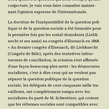
conjec­ture. Je vais vous faire connaître main­te­
nant l’o­pi­nion expresse de l’Internationale.
La doc­trine de l’in­sé­pa­ra­bi­li­té de la ques­tion poli­
tique et de la ques­tion sociale a été for­mu­lée pour
la pre­mière fois par les sozial-demo­krats (Liebk­
necht et ses amis) au congrès d’Ei­se­nach en 1868.
« Au der­nier congrès d’Ei­se­nach, dit Liebk­necht
(Congrès de Bâle), après des ten­ta­tives infruc­
tueuses de conci­lia­tion, la scis­sion s’est affir­mée
d’une façon beau­coup plus nette : les démo­crates
socia­listes, c’est-à-dire ceux qui ne veulent pas
sépa­rer la ques­tion poli­tique de la ques­tion
sociale, les délé­gués de cent cin­quante mille tra­
vailleurs, ont com­plè­te­ment rom­pu avec les
socia­listes du par­ti de M. Schweit­zer, qui croient
que les réformes sociales sont com­pa­tibles avec