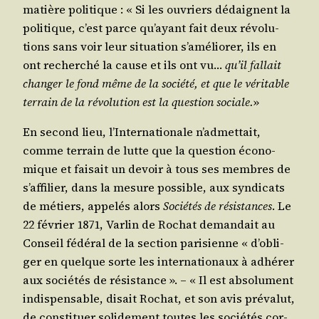
matière poli­tique : « Si les ouvriers dédaignent la
poli­tique, c’est parce qu’ayant fait deux révo­lu­
tions sans voir leur situa­tion s’a­mé­lio­rer, ils en
ont recher­ché la cause et ils ont vu…
qu’il fal­lait
chan­ger le fond même de la socié­té, et que le véri­table
ter­rain de la révo­lu­tion est la ques­tion sociale.
»
En second lieu, l’In­ter­na­tio­nale n’ad­met­tait,
comme ter­rain de lutte que la ques­tion éco­no­
mique et fai­sait un devoir à tous ses membres de
s’af­fi­lier, dans la mesure pos­sible, aux syn­di­cats
de métiers, appe­lés alors
Socié­tés de résis­tances
. Le
22 février 1871, Var­lin de Rochat deman­dait au
Conseil fédé­ral de la sec­tion pari­sienne « d’o­bli­
ger en quelque sorte les inter­na­tio­naux à adhé­rer
aux socié­tés de résis­tance ». – « Il est abso­lu­ment
indis­pen­sable, disait Rochat, et son avis pré­va­lut,
de consti­tuer soli­de­ment toutes les socié­tés cor­