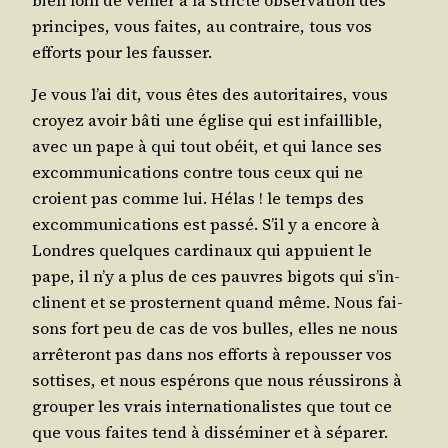
prin­cipes, vous faites, au contraire, tous vos
efforts pour les fausser.
Je vous l’ai dit, vous êtes des auto­ri­taires, vous
croyez avoir bâti une église qui est infaillible,
avec un pape à qui tout obéit, et qui lance ses
excom­mu­ni­ca­tions contre tous ceux qui ne
croient pas comme lui. Hélas ! le temps des
excom­mu­ni­ca­tions est pas­sé. S’il y a encore à
Londres quelques car­di­naux qui appuient le
pape, il n’y a plus de ces pauvres bigots qui s’in­
clinent et se pros­ternent quand même. Nous fai­
sons fort peu de cas de vos bulles, elles ne nous
arrê­te­ront pas dans nos efforts à repous­ser vos
sot­tises, et nous espé­rons que nous réus­si­rons à
grou­per les vrais inter­na­tio­na­listes que tout ce
que vous faites tend à dis­sé­mi­ner et à séparer.