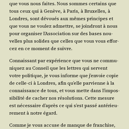
que vous nous faites. Nous sommes cer­tains que
tous ceux qui à Genève, à Paris, à Bruxelles, à
Londres, sont dévoués aux mêmes prin­cipes et
que vous ne vou­lez admettre, se join­dront à nous
pour orga­ni­ser l’As­so­cia­tion sur des bases nou­
velles plus solides que celles que vous vous effor­
cez en ce moment de suivre.
Connais­sant par expé­rience que vous ne com­mu­
ni­quez au Conseil que les lettres qui servent
votre poli­tique, je vous informe que j’en­voie copie
de celle-ci à Londres, afin qu’elle par­vienne à la
connais­sance de tous, et vous mette dans l’im­pos­
si­bi­li­té de cacher nos réso­lu­tions. Cette mesure
est néces­saire d’a­près ce qui s’est pas­sé anté­rieu­
re­ment à notre égard.
Comme je vous accuse de manque de fran­chise,