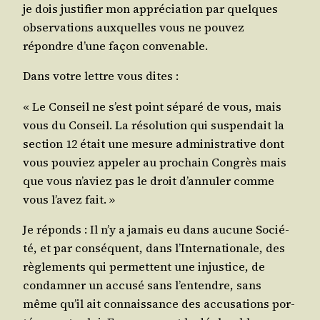
je dois jus­ti­fier mon appré­cia­tion par quelques
obser­va­tions aux­quelles vous ne pou­vez
répondre d’une façon convenable.
Dans votre lettre vous dites :
« Le Conseil ne s’est point sépa­ré de vous, mais
vous du Conseil. La réso­lu­tion qui sus­pen­dait la
sec­tion 12 était une mesure admi­nis­tra­tive dont
vous pou­viez appe­ler au pro­chain Congrès mais
que vous n’a­viez pas le droit d’an­nu­ler comme
vous l’a­vez fait. »
Je réponds : Il n’y a jamais eu dans aucune Socié­
té, et par consé­quent, dans l’In­ter­na­tio­nale, des
règle­ments qui per­mettent une injus­tice, de
condam­ner un accu­sé sans l’en­tendre, sans
même qu’il ait connais­sance des accu­sa­tions por­