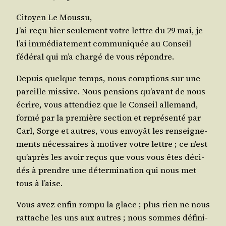
Citoyen Le Moussu,
J’ai reçu hier seule­ment votre lettre du 29 mai, je
l’ai immé­dia­te­ment com­mu­ni­quée au Conseil
fédé­ral qui m’a char­gé de vous répondre.
Depuis quelque temps, nous comp­tions sur une
pareille mis­sive. Nous pen­sions qu’a­vant de nous
écrire, vous atten­diez que le Conseil alle­mand,
for­mé par la pre­mière sec­tion et repré­sen­té par
Carl, Sorge et autres, vous envoyât les ren­sei­gne­
ments néces­saires à moti­ver votre lettre ; ce n’est
qu’a­près les avoir reçus que vous vous êtes déci­
dés à prendre une déter­mi­na­tion qui nous met
tous à l’aise.
Vous avez enfin rom­pu la glace ; plus rien ne nous
rat­tache les uns aux autres ; nous sommes défi­ni­