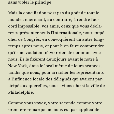
sans vio­ler le principe.
Mais la conci­lia­tion n’est pas du goût de tout le
monde ; cher­chant, au contraire, à rendre l’ac­
cord impos­sible, vos amis, ceux que vous décla­
rez repré­sen­ter seuls l’In­ter­na­tio­nale, pour empê­
cher ce Congrès, en convo­quèrent un autre long­
temps après nous, et pour bien faire com­prendre
qu’ils ne vou­laient n’a­voir rien de com­mun avec
nous, ils le fixèrent deux jours avant le nôtre à
New York, dans le local même de leurs séances,
tan­dis que nous, pour arra­cher les repré­sen­tants
à l’in­fluence locale des délé­gués qui avaient par­
ti­ci­pé aux que­relles, nous avions choi­si la ville de
Philadelphie.
Comme vous voyez, votre seconde comme votre
pre­mière remarque ne nous est pas appli­cable