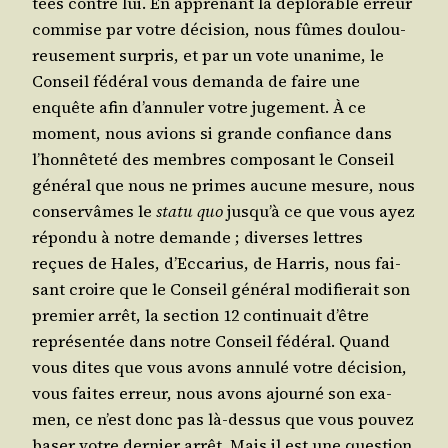
tées contre lui. En appre­nant la déplo­rable erreur
com­mise par votre déci­sion, nous fûmes dou­lou­
reu­se­ment sur­pris, et par un vote una­nime, le
Conseil fédé­ral vous deman­da de faire une
enquête afin d’an­nu­ler votre juge­ment. À ce
moment, nous avions si grande confiance dans
l’hon­nê­te­té des membres com­po­sant le Conseil
géné­ral que nous ne primes aucune mesure, nous
conser­vâmes le
sta­tu quo
jus­qu’à ce que vous ayez
répon­du à notre demande ; diverses lettres
reçues de Hales, d’Ec­ca­rius, de Har­ris, nous fai­
sant croire que le Conseil géné­ral modi­fie­rait son
pre­mier arrêt, la sec­tion 12 conti­nuait d’être
repré­sen­tée dans notre Conseil fédé­ral. Quand
vous dites que vous avons annu­lé votre déci­sion,
vous faites erreur, nous avons ajour­né son exa­
men, ce n’est donc pas là-des­sus que vous pou­vez
baser votre der­nier arrêt. Mais il est une ques­tion