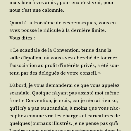
mais bien à vos amis ; pour eux c’est vrai, pour
nous c’est une calomnie.
Quant à la troi­sième de ces remarques, vous en
avez pous­sé le ridi­cule à la der­nière limite.
Vous dites :
« Le scan­dale de la Conven­tion, tenue dans la
salle d’A­pol­lon, où vous avez cher­ché de tour­ner
l’as­so­cia­tion au pro­fit d’in­té­rêts pri­vés, a été sou­
te­nu par des délé­gués de votre conseil. »
D’a­bord, je vous deman­de­rai ce que vous appe­lez
scan­dale. Quoique n’ayant pas assis­té moi-même
à cette Conven­tion, je crois, car je n’en ai rien su,
qu’il n’y a pas eu scan­dale, à moins que vous n’ac­
cep­tiez comme vrai les charges et cari­ca­tures de
quelques jour­naux illus­trés. Je ne pense pas qu’à
Londres vous pui­siez vos ren­sei­gne­ments dans le