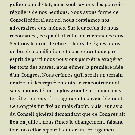
gu­lier coup d’É­tat, nous seuls avions des pou­voirs
régu­liers de nos Sec­tions. Nous avons for­mé ce
Conseil fédé­ral auquel nous conviâmes nos
adver­saires eux-mêmes. Sur leur refus de nous
recon­naître, ce qui était refus de recon­naître aux
Sec­tions le droit de choi­sir leurs délé­gués, dans
un but de conci­lia­tion, et consi­dé­rant que par
esprit de par­ti nous pou­vions peut-être exa­gé­rer
les torts des autres, nous eûmes la pre­mière idée
d’un Congrès. Nous crûmes qu’il serait un ter­rain
neutre, où les repré­sen­tants se ren­con­tre­raient
sans ani­mo­si­té, où la plus grande har­mo­nie exis­
te­rait et où tous s’ar­ran­ge­raient conve­na­ble­ment.
Ce Congrès fut fixé au mois d’août. Mais, sur avis
du Conseil géné­ral deman­dant que ce Congrès ait
lieu en juillet, nous fîmes le chan­ge­ment, fai­sant
tous nos efforts pour faci­li­ter un arran­ge­ment