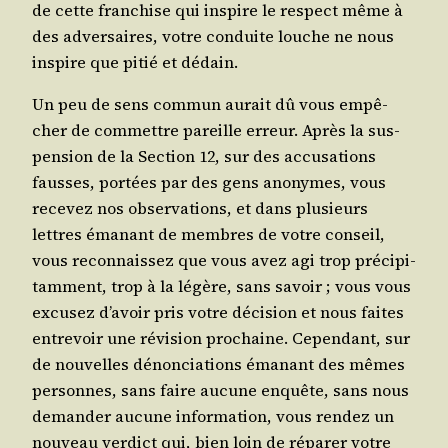
de cette fran­chise qui ins­pire le res­pect même à
des adver­saires, votre conduite louche ne nous
ins­pire que pitié et dédain.
Un peu de sens com­mun aurait dû vous empê­
cher de com­mettre pareille erreur. Après la sus­
pen­sion de la Sec­tion 12, sur des accu­sa­tions
fausses, por­tées par des gens ano­nymes, vous
rece­vez nos obser­va­tions, et dans plu­sieurs
lettres éma­nant de membres de votre conseil,
vous recon­nais­sez que vous avez agi trop pré­ci­pi­
tam­ment, trop à la légère, sans savoir ; vous vous
excu­sez d’a­voir pris votre déci­sion et nous faites
entre­voir une révi­sion pro­chaine. Cepen­dant, sur
de nou­velles dénon­cia­tions éma­nant des mêmes
per­sonnes, sans faire aucune enquête, sans nous
deman­der aucune infor­ma­tion, vous ren­dez un
nou­veau ver­dict qui, bien loin de répa­rer votre