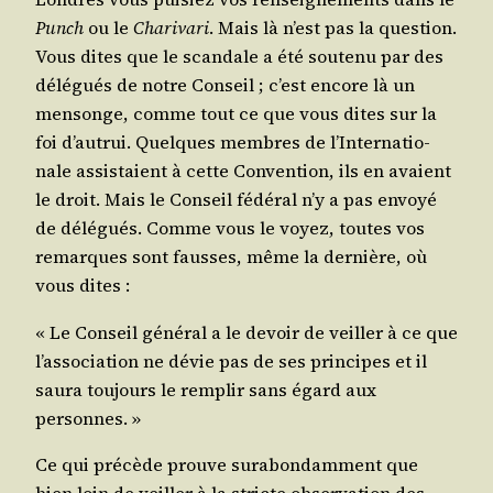
Punch
ou le
Cha­ri­va­ri
. Mais là n’est pas la ques­tion.
Vous dites que le scan­dale a été sou­te­nu par des
délé­gués de notre Conseil ; c’est encore là un
men­songe, comme tout ce que vous dites sur la
foi d’au­trui. Quelques membres de l’In­ter­na­tio­
nale assis­taient à cette Conven­tion, ils en avaient
le droit. Mais le Conseil fédé­ral n’y a pas envoyé
de délé­gués. Comme vous le voyez, toutes vos
remarques sont fausses, même la der­nière, où
vous dites :
« Le Conseil géné­ral a le devoir de veiller à ce que
l’as­so­cia­tion ne dévie pas de ses prin­cipes et il
sau­ra tou­jours le rem­plir sans égard aux
personnes. »
Ce qui pré­cède prouve sur­abon­dam­ment que
bien loin de veiller à la stricte obser­va­tion des