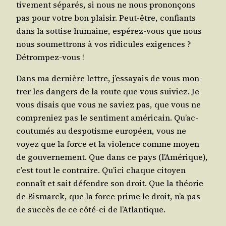
ti­ve­ment sépa­rés, si nous ne nous pro­non­çons
pas pour votre bon plai­sir. Peut-être, confiants
dans la sot­tise humaine, espé­rez-vous que nous
nous sou­met­trons à vos ridi­cules exi­gences ?
Détrompez-vous !
Dans ma der­nière lettre, j’es­sayais de vous mon­
trer les dan­gers de la route que vous sui­viez. Je
vous disais que vous ne saviez pas, que vous ne
com­pre­niez pas le sen­ti­ment amé­ri­cain. Qu’ac­
cou­tu­més au des­po­tisme euro­péen, vous ne
voyez que la force et la vio­lence comme moyen
de gou­ver­ne­ment. Que dans ce pays (l’A­mé­rique),
c’est tout le contraire. Qu’i­ci chaque citoyen
connaît et sait défendre son droit. Que la théo­rie
de Bis­marck, que la force prime le droit, n’a pas
de suc­cès de ce côté-ci de l’Atlantique.