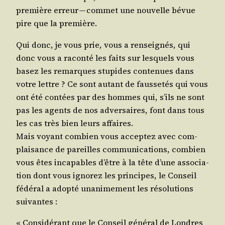
pre­mière erreur — com­met une nou­velle bévue
pire que la première.
Qui donc, je vous prie, vous a ren­sei­gnés, qui
donc vous a racon­té les faits sur les­quels vous
basez les remarques stu­pides conte­nues dans
votre lettre ? Ce sont autant de faus­se­tés qui vous
ont été contées par des hommes qui, s’ils ne sont
pas les agents de nos adver­saires, font dans tous
les cas très bien leurs affaires.
Mais voyant com­bien vous accep­tez avec com­
plai­sance de pareilles com­mu­ni­ca­tions, com­bien
vous êtes inca­pables d’être à la tête d’une asso­cia­
tion dont vous igno­rez les prin­cipes, le Conseil
fédé­ral a adop­té una­ni­me­ment les réso­lu­tions
suivantes :
« Consi­dé­rant que le Conseil géné­ral de Londres