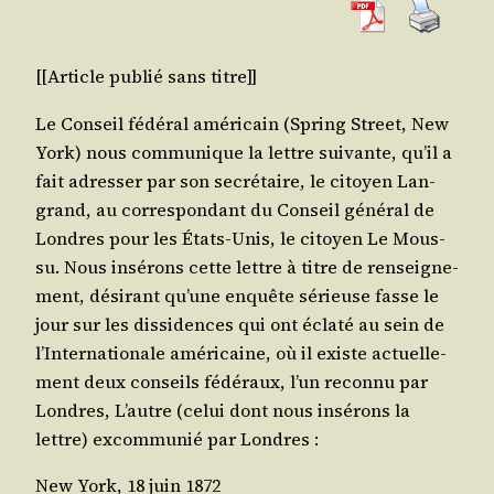
[[Article publié sans titre]]
Le Conseil fédé­ral amé­ri­cain (Spring Street, New
York) nous com­mu­nique la lettre sui­vante, qu’il a
fait adres­ser par son secré­taire, le citoyen Lan­
grand, au cor­res­pon­dant du Conseil géné­ral de
Londres pour les États-Unis, le citoyen Le Mous­
su. Nous insé­rons cette lettre à titre de ren­sei­gne­
ment, dési­rant qu’une enquête sérieuse fasse le
jour sur les dis­si­dences qui ont écla­té au sein de
l’In­ter­na­tio­nale amé­ri­caine, où il existe actuel­le­
ment deux conseils fédé­raux, l’un recon­nu par
Londres, L’autre (celui dont nous insé­rons la
lettre) excom­mu­nié par Londres :
New York, 18 juin 1872