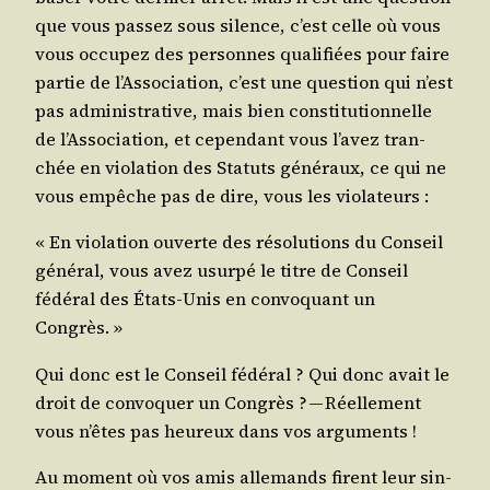
que vous pas­sez sous silence, c’est celle où vous
vous occu­pez des per­sonnes qua­li­fiées pour faire
par­tie de l’As­so­cia­tion, c’est une ques­tion qui n’est
pas admi­nis­tra­tive, mais bien consti­tu­tion­nelle
de l’As­so­cia­tion, et cepen­dant vous l’a­vez tran­
chée en vio­la­tion des Sta­tuts géné­raux, ce qui ne
vous empêche pas de dire, vous les violateurs :
« En vio­la­tion ouverte des réso­lu­tions du Conseil
géné­ral, vous avez usur­pé le titre de Conseil
fédé­ral des États-Unis en convo­quant un
Congrès. »
Qui donc est le Conseil fédé­ral ? Qui donc avait le
droit de convo­quer un Congrès ? — Réel­le­ment
vous n’êtes pas heu­reux dans vos arguments !
Au moment où vos amis alle­mands firent leur sin­