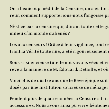
On a beau­coup médit de la Cen­sure, on a eu tort
reur, com­ment sup­por­te­rions-nous l’an­goisse p
N’est-ce pas la cen­sure qui, durant toute cette gu
milieu d’un monde d’aliénés ?
Los aux cen­seurs ! Grâce à leur vigi­lance, tout
trant la Véri­té toute nue, a été rigou­reu­se­ment
Sous sa silen­cieuse tutelle nous avons vécu et vi
rêve à la manière de M. Édouard. Detaille, et où
Voi­ci plus de quatre ans que le Rêve épique suit 
dosés par une Ins­ti­tu­tion sou­cieuse de ména­ger
Pendent plus de quatre années la Cen­sure a fait l
acces­soires. Nous avons ain­si pu vivre béa­te­ment