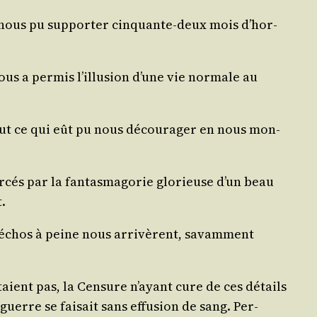
-nous pu sup­por­ter cin­quante-deux mois d’hor­
ous a per­mis l’illu­sion d’une vie nor­male au
tout ce qui eût pu nous décou­ra­ger en nous mon­
és par la fan­tas­ma­go­rie glo­rieuse d’un beau
.
es échos à peine nous arri­vèrent, savam­ment
taient pas, la Cen­sure n’ayant cure de ces détails
guerre se fai­sait sans effu­sion de sang. Per­