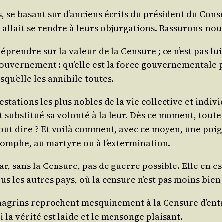
s, se basant sur d’an­ciens écrits du pré­sident du Conse
llait se rendre à leurs objur­ga­tions. Ras­su­rons-nous 
rendre sur la valeur de la Cen­sure ; ce n’est pas lui q
u­ver­ne­ment : qu’elle est la force gou­ver­ne­men­tale 
­qu’elle les anni­hile toutes.
ta­tions les plus nobles de la vie col­lec­tive et indi­vi
sub­sti­tué sa volon­té à la leur. Dès ce moment, toute l
 tout dire ? Et voi­là com­ment, avec ce moyen, une po
triomphe, au mar­tyre ou à l’extermination.
 car, sans la Cen­sure, pas de guerre pos­sible. Elle en e
ous les autres pays, où la cen­sure n’est pas moins bien
­grins reprochent mes­qui­ne­ment à la Cen­sure d’en­tra­v
si la véri­té est laide et le men­songe plaisant.