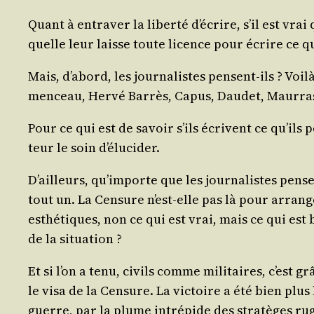
Quant à entra­ver la liber­té d’é­crire, s’il est vra
quelle leur laisse toute licence pour écrire ce qu
Mais, d’a­bord, les jour­na­listes pensent-ils ? Voi
men­ceau, Her­vé Bar­rès, Capus, Dau­det, Maur­ra
Pour ce qui est de savoir s’ils écrivent ce qu’ils p
teur le soin d’élucider.
D’ailleurs, qu’im­porte que les jour­na­listes pen
tout un. La Cen­sure n’est-elle pas là pour arran­
esthé­tiques, non ce qui est vrai, mais ce qui est 
de la situation ?
Et si l’on a tenu, civils comme mili­taires, c’est g
le visa de la Cen­sure. La vic­toire a été bien plu
guerre, par la plume intré­pide des stra­tèges rug