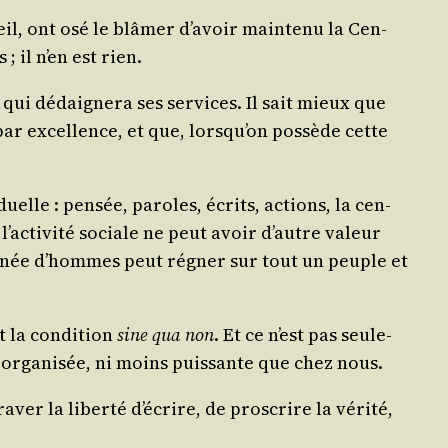
il, ont osé le blâ­mer d’a­voir main­te­nu la Cen­
; il n’en est rien.
ui dédai­gne­ra ses ser­vices. Il sait mieux que
par excel­lence, et que, lors­qu’on pos­sède cette
­duelle : pen­sée, paroles, écrits, actions, la cen­
’ac­ti­vi­té sociale ne peut avoir d’autre valeur
i­gnée d’hommes peut régner sur tout un peuple et
st la condi­tion
sine qua non
. Et ce n’est pas seule­
 orga­ni­sée, ni moins puis­sante que chez nous.
er la liber­té d’é­crire, de pros­crire la véri­té,