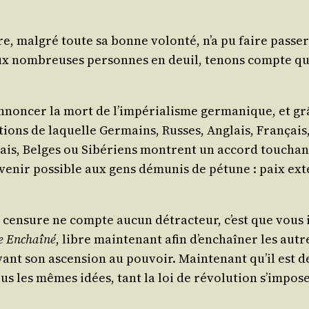
re, mal­gré toute sa bonne volon­té, n’a pu faire pas­s
t aux nom­breuses per­sonnes en deuil, tenons compte q
nnon­cer la mort de l’im­pé­ria­lisme ger­ma­nique, et gr
tions de laquelle Ger­mains, Russes, Anglais, Fran­çais,
o­nais, Belges ou Sibé­riens montrent un accord tou­chant
ve­nir pos­sible aux gens dému­nis de pétune : paix exté
a cen­sure ne compte aucun détrac­teur, c’est que vous ig
 Enchaî­né
, libre main­te­nant afin d’en­chaî­ner les autr
i, avant son ascen­sion au pou­voir. Main­te­nant qu’il est
t plus les mêmes idées, tant la loi de révo­lu­tion s’i