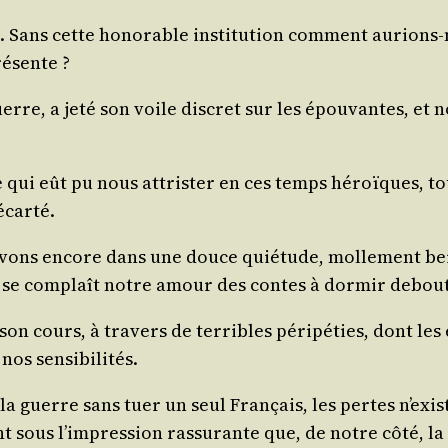
. Sans cette hono­rable ins­ti­tu­tion com­ment aurions
résente ?
erre, a jeté son voile dis­cret sur les épou­vantes, et n
 ce qui eût pu nous attris­ter en ces temps héroïques, 
 écarté.
vons encore dans une douce quié­tude, mol­le­ment ber­c
 se com­plaît notre amour des contes à dor­mir debout
son cours, à tra­vers de ter­ribles péri­pé­ties, dont l
 nos sensibilités.
a guerre sans tuer un seul Fran­çais, les pertes n’exis­
 sous l’im­pres­sion ras­su­rante que, de notre côté, la 