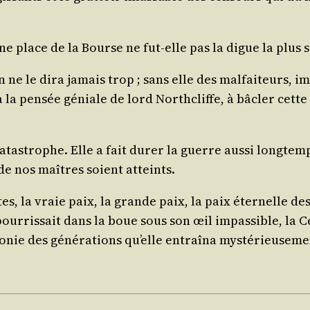
ionne place de la Bourse ne fut-elle pas la digue la plu
 ne le dira jamais trop ; sans elle des mal­fai­teurs, im
à la pen­sée géniale de lord Nor­th­cliffe, à bâcler cette
tas­trophe. Elle a fait durer la guerre aus­si long­temp
 de nos maîtres soient atteints.
tes, la vraie paix, la grande paix, la paix éter­nelle d
ur­ris­sait dans la boue sous son œil impas­sible, la Ce
go­nie des géné­ra­tions qu’elle entraî­na mys­té­rieu­se­m