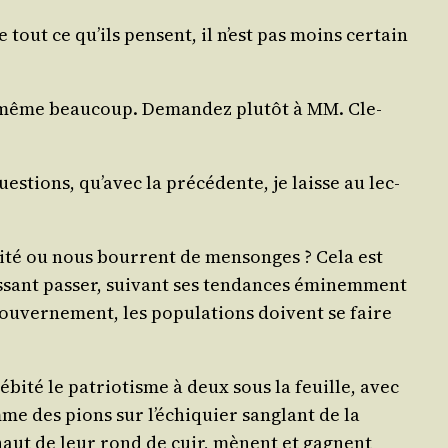
re tout ce qu’ils pensent, il n’est pas moins cer­tain
vent même beau­coup. Deman­dez plu­tôt à MM. Cle­
s­tions, qu’a­vec la pré­cé­dente, je laisse au lec­
éri­té ou nous bourrent de men­songes ? Cela est
­sant pas­ser, sui­vant ses ten­dances émi­nem­ment
u­ver­ne­ment, les popu­la­tions doivent se faire
débi­té le patrio­tisme à deux sous la feuille, avec
e des pions sur l’é­chi­quier san­glant de la
du haut de leur rond de cuir, mènent et gagnent