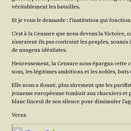
véri­ta­ble­ment les batailles.
Et je vous le demande : l’ins­ti­tu­tion qui fonc­t
C’est à la Cen­sure que nous devons la Vic­toire, on
n’au­raient-ils pas contraint les peuples, sou­mis 
de nua­geux idéalistes.
Heu­reu­se­ment, la Cen­sure nous épar­gna cette ca
sons, les légi­times ambi­tions et les nobles, buts
Elle nous a don­né, plus sûre­ment que les paci­fis
jeu­nesse euro­péenne tom­bait aux char­niers et po
blanc lin­ceul de son silence pour dis­si­mu­ler l’a­
Verax