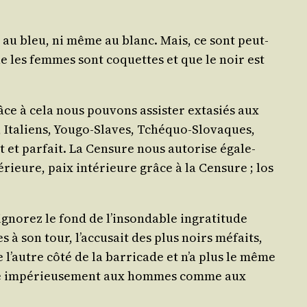
er au bleu, ni même au blanc. Mais, ce sont peut-
ue les femmes sont coquettes et que le noir est
âce à cela nous pou­vons assis­ter exta­siés aux
 Ita­liens, You­go-Slaves, Tché­quo-Slo­vaques,
 et par­fait. La Cen­sure nous auto­rise éga­le­
­rieure, paix inté­rieure grâce à la Cen­sure ; los
no­rez le fond de l’in­son­dable ingra­ti­tude
es à son tour, l’ac­cu­sait des plus noirs méfaits,
 de l’autre côté de la bar­ri­cade et n’a plus le même
m­pose impé­rieu­se­ment aux hommes comme aux