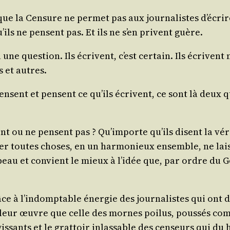
i que la Cen­sure ne per­met pas aux jour­na­listes d’é­cri
’ils ne pensent pas. Et ils ne s’en privent guère.
­là une ques­tion. Ils écrivent, c’est cer­tain. Ils écri
s et autres.
ensent et pensent ce qu’ils écrivent, ce sont là deux que
sent ou ne pensent pas ? Qu’im­porte qu’ils disent la v
ger toutes choses, en un har­mo­nieux ensemble, ne lais
beau et convient le mieux à l’i­dée que, par ordre du Go
râce à l’in­domp­table éner­gie des jour­na­listes qui ont 
s leur œuvre que celle des mornes poi­lus, pous­sés comm
is­sants et le grat­toir inlas­sable des cen­seurs qui 