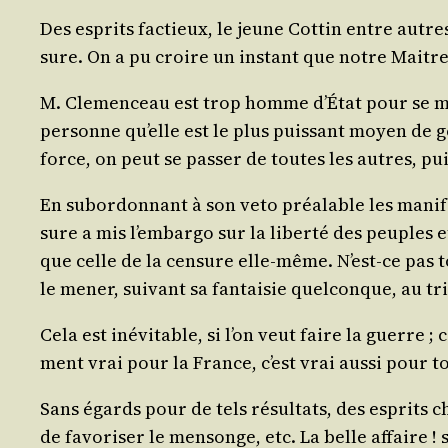
Des esprits fac­tieux, le jeune Cot­tin entre autre
sure. On a pu croire un ins­tant que notre Maitre a
M. Cle­men­ceau est trop homme d’É­tat pour se mép
per­sonne qu’elle est le plus puis­sant moyen de go
force, on peut se pas­ser de toutes les autres, puis
En subor­don­nant à son veto préa­lable les mani­fes­
sure a mis l’embargo sur la liber­té des peuples et 
que celle de la cen­sure elle-même. N’est-ce pas
le mener, sui­vant sa fan­tai­sie quel­conque, au 
Cela est inévi­table, si l’on veut faire la guerre ;
ment vrai pour la France, c’est vrai aus­si pour t
Sans égards pour de tels résul­tats, des esprits cha
de favo­ri­ser le men­songe, etc. La belle affaire ! 