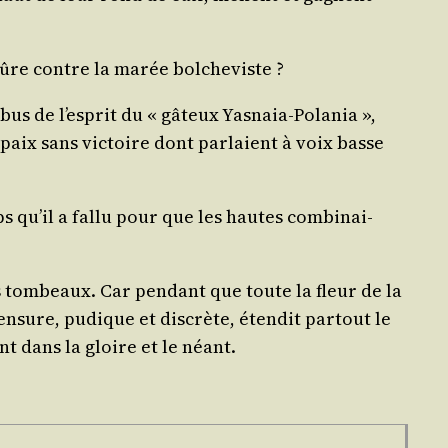
s sûre contre la marée bolcheviste ?
bus de l’es­prit du « gâteux Yas­naia-Pola­nia »,
 paix sans vic­toire dont par­laient à voix basse
s qu’il a fal­lu pour que les hautes com­bi­nai­
es tom­beaux. Car pen­dant que toute la fleur de la
n­sure, pudique et dis­crète, éten­dit par­tout le
ent dans la gloire et le néant.