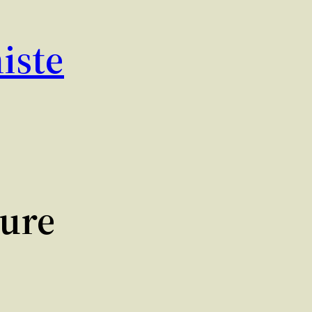
iste
sure