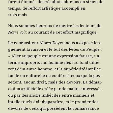
furent éton­nés des résul­tats obte­nus en si peu de
temps, de l’ef­fort artis­tique accom­pli en
trois mois.
Nous sommes heu­reux de mettre les lec­teurs de
Notre Voix
au cou­rant de cet effort magnifique.
Le com­po­si­teur Albert Doyen nous a expo­sé lon­
gue­ment la rai­son et le but des Fêtes du Peuple :
« Aller au peuple est une expres­sion fausse, un
terme impropre, nul homme n’est au fond dif­fé­
rent d’un autre homme, et la supé­rio­ri­té intel­lec­
tuelle ou cultu­relle ne confère à ceux qui la pos­
sèdent, aucun droit, mais des devoirs. La démar­
ca­tion arti­fi­cielle créée par de malins inté­res­sés
ou par des snobs imbé­ciles entre manuels et
intel­lec­tuels doit dis­pa­raître, et le pre­mier des
devoirs de ceux qui pos­sèdent la connais­sance