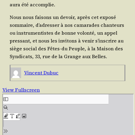
aura été accomplie.
Nous nous fai­sons un devoir, après cet expo­sé
som­maire, d’a­dres­ser à nos cama­rades chan­teurs
ou ins­tru­men­tistes de bonne volon­té, un appel
pres­sant, et nous les invi­tons à venir s’ins­crire au
siège social des Fêtes-du Peuple, à la Mai­son des
Syn­di­cats, 33, rue de la Grange aux Belles.
Vincent Dubuc
View Fullscreen