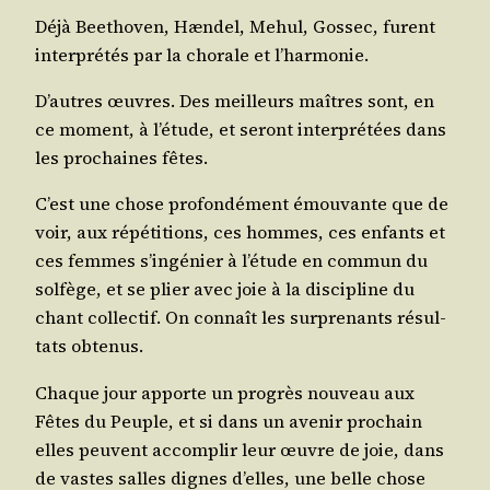
Déjà Bee­tho­ven, Hæn­del, Mehul, Gos­sec, furent
inter­pré­tés par la cho­rale et l’harmonie.
D’autres œuvres. Des meilleurs maîtres sont, en
ce moment, à l’é­tude, et seront inter­pré­tées dans
les pro­chaines fêtes.
C’est une chose pro­fon­dé­ment émou­vante que de
voir, aux répé­ti­tions, ces hommes, ces enfants et
ces femmes s’in­gé­nier à l’é­tude en com­mun du
sol­fège, et se plier avec joie à la dis­ci­pline du
chant col­lec­tif. On connaît les sur­pre­nants résul­
tats obtenus.
Chaque jour apporte un pro­grès nou­veau aux
Fêtes du Peuple, et si dans un ave­nir pro­chain
elles peuvent accom­plir leur œuvre de joie, dans
de vastes salles dignes d’elles, une belle chose