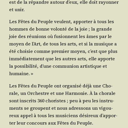
est de la répandre autour d’eux, elle doit rayon­ner
et unir.
Les Fêtes du Peuple veulent, appor­ter à tous les
hommes de bonne volon­té de la joie ; la grande
joie des réunions où fusionnent les âmes par le
moyen de l’Art, de tous les arts, et si la musique a
été choi­sie comme pre­mier moyen, c’est que plus
immé­dia­te­ment que les autres arts, elle apporte
la pos­si­bi­li­té, d’une com­mu­nion artis­tique et
humaine. »
Les Fêtes du Peuple ont orga­ni­sé déjà une Cho­
rale, un Orchestre et une Har­mo­nie. À la cho­rale
sont ins­crits 360 cho­ristes ; peu à peu les ins­tru­
ments se groupent et nous adres­sons un vigou­
reux appel à tous les musi­ciens dési­reux d’ap­por­
ter leur concours aux Fêtes du Peuple.