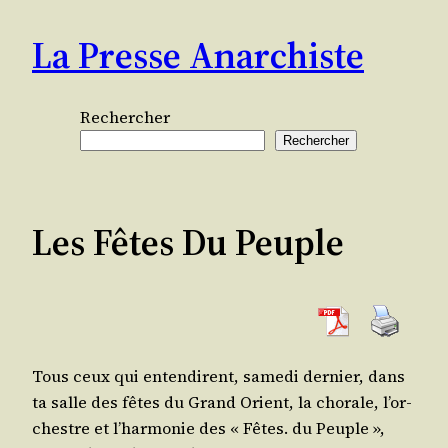
Aller
La Presse Anarchiste
au
contenu
Rechercher
Rechercher
Les Fêtes Du Peuple
Tous ceux qui enten­dirent, same­di der­nier, dans
ta salle des fêtes du Grand Orient, la cho­rale, l’or­
chestre et l’har­mo­nie des « Fêtes. du Peuple »,