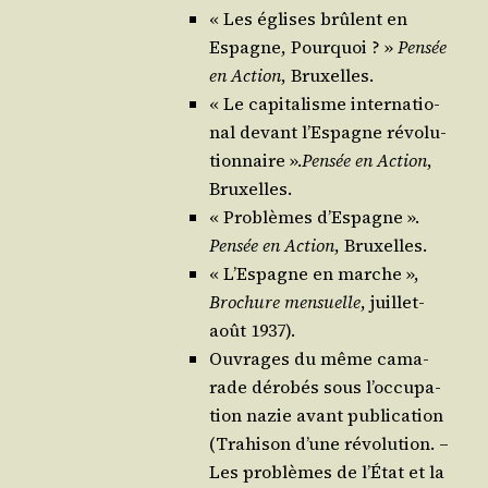
« Les églises brûlent en
Espagne, Pour­quoi ? »
Pen­sée
en Action
, Bruxelles.
« Le capi­ta­lisme inter­na­tio­
nal devant l’Es­pagne révo­lu­
tion­naire ».
Pen­sée en Action
,
Bruxelles.
« Pro­blèmes d’Es­pagne ».
Pen­sée en Action
, Bruxelles.
« L’Es­pagne en marche »,
Bro­chure men­suelle
, juillet-
août 1937).
Ouvrages du même cama­
rade déro­bés sous l’oc­cu­pa­
tion nazie avant publi­ca­tion
(Tra­hi­son d’une révo­lu­tion. –
Les pro­blèmes de l’É­tat et la