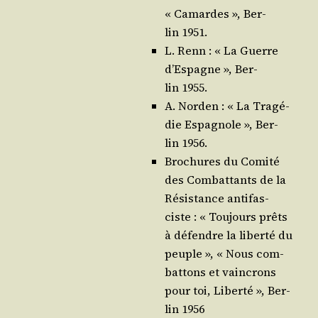
« Camardes », Ber­
lin 1951.
L. Renn : « La Guerre
d’Es­pagne », Ber­
lin 1955.
A. Nor­den : « La Tra­gé­
die Espa­gnole », Ber­
lin 1956.
Bro­chures du Comi­té
des Com­bat­tants de la
Résis­tance anti­fas­
ciste : « Tou­jours prêts
à défendre la liber­té du
peuple », « Nous com­
bat­tons et vain­crons
pour toi, Liber­té », Ber­
lin 1956