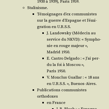
1930 à 1939), Paris 1959.
Stalinisme.
Témoi­gnages d’ex com­mu­nistes
sur la guerre d’Es­pagne et l’é­mi­
gra­tion en U.R.S.S.
J. Lan­dows­ky (Méde­cin au
ser­vice du NKVD): « Sym­pho­
nie en rouge majeur »,
Madrid 1950.
E. Cas­tro Del­ga­do : « J’ai per­
du la foi à Mos­cou »,
Paris 1950.
V. Mon­clus Gual­lar : « 18 ans
en U.R.S.S. », Buenos-Aires.
Publi­ca­tions com­mu­nistes
orthodoxes
en France
J. R. Bloch : « Espagne,