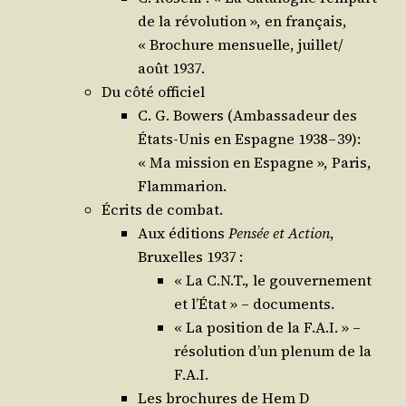
de la révo­lu­tion », en fran­çais,
« Bro­chure men­suelle, juillet/​
août 1937.
Du côté officiel
C. G. Bowers (Ambas­sa­deur des
États-Unis en Espagne 1938 – 39):
« Ma mis­sion en Espagne », Paris,
Flammarion.
Écrits de combat.
Aux édi­tions
Pen­sée et Action
,
Bruxelles 1937 :
« La C.N.T., le gou­ver­ne­ment
et l’É­tat » – documents.
« La posi­tion de la F.A.I. » –
réso­lu­tion d’un ple­num de la
F.A.I.
Les bro­chures de Hem D