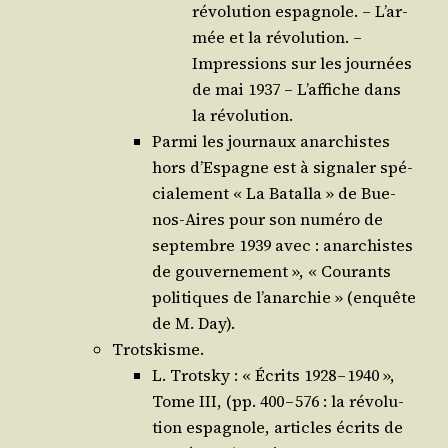
révo­lu­tion espa­gnole. – L’ar­
mée et la révo­lu­tion. –
Impres­sions sur les jour­nées
de mai 1937 – L’af­fiche dans
la révolution.
Par­mi les jour­naux anar­chistes
hors d’Es­pagne est à signa­ler spé­
cia­le­ment « La Batal­la » de Bue­
nos-Aires pour son numé­ro de
sep­tembre 1939 avec : anar­chistes
de gou­ver­ne­ment », « Cou­rants
poli­tiques de l’a­nar­chie » (enquête
de M. Day).
Trotskisme.
L. Trots­ky : « Écrits 1928 – 1940 »,
Tome III, (pp. 400 – 576 : la révo­lu­
tion espa­gnole, articles écrits de