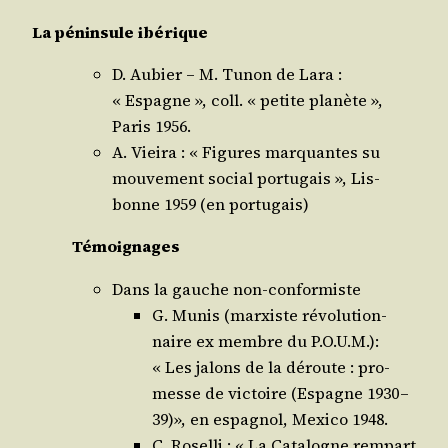
La pénin­sule ibérique
D. Aubier – M. Tunon de Lara :
« Espagne », coll. « petite pla­nète »,
Paris 1956.
A. Viei­ra : « Figures mar­quantes su
mou­ve­ment social por­tu­gais », Lis­
bonne 1959 (en portugais)
Témoi­gnages
Dans la gauche non-conformiste
G. Munis (mar­xiste révo­lu­tion­
naire ex membre du P.O.U.M.):
« Les jalons de la déroute : pro­
messe de vic­toire (Espagne 1930 –
39)», en espa­gnol, Mexi­co 1948.
C. Rosel­li : « La Cata­logne rem­part