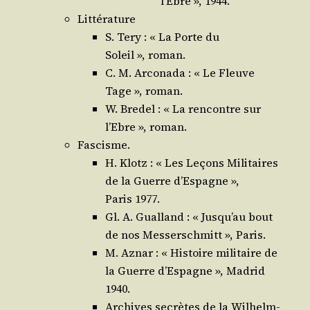
l’Ebre », 1944.
Lit­té­ra­ture
S. Tery : « La Porte du
Soleil », roman.
C. M. Arco­na­da : « Le Fleuve
Tage », roman.
W. Bre­del : « La ren­contre sur
l’Ebre », roman.
Fascisme.
H. Klotz : « Les Leçons Mili­taires
de la Guerre d’Es­pagne »,
Paris 1977.
Gl. A. Gual­land : « Jus­qu’au bout
de nos Mes­ser­sch­mitt », Paris.
M. Aznar : « His­toire mili­taire de
la Guerre d’Es­pagne », Madrid
1940.
Archives secrètes de la Wil­helm­