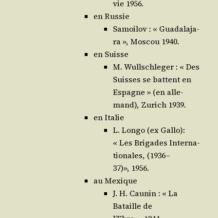
vie 1956.
en Russie
Samoi­lov : « Gua­da­la­ja­
ra », Mos­cou 1940.
en Suisse
M. Wull­schle­ger : « Des
Suisses se battent en
Espagne » (en alle­
mand), Zurich 1939.
en Italie
L. Lon­go (ex Gal­lo):
« Les Bri­gades Inter­na­
tio­nales, (1936 –
37)», 1956.
au Mexique
J. H. Cau­nin : « La
Bataille de