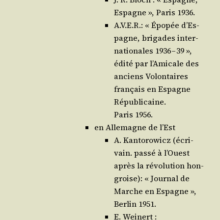
Espagne », Paris 1936.
A.V.E.R.: « Épo­pée d’Es­
pagne, bri­gades inter­
na­tio­nales 1936 – 39 »,
édi­té par l’A­mi­cale des
anciens Volon­taires
fran­çais en Espagne
Répu­bli­caine.
Paris 1956.
en Alle­magne de l’Est
A. Kan­to­ro­wicz (écri­
vain. pas­sé à l’Ouest
après la révo­lu­tion hon­
groise): « Jour­nal de
Marche en Espagne »,
Ber­lin 1951.
E. Wei­nert :