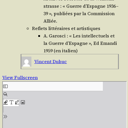
strasse : « Guerre d’Es­pagne 1936 –
39 », publiées par la Com­mis­sion
Alliée.
Reflets lit­té­raires et artistiques
A. Garos­ci : « Les intel­lec­tuels et
la Guerre d’Es­pagne », Ed Eman­di
1959 (en italien)
Vincent Dubuc
View Fullscreen