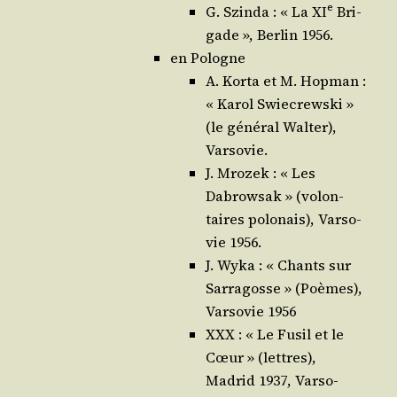
e
G. Szin­da : « La XI
Bri­
gade », Ber­lin 1956.
en Pologne
A. Kor­ta et M. Hop­man :
« Karol Swie­crews­ki »
(le géné­ral Wal­ter),
Varsovie.
J. Mro­zek : « Les
Dabrow­sak » (volon­
taires polo­nais), Var­so­
vie 1956.
J. Wyka : « Chants sur
Sar­ra­gosse » (Poèmes),
Var­so­vie 1956
XXX : « Le Fusil et le
Cœur » (lettres),
Madrid 1937, Var­so­