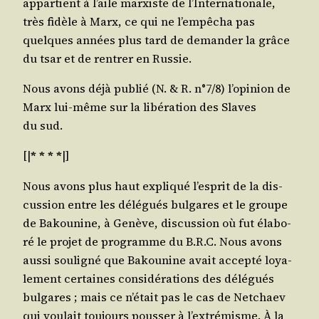
appar­tient à l’aile mar­xiste de l’In­ter­na­tio­nale,
très fidèle à Marx, ce qui ne l’empêcha pas
quelques années plus tard de deman­der la grâce
du tsar et de ren­trer en Russie.
Nous avons déjà publié (N. & R. n°7/8) l’o­pi­nion de
Marx lui-même sur la libé­ra­tion des Slaves
du sud.
[|
* * * *
|]
Nous avons plus haut expli­qué l’es­prit de la dis­
cus­sion entre les délé­gués bul­gares et le groupe
de Bakou­nine, à Genève, dis­cus­sion où fut éla­bo­
ré le pro­jet de pro­gramme du B.R.C. Nous avons
aus­si sou­li­gné que Bakou­nine avait accep­té loya­
le­ment cer­taines consi­dé­ra­tions des délé­gués
bul­gares ; mais ce n’é­tait pas le cas de Net­chaev
qui vou­lait tou­jours pous­ser à l’ex­tré­misme. À la