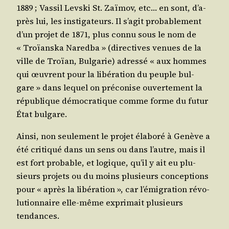
1889 ; Vas­sil Levs­ki St. Zaï­mov, etc… en sont, d’a­
près lui, les ins­ti­ga­teurs. Il s’a­git pro­ba­ble­ment
d’un pro­jet de 1871, plus connu sous le nom de
« Troïans­ka Nared­ba » (direc­tives venues de la
ville de Troïan, Bul­ga­rie) adres­sé « aux hommes
qui œuvrent pour la libé­ra­tion du peuple bul­
gare » dans lequel on pré­co­nise ouver­te­ment la
répu­blique démo­cra­tique comme forme du futur
État bulgare.
Ain­si, non seule­ment le pro­jet éla­bo­ré à Genève a
été cri­ti­qué dans un sens ou dans l’autre, mais il
est fort pro­bable, et logique, qu’il y ait eu plu­
sieurs pro­jets ou du moins plu­sieurs concep­tions
pour « après la libé­ra­tion », car l’é­mi­gra­tion révo­
lu­tion­naire elle-même expri­mait plu­sieurs
tendances.