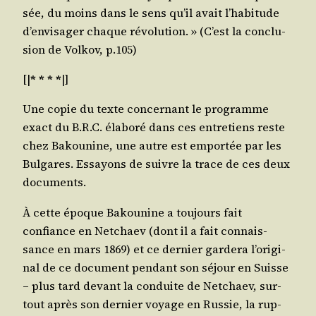
sée, du moins dans le sens qu’il avait l’ha­bi­tude
d’en­vi­sa­ger chaque révo­lu­tion. » (C’est la conclu­
sion de Vol­kov, p.105)
[|
* * * *
|]
Une copie du texte concer­nant le pro­gramme
exact du B.R.C. éla­bo­ré dans ces entre­tiens reste
chez Bakou­nine, une autre est empor­tée par les
Bul­gares. Essayons de suivre la trace de ces deux
documents.
À cette époque Bakou­nine a tou­jours fait
confiance en Net­chaev (dont il a fait connais­
sance en mars 1869) et ce der­nier gar­de­ra l’o­ri­gi­
nal de ce docu­ment pen­dant son séjour en Suisse
– plus tard devant la conduite de Net­chaev, sur­
tout après son der­nier voyage en Rus­sie, la rup­