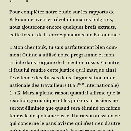
Pour com­plé­ter notre étude sur les rap­ports de
Bakou­nine avec les révo­lu­tion­naires bul­gares,
nous ajou­te­rons encore quelques brefs extraits,
cette fois-ci de la cor­res­pon­dance de Bakounine :
« Mon cher Jouk, tu sais par­fai­te­ment bien com­
ment Outine a uti­li­sé notre pro­gramme et mon
article dans l’or­gane de la sec­tion russe. En outre,
il faut lui rendre cette jus­tice qu’il marque ain­si
l’exis­tence des Russes dans l’or­ga­ni­sa­tion inter­
ère
na­tio­nale des tra­vailleurs (La I
Inter­na­tio­nale)
(…) K. Marx a pleine rai­son quand il affirme que la
réac­tion ger­ma­nique et les jun­kers prus­siens ne
seront éli­mi­nés que quand sera éli­mi­né en même
temps le des­po­tisme russe. Il a rai­son aus­si en ce
qui concerne le pan­sla­visme qui n’est rien d’autre
qu’un des­po­tisme mas­qué, les tsars russes ont