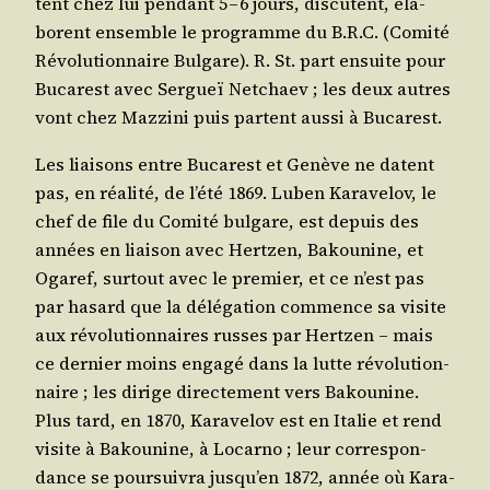
tent chez lui pen­dant 5 – 6 jours, dis­cutent, éla­
borent ensemble le pro­gramme du B.R.C. (Comi­té
Révo­lu­tion­naire Bul­gare). R. St. part ensuite pour
Buca­rest avec Ser­gueï Net­chaev ; les deux autres
vont chez Maz­zi­ni puis partent aus­si à Bucarest.
Les liai­sons entre Buca­rest et Genève ne datent
pas, en réa­li­té, de l’é­té 1869. Luben Kara­ve­lov, le
chef de file du Comi­té bul­gare, est depuis des
années en liai­son avec Hert­zen, Bakou­nine, et
Oga­ref, sur­tout avec le pre­mier, et ce n’est pas
par hasard que la délé­ga­tion com­mence sa visite
aux révo­lu­tion­naires russes par Hert­zen – mais
ce der­nier moins enga­gé dans la lutte révo­lu­tion­
naire ; les dirige direc­te­ment vers Bakou­nine.
Plus tard, en 1870, Kara­ve­lov est en Ita­lie et rend
visite à Bakou­nine, à Locar­no ; leur cor­res­pon­
dance se pour­sui­vra jus­qu’en 1872, année où Kara­