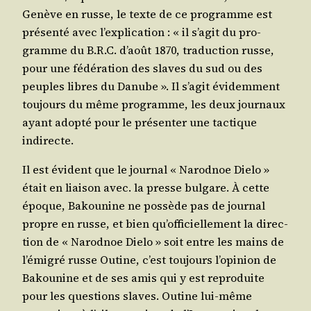
Genève en russe, le texte de ce pro­gramme est
pré­sen­té avec l’ex­pli­ca­tion : « il s’a­git du pro­
gramme du B.R.C. d’août 1870, tra­duc­tion russe,
pour une fédé­ra­tion des slaves du sud ou des
peuples libres du Danube ». Il s’a­git évi­dem­ment
tou­jours du même pro­gramme, les deux jour­naux
ayant adop­té pour le pré­sen­ter une tac­tique
indirecte.
Il est évident que le jour­nal « Narod­noe Die­lo »
était en liai­son avec. la presse bul­gare. À cette
époque, Bakou­nine ne pos­sède pas de jour­nal
propre en russe, et bien qu’of­fi­ciel­le­ment la direc­
tion de « Narod­noe Die­lo » soit entre les mains de
l’é­mi­gré russe Outine, c’est tou­jours l’o­pi­nion de
Bakou­nine et de ses amis qui y est repro­duite
pour les ques­tions slaves. Outine lui-même