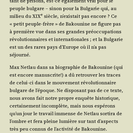
tant de pri­sons, est-ce éga­le­ment vrai pour le
peuple bul­gare – sinon pour la Bul­ga­rie qui, au
e
milieu du XIX
siècle, n’exis­tait pas encore ? Ce
« petit peuple-frère » de Bakou­nine ne figure pas
à pre­mière vue dans ses grandes pré­oc­cu­pa­tions
révo­lu­tion­naires et inter­na­tio­nales ; et la Bul­ga­rie
est un des rares pays d’Eu­rope où il n’a pas
séjourné.
Max Net­lau dans sa bio­gra­phie de Bakou­nine (qui
est encore manus­crite!) a dû retrou­ver les traces
de celui-ci dans le mou­ve­ment révo­lu­tion­naire
bul­gare de l’é­poque. Ne dis­po­sant pas de ce texte,
nous avons fait notre propre enquête his­to­rique,
cer­tai­ne­ment incom­plète, mais nous espé­rons
qu’un jour le tra­vail immense de Net­lau sor­ti­ra de
l’ombre et fera pleine lumière sur tant d’as­pects
très peu connus de l’ac­ti­vi­té de Bakounine.