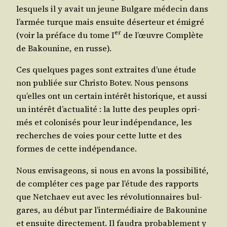
les­quels il y avait un jeune Bul­gare méde­cin dans
l’ar­mée turque mais ensuite déser­teur et émi­gré
er
(voir la pré­face du tome I
de l’œuvre Com­plète
de Bakou­nine, en russe).
Ces quelques pages sont extraites d’une étude
non publiée sur Chris­to Botev. Nous pen­sons
qu’elles ont un cer­tain inté­rêt his­to­rique, et aus­si
un inté­rêt d’ac­tua­li­té : la lutte des peuples opri­
més et colo­ni­sés pour leur indé­pen­dance, les
recherches de voies pour cette lutte et des
formes de cette indépendance.
Nous envi­sa­geons, si nous en avons la pos­si­bi­li­té,
de com­plé­ter ces page par l’é­tude des rap­ports
que Net­chaev eut avec les révo­lu­tion­naires bul­
gares, au début par l’in­ter­mé­diaire de Bakou­nine
et ensuite direc­te­ment. Il fau­dra pro­ba­ble­ment y