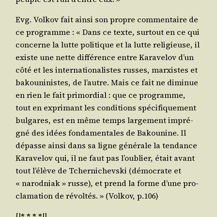
Evg. Vol­kov fait ain­si son propre com­men­taire de
ce pro­gramme : « Dans ce texte, sur­tout en ce qui
concerne la lutte poli­tique et la lutte reli­gieuse, il
existe une nette dif­fé­rence entre Kara­ve­lov d’un
côté et les inter­na­tio­na­listes russes, mar­xistes et
bakou­ni­nistes, de l’autre. Mais ce fait ne dimi­nue
en rien le fait pri­mor­dial : que ce pro­gramme,
tout en expri­mant les condi­tions spé­ci­fi­que­ment
bul­gares, est en même temps lar­ge­ment impré­
gné des idées fon­da­men­tales de Bakou­nine. Il
dépasse ain­si dans sa ligne géné­rale la ten­dance
Kara­ve­lov qui, il ne faut pas l’ou­blier, était avant
tout l’é­lève de Tcher­ni­chevs­ki (démo­crate et
« narod­niak » russe), et prend la forme d’une pro­
cla­ma­tion de révol­tés. » (Vol­kov, p.106)
[|
* * * *
|]