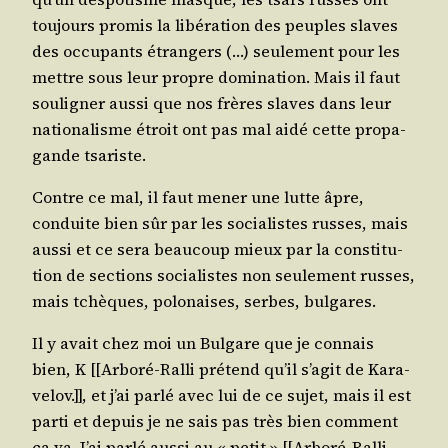
tou­jours pro­mis la libé­ra­tion des peuples slaves
des occu­pants étran­gers (…) seule­ment pour les
mettre sous leur propre domi­na­tion. Mais il faut
sou­li­gner aus­si que nos frères slaves dans leur
natio­na­lisme étroit ont pas mal aidé cette pro­pa­
gande tsariste.
Contre ce mal, il faut mener une lutte âpre,
conduite bien sûr par les socia­listes russes, mais
aus­si et ce sera beau­coup mieux par la consti­tu­
tion de sec­tions socia­listes non seule­ment russes,
mais tchèques, polo­naises, serbes, bulgares.
Il y avait chez moi un Bul­gare que je connais
bien, K [[Arbo­ré-Ral­li pré­tend qu’il s’a­git de Kara­
ve­lov.]], et j’ai par­lé avec lui de ce sujet, mais il est
par­ti et depuis je ne sais pas très bien com­ment
ça va. J’ai par­lé aus­si au « petit » [[Arbo­ré-Ral­li