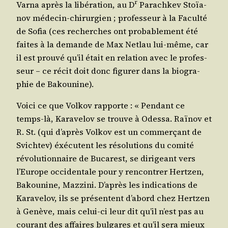
r
Var­na après la libé­ra­tion, au D
Para­ch­kev Stoïa­
nov méde­cin-chi­rur­gien ; pro­fes­seur à la Facul­té
de Sofia (ces recherches ont pro­ba­ble­ment été
faites à la demande de Max Net­lau lui-même, car
il est prou­vé qu’il était en rela­tion avec le pro­fes­
seur – ce récit doit donc figu­rer dans la bio­gra­
phie de Bakounine).
Voi­ci ce que Vol­kov rap­porte : « Pen­dant ce
temps-là, Kara­ve­lov se trouve à Odes­sa. Raï­nov et
R. St. (qui d’a­près Vol­kov est un com­mer­çant de
Svich­tev) éxé­cutent les réso­lu­tions du comi­té
révo­lu­tion­naire de Buca­rest, se diri­geant vers
l’Eu­rope occi­den­tale pour y ren­con­trer Hert­zen,
Bakou­nine, Maz­zi­ni. D’a­près les indi­ca­tions de
Kara­ve­lov, ils se pré­sentent d’a­bord chez Hert­zen
à Genève, mais celui-ci leur dit qu’il n’est pas au
cou­rant des affaires bul­gares et qu’il sera mieux