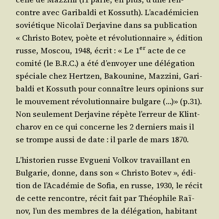
contre avec Gari­bal­di et Kos­suth). L’a­ca­dé­mi­cien
sovié­tique Nico­laï Der­ja­vine dans sa publi­ca­tion
« Chris­to Botev, poète et révo­lu­tion­naire », édi­tion
er
russe, Mos­cou, 1948, écrit : « Le 1
acte de ce
comi­té (le B.R.C.) a été d’en­voyer une délé­ga­tion
spé­ciale chez Hert­zen, Bakou­nine, Maz­zi­ni, Gari­
bal­di et Kos­suth pour connaître leurs opi­nions sur
le mou­ve­ment révo­lu­tion­naire bul­gare (…)» (p.31).
Non seule­ment Der­ja­vine répète l’er­reur de Klint­
cha­rov en ce qui concerne les 2 der­niers mais il
se trompe aus­si de date : il parle de mars 1870.
L’his­to­rien russe Evgue­ni Vol­kov tra­vaillant en
Bul­ga­rie, donne, dans son « Chris­to Botev », édi­
tion de l’A­ca­dé­mie de Sofia, en russe, 1930, le récit
de cette ren­contre, récit fait par Théo­phile Raï­
nov, l’un des membres de la délé­ga­tion, habi­tant