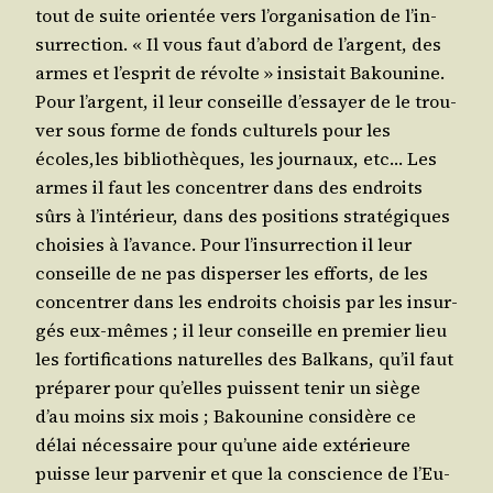
tout de suite orien­tée vers l’or­ga­ni­sa­tion de l’in­
sur­rec­tion. « Il vous faut d’a­bord de l’argent, des
armes et l’es­prit de révolte » insis­tait Bakou­nine.
Pour l’argent, il leur conseille d’es­sayer de le trou­
ver sous forme de fonds cultu­rels pour les
écoles,les biblio­thèques, les jour­naux, etc… Les
armes il faut les concen­trer dans des endroits
sûrs à l’in­té­rieur, dans des posi­tions stra­té­giques
choi­sies à l’a­vance. Pour l’in­sur­rec­tion il leur
conseille de ne pas dis­per­ser les efforts, de les
concen­trer dans les endroits choi­sis par les insur­
gés eux-mêmes ; il leur conseille en pre­mier lieu
les for­ti­fi­ca­tions natu­relles des Bal­kans, qu’il faut
pré­pa­rer pour qu’elles puissent tenir un siège
d’au moins six mois ; Bakou­nine consi­dère ce
délai néces­saire pour qu’une aide exté­rieure
puisse leur par­ve­nir et que la conscience de l’Eu­