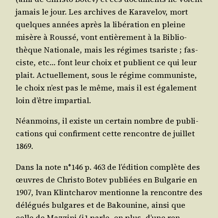
jamais le jour. Les archives de Kara­ve­lov, mort
quelques années après la libé­ra­tion en pleine
misère à Rous­sé, vont entiè­re­ment à la Biblio­
thèque Natio­nale, mais les régimes tsa­riste ; fas­
ciste, etc… font leur choix et publient ce qui leur
plait. Actuel­le­ment, sous le régime com­mu­niste,
le choix n’est pas le même, mais il est éga­le­ment
loin d’être impartial.
Néan­moins, il existe un cer­tain nombre de publi­
ca­tions qui confirment cette ren­contre de juillet
1869.
Dans la note n°146 p. 463 de l’é­di­tion com­plète des
œuvres de Chris­to Botev publiées en Bul­ga­rie en
1907, Ivan Klint­cha­rov men­tionne la ren­contre des
délé­gués bul­gares et de Bakou­nine, ain­si que
celle de Maz­zi­ni (i1 parle, en plus, d’une ren­