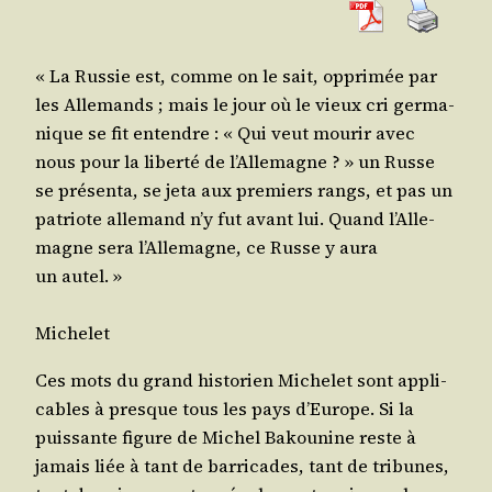
« La Rus­sie est, comme on le sait, oppri­mée par
les Alle­mands ; mais le jour où le vieux cri ger­ma­
nique se fit entendre : « Qui veut mou­rir avec
nous pour la liber­té de l’Al­le­magne ? » un Russe
se pré­sen­ta, se jeta aux pre­miers rangs, et pas un
patriote alle­mand n’y fut avant lui. Quand l’Al­le­
magne sera l’Al­le­magne, ce Russe y aura
un autel. »
Miche­let
Ces mots du grand his­to­rien Miche­let sont appli­
cables à presque tous les pays d’Eu­rope. Si la
puis­sante figure de Michel Bakou­nine reste à
jamais liée à tant de bar­ri­cades, tant de tri­bunes,