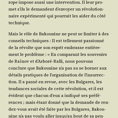
rope impose aus­si une inter­ven­tion. Il leur pro­
met s’ils le demandent d’en­voyer un révo­lu­tion­
naire expé­ri­men­té qui pour­rait les aider du côté
technique.
Mais le rôle de Bakou­nine ne peut se limi­ter à des
conseils tech­niques : Il est tel­le­ment pas­sion­né
de la révolte que son esprit embrasse entiè­re­
ment le pro­blème : « En com­pa­rant les sou­ve­nirs
de Raï­nov et d’Ar­bo­ré-Ral­li, nous pou­vons
conclure que Bakou­nine n’a pas su se bor­ner aux
détails pra­tiques de l’or­ga­ni­sa­tion de l’in­sur­rec­
tion. Il a pas­sé en revue, avec les Bul­gares, les
ten­dances sociales de cette révo­lu­tion, et il est
évident que cha­cun d’eux a indi­qué ses pré­fé­
rences ; mais étant don­né que la demande de ren­
dez-vous avait été faite par les Bul­gares, Bakou­
nine n’a pas vou­lu aller jus­qu’au bout de sa pen­