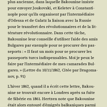
plus ancienne, dans laquelle Bakou­nine insiste
pour envoyer Jou­kovs­ki, et Kele­tev à Constan­ti­
nople pour qu’ils orga­nisent par l’in­ter­mé­diaire
d’O­des­sa et de Galatz la liai­son avec la Rus­sie
pour le trans­fert des révo­lu­tion­naires et de la lit­
té­ra­ture révo­lu­tion­naire. Dans cette tâche,
Bakou­nine leur conseille d’u­ti­li­ser l’aide des amis
Bul­gares par exemple pour se pro­cu­rer des pas­
se­ports : « Il faut un mois pour se pro­cu­rer les
pas­se­ports turcs indis­pen­sables. Moi je peux le
faire par l’in­ter­mé­diaire de mes cama­rades Bul­
gares. » (Lettre du 10/​11/​1862, Citée par Dra­go­ma­
nov, p. 91)
L’hi­ver 1862, quand il a écrit cette lettre, Bakou­
nine se trou­vait encore à Londres après sa fuite
de Sibé­rie en 1861. Hert­zen note que Bakou­nine
était alors entou­ré d’é­mi­grés bal­ka­niques par­mi