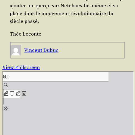
ajou­ter un aper­çu sur Net­chaev lui-même et sa
place dans le mou­ve­ment révo­lu­tion­naire du
siècle passé.
Théo Leconte
Vincent Dubuc
View Fullscreen