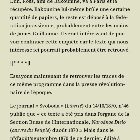
L’un, Ross, ami de Bakou­nine, va à Paris et la
récu­père. Bakou­nine lui-même brûle une cer­taine
quan­ti­té de papiers, le reste est dépo­sé à la fédé­
ra­tion juras­sienne, pro­ba­ble­ment entre les mains
de James Guillaume. Il serait inté­res­sant de pou­
voir conti­nuer cette enquête car le texte qui nous
inté­resse ici pour­rait pro­ba­ble­ment être retrouvé.
[|
* * * *
|]
Essayons main­te­nant de retrou­ver les traces de
ce même pro­gramme dans la presse révo­lu­tion­
naire de l’époque.
Le jour­nal « Svo­bo­da » (
Liber­té
) du 14/​10/​1870, n°46
publie que « ce texte a été pris dans l’or­gane de la
Sec­tion Russe de l’In­ter­na­tio­nale,
Narod­noe Die­lo
(
œuvre du Peuple
) d’août 1870 ». Mais dans le
n°d’août/septembre 1870 de ce der­nier, édi­té à