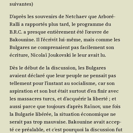
suivantes)
D’a­près les sou­ve­nirs de Net­chaev que Arbo­ré-
Ral­li a rap­por­tés plus tard, le pro­gramme du
B.R.C. a presque entiè­re­ment été l’œuvre de
Bakou­nine. Il l’é­cri­vit lui-même, mais comme les
Bul­gares ne com­pre­naient pas faci­le­ment son
écri­ture, Nico­laï Jou­kovs­ki le leur avait lu.
Dès le début de la dis­cus­sion, les Bul­gares
avaient décla­ré que leur peuple ne pen­sait pas
tel­le­ment pour l’ins­tant au socia­lisme, car son
aspi­ra­tion et son but était sur­tout d’en finir avec
les mas­sacres turcs, et d’ac­qué­rir la liber­té ; et
aus­si parce que tou­jours d’a­près Raï­nov, une fois
la Bul­ga­rie libé­rée, la situa­tion éco­no­mique ne
serait pas trop mau­vaise. Bakou­nine avait accep­
té ce préa­lable, et c’est pour­quoi la dis­cus­sion fut