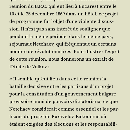
réunion du B.R.C. qui eut lieu à Buca­rest entre le
10 et le 25 décembre 1869 dans un hôtel, ce pro­jet
de pro­gramme fut l’ob­jet d’une vio­lente dis­cus­
sion. Il n’est pas sans inté­rêt de sou­li­gner que
pen­dant la même période, dans le même pays,
séjour­nait Net­chaev, qui fré­quen­tait un cer­tains
nombre de révo­lu­tion­naires. Pour illus­trer l’es­prit
de cette réunion, nous don­ne­rons un extrait de
l’é­tude de Volkov :
« Il semble qu’eut lieu dans cette réunion la
bataille déci­sive entre les par­ti­sans d’un pro­jet
pour la consti­tu­tion d’un gou­ver­ne­ment bul­gare
pro­vi­soire muni de pou­voirs dic­ta­to­riaux, ce que
Net­chaev consi­dé­rait comme essen­tiel et les par­
ti­sans du pro­jet de Kara­ve­lov-Bakou­nine où
étaient exi­gées des élec­tions et les res­pon­sa­bi­li­