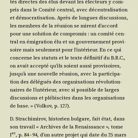
tés directes des élus devant les élec­teurs y com­
pris dans le Comi­té cen­tral, avec décen­tra­li­sa­tion
et démo­cra­ti­sa­tion. Après de longues dis­cus­sions,
les membres de la réunion se mirent d’ac­cord
pour une solu­tion de com­pro­mis : un comi­té cen­
tral en émi­gra­tion élu et un gou­ver­ne­ment pro­vi­
soire mais seule­ment pour l’in­té­rieur. En ce qui
concerne les sta­tuts et le texte défi­ni­tif du B.R.C.,
on avait accep­té qu’ils soient aus­si pro­vi­soires,
jus­qu’à une nou­velle réunion, avec la par­ti­ci­pa­
tion des délé­gués des orga­ni­sa­tions révo­lu­tion­
naires de l’in­té­rieur, avec si pos­sible de larges
dis­cus­sions et plé­bis­cites dans les orga­ni­sa­tions
de base. » (Vol­kov, p. 127).
D. Stra­chi­mi­rov, his­to­rien bul­gare, fait état, dans
son tra­vail « Archives de la Renais­sance », tome
er
I
, p. 84 – 94, d’un autre pro­jet qui date du 25 mars