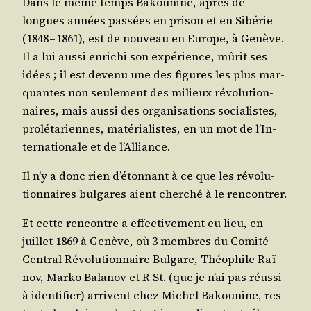
Dans le même temps Bakou­nine, après de
longues années pas­sées en pri­son et en Sibé­rie
(1848 – 1861), est de nou­veau en Europe, à Genève.
Il a lui aus­si enri­chi son expé­rience, mûrit ses
idées ; il est deve­nu une des figures les plus mar­
quantes non seule­ment des milieux révo­lu­tion­
naires, mais aus­si des orga­ni­sa­tions socia­listes,
pro­lé­ta­riennes, maté­ria­listes, en un mot de l’In­
ter­na­tio­nale et de l’Alliance.
Il n’y a donc rien d’é­ton­nant à ce que les révo­lu­
tion­naires bul­gares aient cher­ché à le rencontrer.
Et cette ren­contre a effec­ti­ve­ment eu lieu, en
juillet 1869 à Genève, où 3 membres du Comi­té
Cen­tral Révo­lu­tion­naire Bul­gare, Théo­phile Raï­
nov, Mar­ko Bala­nov et R St. (que je n’ai pas réus­si
à iden­ti­fier) arrivent chez Michel Bakou­nine, res­