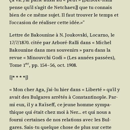
pense qu’il s’a­git de Net­chaev.]] que tu connais
bien de ce même sujet. Il faut trou­ver le temps et
l’oc­ca­sion de réa­li­ser cette idée.»”
Lettre de Bakou­nine à N. Jou­kovs­ki, Locar­no, le
17/​7/​1870. citée par Arbo­ré-Ral­li dans « Michel
Bakou­nine dans mes sou­ve­nirs » paru dans la
revue « Minouv­chi Godi » (Les années pas­sées),
er
Tome 1
, pp. 154 – 56, oct. 1908.
[|
* * * *
|]
« Mon cher Aga, j’ai-lu hier dans « Liber­té » qu’il y
avait des Bul­gares arrê­tés à Constan­ti­nople. Par­
mi eux, il y a Raï­seff, ce jeune homme sym­pa­
thique qui était chez moi à Ner… et qui nous a
four­ni cer­taines de nos rela­tions avec les Bul­
gares. Sais-tu quelque chose de plus sur cette