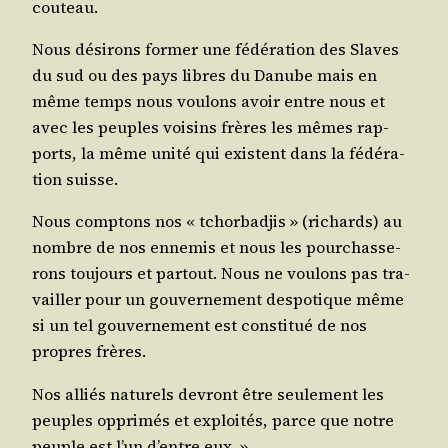
couteau.
Nous dési­rons for­mer une fédé­ra­tion des Slaves
du sud ou des pays libres du Danube mais en
même temps nous vou­lons avoir entre nous et
avec les peuples voi­sins frères les mêmes rap­
ports, la même uni­té qui existent dans la fédé­ra­
tion suisse.
Nous comp­tons nos « tchor­bad­jis » (richards) au
nombre de nos enne­mis et nous les pour­chas­se­
rons tou­jours et par­tout. Nous ne vou­lons pas tra­
vailler pour un gou­ver­ne­ment des­po­tique même
si un tel gou­ver­ne­ment est consti­tué de nos
propres frères.
Nos alliés natu­rels devront être seule­ment les
peuples oppri­més et exploi­tés, parce que notre
peuple est l’un d’entre eux. »