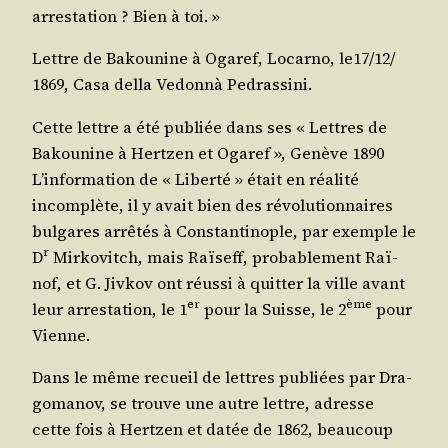
arres­ta­tion ? Bien à toi. »
Lettre de Bakou­nine à Oga­ref, Locar­no, le17/​12/​
1869, Casa del­la Vedonnà Pedrassini.
Cette lettre a été publiée dans ses « Lettres de
Bakou­nine à Hert­zen et Oga­ref », Genève 1890
L’in­for­ma­tion de « Liber­té » était en réa­li­té
incom­plète, il y avait bien des révo­lu­tion­naires
bul­gares arrê­tés à Constan­ti­nople, par exemple le
r
D
Mir­ko­vitch, mais Raï­seff, pro­ba­ble­ment Raï­
nof, et G. Jiv­kov ont réus­si à quit­ter la ville avant
er
ème
leur arres­ta­tion, le 1
pour la Suisse, le 2
pour
Vienne.
Dans le même recueil de lettres publiées par Dra­
go­ma­nov, se trouve une autre lettre, adresse
cette fois à Hert­zen et datée de 1862, beau­coup