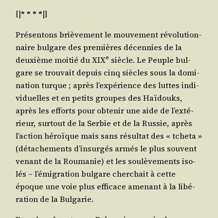
[|
* * * *
|]
Pré­sen­tons briè­ve­ment le mou­ve­ment révo­lu­tion­
naire bul­gare des pre­mières décen­nies de la
e
deuxième moi­tié du XIX
siècle. Le Peuple bul­
gare se trou­vait depuis cinq siècles sous la domi­
na­tion turque ; après l’ex­pé­rience des luttes indi­
vi­duelles et en petits groupes des Haï­douks,
après les efforts pour obte­nir une aide de l’ex­té­
rieur, sur­tout de la Ser­bie et de la Rus­sie, après
l’ac­tion héroïque mais sans résul­tat des « tche­ta »
(déta­che­ments d’in­sur­gés armés le plus sou­vent
venant de la Rou­ma­nie) et les sou­lè­ve­ments iso­
lés – l’é­mi­gra­tion bul­gare cher­chait à cette
époque une voie plus effi­cace ame­nant à la libé­
ra­tion de la Bulgarie.