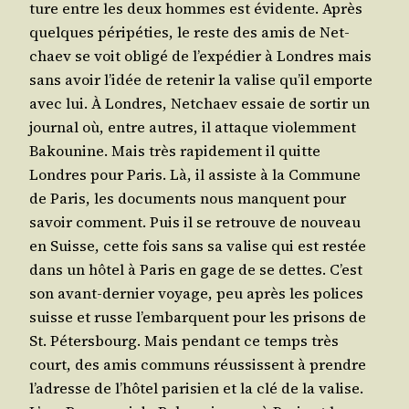
ture entre les deux hommes est évi­dente. Après
quelques péri­pé­ties, le reste des amis de Net­
chaev se voit obli­gé de l’ex­pé­dier à Londres mais
sans avoir l’i­dée de rete­nir la valise qu’il emporte
avec lui. À Londres, Net­chaev essaie de sor­tir un
jour­nal où, entre autres, il attaque vio­lem­ment
Bakou­nine. Mais très rapi­de­ment il quitte
Londres pour Paris. Là, il assiste à la Com­mune
de Paris, les docu­ments nous manquent pour
savoir com­ment. Puis il se retrouve de nou­veau
en Suisse, cette fois sans sa valise qui est res­tée
dans un hôtel à Paris en gage de se dettes. C’est
son avant-der­nier voyage, peu après les polices
suisse et russe l’embarquent pour les pri­sons de
St. Péters­bourg. Mais pen­dant ce temps très
court, des amis com­muns réus­sissent à prendre
l’a­dresse de l’hô­tel pari­sien et la clé de la valise.