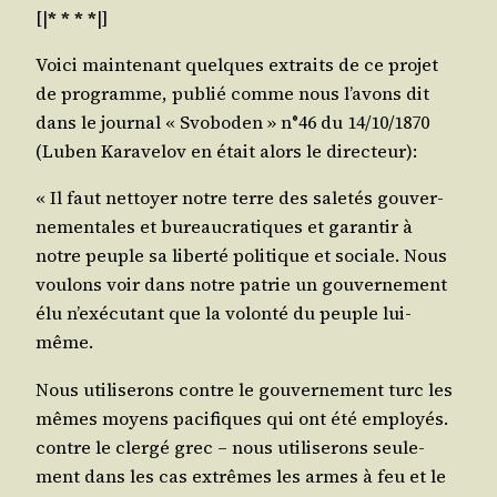
[|
* * * *
|]
Voi­ci main­te­nant quelques extraits de ce pro­jet
de pro­gramme, publié comme nous l’a­vons dit
dans le jour­nal « Svo­bo­den » n°46 du 14/​10/​1870
(Luben Kara­ve­lov en était alors le directeur):
« Il faut net­toyer notre terre des sale­tés gou­ver­
ne­men­tales et bureau­cra­tiques et garan­tir à
notre peuple sa liber­té poli­tique et sociale. Nous
vou­lons voir dans notre patrie un gou­ver­ne­ment
élu n’exé­cu­tant que la volon­té du peuple lui-
même.
Nous uti­li­se­rons contre le gou­ver­ne­ment turc les
mêmes moyens paci­fiques qui ont été employés.
contre le cler­gé grec – nous uti­li­se­rons seule­
ment dans les cas extrêmes les armes à feu et le