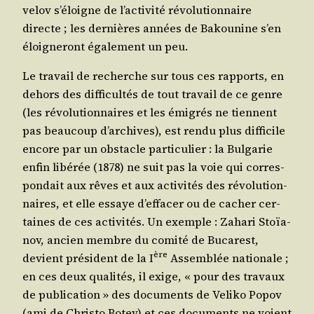
ve­lov s’é­loigne de l’ac­ti­vi­té révo­lu­tion­naire
directe ; les der­nières années de Bakou­nine s’en
éloi­gne­ront éga­le­ment un peu.
Le tra­vail de recherche sur tous ces rap­ports, en
dehors des dif­fi­cul­tés de tout tra­vail de ce genre
(les révo­lu­tion­naires et les émi­grés ne tiennent
pas beau­coup d’ar­chives), est ren­du plus dif­fi­cile
encore par un obs­tacle par­ti­cu­lier : la Bul­ga­rie
enfin libé­rée (1878) ne suit pas la voie qui cor­res­
pon­dait aux rêves et aux acti­vi­tés des révo­lu­tion­
naires, et elle essaye d’ef­fa­cer ou de cacher cer­
taines de ces acti­vi­tés. Un exemple : Zaha­ri Stoïa­
nov, ancien membre du comi­té de Buca­rest,
ère
devient pré­sident de la I
Assem­blée natio­nale ;
en ces deux qua­li­tés, il exige, « pour des tra­vaux
de publi­ca­tion » des docu­ments de Veli­ko Popov
(ami de Chris­to Botev) et ces docu­ments ne voient