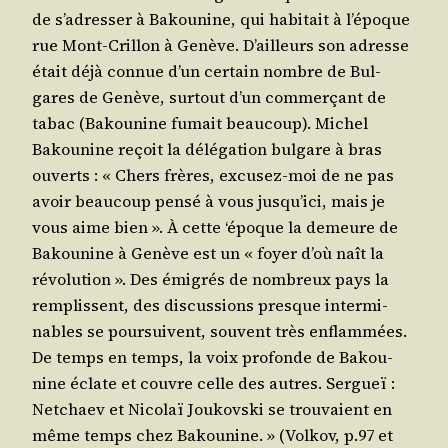
de s’a­dres­ser à Bakou­nine, qui habi­tait à l’é­poque
rue Mont-Crillon à Genève. D’ailleurs son adresse
était déjà connue d’un cer­tain nombre de Bul­
gares de Genève, sur­tout d’un com­mer­çant de
tabac (Bakou­nine fumait beau­coup). Michel
Bakou­nine reçoit la délé­ga­tion bul­gare à bras
ouverts : « Chers frères, excu­sez-moi de ne pas
avoir beau­coup pen­sé à vous jus­qu’i­ci, mais je
vous aime bien ». À cette ‘époque la demeure de
Bakou­nine à Genève est un « foyer d’où naît la
révo­lu­tion ». Des émi­grés de nom­breux pays la
rem­plissent, des dis­cus­sions presque inter­mi­
nables se pour­suivent, sou­vent très enflam­mées.
De temps en temps, la voix pro­fonde de Bakou­
nine éclate et couvre celle des autres. Ser­gueï :
Net­chaev et Nico­laï Jou­kovs­ki se trou­vaient en
même temps chez Bakou­nine. » (Vol­kov, p.97 et