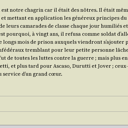
st notre cha­grin car il était des nôtres. Il était même
 met­tant en appli­ca­tion les géné­reux prin­cipes du sy
 de leurs cama­rades de classe chaque jour humi­liés et 
est pour­quoi, à vingt ans, il refu­sa comme sol­dat d’al
e longs mois de pri­son aux­quels vien­dront s’a­jou­ter p
é­dé­raux trem­blant pour leur petite per­sonne lâche­me
fut de toutes les luttes contre la guerre ; mais plus e
­ti, et plus tard pour Asca­so, Durut­ti et Jover ; ceux-l
 au ser­vice d’un grand cœur.