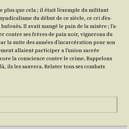
 plus que cela ; il était l’exemple du mili­tant
n­di­ca­lisme du début de ce siècle, ce cri d’es­
bafoués. Il avait man­gé le pain de la misère ; l’a­
­ler contre ses frères de pain noir, vigne­rons du
ar la suite des années d’in­car­cé­ra­tion pour son
nt allaient par­ti­ci­per a l’u­nion sacrée
ncore la conscience contre le crime. Rap­pe­lons
à, ils les sau­ve­ra. Rela­ter tous ses com­bats