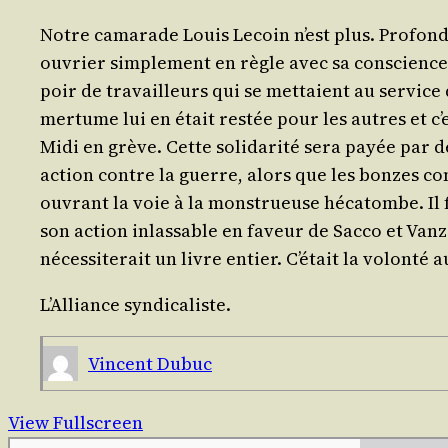
Notre cama­rade Louis Lecoin n’est plus. Pro­fond e
ouvrier sim­ple­ment en règle avec sa conscience et
poir de tra­vailleurs qui se met­taient au ser­vice
mer­tume lui en était res­tée pour les autres et c’
Midi en grève. Cette soli­da­ri­té sera payée par d
action contre la guerre, alors que les bonzes conf
ouvrant la voie à la mons­trueuse héca­tombe. Il 
son action inlas­sable en faveur de Sac­co et Van­zet
néces­si­te­rait un livre entier. C’é­tait la volon­té
L’Al­liance syndicaliste.
Vincent Dubuc
View Fullscreen