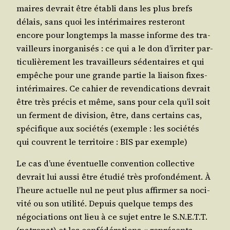
maires devrait être éta­bli dans les plus brefs
délais, sans quoi les inté­ri­maires res­te­ront
encore pour long­temps la masse informe des tra­
vailleurs inor­ga­ni­sés : ce qui a le don d’ir­ri­ter par­
ti­cu­liè­re­ment les tra­vailleurs séden­taires et qui
empêche pour une grande par­tie la liai­son fixes-
inté­ri­maires. Ce cahier de reven­di­ca­tions devrait
être très pré­cis et même, sans pour cela qu’il soit
un ferment de divi­sion, être, dans cer­tains cas,
spé­ci­fique aux socié­tés (exemple : les socié­tés
qui couvrent le ter­ri­toire : BIS par exemple)
Le cas d’une éven­tuelle conven­tion col­lec­tive
devrait lui aus­si être étu­dié très pro­fon­dé­ment. À
l’heure actuelle nul ne peut plus affir­mer sa noci­
vi­té ou son uti­li­té. Depuis quelque temps des
négo­cia­tions ont lieu à ce sujet entre le S.N.E.T.T.