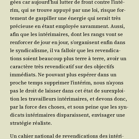
gées car aujourd’­hui lut­ter de front contre l’in­té­
rim, qui se trouve appuyé par une loi, risque for­
te­ment de gas­piller une éner­gie qui serait très
pré­cieuse en étant employée savam­ment. Aus­si,
afin que les inté­ri­maires, dont les rangs vont se
ren­for­cer de jour en jour, s’or­ga­nisent enfin dans
le syn­di­ca­lisme, il va fal­loir que les reven­di­ca­
tions soient beau­coup plus terre à terre, avoir un
carac­tère très reven­di­ca­tif sur des objec­tifs
immé­diats. Ne pou­vant plus espé­rer dans un
proche temps sup­pri­mer l’in­té­rim, nous n’ayons
pas le droit de lais­ser dans cet état de sur­ex­ploi­
tion les tra­vailleurs inté­ri­maires, et devons donc,
par la force des choses, et sous peine que les syn­
di­cats inté­ri­maires dis­pa­raissent, envi­sa­ger une
stra­té­gie réaliste.
Un cahier natio­nal de reven­di­ca­tions des inté­ri­