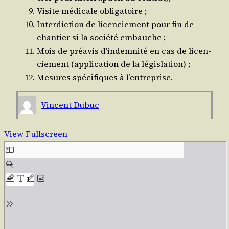
Visite médi­cale obligatoire ;
Inter­dic­tion de licen­cie­ment pour fin de
chan­tier si la socié­té embauche ;
Mois de pré­avis d’in­dem­ni­té en cas de licen­
cie­ment (appli­ca­tion de la législation) ;
Mesures spé­ci­fiques à l’entreprise.
Vincent Dubuc
View Fullscreen