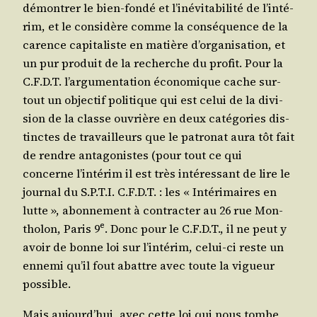
démon­trer le bien-fon­dé et l’i­né­vi­ta­bi­li­té de l’in­té­
rim, et le consi­dère comme la consé­quence de la
carence capi­ta­liste en matière d’or­ga­ni­sa­tion, et
un pur pro­duit de la recherche du pro­fit. Pour la
C.F.D.T. l’ar­gu­men­ta­tion éco­no­mique cache sur­
tout un objec­tif poli­tique qui est celui de la divi­
sion de la classe ouvrière en deux caté­go­ries dis­
tinctes de tra­vailleurs que le patro­nat aura tôt fait
de rendre anta­go­nistes (pour tout ce qui
concerne l’in­té­rim il est très inté­res­sant de lire le
jour­nal du S.P.T.I. C.F.D.T. : les « Inté­ri­maires en
lutte », abon­ne­ment à contrac­ter au 26 rue Mon­
e
tho­lon, Paris 9
. Donc pour le C.F.D.T., il ne peut y
avoir de bonne loi sur l’in­té­rim, celui-ci reste un
enne­mi qu’il fout abattre avec toute la vigueur
possible.
Mais aujourd’­hui, avec cette loi qui nous tombe