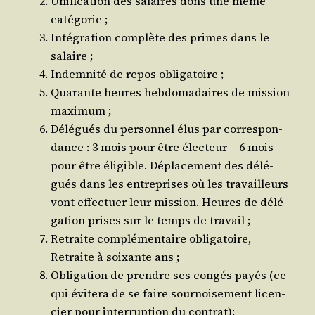
Uni­fi­ca­tion des salaires dons une même
catégorie ;
Inté­gra­tion com­plète des primes dans le
salaire ;
Indem­ni­té de repos obligatoire ;
Qua­rante heures heb­do­ma­daires de mis­sion
maximum ;
Délé­gués du per­son­nel élus par cor­res­pon­
dance : 3 mois pour être élec­teur – 6 mois
pour être éli­gible. Dépla­ce­ment des délé­
gués dans les entre­prises où les tra­vailleurs
vont effec­tuer leur mis­sion. Heures de délé­
ga­tion prises sur le temps de travail ;
Retraite com­plé­men­taire obli­ga­toire,
Retraite à soixante ans ;
Obli­ga­tion de prendre ses congés payés (ce
qui évi­te­ra de se faire sour­noi­se­ment licen­
cier pour inter­rup­tion du contrat);