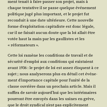
ment tenait à faire pas­ser son pro­jet, mais à
chaque ten­ta­tive il se passe quelque évé­ne­ment
poli­tique jugé plus impor­tant, et le pro­jet fut
recon­duit à une date ulté­rieure. Cette nou­velle
forme d’ex­ploi­ta­tion capi­ta­liste est donc légale,
car il ne fai­sait aucun doute que la loi allait être
votée haut la main par les gaul­listes et les
« réformateurs ».
Cette loi ramène les condi­tions de tra­vail et de
sécu­ri­té d’emploi aux condi­tions qui exis­taient
avant 1936 : le pro­jet de loi est assez élo­quent à ce
sujet ; nous ana­ly­se­rons plus en détail cet évé­ne­
ment d’im­por­tance capi­tale pour l’u­ni­té de la
classe ouvrière dans un pro­chain article. Mais il
suf­fi­ra de savoir aujourd’­hui que les inté­ri­maires
pour­ront être envoyés dans les usines en grève,
que le droit syn­di­cal n’est pas expli­ci­te­ment