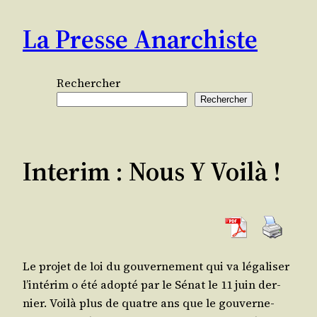
Aller
La Presse Anarchiste
au
contenu
Rechercher
Rechercher
Interim : Nous Y Voilà !
Le pro­jet de loi du gou­ver­ne­ment qui va léga­li­ser
l’in­té­rim o été adop­té par le Sénat le 11 juin der­
nier. Voi­là plus de quatre ans que le gou­ver­ne­