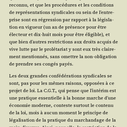
recon­nu, et que les pro­cé­dures et les condi­tions
de repré­sen­ta­tions syn­di­cales ou sein de l’en­tre­
prise sont en régres­sion par rap­port à la légis­la­
tion en vigueur (un an de pré­sence pour être
élec­teur et dix-huit mois pour être éli­gible), et
que bien d’autres res­tric­tions aux droits acquis de
vive lutte par le pro­lé­ta­riat y sont eux très clai­re­
ment men­tion­nés, sans omettre la non-obli­ga­tion
de prendre ses congés payés.
Les deux grandes confé­dé­ra­tions syn­di­cales se
sont, pas pour les mêmes rai­sons, oppo­sées à ce
pro­jet de loi. La C.G.T., qui pense que l’in­té­rim est
une pra­tique essen­tielle à la bonne marche d’une
éco­no­mie moderne, conteste sur­tout le conte­nu
de la loi, mois à aucun moment le prin­cipe de
léga­li­sa­tion de la pra­tique du mar­chan­dage de la