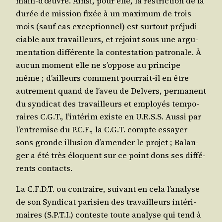
main-d’œuvre. Ain­si, pour elle, la res­tric­tion de la
durée de mis­sion fixée à un maxi­mum de trois
mois (sauf cas excep­tion­nel) est sur­tout pré­ju­di­
ciable aux tra­vailleurs, et rejoint sous une argu­
men­ta­tion dif­fé­rente la contes­ta­tion patro­nale. À
aucun moment elle ne s’op­pose au prin­cipe
même ; d’ailleurs com­ment pour­rait-il en être
autre­ment quand de l’a­veu de Del­vers, per­ma­nent
du syn­di­cat des tra­vailleurs et employés tem­po­
raires C.G.T., l’in­té­rim existe en U.R.S.S. Aus­si par
l’en­tre­mise du P.C.F., la C.G.T. compte essayer
sons gronde illu­sion d’a­men­der le pro­jet ; Balan­
ger a été très élo­quent sur ce point dons ses dif­fé­
rents contacts.
La C.F.D.T. ou contraire, sui­vant en cela l’a­na­lyse
de son Syn­di­cat pari­sien des tra­vailleurs inté­ri­
maires (S.P.T.I.) conteste toute ana­lyse qui tend à