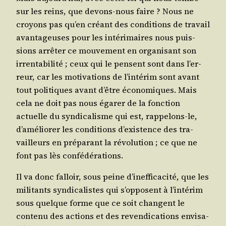
sur les reins, que devons-nous faire ? Nous ne
croyons pas qu’en créant des condi­tions de tra­vail
avan­ta­geuses pour les inté­ri­maires nous puis­
sions arrê­ter ce mou­ve­ment en orga­ni­sant son
irren­ta­bi­li­té ; ceux qui le pensent sont dans l’er­
reur, car les moti­va­tions de l’in­té­rim sont avant
tout poli­tiques avant d’être éco­no­miques. Mais
cela ne doit pas nous éga­rer de la fonc­tion
actuelle du syn­di­ca­lisme qui est, rap­pe­lons-le,
d’a­mé­lio­rer les condi­tions d’exis­tence des tra­
vailleurs en pré­pa­rant la révo­lu­tion ; ce que ne
font pas lès confédérations.
Il va donc fal­loir, sous peine d’i­nef­fi­ca­ci­té, que les
mili­tants syn­di­ca­listes qui s’op­posent à l’in­té­rim
sous quelque forme que ce soit changent le
conte­nu des actions et des reven­di­ca­tions envi­sa­