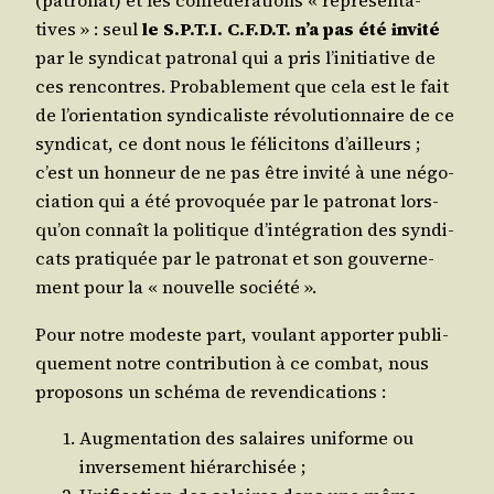
(patro­nat) et les confé­dé­ra­tions « repré­sen­ta­
tives » : seul
le S.P.T.I. C.F.D.T. n’a pas été invi­té
par le syn­di­cat patro­nal qui a pris l’i­ni­tia­tive de
ces ren­contres. Pro­ba­ble­ment que cela est le fait
de l’o­rien­ta­tion syn­di­ca­liste révo­lu­tion­naire de ce
syn­di­cat, ce dont nous le féli­ci­tons d’ailleurs ;
c’est un hon­neur de ne pas être invi­té à une négo­
cia­tion qui a été pro­vo­quée par le patro­nat lors­
qu’on connaît la poli­tique d’in­té­gra­tion des syn­di­
cats pra­ti­quée par le patro­nat et son gou­ver­ne­
ment pour la « nou­velle société ».
Pour notre modeste part, vou­lant appor­ter publi­
que­ment notre contri­bu­tion à ce com­bat, nous
pro­po­sons un sché­ma de revendications :
Aug­men­ta­tion des salaires uni­forme ou
inver­se­ment hiérarchisée ;