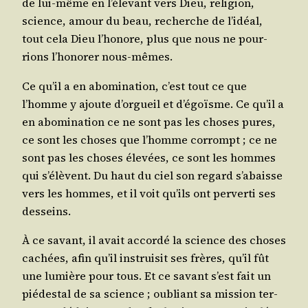
de lui-même en l’é­le­vant vers Dieu, reli­gion,
science, amour du beau, recherche de l’i­déal,
tout cela Dieu l’ho­nore, plus que nous ne pour­
rions l’ho­no­rer nous-mêmes.
Ce qu’il a en abo­mi­na­tion, c’est tout ce que
l’homme y ajoute d’or­gueil et d’é­goïsme. Ce qu’il a
en abo­mi­na­tion ce ne sont pas les choses pures,
ce sont les choses que l’homme cor­rompt ; ce ne
sont pas les choses éle­vées, ce sont les hommes
qui s’é­lèvent. Du haut du ciel son regard s’a­baisse
vers les hommes, et il voit qu’ils ont per­ver­ti ses
desseins.
À ce savant, il avait accor­dé la science des choses
cachées, afin qu’il ins­trui­sit ses frères, qu’il fût
une lumière pour tous. Et ce savant s’est fait un
pié­des­tal de sa science ; oubliant sa mis­sion ter­