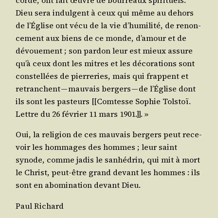
corde, ont fait œuvre de bour­reaux spi­ri­tuels.
Dieu sera indul­gent à ceux qui même au dehors
de l’É­glise ont vécu de la vie d’hu­mi­li­té, de renon­
ce­ment aux biens de ce monde, d’a­mour et de
dévoue­ment ; son par­don leur est mieux assure
qu’à ceux dont les mitres et les déco­ra­tions sont
constel­lées de pier­re­ries, mais qui frappent et
retranchent — mau­vais ber­gers — de l’É­glise dont
ils sont les pas­teurs [[Com­tesse Sophie Tol­stoï.
Lettre du 26 février 11 mars 1901.]]. »
Oui, la reli­gion de ces mau­vais ber­gers peut rece­
voir les hom­mages des hommes ; leur saint
synode, comme jadis le san­hé­drin, qui mit à mort
le Christ, peut-être grand devant les hommes : ils
sont en abo­mi­na­tion devant Dieu.
Paul Richard