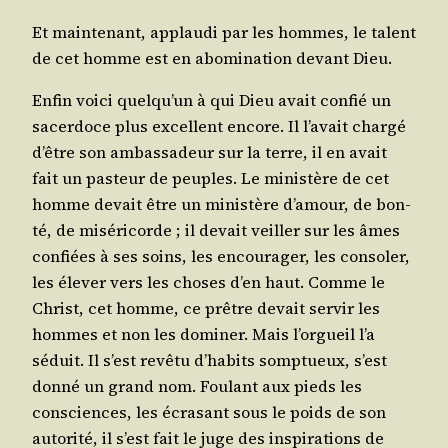
Et main­te­nant, applau­di par les hommes, le talent
de cet homme est en abo­mi­na­tion devant Dieu.
Enfin voi­ci quel­qu’un à qui Dieu avait confié un
sacer­doce plus excellent encore. Il l’a­vait char­gé
d’être son ambas­sa­deur sur la terre, il en avait
fait un pas­teur de peuples. Le minis­tère de cet
homme devait être un minis­tère d’a­mour, de bon­
té, de misé­ri­corde ; il devait veiller sur les âmes
confiées à ses soins, les encou­ra­ger, les conso­ler,
les éle­ver vers les choses d’en haut. Comme le
Christ, cet homme, ce prêtre devait ser­vir les
hommes et non les domi­ner. Mais l’or­gueil l’a
séduit. Il s’est revê­tu d’ha­bits somp­tueux, s’est
don­né un grand nom. Fou­lant aux pieds les
consciences, les écra­sant sous le poids de son
auto­ri­té, il s’est fait le juge des ins­pi­ra­tions de