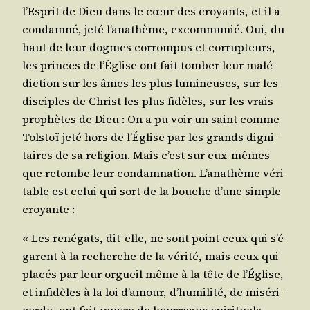
l’Es­prit de Dieu dans le cœur des croyants, et il a
condam­né, jeté l’a­na­thème, excom­mu­nié. Oui, du
haut de leur dogmes cor­rom­pus et cor­rup­teurs,
les princes de l’É­glise ont fait tom­ber leur malé­
dic­tion sur les âmes les plus lumi­neuses, sur les
dis­ciples de Christ les plus fidèles, sur les vrais
pro­phètes de Dieu : On a pu voir un saint comme
Tol­stoï jeté hors de l’É­glise par les grands digni­
taires de sa reli­gion. Mais c’est sur eux-mêmes
que retombe leur condam­na­tion. L’a­na­thème véri­
table est celui qui sort de la bouche d’une simple
croyante :
« Les rené­gats, dit-elle, ne sont point ceux qui s’é­
garent à la recherche de la véri­té, mais ceux qui
pla­cés par leur orgueil même à la tête de l’É­glise,
et infi­dèles à la loi d’a­mour, d’hu­mi­li­té, de misé­ri­