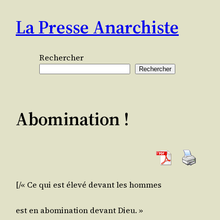
Aller
La Presse Anarchiste
au
contenu
Rechercher
Rechercher
Abomination !
[/​« Ce qui est éle­vé devant les hommes
est en abo­mi­na­tion devant Dieu. »