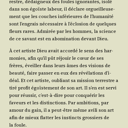
restre, dédai­gneux des foules igno­rantes, iso­lé
dans son égoïste labeur, il déclare orgueilleu­se­
ment que les couches infé­rieures de l’hu­ma­ni­té
sont l’en­grais néces­saire à l’é­clo­sion de quelques
fleurs rares. Admi­rée par les hommes, la science
de ce savant est en abo­mi­na­tion devant Dieu.
À cet artiste Dieu avait accor­dé le sens des har­
mo­nies, afin qu’il pût réjouir le cœur de ses
frères, éveiller dans leurs âmes des visions de
beau­té, faire pas­ser en eux des révé­la­tions d’i­
déal. Et cet artiste, oubliant sa mis­sion ter­restre a
tiré pro­fit égoïs­te­ment de son art. Il s’en est ser­vi
pour réus­sir, c’est-à-dire pour conqué­rir les
faveurs et les dis­tinc­tions. Par ambi­tions, par
amour du gain, il a peut-être même avi­li son art
afin de mieux flat­ter les ins­tincts gros­siers de
la foule.