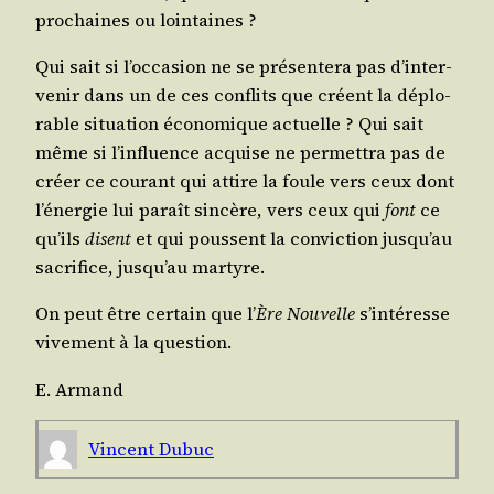
pro­chaines ou lointaines ?
Qui sait si l’oc­ca­sion ne se pré­sen­te­ra pas d’in­ter­
ve­nir dans un de ces conflits que créent la déplo­
rable situa­tion éco­no­mique actuelle ? Qui sait
même si l’in­fluence acquise ne per­met­tra pas de
créer ce cou­rant qui attire la foule vers ceux dont
l’éner­gie lui paraît sin­cère, vers ceux qui
font
ce
qu’ils
disent
et qui poussent la convic­tion jus­qu’au
sacri­fice, jus­qu’au martyre.
On peut être cer­tain que l’
Ère Nou­velle
s’in­té­resse
vive­ment à la question.
E. Armand
Vincent Dubuc