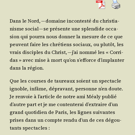
Dans le Nord, — domaine incon­tes­té du chris­tia­
nisme social — se pré­sente une splen­dide occa­
sion qui pour­ra nous don­ner la mesure de ce que
peuvent faire les chré­tiens sociaux, ou plu­tôt, les
vrais dis­ciples du Christ, — j’ai nom­mé les « Cor­ri­
das » avec mise à mort qu’on s’ef­force d’im­plan­ter
dans la région.
Que les courses de tau­reaux soient un spec­tacle
ignoble, infâme, dépra­vant, per­sonne n’en doute.
Je ren­voie à l’ar­ticle de notre ami Méa­ly publié
d’autre part et je me conten­te­rai d’ex­traire d’un
grand quo­ti­dien de Paris, les lignes sui­vantes
prises dans un compte ren­du d’un de ces dégou­
tants spectacles :