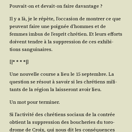
Pou­vait-on et devait-on faire davantage ?
Il y a là, je le répète, l’oc­ca­sion de mon­trer ce que
peuvent faire une poi­gnée d’hommes et de
femmes imbus de l’es­prit chré­tien. Et leurs efforts
doivent tendre à la sup­pres­sion de ces exhi­bi­
tions sanguinaires.
[|
* * * *
|]
Une nou­velle course a lieu le 15 sep­tembre. La
ques­tion se résout à savoir si les chré­tiens mili­
tants de la région la lais­se­ront avoir lieu.
Un mot pour terminer.
Si l’ac­ti­vi­té des chré­tiens sociaux de la contrée
obtient la sup­pres­sion des bou­che­ries du toro­
drome de Croix, qui nous dit les consé­quences