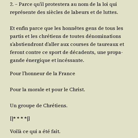
2. – Parce qu’il pro­tes­te­ra au nom de la loi qui
repré­sente des siècles de labeurs et de luttes.
Et enfin parce que les hon­nêtes gens de tous les
par­tis et les chré­tiens de toutes déno­mi­na­tions
s’abs­tien­dront d’al­ler aux courses de tau­reaux et
feront contre ce sport de déca­dents, une pro­pa­
gande éner­gique et incéssante.
Pour l’hon­neur de la France
Pour la morale et pour le Christ.
Un groupe de Chrétiens.
[|
* * * *
|]
Voi­là ce qui a été fait.