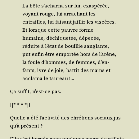
La bête s’a­char­na sur lui, exas­pé­rée,
voyant rouge, lui arra­chant les
entrailles, lui fai­sant jaillir les vis­cères.
Et lorsque cette pauvre forme
humaine, déchi­que­tée, dépe­cée,
réduite à l’é­tat de bouillie san­glante,
put enfin être empor­tée hors de l’a­rène,
la foule d’hommes, de femmes, d’en­
fants, ivre de joie, bat­tit des mains et
accla­ma le taureau !…
Ça suf­fit, n’est-ce pas.
[|
* * * *
|]
Quelle a été l’ac­ti­vi­té des chré­tiens sociaux jus­
qu’à présent ?
Elle s’est bor­née avec quelques coups de sif­flets