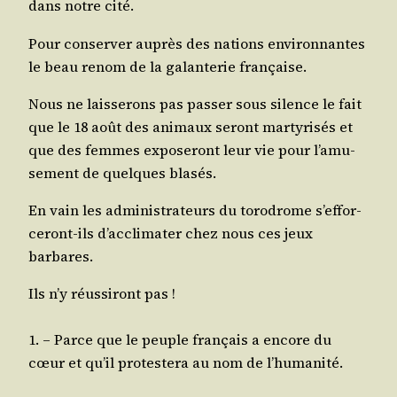
dans notre cité.
Pour conser­ver auprès des nations envi­ron­nantes
le beau renom de la galan­te­rie française.
Nous ne lais­se­rons pas pas­ser sous silence le fait
que le 18 août des ani­maux seront mar­ty­ri­sés et
que des femmes expo­se­ront leur vie pour l’a­mu­
se­ment de quelques blasés.
En vain les admi­nis­tra­teurs du toro­drome s’ef­for­
ce­ront-ils d’ac­cli­ma­ter chez nous ces jeux
barbares.
Ils n’y réus­si­ront pas !
1. – Parce que le peuple fran­çais a encore du
cœur et qu’il pro­tes­te­ra au nom de l’humanité.