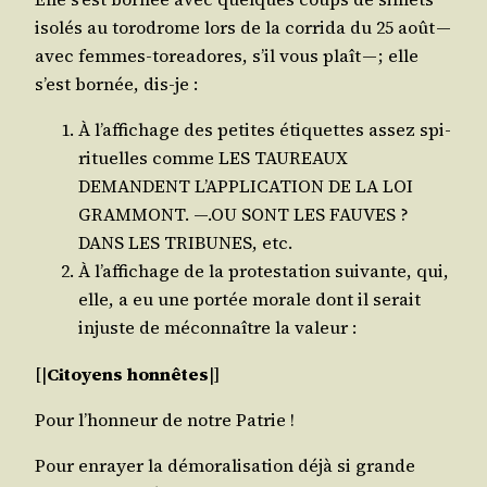
iso­lés au toro­drome lors de la cor­ri­da du 25 août —
avec femmes-torea­dores, s’il vous plaît — ; elle
s’est bor­née, dis-je :
À l’af­fi­chage des petites éti­quettes assez spi­
ri­tuelles comme LES TAUREAUX
DEMANDENT L’APPLICATION DE LA LOI
GRAMMONT. —.OU SONT LES FAUVES ?
DANS LES TRIBUNES, etc.
À l’af­fi­chage de la pro­tes­ta­tion sui­vante, qui,
elle, a eu une por­tée morale dont il serait
injuste de mécon­naître la valeur :
[|
Citoyens hon­nêtes
|]
Pour l’hon­neur de notre Patrie !
Pour enrayer la démo­ra­li­sa­tion déjà si grande