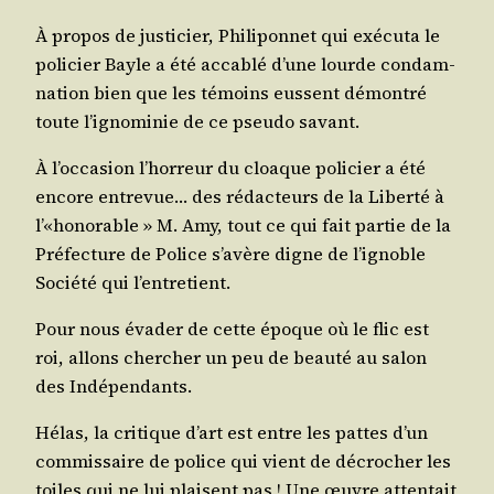
À pro­pos de jus­ti­cier, Phi­li­pon­net qui exé­cu­ta le
poli­cier Bayle a été acca­blé d’une lourde condam­
na­tion bien que les témoins eussent démon­tré
toute l’i­gno­mi­nie de ce pseu­do savant.
À l’oc­ca­sion l’hor­reur du cloaque poli­cier a été
encore entre­vue… des rédac­teurs de la Liber­té à
l’«honorable » M. Amy, tout ce qui fait par­tie de la
Pré­fec­ture de Police s’a­vère digne de l’i­gnoble
Socié­té qui l’entretient.
Pour nous éva­der de cette époque où le flic est
roi, allons cher­cher un peu de beau­té au salon
des Indépendants.
Hélas, la cri­tique d’art est entre les pattes d’un
com­mis­saire de police qui vient de décro­cher les
toiles qui ne lui plaisent pas ! Une œuvre atten­tait