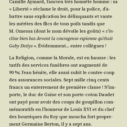
Camille Aymard, l’an­cien très hon­nête homme : sa
« Liber­té » réclame le droit, pour la police, d’a­
battre sans expli­ca­tion les délin­quants et vante
les mérites des flics de tous poils tan­dis que
M. Omes­sa (dont le nom dévoile les goûts) «
s’in­
cline bien bas devant la cou­ra­geuse espionne qu’é­tait
Gaby Des­lys
». Évi­dem­ment… entre collègues !
La Reli­gion, comme la Morale, est en hausse : les
tarifs des ser­vices funèbres ont aug­men­té de
90 %; l’eau bénite, elle aus­si subit le contre-coup
des assu­rances sociales. Sept mille cinq cents
francs un enter­re­ment de pre­mière classe ! N’im­
porte, le duc de Guise et son porte-coton Dau­det
ont payé pour avoir des coups de gou­pillon com­
mé­mo­ra­tifs en l’hon­neur de Louis XVI et du chef
des bour­riques du Roy que mou­cha fort pro­pre­
ment Ger­maine Ber­ton, il y a sept ans.