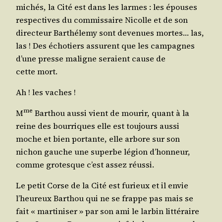
michés, la Cité est dans les larmes : les épouses
res­pec­tives du com­mis­saire Nicolle et de son
direc­teur Bar­thé­le­my sont deve­nues mortes… las,
las ! Des écho­tiers assurent que les cam­pagnes
d’une presse maligne seraient cause de
cette mort.
Ah ! les vaches !
me
M
Bar­thou aus­si vient de mou­rir, quant à la
reine des bour­riques elle est tou­jours aus­si
moche et bien por­tante, elle arbore sur son
nichon gauche une superbe légion d’hon­neur,
comme gro­tesque c’est assez réussi.
Le petit Corse de la Cité est furieux et il envie
l’heu­reux Bar­thou qui ne se frappe pas mais se
fait « mar­ti­ni­ser » par son ami le lar­bin lit­té­raire