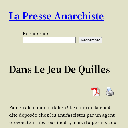
Aller
La Presse Anarchiste
au
contenu
Rechercher
Rechercher
Dans Le Jeu De Quilles
Fameux le com­plot ita­lien ! Le coup de la ched­
dite dépo­sée chez les anti­fas­cistes par un agent
pro­vo­ca­teur n’est pas inédit, mais il a per­mis aux