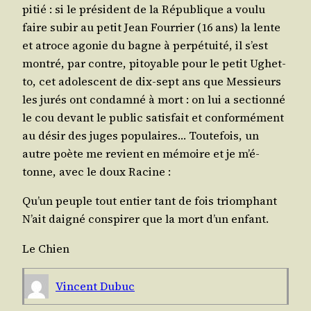
pitié : si le pré­sident de la Répu­blique a vou­lu
faire subir au petit Jean Four­rier (16 ans) la lente
et atroce ago­nie du bagne à per­pé­tui­té, il s’est
mon­tré, par contre, pitoyable pour le petit Ughet­
to, cet ado­les­cent de dix-sept ans que Mes­sieurs
les jurés ont condam­né à mort : on lui a sec­tion­né
le cou devant le public satis­fait et confor­mé­ment
au désir des juges popu­laires… Tou­te­fois, un
autre poète me revient en mémoire et je m’é­
tonne, avec le doux Racine :
Qu’un peuple tout entier tant de fois triomphant
N’ait dai­gné conspi­rer que la mort d’un enfant.
Le Chien
Vincent Dubuc