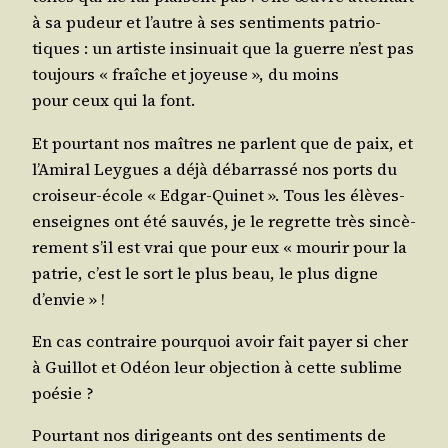
à sa pudeur et l’autre à ses sen­ti­ments patrio­
tiques : un artiste insi­nuait que la guerre n’est pas
tou­jours « fraîche et joyeuse », du moins
pour ceux qui la font.
Et pour­tant nos maîtres ne parlent que de paix, et
l’A­mi­ral Leygues a déjà débar­ras­sé nos ports du
croi­seur-école « Edgar-Qui­net ». Tous les élèves-
enseignes ont été sau­vés, je le regrette très sin­cè­
re­ment s’il est vrai que pour eux « mou­rir pour la
patrie, c’est le sort le plus beau, le plus digne
d’envie » !
En cas contraire pour­quoi avoir fait payer si cher
à Guillot et Odéon leur objec­tion à cette sublime
poésie ?
Pour­tant nos diri­geants ont des sen­ti­ments de