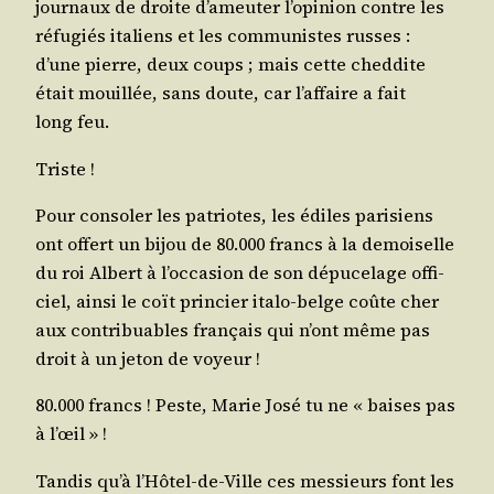
jour­naux de droite d’a­meu­ter l’o­pi­nion contre les
réfu­giés ita­liens et les com­mu­nistes russes :
d’une pierre, deux coups ; mais cette ched­dite
était mouillée, sans doute, car l’af­faire a fait
long feu.
Triste !
Pour conso­ler les patriotes, les édiles pari­siens
ont offert un bijou de 80.000 francs à la demoi­selle
du roi Albert à l’oc­ca­sion de son dépu­ce­lage offi­
ciel, ain­si le coït prin­cier ita­lo-belge coûte cher
aux contri­buables fran­çais qui n’ont même pas
droit à un jeton de voyeur !
80.000 francs ! Peste, Marie José tu ne « baises pas
à l’œil » !
Tan­dis qu’à l’Hô­tel-de-Ville ces mes­sieurs font les