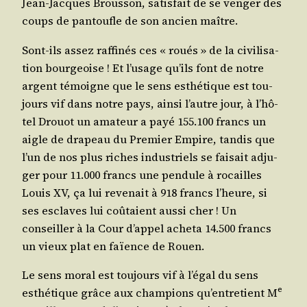
Jean-Jacques Brous­son, satis­fait de se ven­ger des
coups de pan­toufle de son ancien maître.
Sont-ils assez raf­fi­nés ces « roués » de la civi­li­sa­
tion bour­geoise ! Et l’u­sage qu’ils font de notre
argent témoigne que le sens esthé­tique est tou­
jours vif dans notre pays, ain­si l’autre jour, à l’hô­
tel Drouot un ama­teur a payé 155.100 francs un
aigle de dra­peau du Pre­mier Empire, tan­dis que
l’un de nos plus riches indus­triels se fai­sait adju­
ger pour 11.000 francs une pen­dule à rocailles
Louis XV, ça lui reve­nait à 918 francs l’heure, si
ses esclaves lui coû­taient aus­si cher ! Un
conseiller à la Cour d’ap­pel ache­ta 14.500 francs
un vieux plat en faïence de Rouen.
Le sens moral est tou­jours vif à l’é­gal du sens
e
esthé­tique grâce aux cham­pions qu’en­tre­tient M